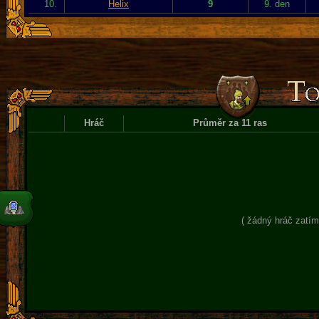
10.
Helix
9
9. den
Hráč
Průměr za 11 ras
( žádný hráč zatím