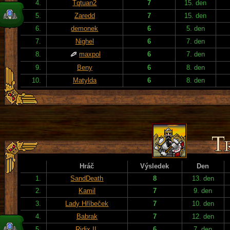
4.
Tqtuan2
7
15. den
5.
Zaredd
7
15. den
6.
demonek
6
5. den
7.
Nighel
6
7. den
8.
maxpol
6
7. den
9.
Beny
6
8. den
10.
Matylda
6
8. den
Hráč
Výsledek
Den
1.
SandDeath
8
13. den
2.
Kamil
7
9. den
3.
Lady Hříbeček
7
10. den
4.
Babrak
7
12. den
5.
Ridix II.
6
7. den