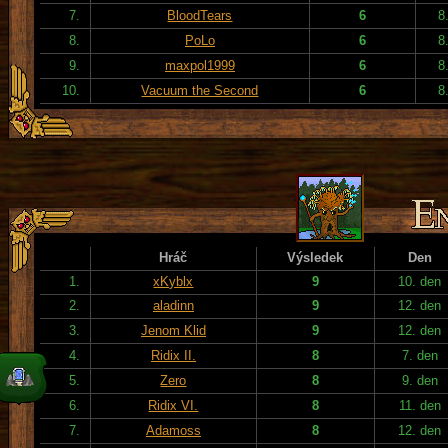
7.
BloodTears
6
8
8.
PoLo
6
8
9.
maxpol1999
6
8
10.
Vacuum the Second
6
8
Hráč
Výsledek
Den
1.
xKyblx
9
10. den
2.
aladinn
9
12. den
3.
Jenom Klid
9
12. den
4.
Ridix II.
8
7. den
5.
Zero
8
9. den
6.
Ridix VI.
8
11. den
7.
Adamoss
8
12. den