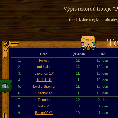
Výpis rekordů trofeje "
P
(do 18. dne měj kontrolu alesp
Hráč
Výsledek
Den
1.
Forest
12
10. den
2.
Lord Kalich
12
10. den
3.
Krakonoš 10°
11
10. den
4.
HUHUHUH
11
10. den
5.
Lord z Bráčku
11
13. den
6.
Chacharian
11
15. den
7.
Decado
10
9. den
8.
Ridix V.
10
11. den
9.
Banán99Kč
10
11. den