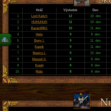
Hráč
Výsledek
Den
1.
Lord Kalich
12
10. den
2.
HUHUHUH
11
10. den
3.
Banán99Kč
10
11. den
4.
Helix
9
9. den
5.
Beny I.
9
11. den
6.
Kaprik
9
11. den
7.
Magico I.
9
15. den
8.
Maxpol II.
8
8. den
9.
Kragh
8
8. den
10.
Ridix
8
9. den