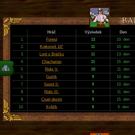
Hráč
Výsledek
Den
1.
Forest
12
10. den
2.
Krakonoš 10°
11
10. den
3.
Lord z Bráčku
11
13. den
4.
Chacharian
11
15. den
5.
Ridix V.
10
11. den
6.
Gurtík
9
10. den
7.
Spunt II.
9
10. den
8.
Ridix III.
9
11. den
9.
Cruel destin
9
15. den
10.
Kyblík
8
6. den