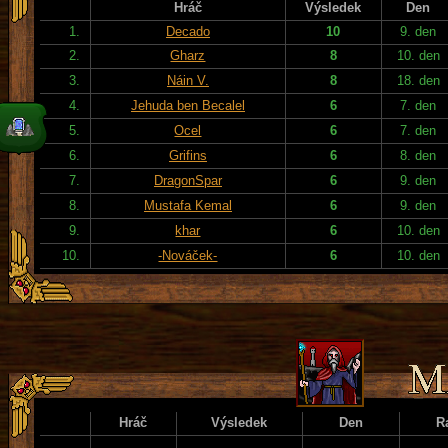
Hráč
Výsledek
Den
1.
Decado
10
9. den
2.
Gharz
8
10. den
3.
Náin V.
8
18. den
4.
Jehuda ben Becalel
6
7. den
5.
Ocel
6
7. den
6.
Grifins
6
8. den
7.
DragonSpar
6
9. den
8.
Mustafa Kemal
6
9. den
9.
khar
6
10. den
10.
-Nováček-
6
10. den
Hráč
Výsledek
Den
R