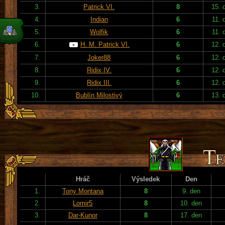
3.
Patrick VI.
8
15. 
4.
Indian
6
11. 
5.
Wolfik
6
11. 
6.
H. M. Patrick VI.
6
12. 
7.
Joker88
6
12. 
8.
Ridix IV.
6
12. 
9.
Ridix III.
6
12. 
10.
Bublín Milostivý
6
13. 
Hráč
Výsledek
Den
1.
Tony Montana
8
9. den
2.
Lomir5
8
10. den
3.
Dar-Kunor
8
17. den