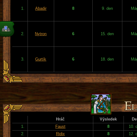
1.
Abadir
8
9. den
Má
2.
Nytron
6
15. den
Má
3.
Gurtík
6
18. den
Má
Hráč
Výsledek
De
1.
Faust
8
10. 
2.
Ridix
8
12. 