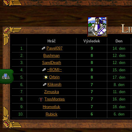
Hráč
Výsledek
Den
Pavel097
1.
9
14. den
2.
Bushman
8
12. den
3.
SandDeath
8
12. den
~BOMI~
4.
8
15. den
Orbrin
5.
8
17. den
Klikoroh
6.
7
8. den
7.
Zimuska
7
11. den
8.
TresMontes
7
16. den
9.
Hromotluk
7
18. den
10.
Rubick
6
6. den