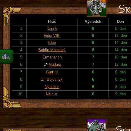
Hráč
Výsledek
Den
1.
Kaprik
8
8. den
2.
Ridix VIII.
8
12. den
3.
Elbe
8
14. den
4.
Bublín Milostivý
8
14. den
5.
Ermanarich
7
10. den
6.
Madara
7
12. den
7.
Gurt III
6
8. den
8.
Zlí Bojovnýk
6
8. den
9.
Nyhalies
6
8. den
10.
Náin V.
6
9. den