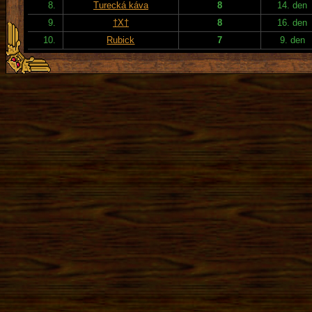
8.
Turecká káva
8
14. den
9.
†X†
8
16. den
10.
Rubick
7
9. den