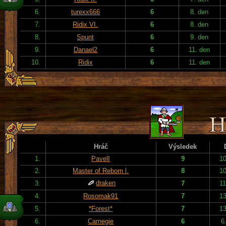
6.
turexx666
6
8. den
7.
Ridix VI.
6
8. den
8.
Spunt
6
9. den
9.
Danael2
6
11. den
10.
Ridix
6
11. den
Hráč
Výsledek
1.
PavelI
9
10
2.
Master of Reborn l.
8
10
draken
3.
7
11
4.
Rosomak91
7
13
5.
*Forest*
7
13
6.
Carnegie
6
6