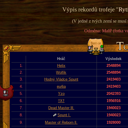
Výpis rekordů trofeje "
Ryt
(V jedné z tvých zemí se musí 
Odměna: Malíř (fotka ve
Hráč
Výsledek
1.
Helix
2548894
2.
Wolfik
2548894
3.
Hodný Vládce Spunt
2419403
4.
eu4ia
2419403
5.
Yzo
2042393
6.
†X†
1956916
7.
Dead Master lll.
1940023
8.
Spunt I.
1940023
9.
Master of Reborn ll.
1928000