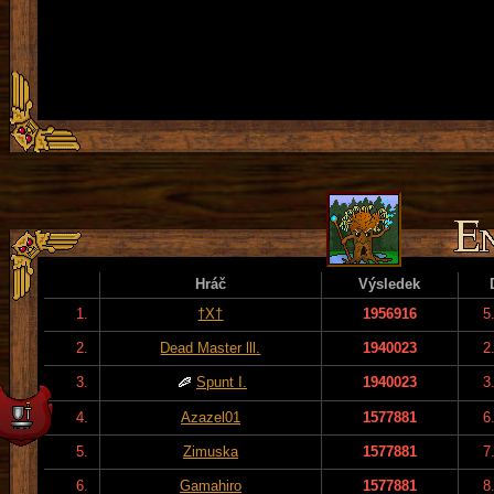
Hráč
Výsledek
1.
†X†
1956916
5
2.
Dead Master lll.
1940023
2
3.
Spunt I.
1940023
3
4.
Azazel01
1577881
6
5.
Zimuska
1577881
7
6.
Gamahiro
1577881
8