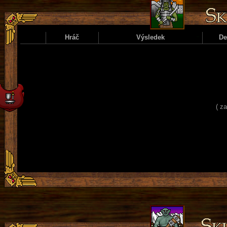
Hráč
Výsledek
D
( z