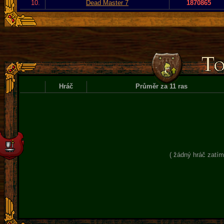
10.
Dead Master 7
1870865
Hráč
Průměr za 11 ras
( žádný hráč zatím