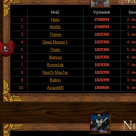
Hráč
Výsledek
Den
1.
Helix
2548894
2. de
2.
Wolfik
2548894
3. de
3.
Therwi
1829306
3. de
4.
Dead Master l.
1829306
4. de
5.
Thalic
1829306
5. de
6.
Matyso
1829306
6. de
7.
Bomeček
1829306
7. de
8.
Dea†h Mas†er
1826999
2. de
9.
Balinn
1826999
3. de
10.
Azazel00
1800606
8. de