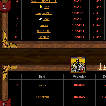
4.
ANGEL from HELL
1402061
5. den
5.
Ufin
1402061
6. den
6.
maxpol1999
1402061
7. den
7.
Jean
1402061
8. den
8.
lamas
1395193
1. den
9.
81070586
1395193
3. den
10.
Incanus
1395193
4. den
Hráč
Výsledek
D
1.
Vexta
1861609
3. 
2.
FerrerVIII
1861609
4. 