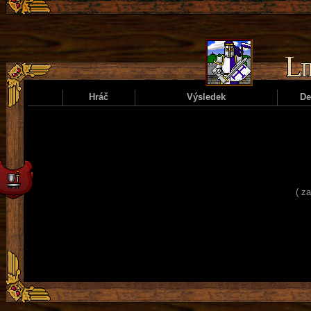
Hráč
Výsledek
D
( z