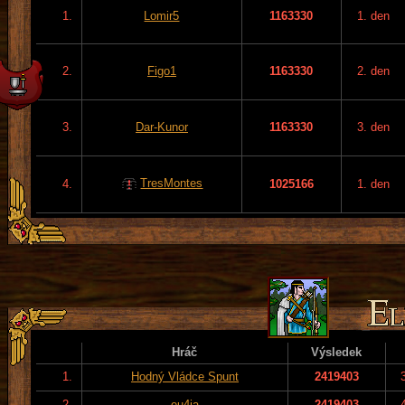
1.
Lomir5
1163330
1. den
2.
Figo1
1163330
2. den
3.
Dar-Kunor
1163330
3. den
TresMontes
4.
1025166
1. den
Hráč
Výsledek
1.
Hodný Vládce Spunt
2419403
2.
eu4ia
2419403