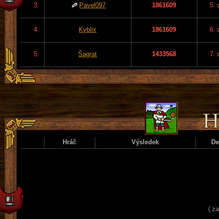
3.
Pavel097
1861609
5. 
4.
Kyblix
1861609
6. 
5.
Šagrat
1433568
7. 
Hráč
Výsledek
D
( z