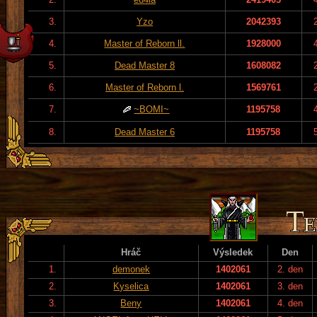
3.
Yzo
2042393
4.
Master of Reborn ll.
1928000
5.
Dead Master 8
1608082
6.
Master of Reborn l.
1569761
7.
~BOMI~
1195758
8.
Dead Master 6
1195758
Hráč
Výsledek
Den
1.
demonek
1402061
2. den
2.
Kyselica
1402061
3. den
3.
Beny
1402061
4. den