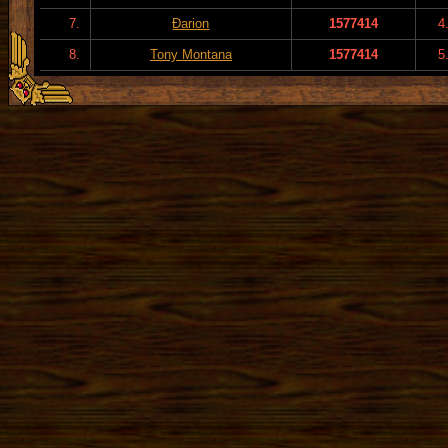
7.
Đarion
1577414
4
8.
Tony Montana
1577414
5