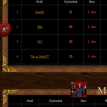
Hráč
Výsledek
Den
1.
Gurtík
21
3. den
2.
3bit
20
3. den
3.
†X†
20
3. den
4.
*Its a Joke?!*
15
3. den
Hráč
Výsledek
Den
R