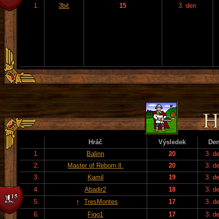
1.
3bit
15
3. den
Hráč
Výsledek
De
1.
Balinn
20
3. d
2.
Master of Reborn ll.
20
3. d
3.
Kamil
19
3. d
4.
Abadir2
18
3. d
5.
TresMontes
17
3. d
6.
Figo1
17
3. d