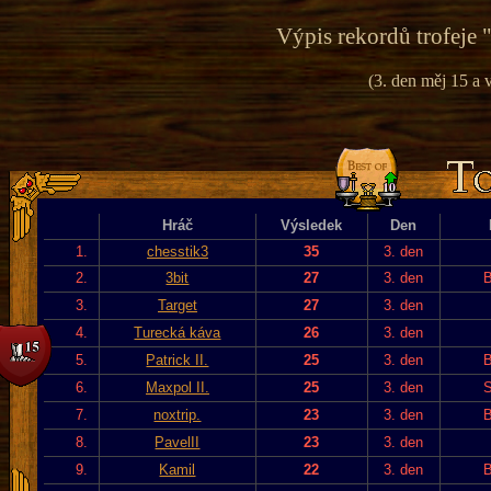
Výpis rekordů trofeje 
(3. den měj 15 a v
Hráč
Výsledek
Den
1.
chesstik3
35
3. den
2.
3bit
27
3. den
B
3.
Target
27
3. den
4.
Turecká káva
26
3. den
5.
Patrick II.
25
3. den
B
6.
Maxpol II.
25
3. den
S
7.
noxtrip.
23
3. den
B
8.
PavelII
23
3. den
9.
Kamil
22
3. den
B