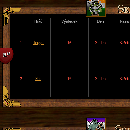
Hráč
Výsledek
Den
Rasa
1.
Target
16
3. den
Skřeti
2.
3bit
15
3. den
Skřeti