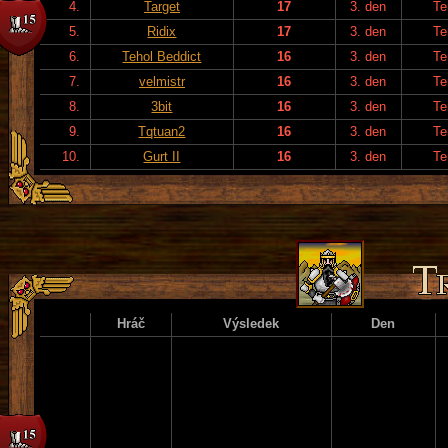
4.
Target
17
3. den
Te
5.
Ridix
17
3. den
Te
6.
Tehol Beddict
16
3. den
Te
7.
velmistr
16
3. den
Te
8.
3bit
16
3. den
Te
9.
Tqtuan2
16
3. den
Te
10.
Gurt II
16
3. den
Te
Hráč
Výsledek
Den