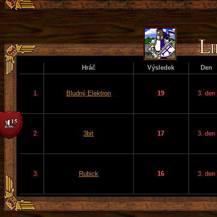
Hráč
Výsledek
Den
1.
Bludný Elektron
19
3. den
2.
3bit
17
3. den
3.
Rubick
16
3. den