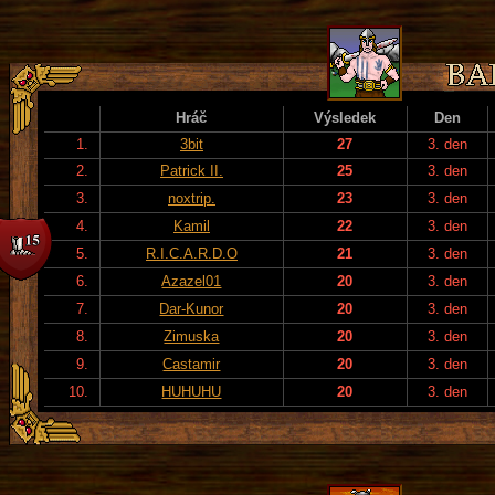
Hráč
Výsledek
Den
1.
3bit
27
3. den
2.
Patrick II.
25
3. den
3.
noxtrip.
23
3. den
4.
Kamil
22
3. den
5.
R.I.C.A.R.D.O
21
3. den
6.
Azazel01
20
3. den
7.
Dar-Kunor
20
3. den
8.
Zimuska
20
3. den
9.
Castamir
20
3. den
10.
HUHUHU
20
3. den