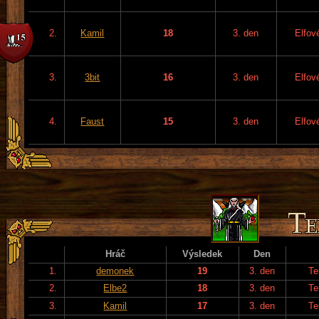
2.
Kamil
18
3. den
Elfov
3.
3bit
16
3. den
Elfov
4.
Faust
15
3. den
Elfov
Hráč
Výsledek
Den
1.
demonek
19
3. den
Te
2.
Elbe2
18
3. den
Te
3.
Kamil
17
3. den
Te