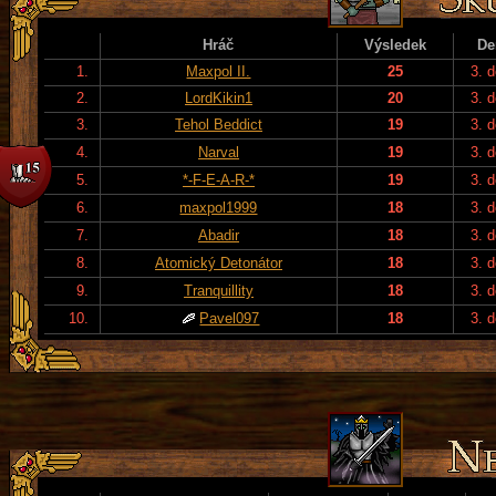
Hráč
Výsledek
De
1.
Maxpol II.
25
3. 
2.
LordKikin1
20
3. 
3.
Tehol Beddict
19
3. 
4.
Narval
19
3. 
5.
*-F-E-A-R-*
19
3. 
6.
maxpol1999
18
3. 
7.
Abadir
18
3. 
8.
Atomický Detonátor
18
3. 
9.
Tranquillity
18
3. 
10.
Pavel097
18
3. 