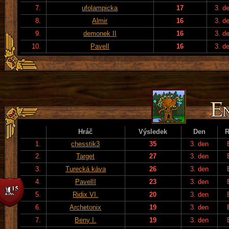
7.
ufolampicka
17
3. d
8.
Almir
16
3. d
9.
demonek II
16
3. d
10.
PavelI
16
3. d
Hráč
Výsledek
Den
R
1.
chesstik3
35
3. den
2.
Target
27
3. den
3.
Turecká káva
26
3. den
4.
PavelII
23
3. den
5.
Ridix VI.
20
3. den
6.
Archetonix
19
3. den
7.
Beny I.
19
3. den