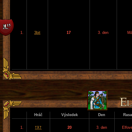
1.
3bit
17
3. den
Má
Hráč
Výsledek
Den
Rasa
1.
†X†
20
3. den
Elfov