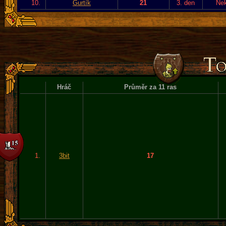
10.
Gurtík
21
3. den
Ne
Hráč
Průměr za 11 ras
1.
3bit
17