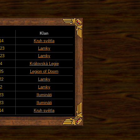
Klan
14
Kruh světla
023
Lamky
023
Lamky
24
Královská Legie
25
Legion of Doom
22
Lamky
22
Lamky
23
Ilumináti
23
Ilumináti
14
Kruh světla