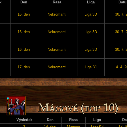
k
Den
Rasa
Liga
Dat
16. den
Nekromanti
Liga 3D
30. 7. 
16. den
Nekromanti
Liga 3D
30. 7. 
16. den
Nekromanti
Liga 3D
30. 7. 
17. den
Nekromanti
Liga 3J
4. 4. 
Výsledek
Den
Rasa
Liga
Da
3
14. den
Mágové
Liga K3
17. 9