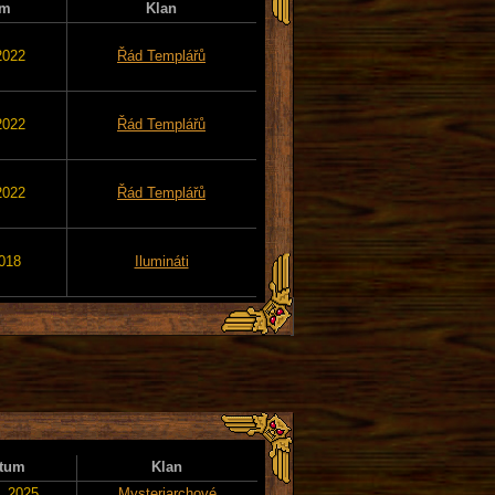
um
Klan
2022
Řád Templářů
2022
Řád Templářů
2022
Řád Templářů
2018
Ilumináti
tum
Klan
. 2025
Mysteriarchové