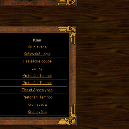
Klan
Kruh světla
Královská Legie
Hašišácké doupě
Lamky
Pretoriáni Temnot
Pretoriáni Temnot
Fist of Apocalypse
Pretoriáni Temnot
Kruh světla
Kruh světla