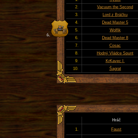
2.
Vacuum the Second
3.
Lord z Bráčku
4.
Dead Master 5
5.
Wolfik
6.
Dead Master 8
7.
Cosac
8.
Hodný Vládce Spunt
9.
KrKavec I.
10.
Šagrat
Hráč
1.
Faust