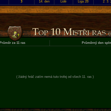
3
14. den
Lidé
Liga 2B
2. 3.
Průměr za 11 ras
Průměrný den spln
( žádný hráč zatím nemá tuto trofej od všech 11. ras )