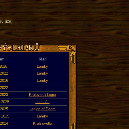
K lize)
um
Klan
 2026
Lamky
 2022
Lamky
 2016
Lamky
 2022
 2023
Královská Legie
. 2025
Ilumináti
 2025
Legion of Doom
. 2025
Lamky
 2014
Kruh světla