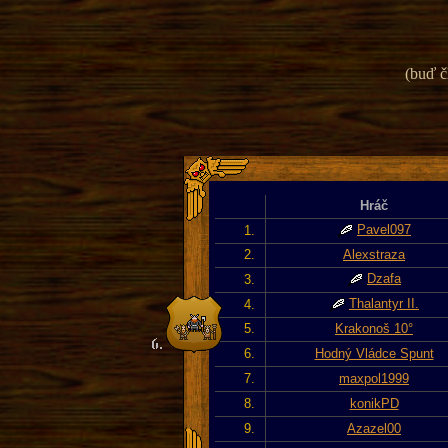
(buď č
Hráč
Pavel097
1.
2.
Alexstraza
Dzafa
3.
Thalantyr II.
4.
5.
Krakonoš 10°
6.
Hodný Vládce Spunt
7.
maxpol1999
8.
konikPD
9.
Azazel00