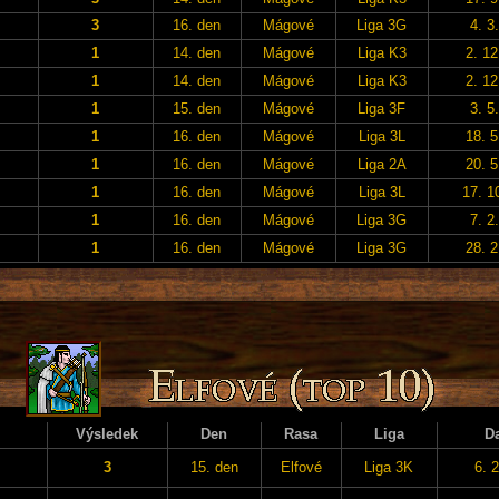
3
16. den
Mágové
Liga 3G
4. 3
1
14. den
Mágové
Liga K3
2. 12
1
14. den
Mágové
Liga K3
2. 12
1
15. den
Mágové
Liga 3F
3. 5
1
16. den
Mágové
Liga 3L
18. 5
1
16. den
Mágové
Liga 2A
20. 5
1
16. den
Mágové
Liga 3L
17. 1
1
16. den
Mágové
Liga 3G
7. 2
1
16. den
Mágové
Liga 3G
28. 2
Výsledek
Den
Rasa
Liga
D
3
15. den
Elfové
Liga 3K
6. 