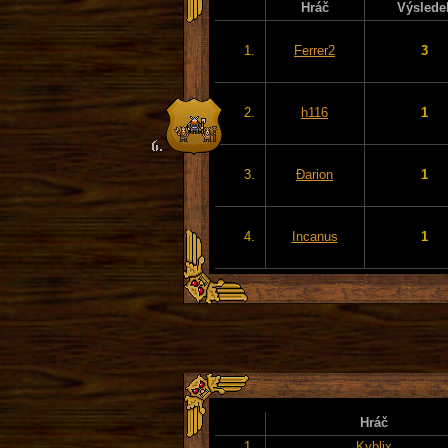
Hráč
Výslede
1.
Ferrer2
3
2.
h116
1
3.
Đarion
1
4.
Incanus
1
Hráč
1.
Kyblix