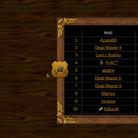
Hráč
1.
Azazel00
2.
Dead Master 4
3.
Lord z Bráčku
Kýbl™
4.
5.
aladinn
6.
Dead Master ll.
7.
Dead Master 6
8.
Matyso
9.
Incanus
10.
Klikoroh