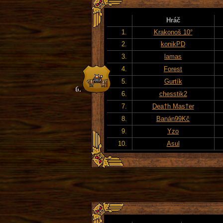
Hráč
1.
Krakonoš 10°
2.
konikPD
3.
lamas
4.
Forest
5.
Gurtík
6.
chesstik2
7.
Dea†h Mas†er
8.
Banán99Kč
9.
Yzo
10.
Asul