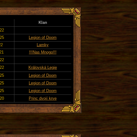
Klan
022
025
Legion of Doom
22
Lamky
021
!!!Nas Mnogo!!!
022
022
Královská Legie
025
Legion of Doom
025
Legion of Doom
025
Legion of Doom
020
Princ dvojí krve