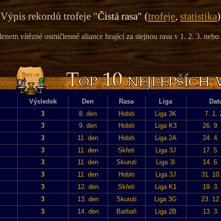
Výpis rekordů trofeje "
Čistá rasa" (
trofeje
,
statistika
)
lenem vítězné osmičlenné aliance hrající za stejnou rasu v 1. 2. 3. nebo 
Výsledek
Den
Rasa
Liga
Dat
3
8. den
Hobiti
Liga 3K
7. 1.
3
9. den
Hobiti
Liga K3
26. 9.
3
11. den
Hobiti
Liga 2A
24. 4.
3
11. den
Skřeti
Liga 3J
17. 5.
3
11. den
Skuruti
Liga 3I
14. 6.
3
11. den
Hobiti
Liga 3J
31. 10
3
12. den
Skřeti
Liga K1
19. 3.
3
13. den
Skuruti
Liga 3G
23. 12
3
14. den
Barbaři
Liga 2B
13. 3.