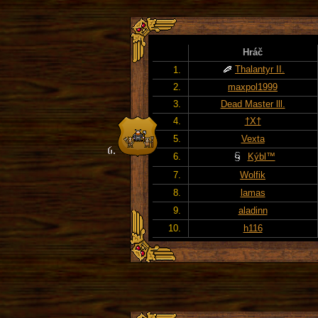
Hráč
Thalantyr II.
1.
2.
maxpol1999
3.
Dead Master lll.
4.
†X†
5.
Vexta
6.
Kýbl™
7.
Wolfik
8.
lamas
9.
aladinn
10.
h116