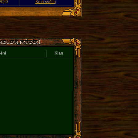
 2020
Kruh světla
ění
Klan