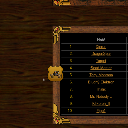
Hráč
1.
Djerun
2.
DragonSpar
3.
Target
4.
Đead Master
5.
Tony Montana
6.
Bludný Elektron
7.
Thalic
8.
Mr. Nobody ..
9.
Klikoroh_II
10.
Figo1