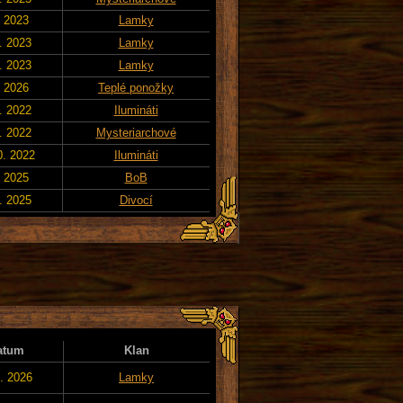
. 2023
Lamky
. 2023
Lamky
. 2023
Lamky
. 2026
Teplé ponožky
. 2022
Ilumináti
. 2022
Mysteriarchové
0. 2022
Ilumináti
. 2025
BoB
. 2025
Divocí
atum
Klan
2. 2026
Lamky