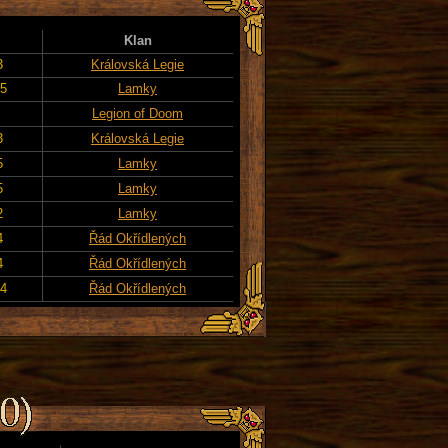
Klan
3
Královská Legie
25
Lamky
Legion of Doom
3
Královská Legie
5
Lamky
5
Lamky
2
Lamky
4
Řád Okřídlených
4
Řád Okřídlených
24
Řád Okřídlených