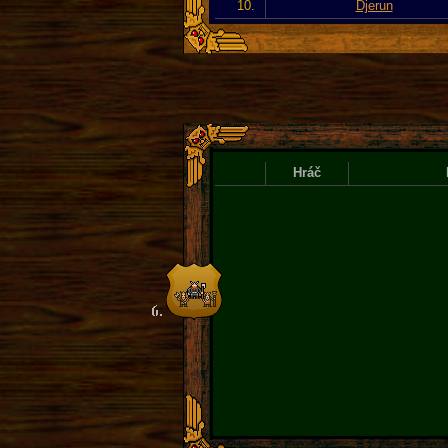
10.
Djerun
Hráč