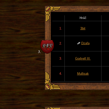
Hráč
1.
3bit
Dzafa
2.
3.
Godyell III.
4.
Mullisak