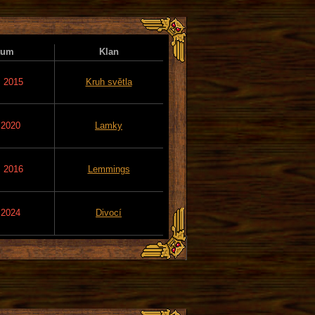
tum
Klan
. 2015
Kruh světla
 2020
Lamky
. 2016
Lemmings
 2024
Divocí