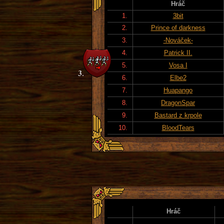
Hráč
1.
3bit
2.
Prince of darkness
3.
-Nováček-
4.
Patrick II.
5.
Vosa I
6.
Elbe2
7.
Huapango
8.
DragonSpar
9.
Bastard z krpole
10.
BloodTears
Hráč