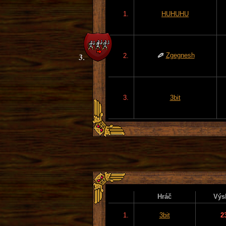
1.
HUHUHU
Zgegnesh
2.
3.
3bit
Hráč
Výs
1.
3bit
2