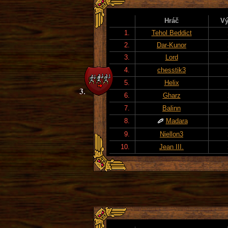
Hráč
Vý
1.
Tehol Beddict
2.
Dar-Kunor
3.
Lord
4.
chesstik3
5.
Helix
6.
Gharz
7.
Balinn
8.
Madara
9.
Niellon3
10.
Jean III.