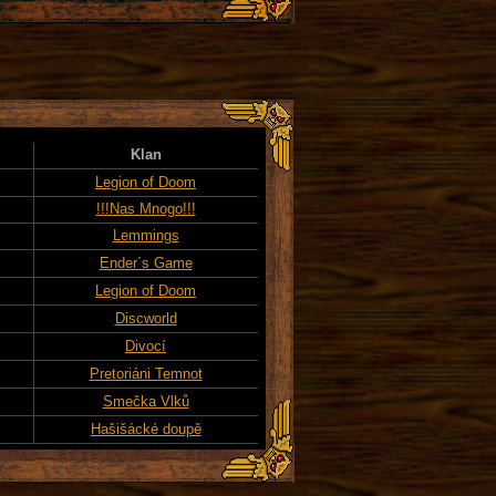
Klan
Legion of Doom
!!!Nas Mnogo!!!
Lemmings
Ender´s Game
Legion of Doom
Discworld
Divocí
Pretoriáni Temnot
Smečka Vlků
Hašišácké doupě