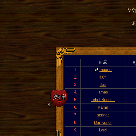
Výp
(p
Hráč
V
maxpol
1.
2.
†X†
3.
3bit
4.
lamas
5.
Tehol Beddict
6.
Kamil
7.
sedgar
8.
Dar-Kunor
9.
Lord