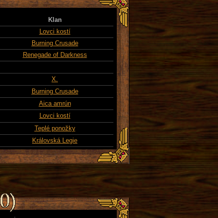
Klan
Lovci kostí
Burning Crusade
Renegade of Darkness
X.
Burning Crusade
Aica amrún
Lovci kostí
Teplé ponožky
Královská Legie