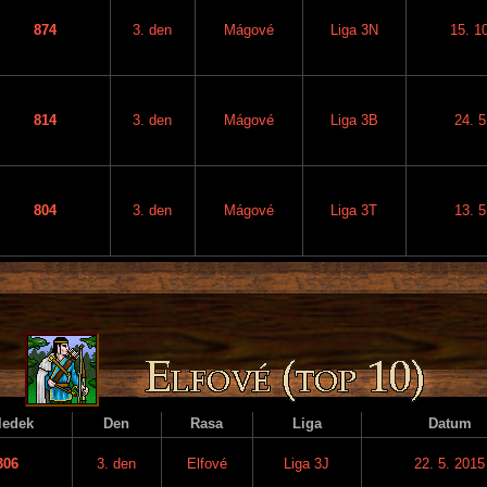
874
3. den
Mágové
Liga 3N
15. 1
814
3. den
Mágové
Liga 3B
24. 5
804
3. den
Mágové
Liga 3T
13. 5
ledek
Den
Rasa
Liga
Datum
306
3. den
Elfové
Liga 3J
22. 5. 2015