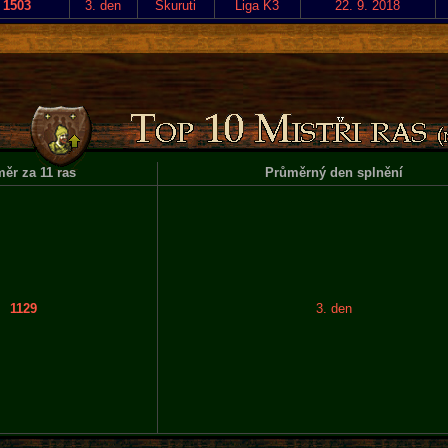
1503
3. den
Skuruti
Liga K3
22. 9. 2018
ěr za 11 ras
Průměrný den splnění
1129
3. den