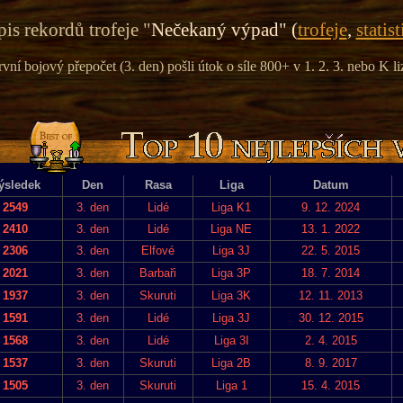
is rekordů trofeje "
Nečekaný výpad" (
trofeje
,
statist
rvní bojový přepočet (3. den) pošli útok o síle 800+ v 1. 2. 3. nebo K li
ýsledek
Den
Rasa
Liga
Datum
2549
3. den
Lidé
Liga K1
9. 12. 2024
2410
3. den
Lidé
Liga NE
13. 1. 2022
2306
3. den
Elfové
Liga 3J
22. 5. 2015
2021
3. den
Barbaři
Liga 3P
18. 7. 2014
1937
3. den
Skuruti
Liga 3K
12. 11. 2013
1591
3. den
Lidé
Liga 3J
30. 12. 2015
1568
3. den
Lidé
Liga 3I
2. 4. 2015
1537
3. den
Skuruti
Liga 2B
8. 9. 2017
1505
3. den
Skuruti
Liga 1
15. 4. 2015