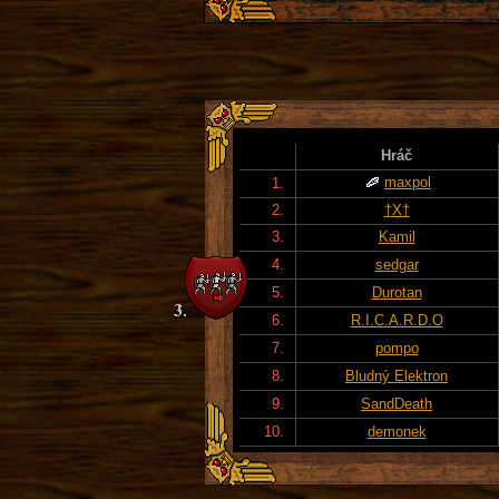
Hráč
maxpol
1.
2.
†X†
3.
Kamil
4.
sedgar
5.
Durotan
6.
R.I.C.A.R.D.O
7.
pompo
8.
Bludný Elektron
9.
SandDeath
10.
demonek