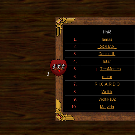
Hráč
1.
lamas
2.
_GOLIAS_
3.
Danius II.
4.
Istari
5.
TresMontes
6.
murar
7.
R.I.C.A.R.D.O
8.
Wolfik
9.
Wolfik102
10.
Matylda