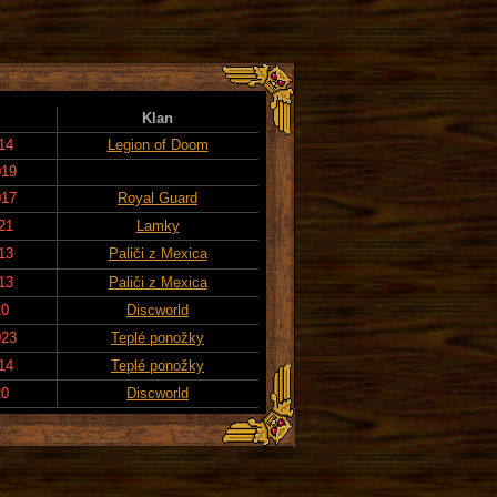
Klan
14
Legion of Doom
019
017
Royal Guard
21
Lamky
13
Paliči z Mexica
13
Paliči z Mexica
20
Discworld
023
Teplé ponožky
14
Teplé ponožky
20
Discworld