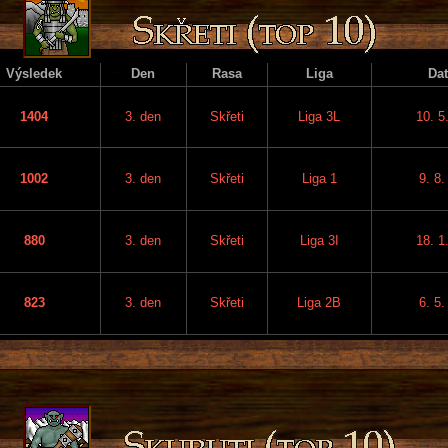
Výsledek
Den
Rasa
Liga
Da
1404
3. den
Skřeti
Liga 3L
10. 5
1002
3. den
Skřeti
Liga 1
9. 8.
880
3. den
Skřeti
Liga 3I
18. 1
823
3. den
Skřeti
Liga 2B
6. 5.