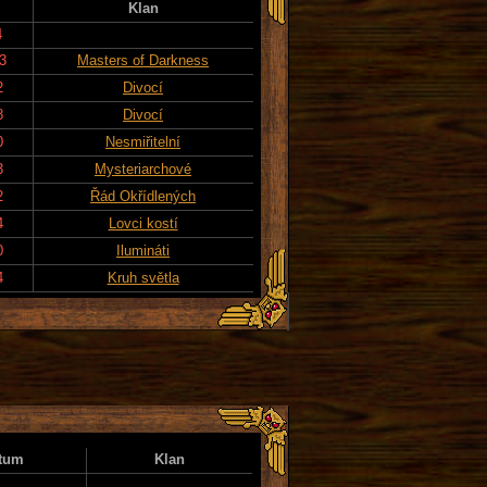
Klan
4
3
Masters of Darkness
2
Divocí
8
Divocí
0
Nesmiřitelní
3
Mysteriarchové
2
Řád Okřídlených
4
Lovci kostí
0
Ilumináti
4
Kruh světla
tum
Klan