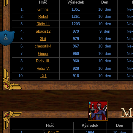
Hráč
Výsledek
Den
1.
Grifins
1351
10. den
Nek
2.
Rebel
1261
10. den
Nek
3.
Ridix II.
1203
10. den
Nek
4.
abadir12
979
9. den
Nek
5.
3bit
979
10. den
Nek
6.
chesstik4
967
10. den
Nek
7.
Grigor
960
10. den
Nek
8.
Ridix III.
960
10. den
Nek
9.
Ridix V.
928
10. den
Nek
10.
†X†
918
10. den
Nek
Hráč
Výsledek
Den
Kýbl™
1.
1904
10. den