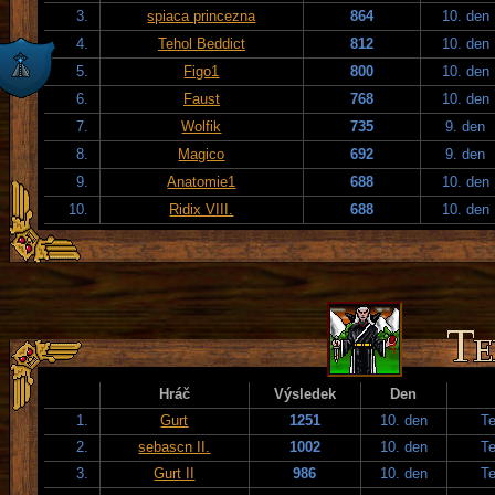
3.
spiaca princezna
864
10. den
4.
Tehol Beddict
812
10. den
5.
Figo1
800
10. den
6.
Faust
768
10. den
7.
Wolfik
735
9. den
8.
Magico
692
9. den
9.
Anatomie1
688
10. den
10.
Ridix VIII.
688
10. den
Hráč
Výsledek
Den
1.
Gurt
1251
10. den
T
2.
sebascn II.
1002
10. den
T
3.
Gurt II
986
10. den
T