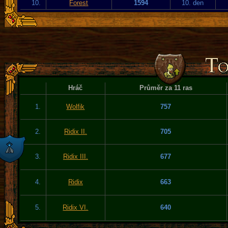
10.
Forest
1594
10. den
Hráč
Průměr za 11 ras
1.
Wolfik
757
2.
Ridix II.
705
3.
Ridix III.
677
4.
Ridix
663
5.
Ridix VI.
640