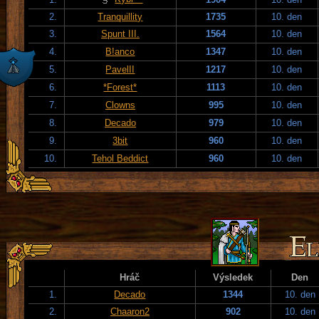
2.
Tranquillity
1735
10. den
3.
Spunt III.
1564
10. den
4.
B!anco
1347
10. den
5.
PavelII
1217
10. den
6.
*Forest*
1113
10. den
7.
Clowns
995
10. den
8.
Decado
979
10. den
9.
3bit
960
10. den
10.
Tehol Beddict
960
10. den
Hráč
Výsledek
Den
1.
Decado
1344
10. den
2.
Chaaron2
902
10. den