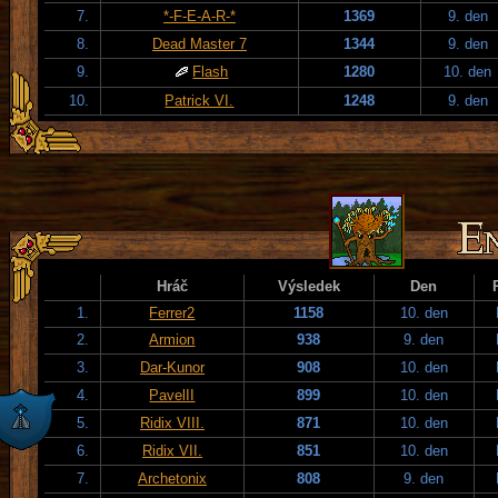
7.
*-F-E-A-R-*
1369
9. den
8.
Dead Master 7
1344
9. den
9.
Flash
1280
10. den
10.
Patrick VI.
1248
9. den
Hráč
Výsledek
Den
1.
Ferrer2
1158
10. den
2.
Armion
938
9. den
3.
Dar-Kunor
908
10. den
4.
PavelII
899
10. den
5.
Ridix VIII.
871
10. den
6.
Ridix VII.
851
10. den
7.
Archetonix
808
9. den