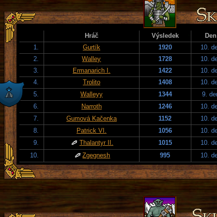
Hráč
Výsledek
Den
1.
Gurtík
1920
10. d
2.
Walley
1728
10. d
3.
Ermanarich I.
1422
10. d
4.
Trolito
1408
10. d
5.
Walleyy
1344
9. de
6.
Narroth
1246
10. d
7.
Gumová Kačenka
1152
10. d
8.
Patrick VI.
1056
10. d
9.
Thalantyr II.
1015
10. d
10.
Zgegnesh
995
10. d