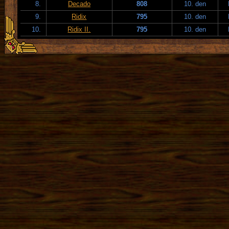
8.
Decado
808
10. den
9.
Ridix
795
10. den
10.
Ridix II.
795
10. den