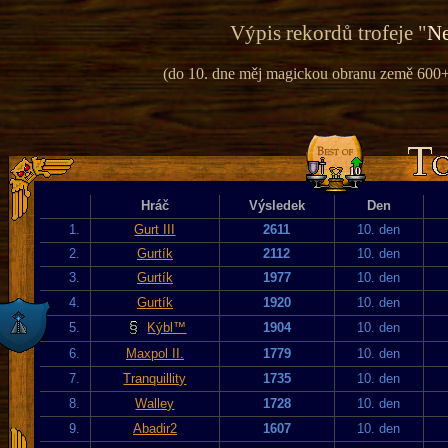
Výpis rekordů trofeje "
Ne
(do 10. dne měj magickou obranu země 600+ 
Hráč
Výsledek
Den
1.
Gurt III
2611
10. den
2.
Gurtík
2112
10. den
3.
Gurtík
1977
10. den
4.
Gurtík
1920
10. den
5.
Kýbl™
1904
10. den
6.
Maxpol II.
1779
10. den
7.
Tranquillity
1735
10. den
8.
Walley
1728
10. den
9.
Abadir2
1607
10. den