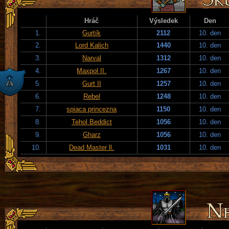
Hráč
Výsledek
Den
1.
Gurtík
2112
10. den
2.
Lord Kalich
1440
10. den
3.
Narval
1312
10. den
4.
Maxpol II.
1267
10. den
5.
Gurt II
1257
10. den
6.
Rebel
1248
10. den
7.
spiaca princezna
1150
10. den
8.
Tehol Beddict
1056
10. den
9.
Gharz
1056
10. den
10.
Dead Master ll.
1031
10. den