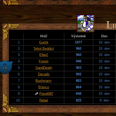
Hráč
Výsledek
Den
1.
Gurtík
1977
10. den
2.
Tehol Beddict
960
10. den
3.
Elbe2
960
10. den
4.
Forest
940
10. den
5.
SandDeath
903
10. den
6.
Decado
902
10. den
7.
Bushman+
883
10. den
8.
B!anco
864
10. den
9.
Pavel097
848
10. den
10.
Rebel
825
9. den