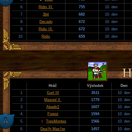
6.
Ridix XI.
755
10. den
7.
3bit
682
10. den
8.
Decado
672
10. den
9.
Ridix IX.
672
10. den
10.
Ridix
659
10. den
Hráč
Výsledek
Den
1.
Gurt III
2611
10. den
2.
Maxpol II.
1779
10. den
3.
Abadir2
1607
10. den
4.
Forest
1594
10. den
5.
TresMontes
1566
10. den
6.
Dea†h Mas†er
1457
10. den