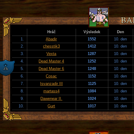
Hráč
Výsledek
Den
1.
Abadir
1552
10. den
2.
chesstik3
1412
10. den
3.
Vexta
1287
10. den
4.
Dead Master 4
1252
10. den
5.
Dead Master 6
1248
10. den
6.
Cosac
1152
10. den
7.
Isvanzadir III
1125
10. den
8.
martass4
1084
10. den
9.
Dawenear II.
1024
10. den
10.
Gurt
1017
10. den