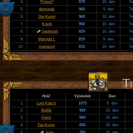
4.
*Forest*
979
10. den
T
5.
demonek
960
9. den
T
6.
Dar-Kunor
960
10. den
T
7.
Kragh
902
10. den
T
8.
Sephiroth
829
10. den
T
9.
Matylda I.
819
9. den
T
10.
martass4
816
10. den
T
Hráč
Výsledek
Den
1.
Lord Kalich
1075
8. den
2.
Wolfik
969
10. den
3.
Figo1
960
10. den
4.
Dar-Kunor
842
10. den
5.
Jean
760
10. den