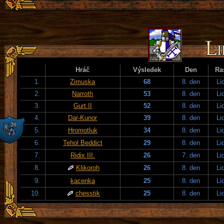
Hráč
Výsledek
Den
Ra
1.
Zimuska
68
8. den
Li
2.
Narroth
53
8. den
Li
3.
Gurt II
52
8. den
Li
4.
Dar-Kunor
39
8. den
Li
5.
Hromotluk
34
8. den
Li
6.
Tehol Beddict
29
8. den
Li
7.
Ridix III.
26
7. den
Li
8.
Klikoroh
26
8. den
Li
9.
kacenka
25
8. den
Li
10.
chesstik
25
8. den
Li