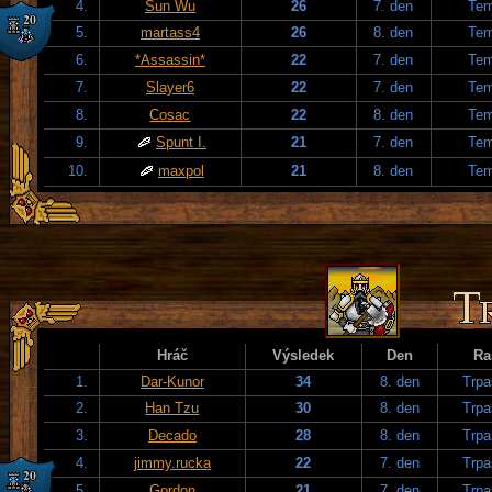
4.
Sun Wu
26
7. den
Tem
5.
martass4
26
8. den
Tem
6.
*Assassin*
22
7. den
Tem
7.
Slayer6
22
7. den
Tem
8.
Cosac
22
8. den
Tem
9.
Spunt I.
21
7. den
Tem
10.
maxpol
21
8. den
Tem
Hráč
Výsledek
Den
Ra
1.
Dar-Kunor
34
8. den
Trpa
2.
Han Tzu
30
8. den
Trpa
3.
Decado
28
8. den
Trpa
4.
jimmy.rucka
22
7. den
Trpa
5.
Gordon
21
7. den
Trpa