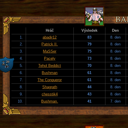
Hráč
Výsledek
Den
1.
abadir12
83
8. den
2.
Patrick II.
79
8. den
3.
MaSSer
75
8. den
4.
Pacely
73
8. den
5.
Tehol Beddict
70
8. den
6.
Bushman
61
8. den
7.
The Conqueror
61
8. den
8.
Shagrath
44
8. den
9.
chesstik4
43
8. den
10.
Bushman.
41
7. den