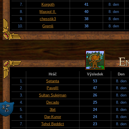
7.
Korgoth
41
8. den
8.
Maxpol II.
40
8. den
9.
chesstik3
38
8. den
10.
Gremli
38
8. den
Hráč
Výsledek
Den
1.
Setanta
53
8. den
2.
PavelII
47
8. den
3.
Sultan Sulejman
26
8. den
4.
Decado
25
8. den
5.
3bit
24
8. den
6.
Dar-Kunor
24
8. den
7.
Tehol Beddict
23
8. den