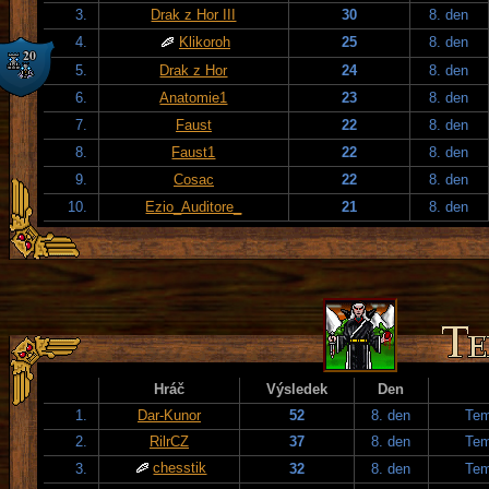
3.
Drak z Hor III
30
8. den
4.
Klikoroh
25
8. den
5.
Drak z Hor
24
8. den
6.
Anatomie1
23
8. den
7.
Faust
22
8. den
8.
Faust1
22
8. den
9.
Cosac
22
8. den
10.
Ezio_Auditore_
21
8. den
Hráč
Výsledek
Den
1.
Dar-Kunor
52
8. den
Tem
2.
RilrCZ
37
8. den
Tem
chesstik
3.
32
8. den
Tem