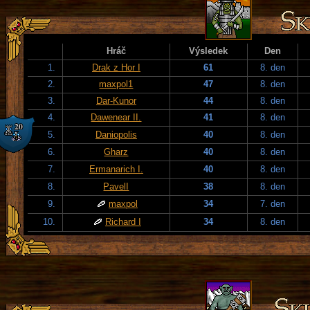
Hráč
Výsledek
Den
1.
Drak z Hor I
61
8. den
2.
maxpol1
47
8. den
3.
Dar-Kunor
44
8. den
4.
Dawenear II.
41
8. den
5.
Daniopolis
40
8. den
6.
Gharz
40
8. den
7.
Ermanarich I.
40
8. den
8.
PavelI
38
8. den
9.
maxpol
34
7. den
10.
Richard I
34
8. den