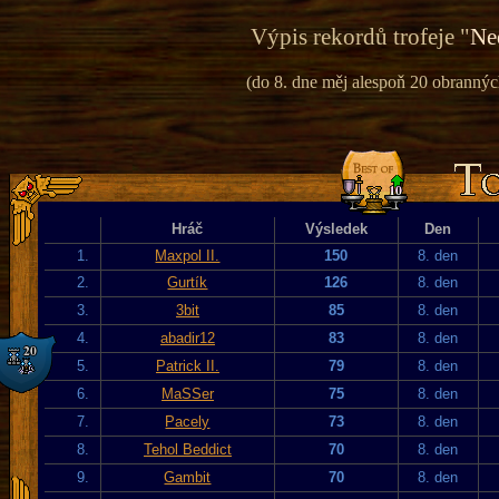
Výpis rekordů trofeje "
Ne
(do 8. dne měj alespoň 20 obranných
Hráč
Výsledek
Den
1.
Maxpol II.
150
8. den
2.
Gurtík
126
8. den
3.
3bit
85
8. den
4.
abadir12
83
8. den
5.
Patrick II.
79
8. den
6.
MaSSer
75
8. den
7.
Pacely
73
8. den
8.
Tehol Beddict
70
8. den
9.
Gambit
70
8. den