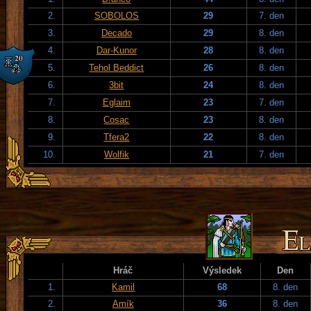
2.
SOBOLOS
29
7. den
3.
Decado
29
8. den
4.
Dar-Kunor
28
8. den
5.
Tehol Beddict
26
8. den
6.
3bit
24
8. den
7.
Eglaim
23
7. den
8.
Cosac
23
8. den
9.
Tfera2
22
8. den
10.
Wolfik
21
7. den
Hráč
Výsledek
Den
1.
Kamil
68
8. den
2.
Amík
36
8. den