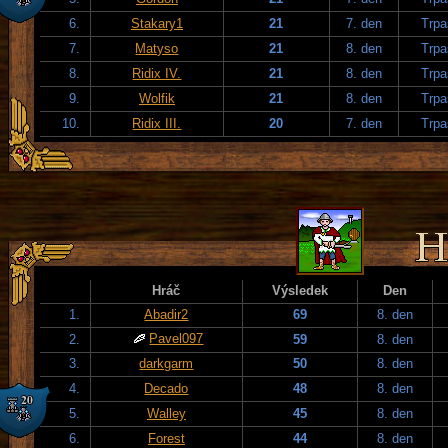
6.
Stakary1
21
7. den
Trpa
7.
Matyso
21
8. den
Trpa
8.
Ridix IV.
21
8. den
Trpa
9.
Wolfik
21
8. den
Trpa
10.
Ridix III.
20
7. den
Trpa
Hráč
Výsledek
Den
1.
Abadir2
69
8. den
Pavel097
2.
59
8. den
3.
darkgarm
50
8. den
4.
Decado
48
8. den
5.
Walley
45
8. den
6.
Forest
44
8. den