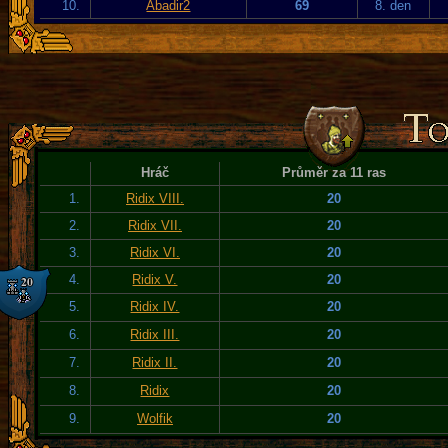
10.
Abadir2
69
8. den
Hráč
Průměr za 11 ras
1.
Ridix VIII.
20
2.
Ridix VII.
20
3.
Ridix VI.
20
4.
Ridix V.
20
5.
Ridix IV.
20
6.
Ridix III.
20
7.
Ridix II.
20
8.
Ridix
20
9.
Wolfik
20