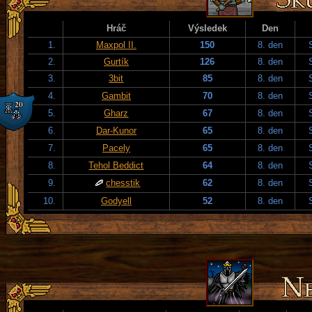
Hráč
Výsledek
Den
1.
Maxpol II.
150
8. den
2.
Gurtík
126
8. den
3.
3bit
85
8. den
4.
Gambit
70
8. den
5.
Gharz
67
8. den
6.
Dar-Kunor
65
8. den
7.
Pacely
65
8. den
8.
Tehol Beddict
64
8. den
9.
chesstik
62
8. den
10.
Godyell
52
8. den