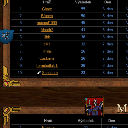
Hráč
Výsledek
Den
1.
Gharz
55
8. den
N
2.
B!anco
50
8. den
N
3.
maxpol1999
45
8. den
N
4.
Abadir2
41
8. den
N
5.
3bit
38
8. den
N
6.
†X†
32
7. den
N
7.
Thalic
26
7. den
N
8.
Castamir
26
7. den
N
9.
Termitodlak I.
26
8. den
N
10.
Sephiroth
23
8. den
N
Hráč
Výsledek
Den
1.
B!anco
44
8. den