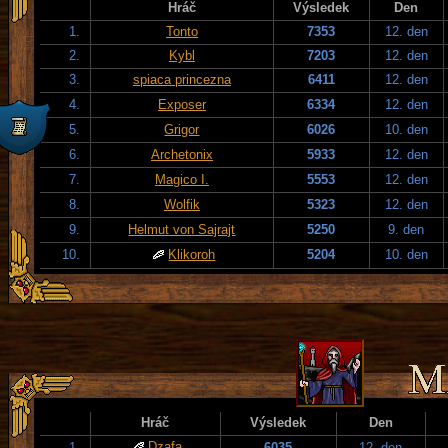
Hráč
Výsledek
Den
1.
Tonto
7353
12. den
2.
Kybl
7203
12. den
3.
spiaca princezna
6411
12. den
4.
Exposer
6334
12. den
5.
Grigor
6026
10. den
6.
Archetonix
5933
12. den
7.
Magico I.
5553
12. den
8.
Wolfik
5323
12. den
9.
Helmut von Sajrajt
5250
9. den
10.
Klikoroh
5204
10. den
Hráč
Výsledek
Den
Dzafa
1.
6035
12. den