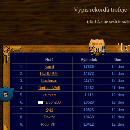
Výpis rekordů trofeje 
(do 12. dne sešli kouzlo
Hráč
Výsledek
Den
1.
Kamil
17626
12. den
2.
HUHUHUH
14672
12. den
3.
Bushman
11714
12. den
4.
DartLordWolf
11462
11. den
5.
velmistr
11113
12. den
6.
falcon200
10528
12. den
7.
Kybl
10523
12. den
8.
Doktor
10469
12. den
9.
Ridix VIII.
10412
12. den