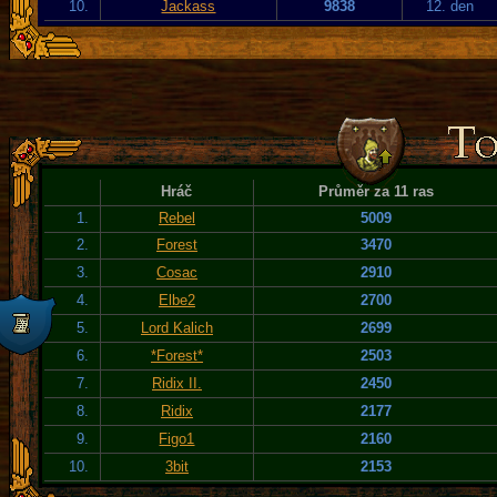
10.
Jackass
9838
12. den
Hráč
Průměr za 11 ras
1.
Rebel
5009
2.
Forest
3470
3.
Cosac
2910
4.
Elbe2
2700
5.
Lord Kalich
2699
6.
*Forest*
2503
7.
Ridix II.
2450
8.
Ridix
2177
9.
Figo1
2160
10.
3bit
2153