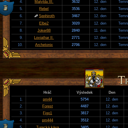
4.
Matylda III.
3632
12. den
Temní
5.
Rebel
3536
12. den
Temní
6.
Sephiroth
3467
12. den
Temní
7.
Elbe2
3020
12. den
Temní
8.
Joker88
2840
11. den
Temní
9.
Loviathar II.
2771
12. den
Temní
10.
Archetonix
2706
12. den
Temní
Hráč
Výsledek
Den
1.
pm44
5754
12. den
2.
Forest
4487
12. den
3.
Figo1
3817
12. den
4.
pm444
3512
12. den
5.
Turecká káva
3405
12. den