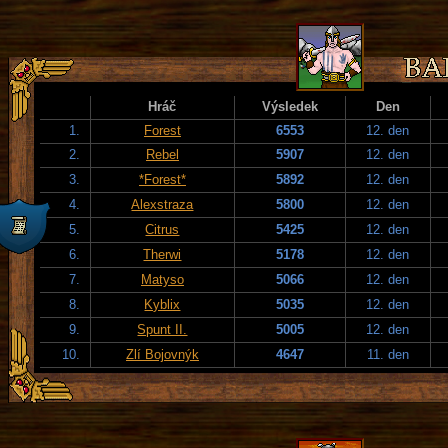
Hráč
Výsledek
Den
1.
Forest
6553
12. den
2.
Rebel
5907
12. den
3.
*Forest*
5892
12. den
4.
Alexstraza
5800
12. den
5.
Citrus
5425
12. den
6.
Therwi
5178
12. den
7.
Matyso
5066
12. den
8.
Kyblix
5035
12. den
9.
Spunt II.
5005
12. den
10.
Zlí Bojovnýk
4647
11. den