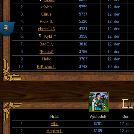
2.
xKyblx
5759
12. den
3.
Citrus
5737
12. den
4.
Ridix II.
5320
12. den
5.
chesstik3
4321
12. den
6.
Kýbl™
3956
12. den
7.
BadGuy
3810
12. den
8.
*Forest*
3786
12. den
9.
Helix
3763
12. den
10.
KrKavec I.
3742
10. den
Hráč
Výsledek
Den
1.
Elbe
6761
12. den
2.
Magico I.
6165
12. den