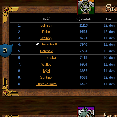
Hráč
Výsledek
Den
1.
velmistr
11113
12. den
2.
Rebel
9598
12. den
3.
Walleyy
8721
11. den
Thalantyr II.
4.
7940
11. den
5.
Forest 2
7504
12. den
6.
Beruska
7418
10. den
7.
Walley
6954
11. den
8.
Kýbl
6853
11. den
9.
Sentinel
6588
12. den
10.
Turecká káva
6422
11. den