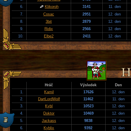
6.
Klikoroh
3141
11. den
7.
Cosac
2951
12. den
8.
3bit
2879
12. den
9.
Ridix
2566
12. den
10.
Elbe2
2411
12. den
Hráč
Výsledek
Den
1.
Kamil
17626
12. den
2.
DartLordWolf
11462
11. den
3.
Kybl
10523
12. den
4.
Doktor
10469
12. den
5.
Jackass
9838
12. den
6.
Kyblix
9392
12. den