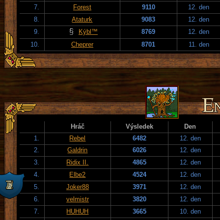
7.
Forest
9110
12. den
8.
Ataturk
9083
12. den
9.
Kýbl™
8769
12. den
10.
Cheprer
8701
11. den
Hráč
Výsledek
Den
1.
Rebel
6482
12. den
2.
Galdrin
6026
12. den
3.
Ridix II.
4865
12. den
4.
Elbe2
4524
12. den
5.
Joker88
3971
12. den
6.
velmistr
3820
12. den
7.
HUHUH
3665
10. den