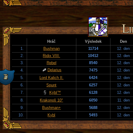
Hráč
Výsledek
Den
1.
Bushman
11714
12. den
2.
Ridix VIII.
10412
12. den
3.
Rebel
8540
12. den
Delarius
4.
7475
12. den
5.
Lord Kalich II.
6424
12. den
6.
Spunt
6257
12. den
7.
Kýbl™
6128
12. den
8.
Krakonoš 10°
6050
11. den
9.
Bushman+
5688
12. den
10.
Kybl
5493
12. den