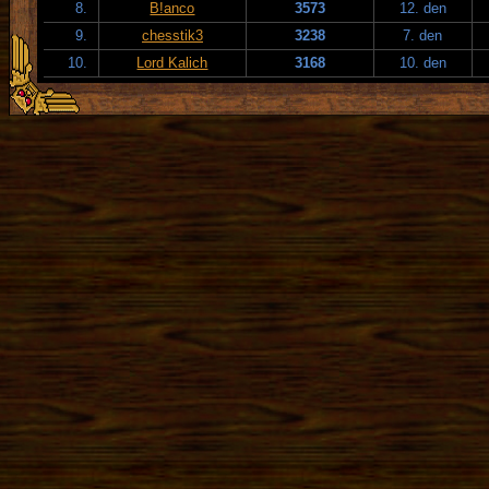
8.
B!anco
3573
12. den
9.
chesstik3
3238
7. den
10.
Lord Kalich
3168
10. den