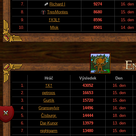
7.
Richard I
9274
16. den
8.
TresMontes
8680
15. den
9.
†X3L†
8596
15. den
10.
Mlok
8501
14. den
Hráč
Výsledek
Den
1.
†X†
43052
16. den
2.
petroos
16653
15. den
3.
Gurtík
15720
15. den
4.
Granswylvir
14496
16. den
5.
Čísburgr.
14444
18. den
6.
Dar-Kunor
13979
13. den
7.
nightgarm
13480
15. den