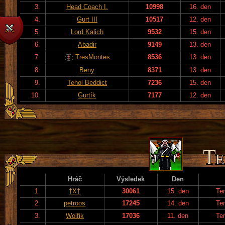
3.
Head Coach I.
10998
16. den
4.
Gurt III
10517
12. den
5.
Lord Kalich
9532
15. den
6.
Abadir
9149
13. den
7.
TresMontes
8536
13. den
8.
Beny
8371
13. den
9.
Tehol Beddict
7236
15. den
10.
Gurtík
7177
12. den
Hráč
Výsledek
Den
1.
†X†
30061
15. den
Te
2.
petroos
17245
14. den
Te
3.
Wolfik
17036
11. den
Te