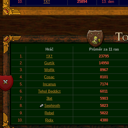
10.
†X†
25894
13. den
Hráč
Průměr za 11 ras
1.
†X†
23795
2.
Gurtík
14950
3.
Wolfik
8967
4.
Cosac
8101
5.
Incanus
7174
6.
Tehol Beddict
6011
7.
3bit
5903
8.
Sephiroth
5823
9.
Rebel
5822
10.
Ridix
4380