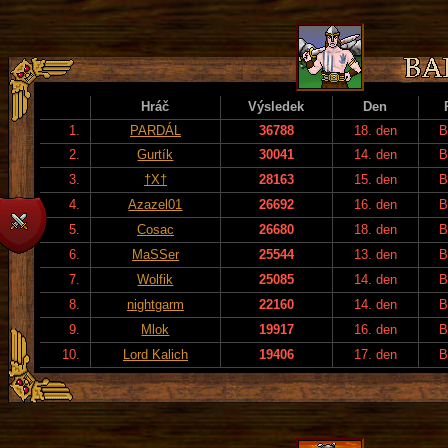
Hráč
Výsledek
Den
1.
PARDÁL
36788
18. den
B
2.
Gurtík
30041
14. den
B
3.
†X†
28163
15. den
B
4.
Azazel01
26692
16. den
B
5.
Cosac
26680
18. den
B
6.
MaSSer
25544
13. den
B
7.
Wolfik
25085
14. den
B
8.
nightgarm
22160
14. den
B
9.
Mlok
19917
16. den
B
10.
Lord Kalich
19406
17. den
B