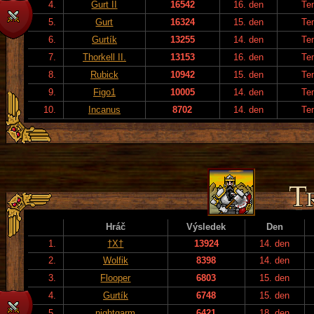
4.
Gurt II
16542
16. den
Te
5.
Gurt
16324
15. den
Te
6.
Gurtík
13255
14. den
Te
7.
Thorkell II.
13153
16. den
Te
8.
Rubick
10942
15. den
Te
9.
Figo1
10005
14. den
Te
10.
Incanus
8702
14. den
Te
Hráč
Výsledek
Den
1.
†X†
13924
14. den
2.
Wolfik
8398
14. den
3.
Flooper
6803
15. den
4.
Gurtík
6748
15. den
5.
nightgarm
6421
18. den