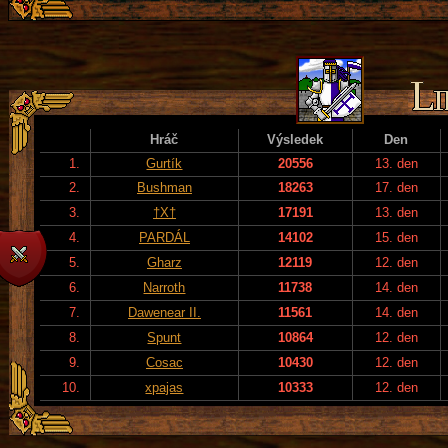
Hráč
Výsledek
Den
1.
Gurtík
20556
13. den
2.
Bushman
18263
17. den
3.
†X†
17191
13. den
4.
PARDÁL
14102
15. den
5.
Gharz
12119
12. den
6.
Narroth
11738
14. den
7.
Dawenear II.
11561
14. den
8.
Spunt
10864
12. den
9.
Cosac
10430
12. den
10.
xpajas
10333
12. den