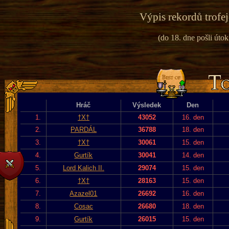
Výpis rekordů trofej
(do 18. dne pošli útok
Hráč
Výsledek
Den
1.
†X†
43052
16. den
2.
PARDÁL
36788
18. den
3.
†X†
30061
15. den
4.
Gurtík
30041
14. den
5.
Lord Kalich II.
29074
15. den
6.
†X†
28163
15. den
7.
Azazel01
26692
16. den
8.
Cosac
26680
18. den
9.
Gurtík
26015
15. den