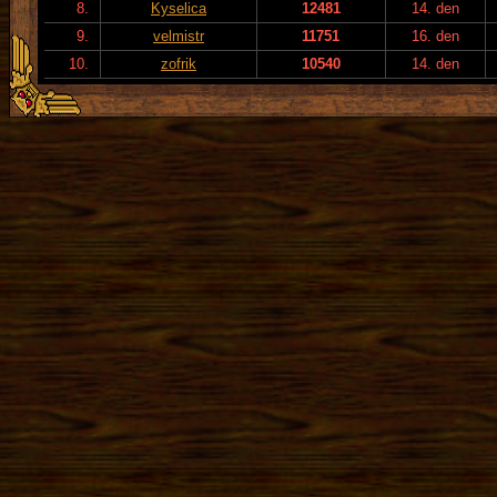
8.
Kyselica
12481
14. den
9.
velmistr
11751
16. den
10.
zofrik
10540
14. den