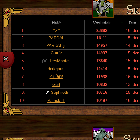
Hráč
Výsledek
Den
1.
†X†
23882
16. den
2.
PARDÁL
16111
15. den
3.
PARDÁL jr.
14957
14. den
4.
Gurtík
14937
15. den
5.
TresMontes
13840
15. den
6.
darkgarm
12414
15. den
7.
Zlí Řiťíř
11938
16. den
8.
Gurt
10832
13. den
9.
Sephiroth
10716
15. den
10.
Patrick II.
10497
16. den