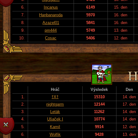
6.
Incanus
6149
15. den
7.
Hanbanaroda
5970
16. den
8.
Azazel01
5841
16. den
9.
pm444
5749
13. den
10.
Cosac
5406
12. den
Hráč
Výsledek
Den
1.
†X†
15310
14. den
2.
nightgarm
12144
17. den
3.
Leták
11262
14. den
4.
Ušaček I
10774
14. den
5.
Kamil
9914
12. den
6.
Wolfik
9428
13. den