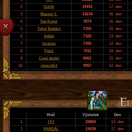
2.
Gurtík
19451
17. den
3.
Maxpol II.
14234
16. den
4.
Dar-Kunor
7874
16. den
5.
Tehol Beddict
7355
15. den
6.
Indián
7320
13. den
7.
Incanus
7300
12. den
8.
Figo1
7011
14. den
9.
Cruel destin
6062
15. den
10.
chesstik3
5957
12. den
Hráč
Výsledek
Den
1.
†X†
25894
13. den
2.
PARDÁL
15039
17. den