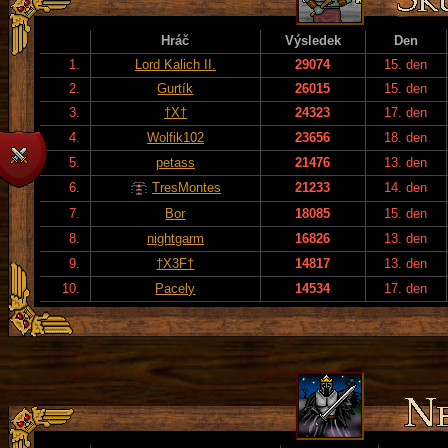
Hráč
Výsledek
Den
1.
Lord Kalich II.
29074
15. den
2.
Gurtík
26015
15. den
3.
†X†
24323
17. den
4.
Wolfik102
23656
18. den
5.
petass
21476
13. den
6.
TresMontes
21233
14. den
7.
Bor
18085
15. den
8.
nightgarm
16826
13. den
9.
†X3F†
14817
13. den
10.
Pacely
14534
17. den