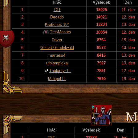
Hráč
Výsledek
Den
1.
†X†
18025
11. den
2.
Decado
14921
12. den
3.
Krakonoš 10°
13234
13. den
TresMontes
4.
10854
12. den
5.
Daver
8764
15. den
6.
Gellert Grindelwald
8572
13. den
7.
martass4
8416
13. den
8.
ufolampicka
7927
13. den
9.
Thalantyr II.
7891
12. den
10.
Maxpol II.
7690
16. den
Hráč
Výsledek
Den
1.
†X†
21928
16. den