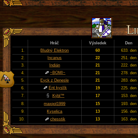
Hráč
Výsledek
Den
1.
Bludný Elektron
60
633. den
2.
Incanus
22
251. den
3.
Indián
21
222. den
~BOMI~
4.
21
278. den
5.
Eyck z Denesle
21
283. den
Ent kyslík
6.
19
225. den
7.
Kýbl™
17
153. den
8.
maxpol1999
15
193. den
9.
Kyselica
13
156. den
10.
chesstik
13
163. den