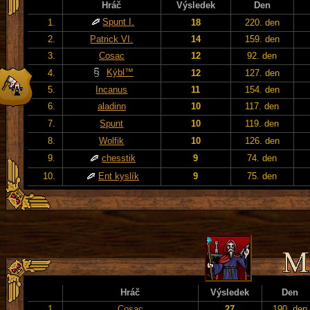
Hráč
Výsledek
Den
Spunt I.
1.
18
220. den
2.
Patrick VI.
14
159. den
3.
Cosac
12
92. den
Kýbl™
4.
12
127. den
5.
Incanus
11
154. den
6.
aladinn
10
117. den
7.
Spunt
10
119. den
8.
Wolfik
10
126. den
9.
chesstik
9
74. den
10.
Ent kyslík
9
75. den
Hráč
Výsledek
Den
1.
Cosac
27
190. den