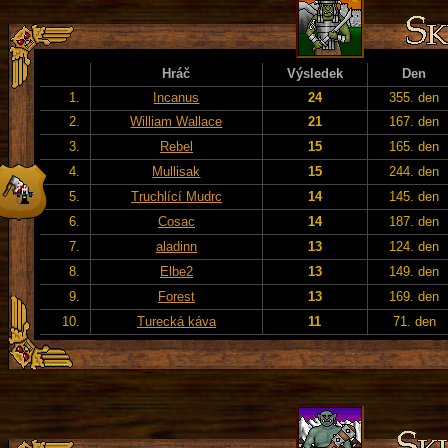
Hráč
Výsledek
Den
1.
Incanus
24
355. den
2.
William Wallace
21
167. den
3.
Rebel
15
165. den
4.
Mullisak
15
244. den
5.
Truchlící Mudrc
14
145. den
6.
Cosac
14
187. den
7.
aladinn
13
124. den
8.
Elbe2
13
149. den
9.
Forest
13
169. den
10.
Turecká káva
11
71. den