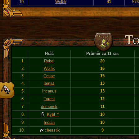
10.
Wolfik
41
576
Hráč
Průměr za 11 ras
1.
Rebel
20
2.
Wolfik
16
3.
Cosac
15
4.
lamas
13
5.
Incanus
13
6.
Forest
12
7.
demonek
11
8.
Kýbl™
10
9.
Indián
10
10.
chesstik
9