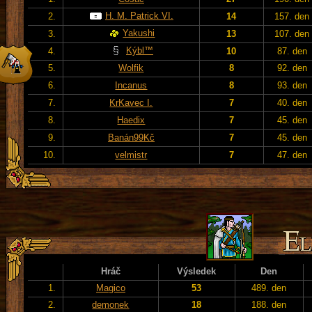
H. M. Patrick VI.
2.
14
157. den
Yakushi
3.
13
107. den
Kýbl™
4.
10
87. den
5.
Wolfik
8
92. den
6.
Incanus
8
93. den
7.
KrKavec I.
7
40. den
8.
Haedix
7
45. den
9.
Banán99Kč
7
45. den
10.
velmistr
7
47. den
Hráč
Výsledek
Den
1.
Magico
53
489. den
2.
demonek
18
188. den