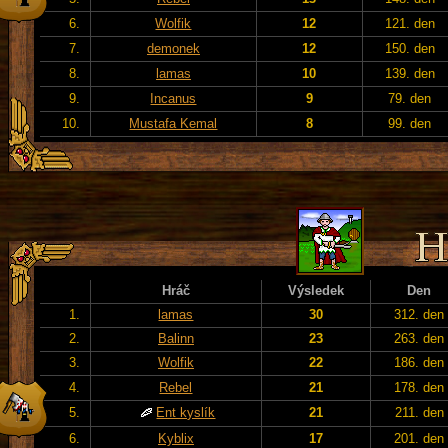
6.
Wolfik
12
121. den
7.
demonek
12
150. den
8.
lamas
10
139. den
9.
Incanus
9
79. den
10.
Mustafa Kemal
8
99. den
Hráč
Výsledek
Den
1.
lamas
30
312. den
2.
Balinn
23
263. den
3.
Wolfik
22
186. den
4.
Rebel
21
178. den
5.
Ent kyslík
21
211. den
6.
Kyblix
17
201. den