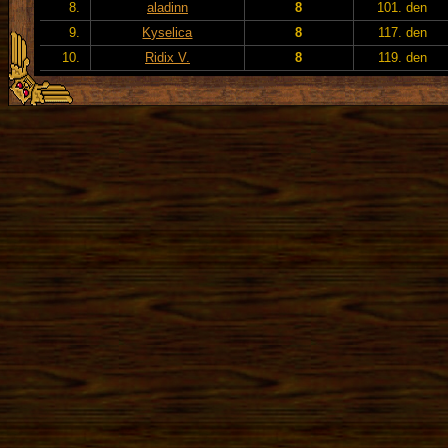
8.
aladinn
8
101. den
9.
Kyselica
8
117. den
10.
Ridix V.
8
119. den