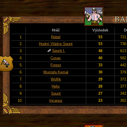
Hráč
Výsledek
D
1.
Rebel
53
721
2.
Hodný Vládce Spunt
53
730
Spunt I.
3.
48
613
4.
Cosac
40
582
5.
Forest
33
442
6.
Mustafa Kemal
30
379
7.
Wolfik
29
372
8.
Helix
28
377
9.
Spunt
27
342
10.
Incanus
23
302