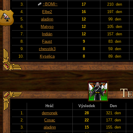
~BOMI~
3.
17
210. den
4.
Elbe2
16
197. den
5.
aladinn
12
99. den
6.
Matyso
12
105. den
7.
Indián
12
157. den
8.
Faust
9
83. den
9.
chesstik3
8
59. den
10.
Kyselica
8
89. den
Hráč
Výsledek
Den
1.
demonek
28
321. den
2.
Cosac
22
177. den
3.
aladinn
15
155. den