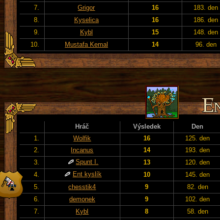
7.
Grigor
16
183. den
8.
Kyselica
16
186. den
9.
Kybl
15
148. den
10.
Mustafa Kemal
14
96. den
Hráč
Výsledek
Den
1.
Wolfik
16
125. den
2.
Incanus
14
193. den
Spunt I.
3.
13
120. den
Ent kyslík
4.
10
145. den
5.
chesstik4
9
82. den
6.
demonek
9
102. den
7.
Kybl
8
58. den