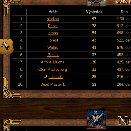
Hráč
Výsledek
Den
1.
aladinn
97
1130. de
2.
Rebel
78
912. de
3.
lamas
54
698. de
4.
Forest
43
522. de
5.
Wolfik
41
576. de
6.
-Pedro-
37
452. de
7.
Alfons Mucha
36
425. de
8.
Oleri Madlesberg
33
437. de
9.
chesstik
25
216. de
10.
Dead Master l.
21
284. de