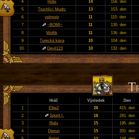
4.
Ridix
14
156. den
5.
Truchlící Mudrc
13
153. den
6.
velmistr
11
115. den
7.
~BOMI~
11
130. den
8.
Wolfik
11
136. den
9.
Turecká káva
10
104. den
10.
Devil123
10
132. den
Hráč
Výsledek
Den
1.
Elbe2
28
415. den
Spunt I.
2.
18
281. den
3.
Ridix
15
195. den
4.
Djerun
15
201. den
5.
Rebel
13
148. den