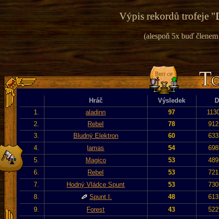
Výpis rekordů trofeje "
(alespoň 5x buď členem v
Hráč
Výsledek
D
1.
aladinn
97
113
2.
Rebel
78
912
3.
Bludný Elektron
60
633
4.
lamas
54
698
5.
Magico
53
489
6.
Rebel
53
721
7.
Hodný Vládce Spunt
53
730
8.
Spunt I.
48
613
9.
Forest
43
522