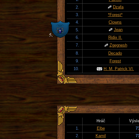
Dzafa
2.
3.
*Forest*
4.
Clowns
Jean
5.
6.
Ridix II.
7.
Zgegnesh
8.
Decado
9.
Forest
10.
H. M. Patrick VI.
Hráč
Výsl
1.
Elbe
7
2.
Kamil
7