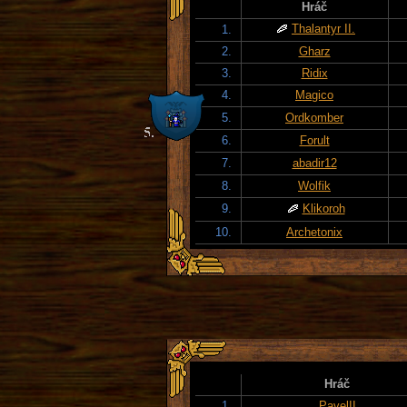
Hráč
Thalantyr II.
1.
2.
Gharz
3.
Ridix
4.
Magico
5.
Ordkomber
6.
Forult
7.
abadir12
8.
Wolfik
9.
Klikoroh
10.
Archetonix
Hráč
1.
PavelII