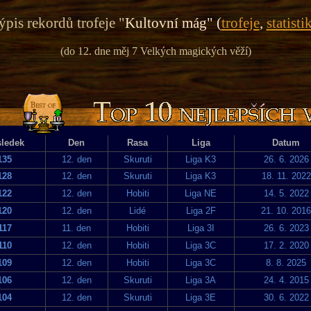
pis rekordů trofeje "
Kultovní mág" (
trofeje
,
statisti
(do 12. dne měj 7 Velkých magických věží)
ledek
Den
Rasa
Liga
Datum
135
12. den
Skuruti
Liga K3
26. 6. 2026
128
12. den
Skuruti
Liga K3
18. 11. 2022
122
12. den
Hobiti
Liga NE
14. 5. 2022
120
12. den
Lidé
Liga 2F
21. 10. 2016
117
11. den
Hobiti
Liga 3I
26. 6. 2023
110
12. den
Hobiti
Liga 3C
17. 2. 2020
109
12. den
Hobiti
Liga 3C
8. 8. 2025
106
12. den
Skuruti
Liga 3A
24. 4. 2015
104
12. den
Skuruti
Liga 3E
30. 6. 2022