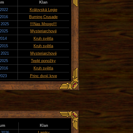
um
Klan
 2022
Královská Legie
 2016
Burning Crusade
 2025
!!!Nas Mnogo!!!
 2025
Mysteriarchové
2014
Kruh světla
 2015
Kruh světla
 2021
Mysteriarchové
 2025
Teplé ponožky
 2016
Kruh světla
2023
Princ dvojí krve
tum
Klan
. 2026
Lamky