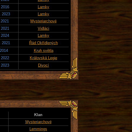
. 2016
Lamky
. 2023
Lamky
. 2021
Mysteriarchové
. 2021
Vidláci
. 2024
Lamky
. 2021
Řád Okřídlených
 2014
Kruh světla
. 2022
Královská Legie
. 2023
Divocí
Klan
Mysteriarchové
Lemmings