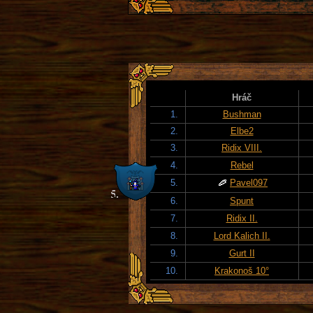
Hráč
1.
Bushman
2.
Elbe2
3.
Ridix VIII.
4.
Rebel
5.
Pavel097
6.
Spunt
7.
Ridix II.
8.
Lord Kalich II.
9.
Gurt II
10.
Krakonoš 10°