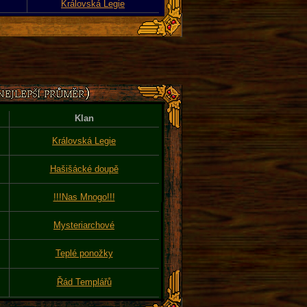
Královská Legie
Klan
Královská Legie
Hašišácké doupě
!!!Nas Mnogo!!!
Mysteriarchové
Teplé ponožky
Řád Templářů