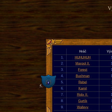
Vý
Hráč
Výs
1.
HUHUHUH
2.
Maxpol II.
3.
Forest
4.
Bushman
5.
Rebel
6.
Kamil
7.
Ridix II.
8.
Gurtík
9.
Walleyy