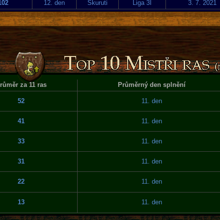
102
12. den
Skuruti
Liga 3I
3. 7. 2021
růměr za 11 ras
Průměrný den splnění
52
11. den
41
11. den
33
11. den
31
11. den
22
11. den
13
11. den