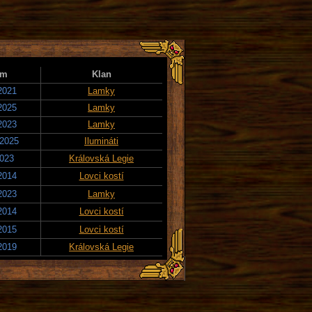
um
Klan
2021
Lamky
2025
Lamky
2023
Lamky
 2025
Ilumináti
2023
Královská Legie
2014
Lovci kostí
2023
Lamky
2014
Lovci kostí
2015
Lovci kostí
2019
Královská Legie