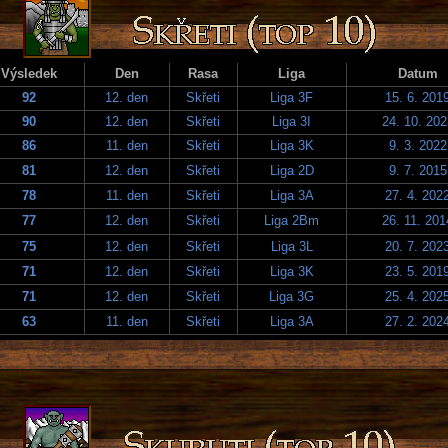
Výsledek
Den
Rasa
Liga
Datum
92
12. den
Skřeti
Liga 3F
15. 6. 201
90
12. den
Skřeti
Liga 3I
24. 10. 202
86
11. den
Skřeti
Liga 3K
9. 3. 2022
81
12. den
Skřeti
Liga 2D
9. 7. 2015
78
11. den
Skřeti
Liga 3A
27. 4. 202
77
12. den
Skřeti
Liga 2Bm
26. 11. 201
75
12. den
Skřeti
Liga 3L
20. 7. 202
71
12. den
Skřeti
Liga 3K
23. 5. 201
71
12. den
Skřeti
Liga 3G
25. 4. 202
63
11. den
Skřeti
Liga 3A
27. 2. 202