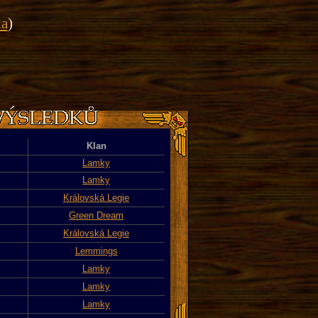
ka
)
Klan
Lamky
Lamky
Královská Legie
Green Dream
Královská Legie
Lemmings
Lamky
Lamky
Lamky