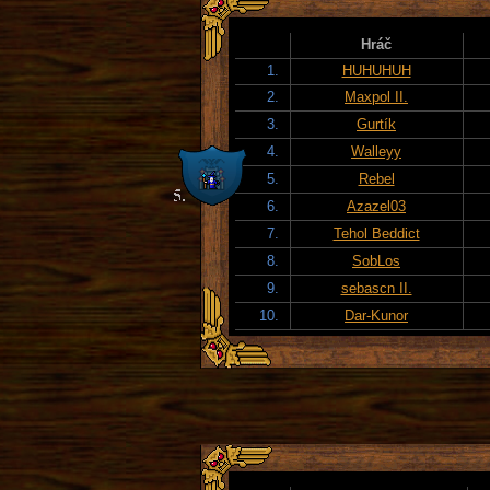
Hráč
1.
HUHUHUH
2.
Maxpol II.
3.
Gurtík
4.
Walleyy
5.
Rebel
6.
Azazel03
7.
Tehol Beddict
8.
SobLos
9.
sebascn II.
10.
Dar-Kunor