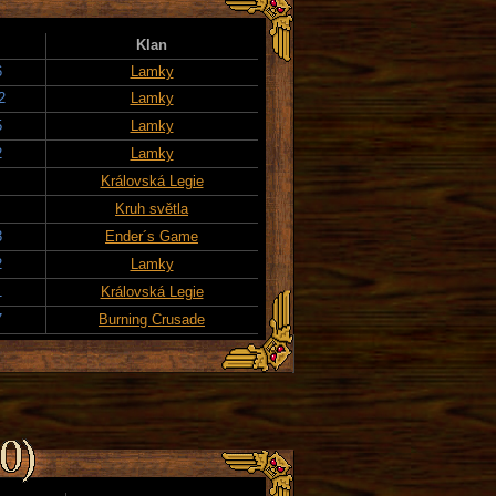
Klan
6
Lamky
2
Lamky
5
Lamky
2
Lamky
Královská Legie
Kruh světla
3
Ender´s Game
2
Lamky
1
Královská Legie
7
Burning Crusade