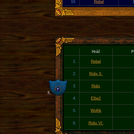
10.
Rebel
Hráč
P
1.
Rebel
2.
Ridix II.
3.
Ridix
4.
Elbe2
5.
Wolfik
6.
Ridix VI.