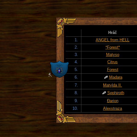
Hráč
1.
ANGEL from HELL
2.
*Forest*
3.
Matyso
4.
Citrus
5.
Forest
6.
Madara
7.
Matylda II.
8.
Sephiroth
9.
Đarion
10.
Alexstraza