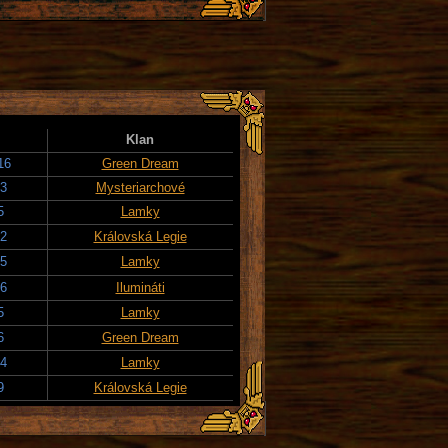
Klan
16
Green Dream
23
Mysteriarchové
5
Lamky
22
Královská Legie
25
Lamky
26
Ilumináti
5
Lamky
6
Green Dream
14
Lamky
9
Královská Legie