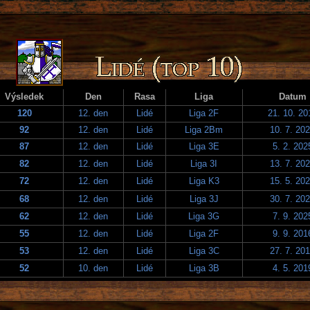
Výsledek
Den
Rasa
Liga
Datum
120
12. den
Lidé
Liga 2F
21. 10. 20
92
12. den
Lidé
Liga 2Bm
10. 7. 20
87
12. den
Lidé
Liga 3E
5. 2. 202
82
12. den
Lidé
Liga 3I
13. 7. 20
72
12. den
Lidé
Liga K3
15. 5. 20
68
12. den
Lidé
Liga 3J
30. 7. 20
62
12. den
Lidé
Liga 3G
7. 9. 202
55
12. den
Lidé
Liga 2F
9. 9. 201
53
12. den
Lidé
Liga 3C
27. 7. 20
52
10. den
Lidé
Liga 3B
4. 5. 201