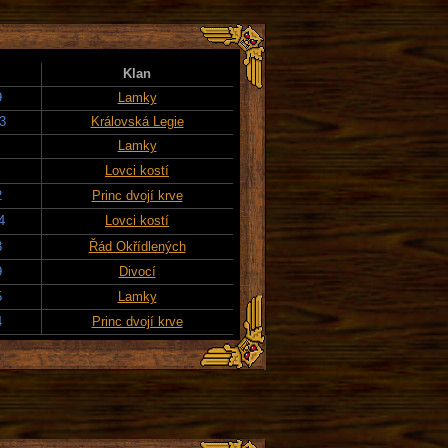
Klan
9
Lamky
3
Královská Legie
Lamky
Lovci kostí
2
Princ dvojí krve
4
Lovci kostí
3
Řád Okřídlených
9
Divocí
5
Lamky
4
Princ dvojí krve