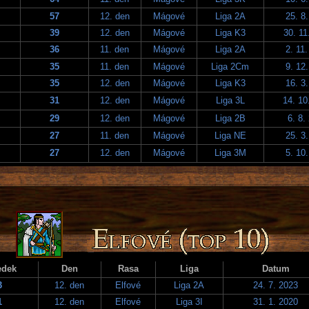
57
12. den
Mágové
Liga 2A
25. 8
39
12. den
Mágové
Liga K3
30. 11
36
11. den
Mágové
Liga 2A
2. 11
35
11. den
Mágové
Liga 2Cm
9. 12
35
12. den
Mágové
Liga K3
16. 3
31
12. den
Mágové
Liga 3L
14. 10
29
12. den
Mágové
Liga 2B
6. 8.
27
11. den
Mágové
Liga NE
25. 3
27
12. den
Mágové
Liga 3M
5. 10
edek
Den
Rasa
Liga
Datum
3
12. den
Elfové
Liga 2A
24. 7. 2023
1
12. den
Elfové
Liga 3I
31. 1. 2020