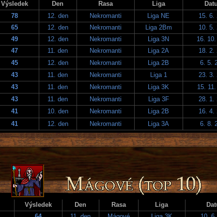
Výsledek
Den
Rasa
Liga
Dat
78
12. den
Nekromanti
Liga NE
15. 6.
65
12. den
Nekromanti
Liga 2Bm
10. 5.
49
12. den
Nekromanti
Liga 3N
16. 10.
47
11. den
Nekromanti
Liga 2A
18. 2.
45
12. den
Nekromanti
Liga 2B
6. 5. 
43
11. den
Nekromanti
Liga 1
23. 3.
43
11. den
Nekromanti
Liga 3K
15. 11.
43
11. den
Nekromanti
Liga 3F
28. 1.
41
10. den
Nekromanti
Liga 2B
16. 4.
41
12. den
Nekromanti
Liga 3A
6. 8. 
Výsledek
Den
Rasa
Liga
Da
64
11. den
Mágové
Liga 3K
10. 6