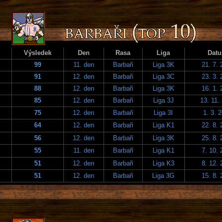
Výsledek
Den
Rasa
Liga
Dat
99
11. den
Barbaři
Liga 3K
21. 7. 
91
12. den
Barbaři
Liga 3C
23. 3. 
88
12. den
Barbaři
Liga 3K
16. 1. 
85
12. den
Barbaři
Liga 3J
13. 11.
75
12. den
Barbaři
Liga 3I
1. 3. 
64
12. den
Barbaři
Liga K1
22. 8. 
56
12. den
Barbaři
Liga 3K
25. 8. 
55
11. den
Barbaři
Liga K1
7. 10. 
51
12. den
Barbaři
Liga K3
8. 12. 
51
12. den
Barbaři
Liga 3G
15. 8. 