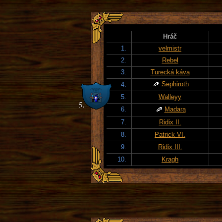
Hráč
1.
velmistr
2.
Rebel
3.
Turecká káva
Sephiroth
4.
5.
Walleyy
6.
Madara
7.
Ridix II.
8.
Patrick VI.
9.
Ridix III.
10.
Kragh