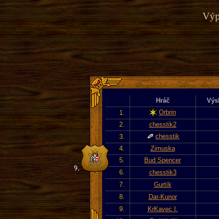
Výp
Hráč
Výs
Orbrin
1.
2.
chesstik2
chesstik
3.
4.
Zimuska
5.
Bud Spencer
6.
chesstik3
7.
Gurtík
8.
Dar-Kunor
9.
KrKavec I.