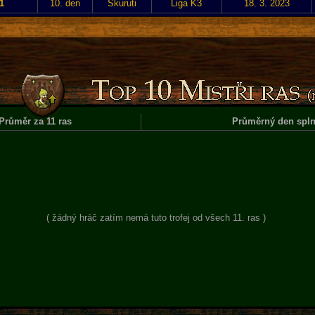
1
10. den
Skuruti
Liga K3
18. 3. 2023
Průměr za 11 ras
Průměrný den spln
( žádný hráč zatím nemá tuto trofej od všech 11. ras )