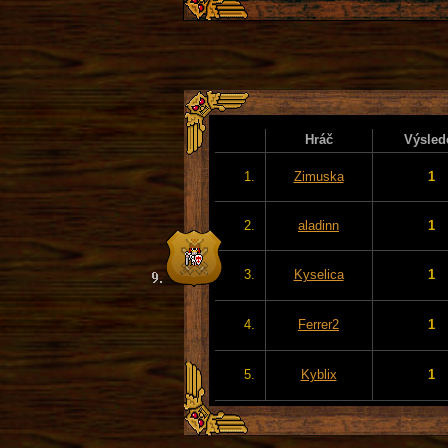
Hráč
Výsled
1.
Zimuska
1
2.
aladinn
1
3.
Kyselica
1
4.
Ferrer2
1
5.
Kyblix
1