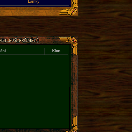
Lamky
ění
Klan