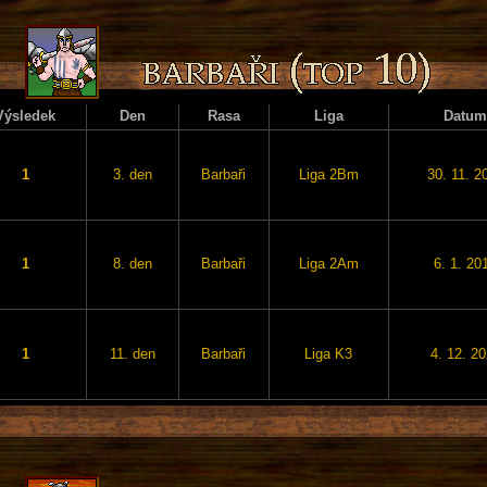
Výsledek
Den
Rasa
Liga
Datum
1
3. den
Barbaři
Liga 2Bm
30. 11. 2
1
8. den
Barbaři
Liga 2Am
6. 1. 20
1
11. den
Barbaři
Liga K3
4. 12. 2