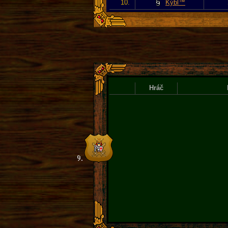
10.
Kýbl™
Hráč