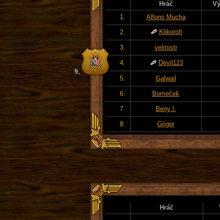
Hráč
Vý
1.
Alfons Mucha
Klikoroh
2.
3.
velmistr
4.
Devil123
5.
Galwail
6.
Bomeček
7.
Beny I.
8.
Grigor
Hráč