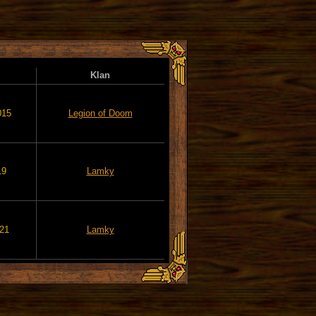
Klan
015
Legion of Doom
19
Lamky
021
Lamky