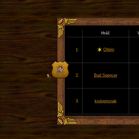
Hráč
Orbrin
1.
2.
Bud Spencer
3.
krutoprisnak