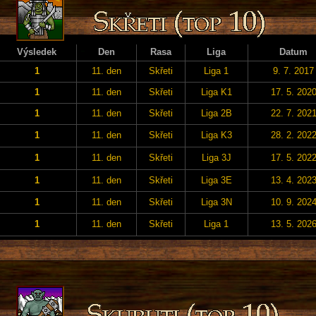
Výsledek
Den
Rasa
Liga
Datum
1
11. den
Skřeti
Liga 1
9. 7. 2017
1
11. den
Skřeti
Liga K1
17. 5. 202
1
11. den
Skřeti
Liga 2B
22. 7. 202
1
11. den
Skřeti
Liga K3
28. 2. 202
1
11. den
Skřeti
Liga 3J
17. 5. 202
1
11. den
Skřeti
Liga 3E
13. 4. 202
1
11. den
Skřeti
Liga 3N
10. 9. 202
1
11. den
Skřeti
Liga 1
13. 5. 202