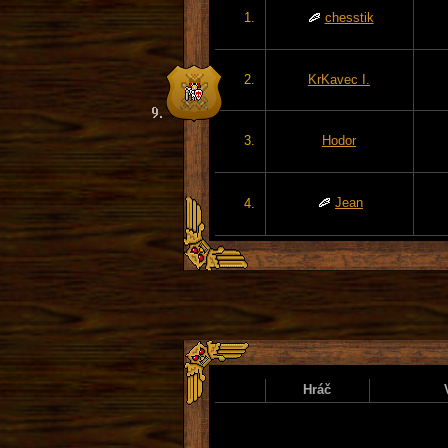
1.
chesstik
2.
KrKavec I.
3.
Hodor
Jean
4.
Hráč