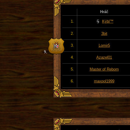
Hráč
1.
Kýbl™
2.
3bit
3.
Lomir5
4.
Azazel01
5.
Master of Reborn
6.
maxpol1999