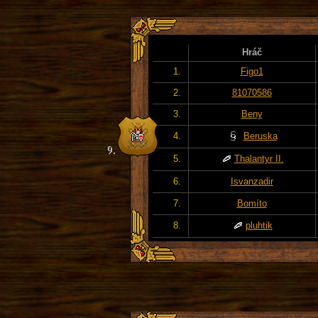
Hráč
1.
Figo1
2.
81070586
3.
Beny
4.
Beruska
5.
Thalantyr II.
6.
Isvanzadir
7.
Bomíto
8.
pluhtik