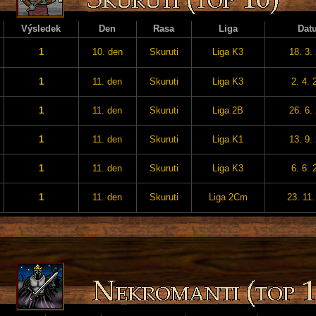
Výsledek
Den
Rasa
Liga
Dat
1
10. den
Skuruti
Liga K3
18. 3.
1
11. den
Skuruti
Liga K3
2. 4. 
1
11. den
Skuruti
Liga 2B
26. 6.
1
11. den
Skuruti
Liga K1
13. 9.
1
11. den
Skuruti
Liga K3
6. 6. 
1
11. den
Skuruti
Liga 2Cm
23. 11.