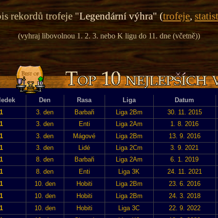
is rekordů trofeje "
Legendární výhra" (
trofeje
,
statis
(vyhraj libovolnou 1. 2. 3. nebo K ligu do 11. dne (včetně))
ledek
Den
Rasa
Liga
Datum
1
3. den
Barbaři
Liga 2Bm
30. 11. 2015
1
3. den
Enti
Liga 2Am
1. 8. 2016
1
3. den
Mágové
Liga 2Bm
13. 9. 2016
1
3. den
Lidé
Liga 2Cm
3. 9. 2021
1
8. den
Barbaři
Liga 2Am
6. 1. 2019
1
8. den
Enti
Liga 3K
24. 11. 2021
1
10. den
Hobiti
Liga 2Bm
23. 6. 2016
1
10. den
Hobiti
Liga 2Bm
24. 3. 2018
1
10. den
Hobiti
Liga 3C
22. 9. 2022