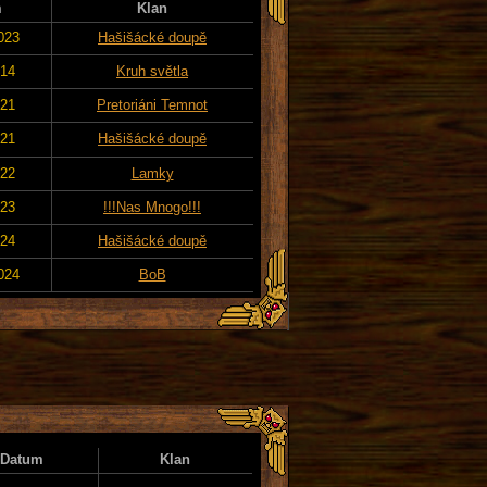
m
Klan
023
Hašišácké doupě
014
Kruh světla
021
Pretoriáni Temnot
021
Hašišácké doupě
022
Lamky
023
!!!Nas Mnogo!!!
024
Hašišácké doupě
024
BoB
Datum
Klan