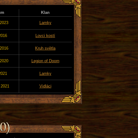
um
Klan
 2023
Lamky
2016
Lovci kostí
 2016
Kruh světla
 2020
Legion of Doom
2021
Lamky
 2021
Vidláci