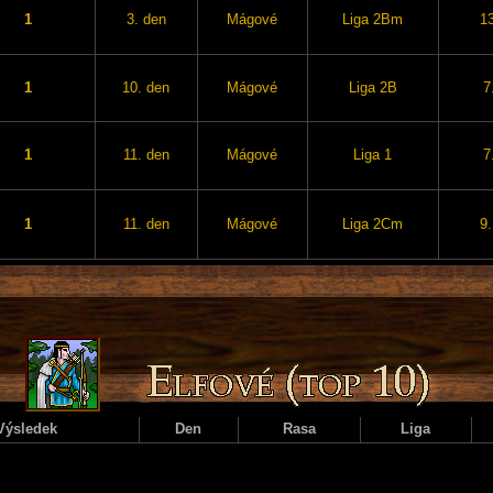
1
3. den
Mágové
Liga 2Bm
13
1
10. den
Mágové
Liga 2B
7
1
11. den
Mágové
Liga 1
7
1
11. den
Mágové
Liga 2Cm
9.
Výsledek
Den
Rasa
Liga