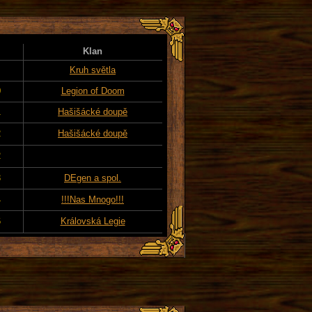
Klan
Kruh světla
0
Legion of Doom
1
Hašišácké doupě
2
Hašišácké doupě
2
3
DEgen a spol.
4
!!!Nas Mnogo!!!
6
Královská Legie