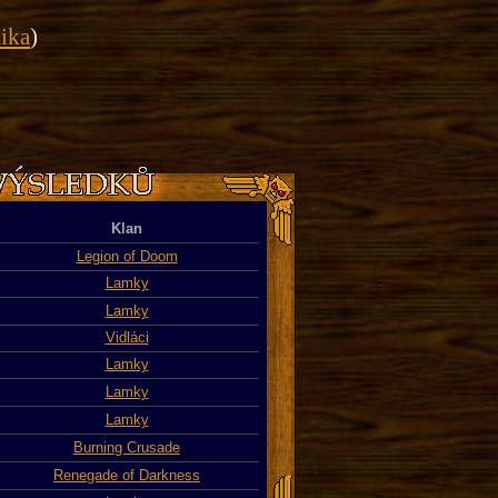
tika
)
Klan
Legion of Doom
Lamky
Lamky
Vidláci
Lamky
Lamky
Lamky
Burning Crusade
Renegade of Darkness