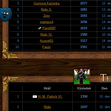
3.
Gumová Kačenka
2077
12. de
4.
Ridix II.
1891
13. de
5.
Zero
1691
13. de
6.
martass4
1656
14. de
7.
Pavel097
1615
14. de
8.
Ridix IV.
1580
10. de
9.
Azazel01
1517
14. de
10.
Faust
1501
11. de
Hráč
Výsledek
Den
1.
H. M. Patrick VI.
2390
15. den
2.
Ridix
2247
12. den