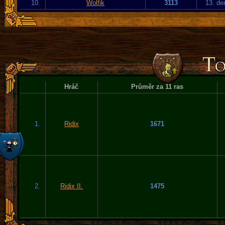
10.
Wolfik
3113
13. de
Hráč
Průměr za 11 ras
1.
Ridix
1671
2.
Ridix II.
1475