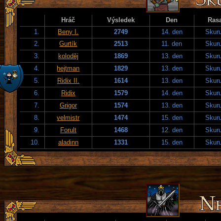
Hráč
Výsledek
Den
Ras
1.
Beny I.
2749
14. den
Skuru
2.
Gurtík
2513
11. den
Skuru
3.
koloděj
1869
13. den
Skuru
4.
hejtman
1829
13. den
Skuru
5.
Ridix II.
1614
13. den
Skuru
6.
Ridix
1579
14. den
Skuru
7.
Grigor
1574
13. den
Skuru
8.
velmistr
1474
15. den
Skuru
9.
Forult
1468
12. den
Skuru
10.
aladinn
1331
15. den
Skuru