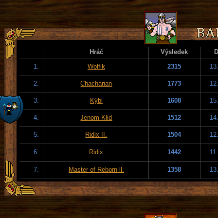
Hráč
Výsledek
1.
Wolfik
2315
13
2.
Chacharian
1773
12
3.
Kýbl
1608
15
4.
Jenom Klid
1512
14
5.
Ridix II.
1504
12
6.
Ridix
1442
11
7.
Master of Reborn ll.
1358
13