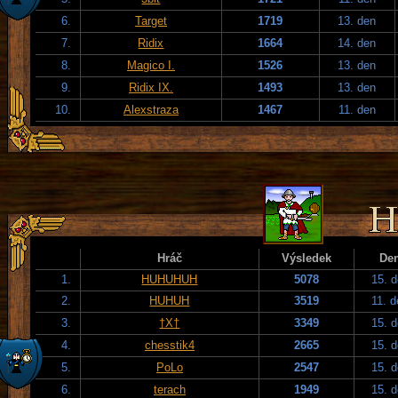
6.
Target
1719
13. den
7.
Ridix
1664
14. den
8.
Magico I.
1526
13. den
9.
Ridix IX.
1493
13. den
10.
Alexstraza
1467
11. den
Hráč
Výsledek
De
1.
HUHUHUH
5078
15. 
2.
HUHUH
3519
11. 
3.
†X†
3349
15. 
4.
chesstik4
2665
15. 
5.
PoLo
2547
15. 
6.
terach
1949
15. 