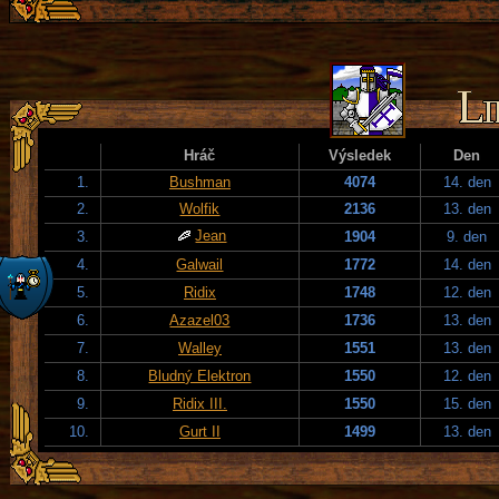
Hráč
Výsledek
Den
1.
Bushman
4074
14. den
2.
Wolfik
2136
13. den
Jean
3.
1904
9. den
4.
Galwail
1772
14. den
5.
Ridix
1748
12. den
6.
Azazel03
1736
13. den
7.
Walley
1551
13. den
8.
Bludný Elektron
1550
12. den
9.
Ridix III.
1550
15. den
10.
Gurt II
1499
13. den