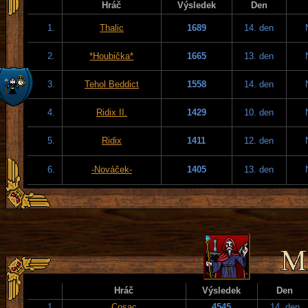
Hráč
Výsledek
Den
1.
Thalic
1689
14. den
2.
*Houbička*
1665
13. den
3.
Tehol Beddict
1558
14. den
4.
Ridix II.
1429
10. den
5.
Ridix
1411
12. den
6.
-Nováček-
1405
13. den
Hráč
Výsledek
Den
1.
Cosac
4545
14. den