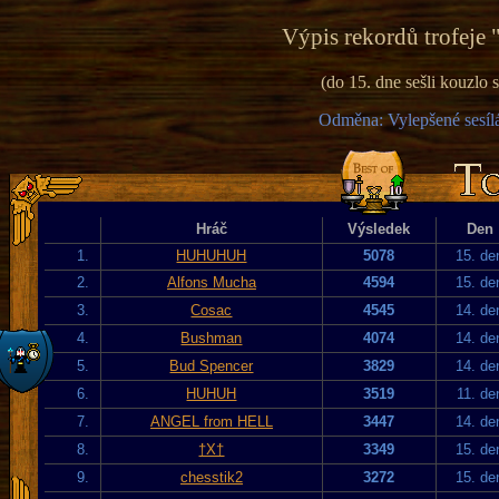
Výpis rekordů trofeje 
(do 15. dne sešli kouzlo
Odměna: Vylepšené sesílá
Hráč
Výsledek
Den
1.
HUHUHUH
5078
15. de
2.
Alfons Mucha
4594
15. de
3.
Cosac
4545
14. de
4.
Bushman
4074
14. de
5.
Bud Spencer
3829
14. de
6.
HUHUH
3519
11. de
7.
ANGEL from HELL
3447
14. de
8.
†X†
3349
15. de
9.
chesstik2
3272
15. de