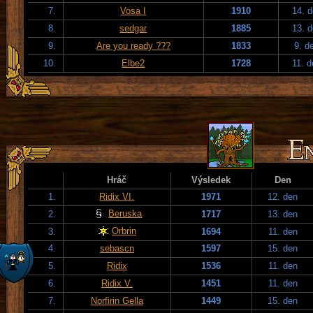
7.
Vosa I
1910
14. 
8.
sedgar
1885
13. 
9.
Are you ready ???
1833
9. d
10.
Elbe2
1728
11. 
Hráč
Výsledek
Den
1.
Ridix VI.
1971
12. den
Beruska
2.
1717
13. den
Orbrin
3.
1694
11. den
4.
sebascn
1597
15. den
5.
Ridix
1536
11. den
6.
Ridix V.
1451
11. den
7.
Norfirin Gella
1449
15. den