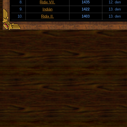
8.
Ridix VII.
1435
12. den
9.
Indián
1422
13. den
10.
Ridix II.
1403
13. den