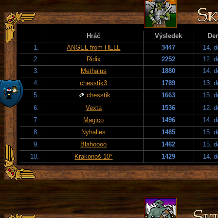
Hráč
Výsledek
De
1.
ANGEL from HELL
3447
14. 
2.
Ridix
2252
12. 
3.
Methalus
1880
14. 
4.
chesstik3
1789
13. 
5.
chesstik
1663
15. 
6.
Vexta
1536
12. 
7.
Magico
1496
14. 
8.
Nyhalies
1485
15. 
9.
Blahoooo
1462
15. 
10.
Krakonoš 10°
1429
14. 