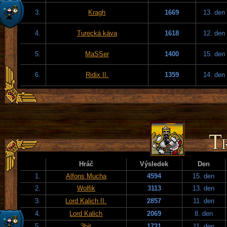
3.
Kragh
1669
13. den
4.
Turecká káva
1618
12. den
5.
MaSSer
1400
15. den
6.
Ridix II.
1359
14. den
Hráč
Výsledek
Den
1.
Alfons Mucha
4594
15. den
2.
Wolfik
3113
13. den
3.
Lord Kalich II.
2857
11. den
4.
Lord Kalich
2069
8. den
5.
3bit
1721
11. den