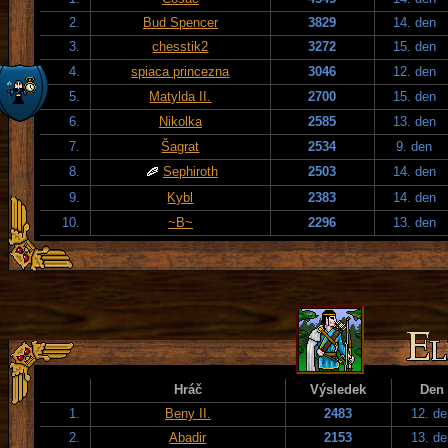
2.
Bud Spencer
3829
14. den
3.
chesstik2
3272
15. den
4.
spiaca princezna
3046
12. den
5.
Matylda II.
2700
15. den
6.
Nikolka
2585
13. den
7.
Šagrat
2534
9. den
8.
Sephiroth
2503
14. den
9.
Kybl
2383
14. den
10.
~B~
2296
13. den
Hráč
Výsledek
Den
1.
Beny II.
2483
12. de
2.
Abadir
2153
13. de