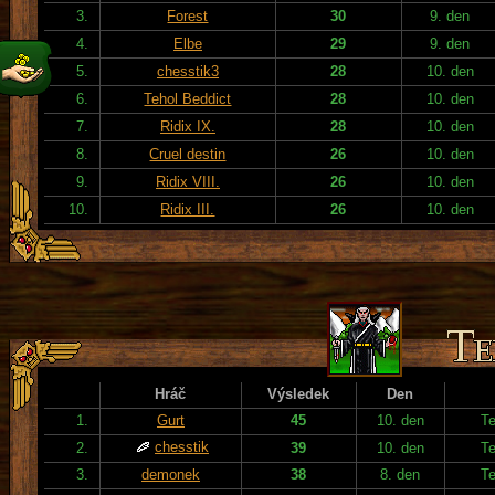
3.
Forest
30
9. den
4.
Elbe
29
9. den
5.
chesstik3
28
10. den
6.
Tehol Beddict
28
10. den
7.
Ridix IX.
28
10. den
8.
Cruel destin
26
10. den
9.
Ridix VIII.
26
10. den
10.
Ridix III.
26
10. den
Hráč
Výsledek
Den
1.
Gurt
45
10. den
T
chesstik
2.
39
10. den
T
3.
demonek
38
8. den
T