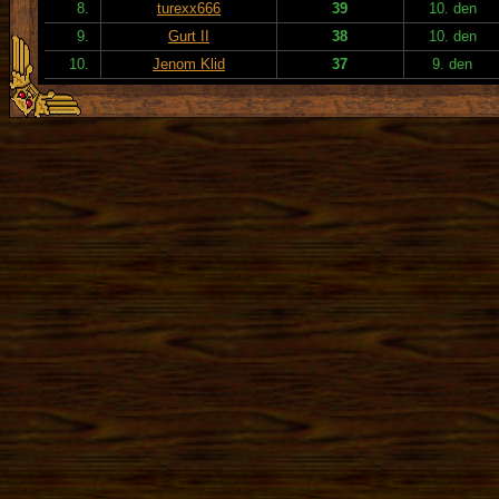
8.
turexx666
39
10. den
9.
Gurt II
38
10. den
10.
Jenom Klid
37
9. den