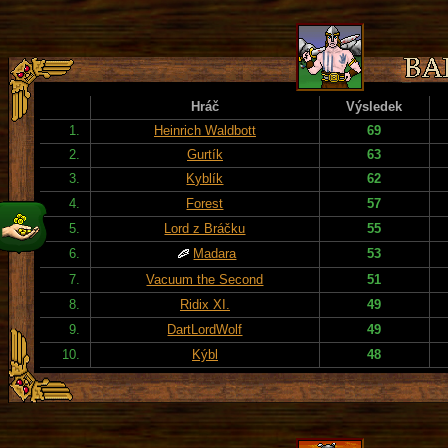
Hráč
Výsledek
1.
Heinrich Waldbott
69
2.
Gurtík
63
3.
Kyblík
62
4.
Forest
57
5.
Lord z Bráčku
55
6.
Madara
53
7.
Vacuum the Second
51
8.
Ridix XI.
49
9.
DartLordWolf
49
10.
Kýbl
48