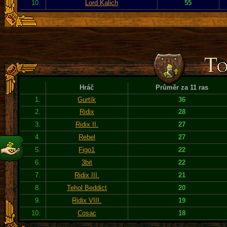
10.
Lord Kalich
55
Hráč
Průměr za 11 ras
1.
Gurtík
36
2.
Ridix
28
3.
Ridix II.
27
4.
Rebel
27
5.
Figo1
22
6.
3bit
22
7.
Ridix III.
21
8.
Tehol Beddict
20
9.
Ridix VIII.
19
10.
Cosac
18