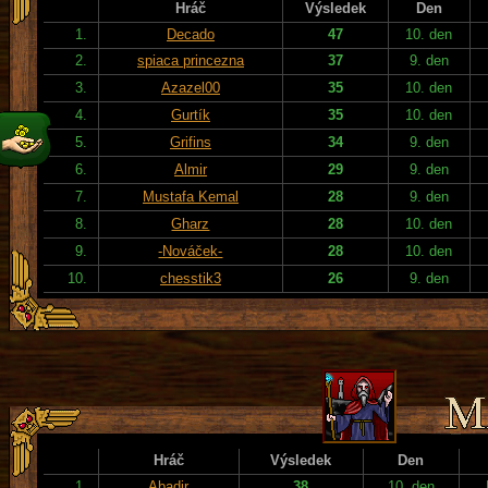
Hráč
Výsledek
Den
1.
Decado
47
10. den
2.
spiaca princezna
37
9. den
3.
Azazel00
35
10. den
4.
Gurtík
35
10. den
5.
Grifins
34
9. den
6.
Almir
29
9. den
7.
Mustafa Kemal
28
9. den
8.
Gharz
28
10. den
9.
-Nováček-
28
10. den
10.
chesstik3
26
9. den
Hráč
Výsledek
Den
1.
Abadir
38
10. den