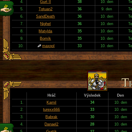
4.
Gurt II
38
10. den
T
5.
Tqtuan2
36
9. den
T
6.
SandDeath
36
10. den
T
7.
Nighel
36
10. den
T
8.
Matylda
35
10. den
T
9.
Bomík
35
10. den
T
10.
maxpol
33
10. den
T
Hráč
Výsledek
Den
1.
Kamil
34
10. den
2.
turexx666
33
10. den
3.
Babrak
30
10. den
4.
Danael2
28
10. den
5.
Gurtík
27
10. den