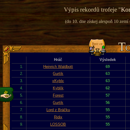
Výpis rekordů trofeje "
Kor
(do 10. dne získej alespoň 10 zemí
Hráč
Výsledek
1.
Heinrich Waldbott
69
2.
Gurtík
63
3.
xKyblx
63
4.
Kyblík
62
5.
Forest
57
6.
Gurtík
56
7.
Lord z Bráčku
55
8.
Ridix
55
9.
LOSSOB
55