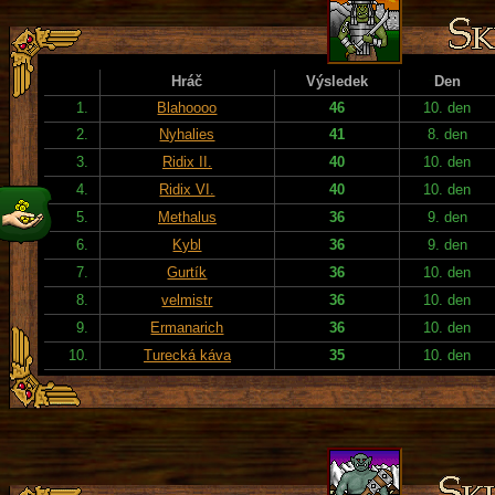
Hráč
Výsledek
Den
1.
Blahoooo
46
10. den
2.
Nyhalies
41
8. den
3.
Ridix II.
40
10. den
4.
Ridix VI.
40
10. den
5.
Methalus
36
9. den
6.
Kybl
36
9. den
7.
Gurtík
36
10. den
8.
velmistr
36
10. den
9.
Ermanarich
36
10. den
10.
Turecká káva
35
10. den