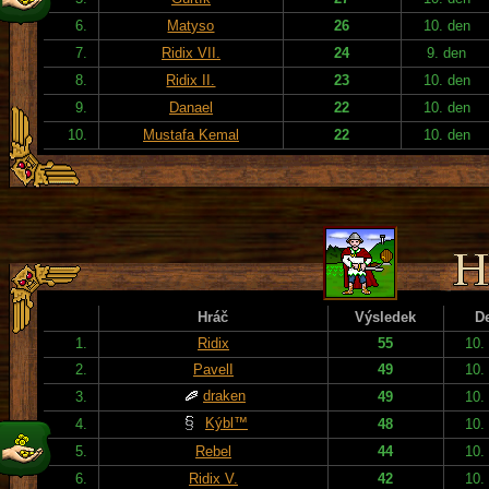
6.
Matyso
26
10. den
7.
Ridix VII.
24
9. den
8.
Ridix II.
23
10. den
9.
Danael
22
10. den
10.
Mustafa Kemal
22
10. den
Hráč
Výsledek
D
1.
Ridix
55
10.
2.
PavelI
49
10.
draken
3.
49
10.
Kýbl™
4.
48
10.
5.
Rebel
44
10.
6.
Ridix V.
42
10.