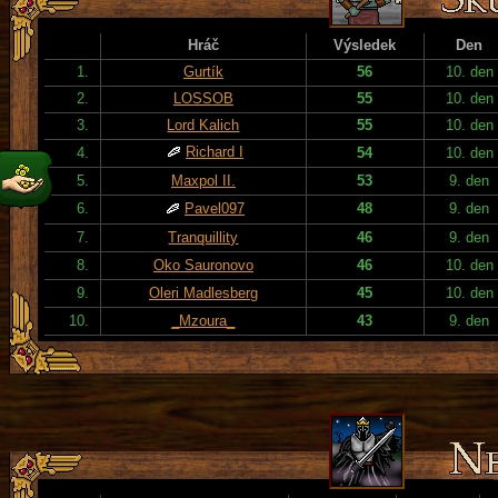
Hráč
Výsledek
Den
1.
Gurtík
56
10. den
2.
LOSSOB
55
10. den
3.
Lord Kalich
55
10. den
Richard I
4.
54
10. den
5.
Maxpol II.
53
9. den
6.
Pavel097
48
9. den
7.
Tranquillity
46
9. den
8.
Oko Sauronovo
46
10. den
9.
Oleri Madlesberg
45
10. den
10.
_Mzoura_
43
9. den