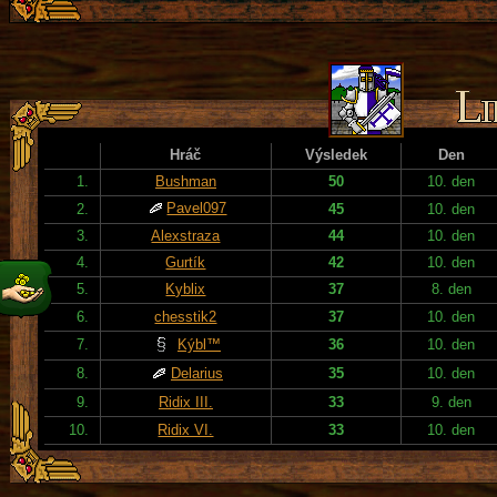
Hráč
Výsledek
Den
1.
Bushman
50
10. den
Pavel097
2.
45
10. den
3.
Alexstraza
44
10. den
4.
Gurtík
42
10. den
5.
Kyblix
37
8. den
6.
chesstik2
37
10. den
7.
Kýbl™
36
10. den
8.
Delarius
35
10. den
9.
Ridix III.
33
9. den
10.
Ridix VI.
33
10. den