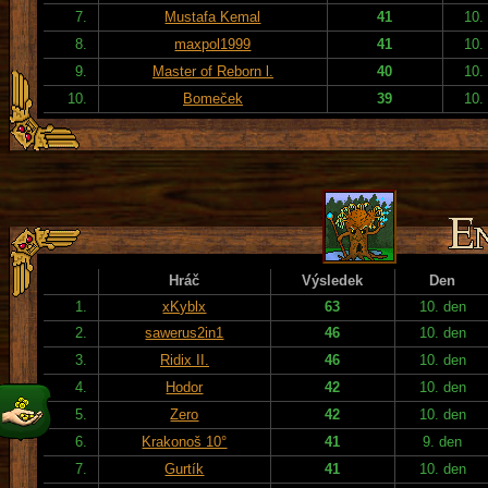
7.
Mustafa Kemal
41
10.
8.
maxpol1999
41
10.
9.
Master of Reborn l.
40
10.
10.
Bomeček
39
10.
Hráč
Výsledek
Den
1.
xKyblx
63
10. den
2.
sawerus2in1
46
10. den
3.
Ridix II.
46
10. den
4.
Hodor
42
10. den
5.
Zero
42
10. den
6.
Krakonoš 10°
41
9. den
7.
Gurtík
41
10. den