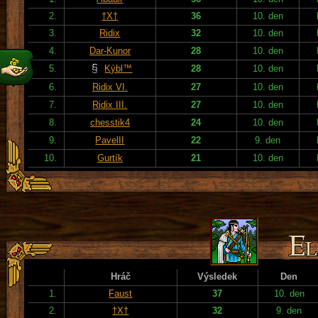
2.
†X†
36
10. den
3.
Ridix
32
10. den
4.
Dar-Kunor
28
10. den
5.
Kýbl™
28
10. den
6.
Ridix VI.
27
10. den
7.
Ridix III.
27
10. den
8.
chesstik4
24
10. den
9.
PavelII
22
9. den
10.
Gurtík
21
10. den
Hráč
Výsledek
Den
1.
Faust
37
10. den
2.
†X†
32
9. den