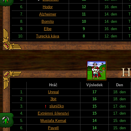
6.
Hodor
12
16. den
T
7.
Alzheimer
11
14. den
T
8.
Bomíto
10
14. den
T
9.
Elbe
9
16. den
T
10.
Turecká káva
8
12. den
T
Hráč
Výsledek
Den
1.
Unreal
17
18. den
2.
3bit
16
18. den
sluníčko
3.
15
17. den
4.
Extrémní šílenství
15
17. den
5.
Mustafa Kemal
14
15. den
6.
PavelI
14
15. den