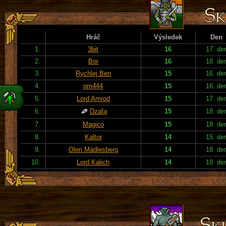
Hráč
Výsledek
Den
1.
3bit
16
17. de
2.
Bor
16
18. de
3.
Rychlej Ben
15
16. de
4.
pm444
15
16. de
5.
Lord Amrod
15
17. de
6.
Dzafa
15
18. de
7.
Magico
15
18. de
8.
Kaltor
14
15. de
9.
Oleri Mádlesberg
14
18. de
10.
Lord Kalich
14
18. de