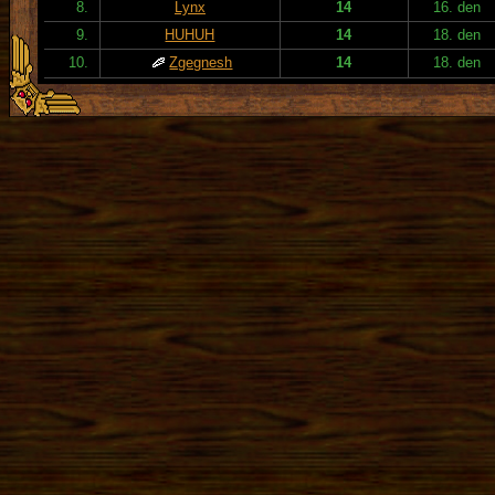
8.
Lynx
14
16. den
9.
HUHUH
14
18. den
10.
Zgegnesh
14
18. den