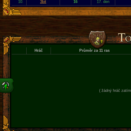
10.
3bit
16
17. den
Hráč
Průměr za 11 ras
( žádný hráč zatím