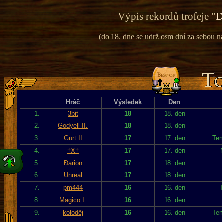
Výpis rekordů trofeje "
D
(do 18. dne se udrž osm dní za sebou na 
Hráč
Výsledek
Den
1.
3bit
18
18. den
2.
Godyell II.
18
18. den
3.
Gurt II
17
17. den
Tem
4.
†X†
17
17. den
5.
Đarion
17
18. den
6.
Unreal
17
18. den
7.
pm444
16
16. den
T
8.
Magico I.
16
16. den
9.
koloděj
16
16. den
Tem