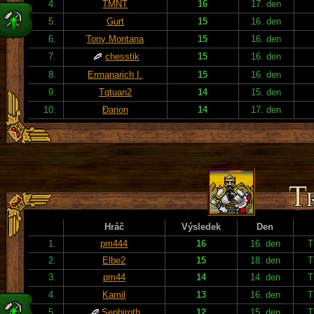
4.
TMNT
16
17. den
5.
Gurt
15
16. den
6.
Tony Montana
15
16. den
7.
chesstik
15
16. den
8.
Ermanarich I.
15
16. den
9.
Tqtuan2
14
15. den
10.
Đarion
14
17. den
Hráč
Výsledek
Den
1.
pm444
16
16. den
T
2.
Elbe2
15
18. den
T
3.
pm44
14
14. den
T
4.
Kamil
13
16. den
T
5.
Sephiroth
12
15. den
T