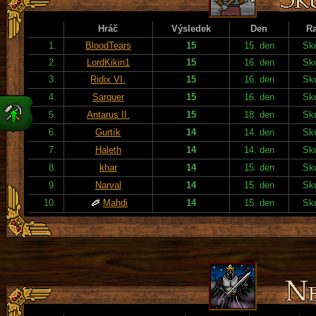
Hráč
Výsledek
Den
R
1.
BloodTears
15
15. den
Sku
2.
LordKikin1
15
16. den
Sku
3.
Ridix VI.
15
16. den
Sku
4.
Sarquer
15
16. den
Sku
5.
Antarus II.
15
18. den
Sku
6.
Gurtík
14
14. den
Sku
7.
Haleth
14
14. den
Sku
8.
khar
14
15. den
Sku
9.
Narval
14
15. den
Sku
10.
Mahdi
14
15. den
Sku