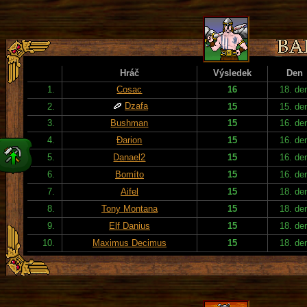
Hráč
Výsledek
Den
1.
Cosac
16
18. de
Dzafa
2.
15
15. de
3.
Bushman
15
16. de
4.
Đarion
15
16. de
5.
Danael2
15
16. de
6.
Bomíto
15
16. de
7.
Aifel
15
18. de
8.
Tony Montana
15
18. de
9.
Elf Danius
15
18. de
10.
Maximus Decimus
15
18. de