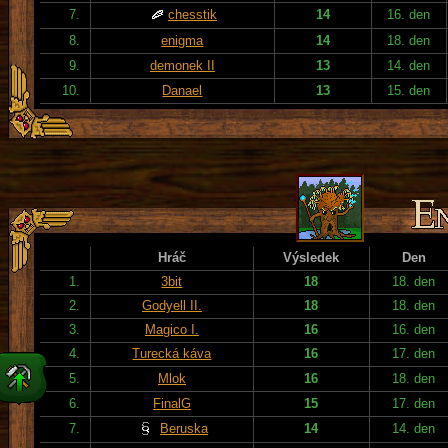
7.
chesstik
14
16. den
8.
enigma
14
18. den
9.
demonek II
13
14. den
10.
Danael
13
15. den
Hráč
Výsledek
Den
1.
3bit
18
18. den
2.
Godyell II.
18
18. den
3.
Magico I.
16
16. den
4.
Turecká káva
16
17. den
5.
Mlok
16
18. den
6.
FinalG
15
17. den
7.
Beruska
14
14. den