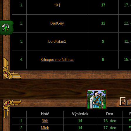
1.
†X†
17
17.
2.
BadGuy
12
12.
3.
LordKikin1
9
11.
4.
Kilinque me Nithras
8
15.
Hráč
Výsledek
Den
1.
3bit
14
16. den
E
2.
Mlok
14
17. den
E