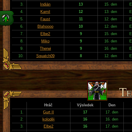
3.
Indián
13
15. den
E
4.
Kamil
12
13. den
E
5.
Faust
11
12. den
E
6.
Blahoooo
10
12. den
E
7.
Elbe2
9
15. den
E
8.
Miko
9
16. den
E
9.
Therwi
9
16. den
E
10.
Squatch09
8
12. den
E
Hráč
Výsledek
Den
1.
Gurt II
17
17. den
2.
koloděj
16
16. den
3.
Elbe2
16
17. den