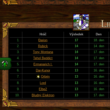
Hráč
Výsledek
Den
1.
Đarion
17
18. den
2.
Rubick
14
14. den
3.
Tony Montana
14
17. den
4.
Tehol Beddict
14
17. den
5.
Ermanarich I.
14
17. den
6.
Dar-Kunor
13
16. den
7.
Orbrin
13
16. den
8.
Lord
13
16. den
9.
Elbe2
13
16. den
10.
Bludný Elektron
13
17. den