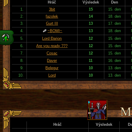
Hráč
Výsledek
Den
1.
3bit
15
15. den
2.
fazolek
14
18. den
3.
Gurt III
13
17. den
4.
~BOMI~
13
18. den
5.
Lord Đarion
12
15. den
6.
Are you ready ???
12
15. den
7.
Cosac
12
15. den
8.
Daver
11
16. den
9.
Belegur
10
13. den
10.
Lord
10
13. den
Hráč
Výsledek
D