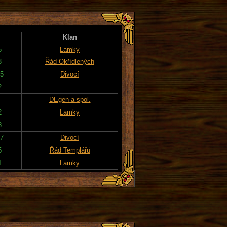
Klan
5
Lamky
3
Řád Okřídlených
15
Divocí
2
DEgen a spol.
2
Lamky
8
17
Divocí
5
Řád Templářů
1
Lamky