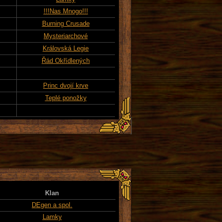
!!!Nas Mnogo!!!
Burning Crusade
Mysteriarchové
Královská Legie
Řád Okřídlených
Princ dvojí krve
Teplé ponožky
Klan
DEgen a spol.
Lamky