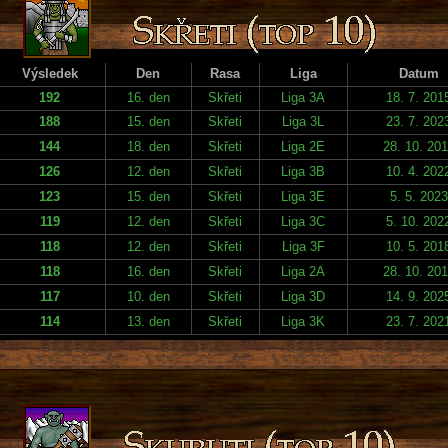
Výsledek
Den
Rasa
Liga
Datum
192
16. den
Skřeti
Liga 3A
18. 7. 201
188
15. den
Skřeti
Liga 3L
23. 7. 202
144
18. den
Skřeti
Liga 2E
28. 10. 20
126
12. den
Skřeti
Liga 3B
10. 4. 202
123
15. den
Skřeti
Liga 3E
5. 5. 2023
119
12. den
Skřeti
Liga 3C
5. 10. 202
118
12. den
Skřeti
Liga 3F
10. 5. 201
118
16. den
Skřeti
Liga 2A
28. 10. 20
117
10. den
Skřeti
Liga 3D
14. 9. 202
114
13. den
Skřeti
Liga 3K
23. 7. 202