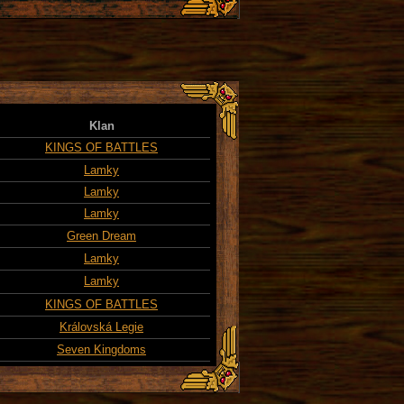
Klan
KINGS OF BATTLES
Lamky
Lamky
Lamky
Green Dream
Lamky
Lamky
KINGS OF BATTLES
Královská Legie
Seven Kingdoms