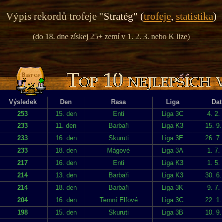
Výpis rekordů trofeje "
Stratég" (
trofeje
,
statistika
)
(do 18. dne získej 25+ zemí v 1. 2. 3. nebo K lize)
Výsledek
Den
Rasa
Liga
Da
253
15. den
Enti
Liga 3C
4. 2.
233
11. den
Barbaři
Liga K3
15. 9
233
16. den
Skuruti
Liga 3E
26. 7
233
18. den
Mágové
Liga 3A
1. 7.
217
16. den
Enti
Liga K3
1. 5.
214
13. den
Barbaři
Liga K3
30. 6
214
18. den
Barbaři
Liga 3K
9. 7.
204
16. den
Temní Elfové
Liga 3C
22. 1
198
15. den
Skuruti
Liga 3B
10. 9