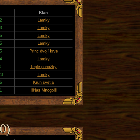
Klan
2
Lamky
3
Lamky
5
Lamky
5
Lamky
5
Princ dvojí krve
4
Lamky
3
Teplé ponožky
23
Lamky
6
Kruh světla
1
!!!Nas Mnogo!!!