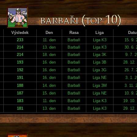
Výsledek
Den
Rasa
Liga
Dat
233
11. den
Barbaři
Liga K3
15. 9. 
214
13. den
Barbaři
Liga K3
30. 6. 
214
18. den
Barbaři
Liga 3K
9. 7. 
193
16. den
Barbaři
Liga 3B
28. 12.
192
16. den
Barbaři
Liga 3G
26. 7. 
191
16. den
Barbaři
Liga NE
3. 1. 
188
14. den
Barbaři
Liga 3M
3. 11. 
187
15. den
Barbaři
Liga NE
10. 9. 
183
11. den
Barbaři
Liga K3
19. 10.
181
13. den
Barbaři
Liga K3
29. 12.