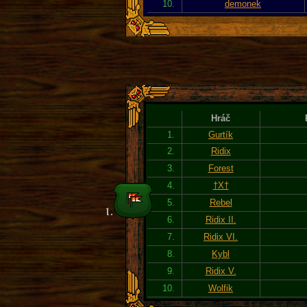
10.
demonek
Hráč
1.
Gurtík
2.
Ridix
3.
Forest
4.
†X†
5.
Rebel
6.
Ridix II.
7.
Ridix VI.
8.
Kybl
9.
Ridix V.
10.
Wolfik