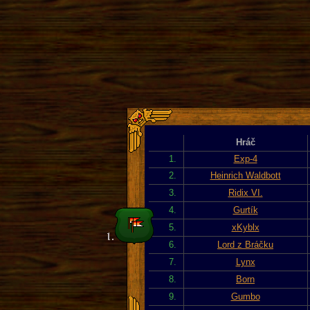
Hráč
1.
Exp-4
2.
Heinrich Waldbott
3.
Ridix VI.
4.
Gurtík
5.
xKyblx
6.
Lord z Bráčku
7.
Lynx
8.
Born
9.
Gumbo