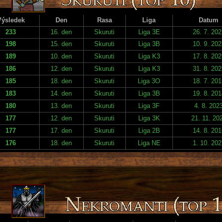
Výsledek
Den
Rasa
Liga
Datum
233
16. den
Skuruti
Liga 3E
26. 7. 202
198
15. den
Skuruti
Liga 3B
10. 9. 202
189
10. den
Skuruti
Liga K3
17. 8. 202
186
12. den
Skuruti
Liga K3
31. 8. 202
185
18. den
Skuruti
Liga 3O
18. 7. 201
183
14. den
Skuruti
Liga 3B
19. 8. 201
180
13. den
Skuruti
Liga 3F
4. 8. 202
177
12. den
Skuruti
Liga 3K
21. 11. 20
177
17. den
Skuruti
Liga 2B
14. 8. 201
176
18. den
Skuruti
Liga NE
1. 10. 202