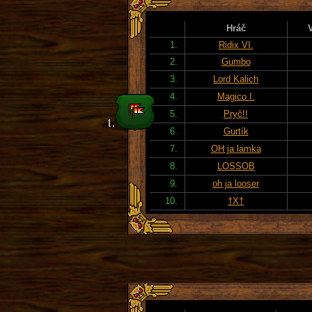
Hráč
1.
Ridix VI.
2.
Gumbo
3.
Lord Kalich
4.
Magico I.
5.
Pryč!!
6.
Gurtík
7.
OH ja lamka
8.
LOSSOB
9.
oh ja looser
10.
†X†