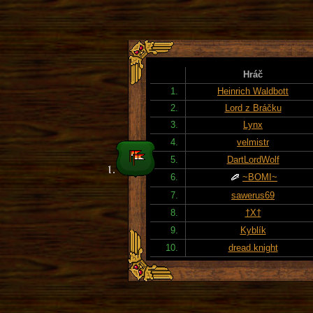
Hráč
1.
Heinrich Waldbott
2.
Lord z Bráčku
3.
Lynx
4.
velmistr
5.
DartLordWolf
6.
~BOMI~
7.
sawerus69
8.
†X†
9.
Kyblík
10.
dread.knight