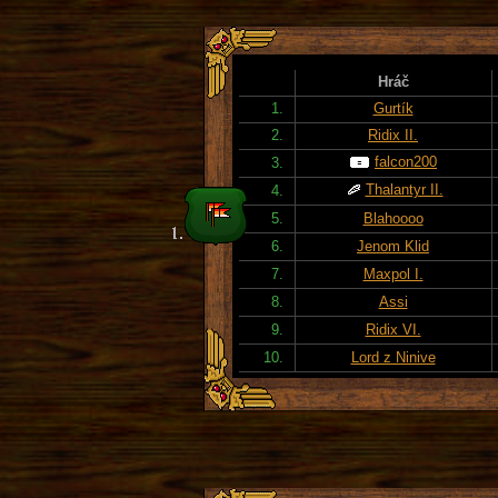
Hráč
1.
Gurtík
2.
Ridix II.
falcon200
3.
Thalantyr II.
4.
5.
Blahoooo
6.
Jenom Klid
7.
Maxpol I.
8.
Assi
9.
Ridix VI.
10.
Lord z Ninive