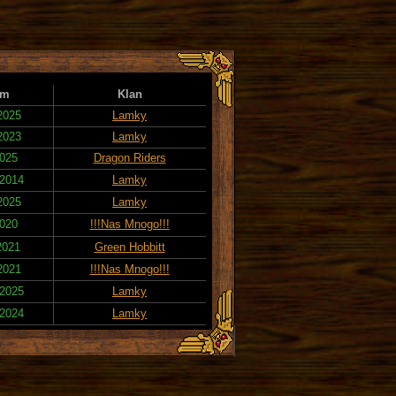
um
Klan
2025
Lamky
2023
Lamky
2025
Dragon Riders
 2014
Lamky
2025
Lamky
2020
!!!Nas Mnogo!!!
2021
Green Hobbitt
2021
!!!Nas Mnogo!!!
 2025
Lamky
 2024
Lamky