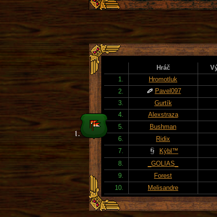
Hráč
Vý
1.
Hromotluk
Pavel097
2.
3.
Gurtík
4.
Alexstraza
5.
Bushman
6.
Ridix
7.
Kýbl™
8.
_GOLIAS_
9.
Forest
10.
Melisandre