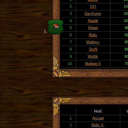
2.
†X†
15
3.
Dar-Kunor
10
4.
Abadir
10
5.
Rebel
9
6.
Ridix
9
7.
Walleyy
8
8.
StvN
8
9.
Wolfik
8
10.
Majkee II
7
Hráč
1.
Arizael
2.
Ridix V.