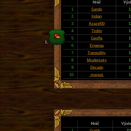
Hráč
Výs
1.
Sando
1
2.
Indian
1
3.
Azazel00
1
4.
Trolito
1
5.
Geoffa
1
6.
Engerau
1
7.
Tranquillity
1
8.
Mruderssky
1
9.
Decado
1
10.
.maxpol.
1
Hráč
Výsl
1.
Gurtík
23