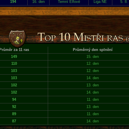
194
16. den
Temní Elfové
Liga NE
5. 8.
Průměr za 11 ras
Průměrný den splnění
149
15. den
110
12. den
103
12. den
103
14. den
102
13. den
102
14. den
94
11. den
92
13. den
89
11. den
87
14. den