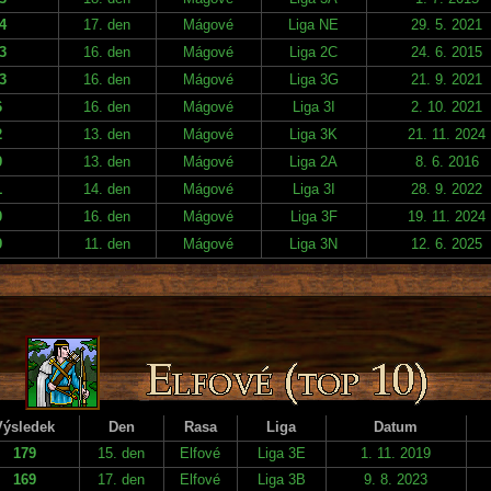
4
17. den
Mágové
Liga NE
29. 5. 2021
3
16. den
Mágové
Liga 2C
24. 6. 2015
3
16. den
Mágové
Liga 3G
21. 9. 2021
6
16. den
Mágové
Liga 3I
2. 10. 2021
2
13. den
Mágové
Liga 3K
21. 11. 2024
9
13. den
Mágové
Liga 2A
8. 6. 2016
1
14. den
Mágové
Liga 3I
28. 9. 2022
0
16. den
Mágové
Liga 3F
19. 11. 2024
9
11. den
Mágové
Liga 3N
12. 6. 2025
Výsledek
Den
Rasa
Liga
Datum
179
15. den
Elfové
Liga 3E
1. 11. 2019
169
17. den
Elfové
Liga 3B
9. 8. 2023