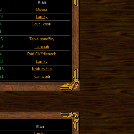
Klan
0
Divocí
23
Lamky
4
Lovci kostí
1
25
Teplé ponožky
19
Ilumináti
4
Řád Okřídlených
23
Lamky
13
Kruh světla
21
Kamarádi
Klan
Lamky