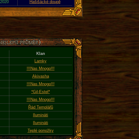
 2020
Hašišácké doupě
Klan
Lamky
!!!Nas Mnogo!!!
Akivasha
!!!Nas Mnogo!!!
*Gil-Estel*
!!!Nas Mnogo!!!
Řád Templářů
Ilumináti
Ilumináti
Teplé ponožky