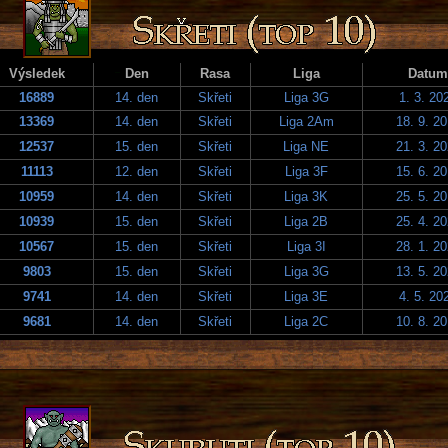
Výsledek
Den
Rasa
Liga
Datum
16889
14. den
Skřeti
Liga 3G
1. 3. 20
13369
14. den
Skřeti
Liga 2Am
18. 9. 2
12537
15. den
Skřeti
Liga NE
21. 3. 2
11113
12. den
Skřeti
Liga 3F
15. 6. 2
10959
14. den
Skřeti
Liga 3K
25. 5. 2
10939
15. den
Skřeti
Liga 2B
25. 4. 2
10567
15. den
Skřeti
Liga 3I
28. 1. 2
9803
15. den
Skřeti
Liga 3G
13. 5. 2
9741
14. den
Skřeti
Liga 3E
4. 5. 20
9681
14. den
Skřeti
Liga 2C
10. 8. 2