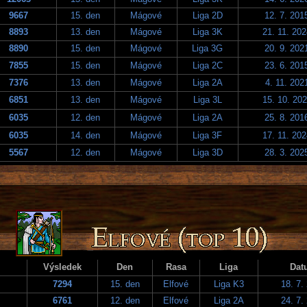
9667
15. den
Mágové
Liga 2D
12. 7. 201
8893
13. den
Mágové
Liga 3K
21. 11. 20
8890
15. den
Mágové
Liga 3G
20. 9. 202
7855
15. den
Mágové
Liga 2C
23. 6. 201
7376
13. den
Mágové
Liga 2A
4. 11. 202
6851
13. den
Mágové
Liga 3L
15. 10. 20
6035
12. den
Mágové
Liga 2A
25. 8. 201
6035
14. den
Mágové
Liga 3F
17. 11. 20
5567
12. den
Mágové
Liga 3D
28. 3. 202
Výsledek
Den
Rasa
Liga
Dat
7294
15. den
Elfové
Liga K3
18. 7.
6761
12. den
Elfové
Liga 2A
24. 7.