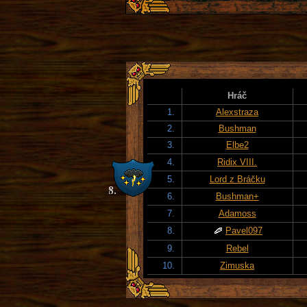
Hráč
1.
Alexstraza
2.
Bushman
3.
Elbe2
4.
Ridix VIII.
5.
Lord z Bráčku
6.
Bushman+
7.
Adamoss
8.
Pavel097
9.
Rebel
10.
Zimuska