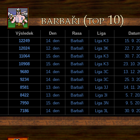
Výsledek
Den
Rasa
Liga
Datu
12249
14. den
Barbaři
Liga K3
15. 9. 2
12024
12. den
Barbaři
Liga 3K
22. 7. 2
11064
15. den
Barbaři
Liga K3
30. 7. 2
10908
15. den
Barbaři
Liga K3
23. 10. 
9680
14. den
Barbaři
Liga 3C
13. 12. 
9234
14. den
Barbaři
Liga 3C
25. 3. 2
8581
13. den
Barbaři
Liga 3J
14. 11. 
8422
13. den
Barbaři
Liga 3I
5. 7. 2
7950
15. den
Barbaři
Liga 3N
9. 5. 2
7186
14. den
Barbaři
Liga 3L
30. 9. 2