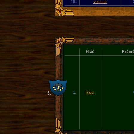
10.
velmistr
Hráč
Průměr
1.
Ridix