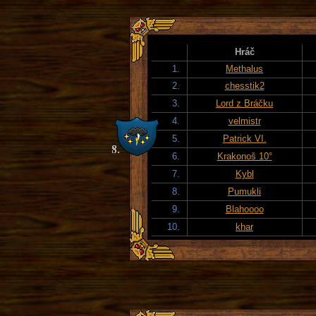
Hráč
1.
Methalus
2.
chesstik2
3.
Lord z Bráčku
4.
velmistr
5.
Patrick VI.
6.
Krakonoš 10°
7.
Kybl
8.
Pumukli
9.
Blahoooo
10.
khar