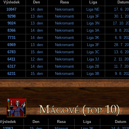
Výsledek
Den
Rasa
Liga
Datum
10847
14. den
Nekromanti
Liga NE
17. 6. 2
9298
13. den
Nekromanti
Liga 3F
30. 1. 2
9024
13. den
Nekromanti
Liga 3N
17. 10. 2
8366
14. den
Nekromanti
Liga 3A
8. 8. 20
7731
14. den
Nekromanti
Liga 3K
6. 9. 20
6969
13. den
Nekromanti
Liga 3F
28. 7. 2
6783
15. den
Nekromanti
Liga 3C
13. 6. 2
6411
12. den
Nekromanti
Liga 3J
2. 11. 2
6317
14. den
Nekromanti
Liga 2B
11. 7. 2
6231
15. den
Nekromanti
Liga 3B
9. 8. 20
Výsledek
Den
Rasa
Liga
Datum
12063
15. den
Mágové
Liga 3K
14. 6. 202