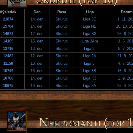
Výsledek
Den
Rasa
Liga
Datum
21874
14. den
Skuruti
Liga 3E
1. 11. 20
15784
14. den
Skuruti
Liga NE
20. 10. 2
14672
12. den
Skuruti
Liga K3
26. 6. 20
14169
15. den
Skuruti
Liga 2Am
1. 6. 20
12716
13. den
Skuruti
Liga 3I
5. 7. 20
12482
12. den
Skuruti
Liga 2A
21. 8. 20
11158
13. den
Skuruti
Liga 3I
4. 7. 20
10749
13. den
Skuruti
Liga 3B
16. 6. 20
10700
14. den
Skuruti
Liga K3
2. 9. 20
10675
13. den
Skuruti
Liga 3A
25. 4. 20