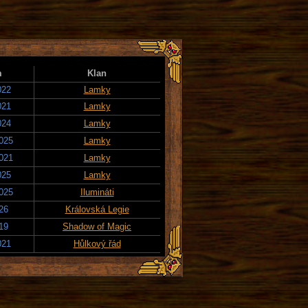
m
Klan
022
Lamky
021
Lamky
024
Lamky
2025
Lamky
2021
Lamky
025
Lamky
2025
Ilumináti
026
Královská Legie
019
Shadow of Magic
021
Hůlkový řád