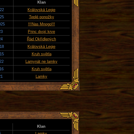
Klan
022
Královská Legie
025
Teplé ponožky
025
!!!Nas Mnogo!!!
23
Princ dvojí krve
24
Řád Okřídlených
018
Královská Legie
015
Kruh světla
022
Lamynát ne lamky
016
Kruh světla
21
Lamky
Klan
6
Lamky