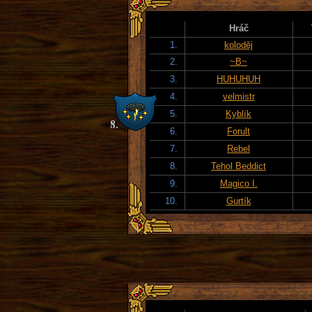
Hráč
1.
koloděj
2.
~B~
3.
HUHUHUH
4.
velmistr
5.
Kyblík
6.
Forult
7.
Rebel
8.
Tehol Beddict
9.
Magico I.
10.
Gurtík