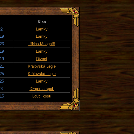
Klan
22
Lamky
019
Lamky
023
!!!Nas Mnogo!!!
019
Lamky
019
Divocí
021
Královská Legie
025
Královská Legie
025
Lamky
23
DEgen a spol.
015
Lovci kostí