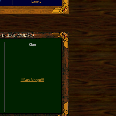
7
Lamky
Klan
!!!Nas Mnogo!!!