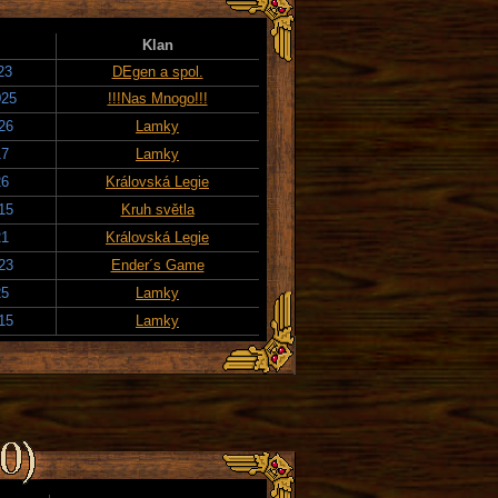
Klan
23
DEgen a spol.
025
!!!Nas Mnogo!!!
26
Lamky
17
Lamky
26
Královská Legie
15
Kruh světla
21
Královská Legie
23
Ender´s Game
25
Lamky
15
Lamky