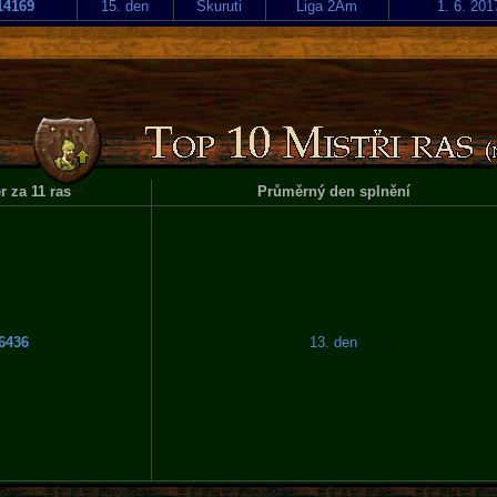
14169
15. den
Skuruti
Liga 2Am
1. 6. 201
 za 11 ras
Průměrný den splnění
6436
13. den