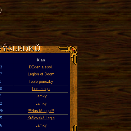
)
Klan
23
DEgen a spol.
17
Legion of Doom
0
Teplé ponožky
20
Lemmings
2
Lamky
22
Lamky
25
!!!Nas Mnogo!!!
25
Královská Legie
26
Lamky