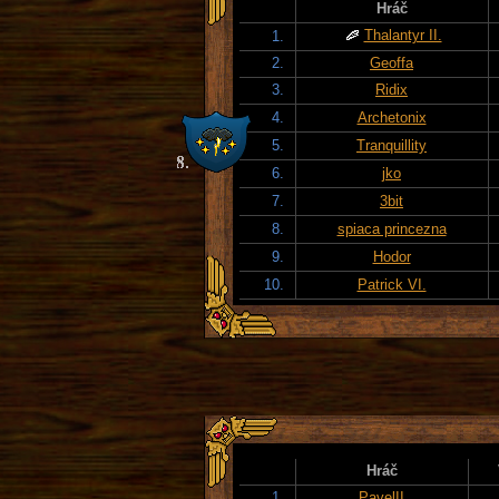
Hráč
Thalantyr II.
1.
2.
Geoffa
3.
Ridix
4.
Archetonix
5.
Tranquillity
6.
jko
7.
3bit
8.
spiaca princezna
9.
Hodor
10.
Patrick VI.
Hráč
1.
PavelII