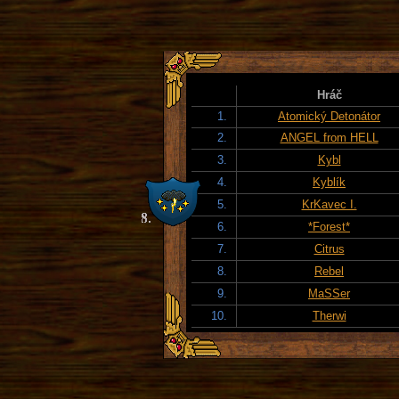
Hráč
1.
Atomický Detonátor
2.
ANGEL from HELL
3.
Kybl
4.
Kyblík
5.
KrKavec I.
6.
*Forest*
7.
Citrus
8.
Rebel
9.
MaSSer
10.
Therwi