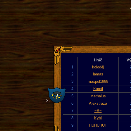
Hráč
Vý
1.
koloděj
2.
lamas
3.
maxpol1999
4.
Kamil
5.
Methalus
6.
Alexstraza
7.
~B~
8.
Kybl
9.
HUHUHUH