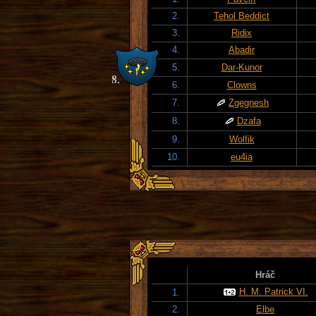
2.
Tehol Beddict
3.
Ridix
4.
Abadir
5.
Dar-Kunor
6.
Clowns
7.
Zgegnesh
8.
Dzafa
9.
Wolfik
10.
eu4ia
Hráč
H. M. Patrick VI.
1.
2.
Elbe