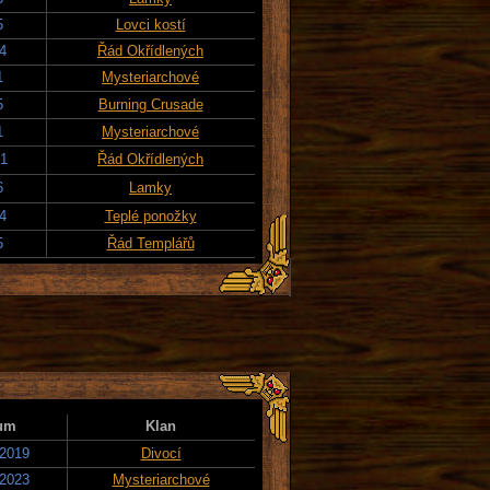
5
Lovci kostí
24
Řád Okřídlených
1
Mysteriarchové
5
Burning Crusade
1
Mysteriarchové
21
Řád Okřídlených
6
Lamky
24
Teplé ponožky
5
Řád Templářů
um
Klan
 2019
Divocí
 2023
Mysteriarchové