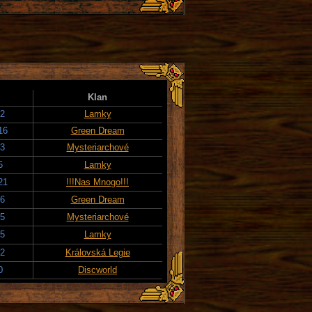
Klan
22
Lamky
16
Green Dream
23
Mysteriarchové
5
Lamky
21
!!!Nas Mnogo!!!
16
Green Dream
25
Mysteriarchové
25
Lamky
22
Královská Legie
0
Discworld