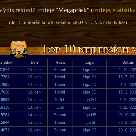
Výpis rekordů trofeje "
Megaprásk" (
trofeje
,
statistika
(do 15. dne sešli kouzlo se silou 5000+ v 1. 2. 3. nebo K lize)
sledek
Den
Rasa
Liga
Datum
21874
14. den
Skuruti
Liga 3E
1. 11. 20
17764
13. den
Hobiti
Liga K1
16. 7. 20
17685
14. den
Hobiti
Liga 3D
8. 1. 202
17626
12. den
Hobiti
Liga 3C
17. 2. 20
16889
14. den
Skřeti
Liga 3G
1. 3. 202
16336
13. den
Lidé
Liga K3
4. 11. 20
15784
14. den
Skuruti
Liga NE
20. 10. 20
15044
15. den
Hobiti
Liga 3I
28. 2. 20
14672
12. den
Skuruti
Liga K3
26. 6. 20