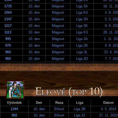
1735
10. den
Mágové
Liga 3A
16. 11. 2
1564
10. den
Mágové
Liga K3
4. 8. 20
1347
10. den
Mágové
Liga 3N
5. 5. 20
1217
10. den
Mágové
Liga 3K
9. 6. 20
1113
10. den
Mágové
Liga K3
28. 11. 2
995
10. den
Mágové
Liga 2A
1. 11. 20
979
10. den
Mágové
Liga 2B
4. 8. 20
960
10. den
Mágové
Liga 3L
23. 6. 20
960
10. den
Mágové
Liga 2D
7. 7. 20
Výsledek
Den
Rasa
Liga
Datum
1344
10. den
Elfové
Liga 2B
4. 5. 2014
902
10. den
Elfové
Liga 3J
27. 11. 2022