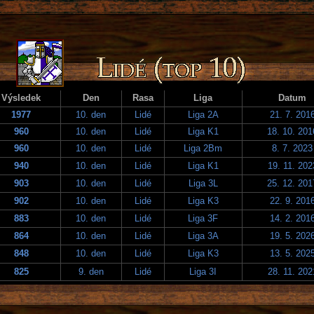
Výsledek
Den
Rasa
Liga
Datum
1977
10. den
Lidé
Liga 2A
21. 7. 201
960
10. den
Lidé
Liga K1
18. 10. 201
960
10. den
Lidé
Liga 2Bm
8. 7. 2023
940
10. den
Lidé
Liga K1
19. 11. 202
903
10. den
Lidé
Liga 3L
25. 12. 201
902
10. den
Lidé
Liga K3
22. 9. 201
883
10. den
Lidé
Liga 3F
14. 2. 201
864
10. den
Lidé
Liga 3A
19. 5. 202
848
10. den
Lidé
Liga K3
13. 5. 202
825
9. den
Lidé
Liga 3I
28. 11. 202