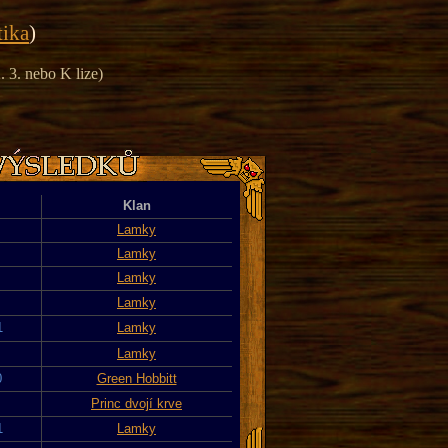
tika
)
 3. nebo K lize)
Klan
Lamky
Lamky
Lamky
Lamky
1
Lamky
Lamky
0
Green Hobbitt
Princ dvojí krve
1
Lamky