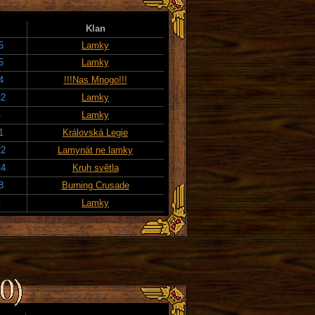
Klan
5
Lamky
5
Lamky
4
!!!Nas Mnogo!!!
22
Lamky
4
Lamky
1
Královská Legie
22
Lamynát ne lamky
14
Kruh světla
8
Burning Crusade
1
Lamky