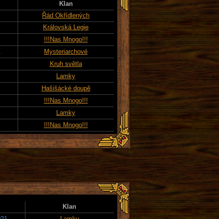
Klan
Řád Okřídlených
Královská Legie
!!!Nas Mnogo!!!
1
Mysteriarchové
Kruh světla
Lamky
Hašišácké doupě
!!!Nas Mnogo!!!
Lamky
!!!Nas Mnogo!!!
Klan
021
Lamky