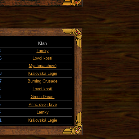
Klan
6
Lamky
6
Lovci kostí
Mysteriarchové
3
Královská Legie
7
Burning Crusade
6
Lovci kostí
6
Green Dream
6
Princ dvojí krve
5
Lamky
1
Královská Legie