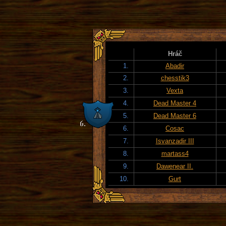
Hráč
1.
Abadir
2.
chesstik3
3.
Vexta
4.
Dead Master 4
5.
Dead Master 6
6.
Cosac
7.
Isvanzadir III
8.
martass4
9.
Dawenear II.
10.
Gurt