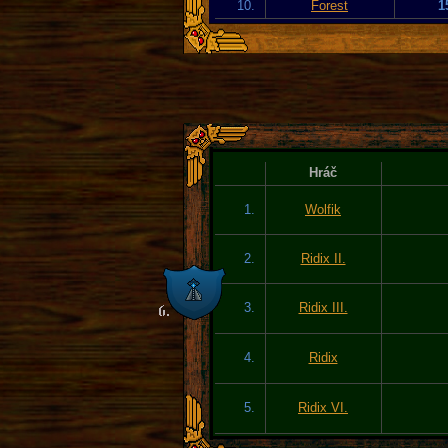
10.
Forest
1
Hráč
1.
Wolfik
2.
Ridix II.
3.
Ridix III.
4.
Ridix
5.
Ridix VI.