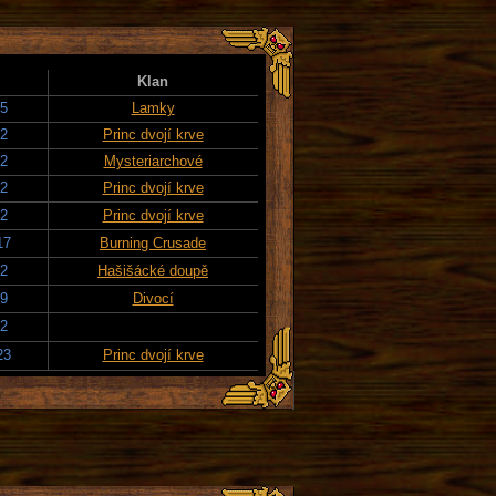
Klan
15
Lamky
22
Princ dvojí krve
22
Mysteriarchové
22
Princ dvojí krve
22
Princ dvojí krve
17
Burning Crusade
22
Hašišácké doupě
19
Divocí
22
23
Princ dvojí krve