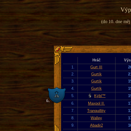
Výpi
(do 10. dne měj
Hráč
Výs
1.
Gurt III
2
2.
Gurtík
2
3.
Gurtík
1
4.
Gurtík
1
5.
Kýbl™
1
6.
Maxpol II.
1
7.
Tranquillity
1
8.
Walley
1
9.
Abadir2
1