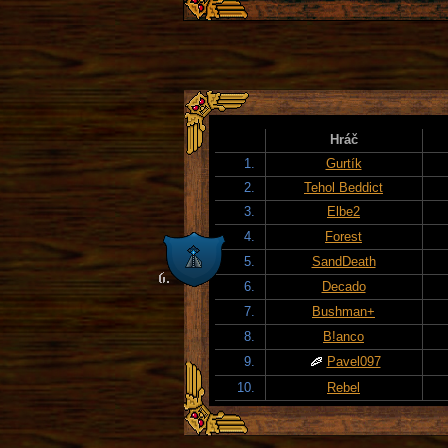
Hráč
1.
Gurtík
2.
Tehol Beddict
3.
Elbe2
4.
Forest
5.
SandDeath
6.
Decado
7.
Bushman+
8.
B!anco
9.
Pavel097
10.
Rebel