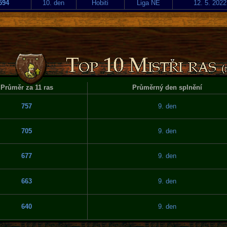
594
10. den
Hobiti
Liga NE
12. 5. 2022
Průměr za 11 ras
Průměrný den splnění
757
9. den
705
9. den
677
9. den
663
9. den
640
9. den