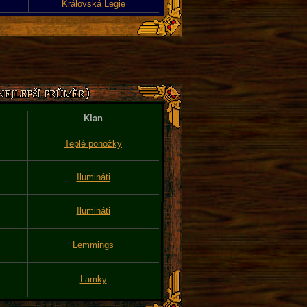
Královská Legie
Klan
Teplé ponožky
Ilumináti
Ilumináti
Lemmings
Lamky