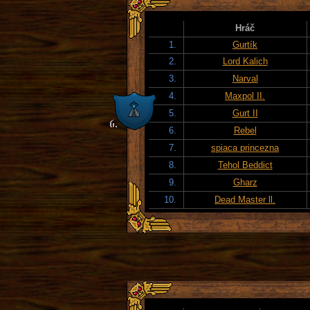
Hráč
1.
Gurtík
2.
Lord Kalich
3.
Narval
4.
Maxpol II.
5.
Gurt II
6.
Rebel
7.
spiaca princezna
8.
Tehol Beddict
9.
Gharz
10.
Dead Master ll.