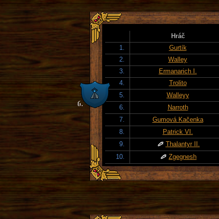
Hráč
1.
Gurtík
2.
Walley
3.
Ermanarich I.
4.
Trolito
5.
Walleyy
6.
Narroth
7.
Gumová Kačenka
8.
Patrick VI.
9.
Thalantyr II.
10.
Zgegnesh