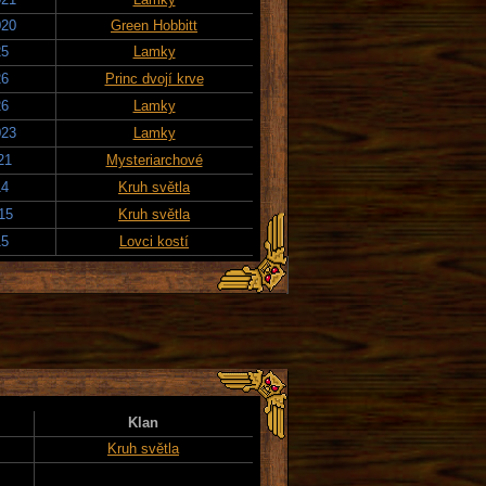
020
Green Hobbitt
25
Lamky
26
Princ dvojí krve
26
Lamky
023
Lamky
21
Mysteriarchové
14
Kruh světla
15
Kruh světla
15
Lovci kostí
Klan
Kruh světla