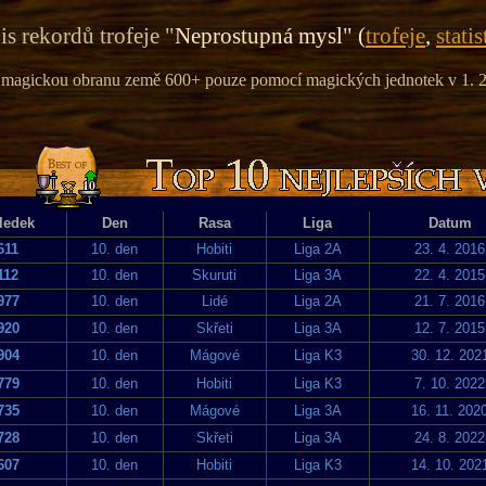
s rekordů trofeje "
Neprostupná mysl" (
trofeje
,
statis
 magickou obranu země 600+ pouze pomocí magických jednotek v 1. 2.
ledek
Den
Rasa
Liga
Datum
611
10. den
Hobiti
Liga 2A
23. 4. 2016
112
10. den
Skuruti
Liga 3A
22. 4. 2015
977
10. den
Lidé
Liga 2A
21. 7. 2016
920
10. den
Skřeti
Liga 3A
12. 7. 2015
904
10. den
Mágové
Liga K3
30. 12. 202
779
10. den
Hobiti
Liga K3
7. 10. 2022
735
10. den
Mágové
Liga 3A
16. 11. 202
728
10. den
Skřeti
Liga 3A
24. 8. 2022
607
10. den
Hobiti
Liga K3
14. 10. 202