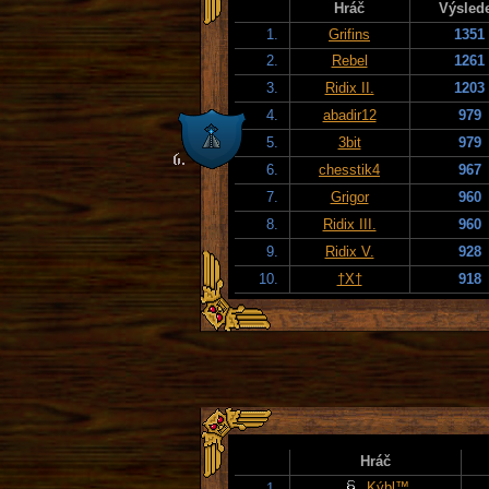
Hráč
Výsled
1.
Grifins
1351
2.
Rebel
1261
3.
Ridix II.
1203
4.
abadir12
979
5.
3bit
979
6.
chesstik4
967
7.
Grigor
960
8.
Ridix III.
960
9.
Ridix V.
928
10.
†X†
918
Hráč
Kýbl™
1.