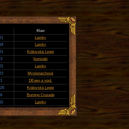
Klan
21
Lamky
19
Lamky
21
Královská Legie
23
Ilumináti
22
Lamky
23
Mysteriarchové
21
DEgen a spol.
025
Královská Legie
16
Burning Crusade
15
Lamky