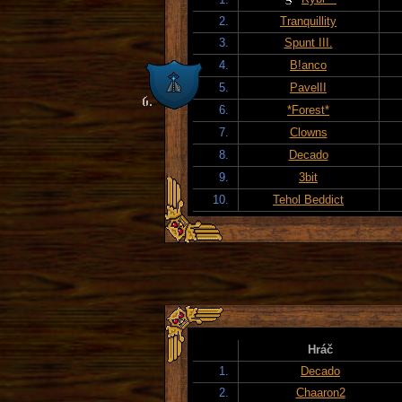
2.
Tranquillity
3.
Spunt III.
4.
B!anco
5.
PavelII
6.
*Forest*
7.
Clowns
8.
Decado
9.
3bit
10.
Tehol Beddict
Hráč
1.
Decado
2.
Chaaron2