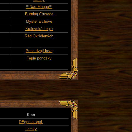
!!!Nas Mnogo!!!
Burning Crusade
Mysteriarchové
Královská Legie
Řád Okřídlených
Princ dvojí krve
Teplé ponožky
Klan
DEgen a spol.
Lamky