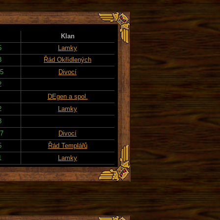
Klan
5
Lamky
3
Řád Okřídlených
15
Divocí
2
DEgen a spol.
2
Lamky
8
17
Divocí
5
Řád Templářů
1
Lamky