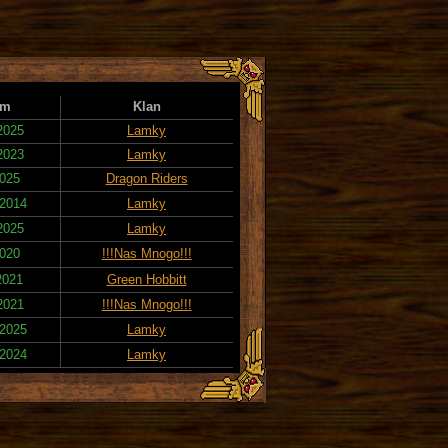
um
Klan
2025
Lamky
2023
Lamky
2025
Dragon Riders
 2014
Lamky
2025
Lamky
2020
!!!Nas Mnogo!!!
2021
Green Hobbitt
2021
!!!Nas Mnogo!!!
 2025
Lamky
 2024
Lamky