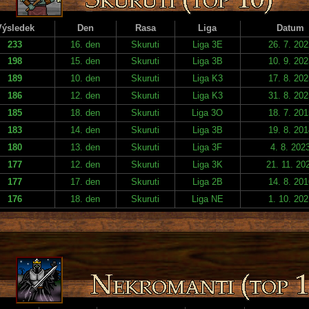
Výsledek
Den
Rasa
Liga
Datum
233
16. den
Skuruti
Liga 3E
26. 7. 202
198
15. den
Skuruti
Liga 3B
10. 9. 202
189
10. den
Skuruti
Liga K3
17. 8. 202
186
12. den
Skuruti
Liga K3
31. 8. 202
185
18. den
Skuruti
Liga 3O
18. 7. 201
183
14. den
Skuruti
Liga 3B
19. 8. 201
180
13. den
Skuruti
Liga 3F
4. 8. 202
177
12. den
Skuruti
Liga 3K
21. 11. 20
177
17. den
Skuruti
Liga 2B
14. 8. 201
176
18. den
Skuruti
Liga NE
1. 10. 202