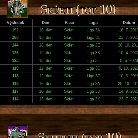
Výsledek
Den
Rasa
Liga
Datum
192
16. den
Skřeti
Liga 3A
18. 7. 201
188
15. den
Skřeti
Liga 3L
23. 7. 202
144
18. den
Skřeti
Liga 2E
28. 10. 20
126
12. den
Skřeti
Liga 3B
10. 4. 202
123
15. den
Skřeti
Liga 3E
5. 5. 2023
119
12. den
Skřeti
Liga 3C
5. 10. 202
118
12. den
Skřeti
Liga 3F
10. 5. 201
118
16. den
Skřeti
Liga 2A
28. 10. 20
117
10. den
Skřeti
Liga 3D
14. 9. 202
114
13. den
Skřeti
Liga 3K
23. 7. 202