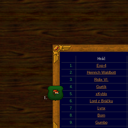
Hráč
1.
Exp-4
2.
Heinrich Waldbott
3.
Ridix VI.
4.
Gurtík
5.
xKyblx
6.
Lord z Bráčku
7.
Lynx
8.
Born
9.
Gumbo