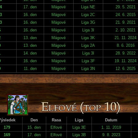
4
17. den
Mágové
Liga NE
29. 5. 2021
3
16. den
Mágové
Liga 2C
24. 6. 2015
3
16. den
Mágové
Liga 3G
21. 9. 2021
6
16. den
Mágové
Liga 3I
2. 10. 2021
2
13. den
Mágové
Liga 3K
21. 11. 2024
9
13. den
Mágové
Liga 2A
8. 6. 2016
1
14. den
Mágové
Liga 3I
28. 9. 2022
0
16. den
Mágové
Liga 3F
19. 11. 2024
9
11. den
Mágové
Liga 3N
12. 6. 2025
Výsledek
Den
Rasa
Liga
Datum
179
15. den
Elfové
Liga 3E
1. 11. 2019
169
17. den
Elfové
Liga 3B
9. 8. 2023