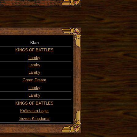
Klan
KINGS OF BATTLES
Lamky
Lamky
Lamky
Green Dream
Lamky
Lamky
KINGS OF BATTLES
Královská Legie
Seven Kingdoms