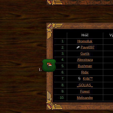
Hráč
Vý
1.
Hromotluk
Pavel097
2.
3.
Gurtík
4.
Alexstraza
5.
Bushman
6.
Ridix
7.
Kýbl™
8.
_GOLIAS_
9.
Forest
10.
Melisandre