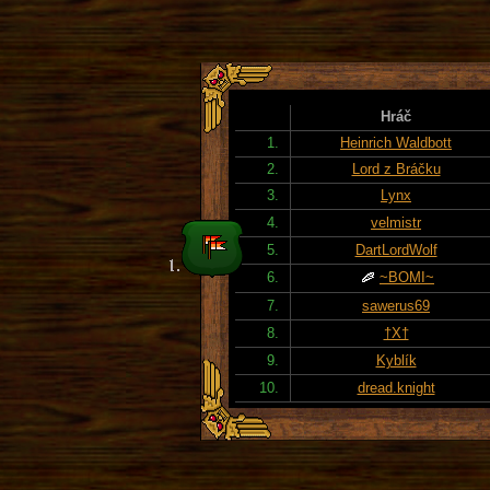
Hráč
1.
Heinrich Waldbott
2.
Lord z Bráčku
3.
Lynx
4.
velmistr
5.
DartLordWolf
6.
~BOMI~
7.
sawerus69
8.
†X†
9.
Kyblík
10.
dread.knight