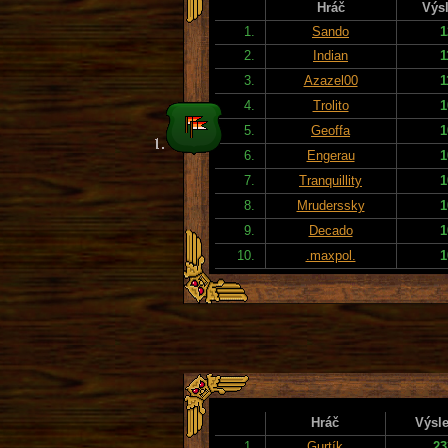
Hráč
Výs
1.
Sando
1
2.
Indian
1
3.
Azazel00
1
4.
Trolito
1
5.
Geoffa
1
6.
Engerau
1
7.
Tranquillity
1
8.
Mruderssky
1
9.
Decado
1
10.
.maxpol.
1
Hráč
Výsl
1.
Gurtík
23