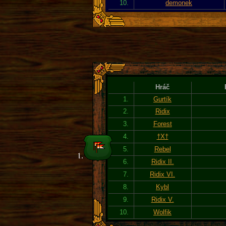
10.
demonek
Hráč
1.
Gurtík
2.
Ridix
3.
Forest
4.
†X†
5.
Rebel
6.
Ridix II.
7.
Ridix VI.
8.
Kybl
9.
Ridix V.
10.
Wolfik