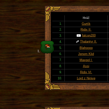
Hráč
1.
Gurtík
2.
Ridix II.
falcon200
3.
Thalantyr II.
4.
5.
Blahoooo
6.
Jenom Klid
7.
Maxpol I.
8.
Assi
9.
Ridix VI.
10.
Lord z Ninive