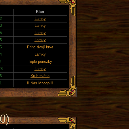
Klan
2
Lamky
3
Lamky
5
Lamky
5
Lamky
5
Princ dvojí krve
4
Lamky
3
Teplé ponožky
23
Lamky
6
Kruh světla
1
!!!Nas Mnogo!!!