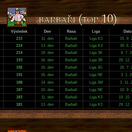
Výsledek
Den
Rasa
Liga
Dat
233
11. den
Barbaři
Liga K3
15. 9. 
214
13. den
Barbaři
Liga K3
30. 6. 
214
18. den
Barbaři
Liga 3K
9. 7. 
193
16. den
Barbaři
Liga 3B
28. 12.
192
16. den
Barbaři
Liga 3G
26. 7. 
191
16. den
Barbaři
Liga NE
3. 1. 
188
14. den
Barbaři
Liga 3M
3. 11. 
187
15. den
Barbaři
Liga NE
10. 9. 
183
11. den
Barbaři
Liga K3
19. 10.
181
13. den
Barbaři
Liga K3
29. 12.