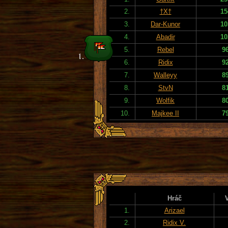
2.
†X†
15
3.
Dar-Kunor
10
4.
Abadir
10
5.
Rebel
9
6.
Ridix
9
7.
Walleyy
8
8.
StvN
8
9.
Wolfik
8
10.
Majkee II
7
Hráč
1.
Arizael
2.
Ridix V.