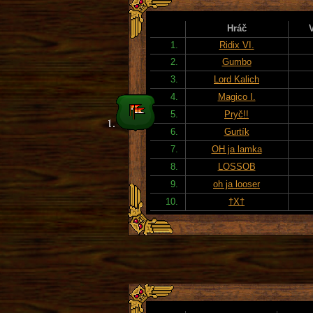
Hráč
1.
Ridix VI.
2.
Gumbo
3.
Lord Kalich
4.
Magico I.
5.
Pryč!!
6.
Gurtík
7.
OH ja lamka
8.
LOSSOB
9.
oh ja looser
10.
†X†