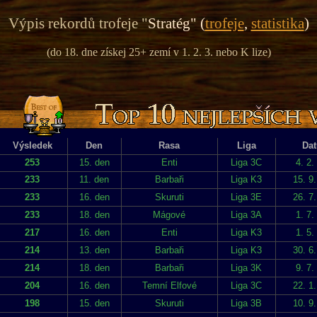
Výpis rekordů trofeje "
Stratég" (
trofeje
,
statistika
)
(do 18. dne získej 25+ zemí v 1. 2. 3. nebo K lize)
Výsledek
Den
Rasa
Liga
Da
253
15. den
Enti
Liga 3C
4. 2.
233
11. den
Barbaři
Liga K3
15. 9
233
16. den
Skuruti
Liga 3E
26. 7
233
18. den
Mágové
Liga 3A
1. 7.
217
16. den
Enti
Liga K3
1. 5.
214
13. den
Barbaři
Liga K3
30. 6
214
18. den
Barbaři
Liga 3K
9. 7.
204
16. den
Temní Elfové
Liga 3C
22. 1
198
15. den
Skuruti
Liga 3B
10. 9