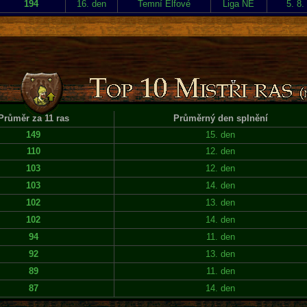
194
16. den
Temní Elfové
Liga NE
5. 8.
Průměr za 11 ras
Průměrný den splnění
149
15. den
110
12. den
103
12. den
103
14. den
102
13. den
102
14. den
94
11. den
92
13. den
89
11. den
87
14. den