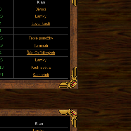
Klan
0
Divocí
23
Lamky
4
Lovci kostí
1
25
Teplé ponožky
19
Ilumináti
4
Řád Okřídlených
23
Lamky
13
Kruh světla
21
Kamarádi
Klan
Lamky