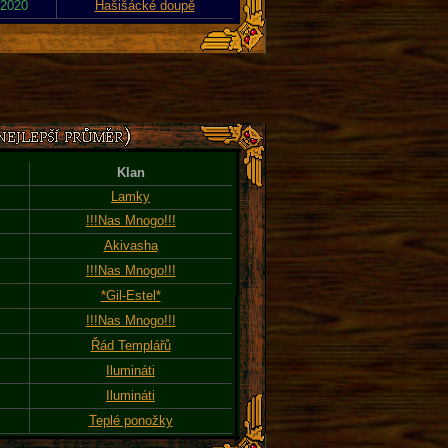
 2020
Hašišácké doupě
Klan
Lamky
!!!Nas Mnogo!!!
Akivasha
!!!Nas Mnogo!!!
*Gil-Estel*
!!!Nas Mnogo!!!
Řád Templářů
Ilumináti
Ilumináti
Teplé ponožky