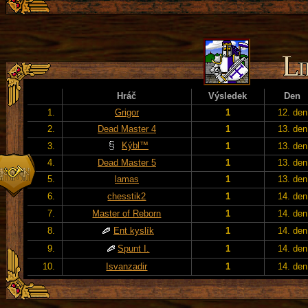
Hráč
Výsledek
Den
1.
Grigor
1
12. den
2.
Dead Master 4
1
13. den
Kýbl™
3.
1
13. den
4.
Dead Master 5
1
13. den
5.
lamas
1
13. den
6.
chesstik2
1
14. den
7.
Master of Reborn
1
14. den
8.
Ent kyslík
1
14. den
9.
Spunt I.
1
14. den
10.
Isvanzadir
1
14. den