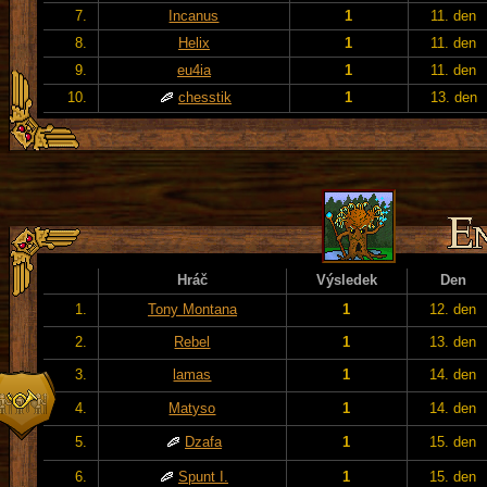
7.
Incanus
1
11. den
8.
Helix
1
11. den
9.
eu4ia
1
11. den
10.
chesstik
1
13. den
Hráč
Výsledek
Den
1.
Tony Montana
1
12. den
2.
Rebel
1
13. den
3.
lamas
1
14. den
4.
Matyso
1
14. den
5.
Dzafa
1
15. den
6.
Spunt I.
1
15. den