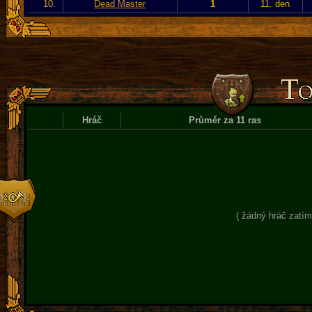
10.
Dead Master
1
11. den
Hráč
Průměr za 11 ras
( žádný hráč zatím