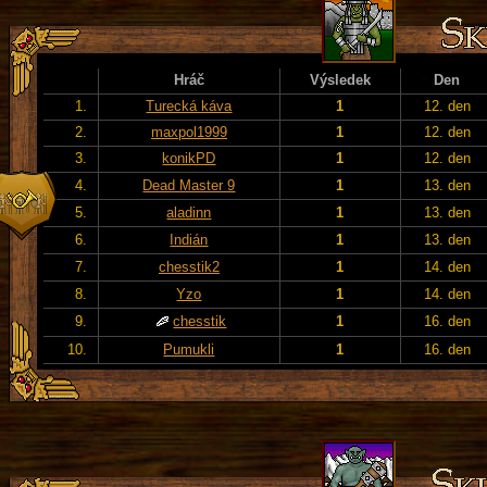
Hráč
Výsledek
Den
1.
Turecká káva
1
12. den
2.
maxpol1999
1
12. den
3.
konikPD
1
12. den
4.
Dead Master 9
1
13. den
5.
aladinn
1
13. den
6.
Indián
1
13. den
7.
chesstik2
1
14. den
8.
Yzo
1
14. den
9.
chesstik
1
16. den
10.
Pumukli
1
16. den