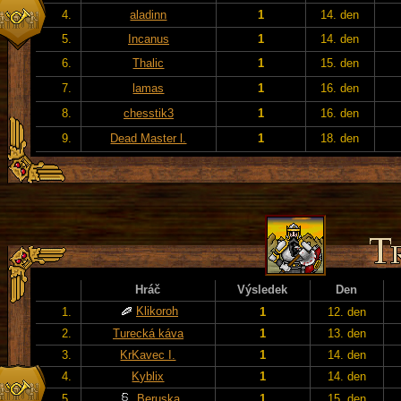
4.
aladinn
1
14. den
5.
Incanus
1
14. den
6.
Thalic
1
15. den
7.
lamas
1
16. den
8.
chesstik3
1
16. den
9.
Dead Master l.
1
18. den
Hráč
Výsledek
Den
Klikoroh
1.
1
12. den
2.
Turecká káva
1
13. den
3.
KrKavec I.
1
14. den
4.
Kyblix
1
14. den
5.
Beruska
1
15. den