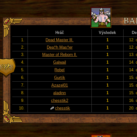
Hráč
Výsledek
De
1.
Dead Master lll.
1
12. 
2.
Dea†h Mas†er
1
12. 
3.
Master of Reborn ll.
1
13. 
4.
Galwail
1
14. 
5.
Rebel
1
14. 
6.
Gurtík
1
15. 
7.
Azazel01
1
15. 
8.
aladinn
1
15. 
9.
chesstik2
1
16. 
10.
chesstik
1
20. 