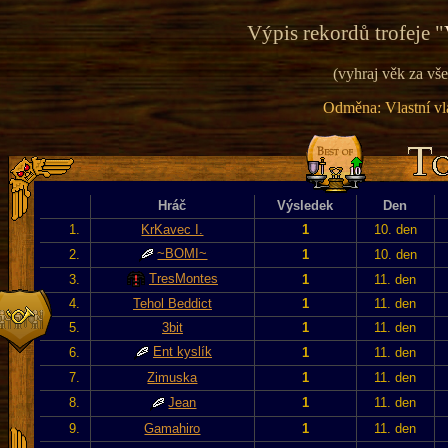
Výpis rekordů trofeje "
(vyhraj věk za vše
Odměna: Vlastní vla
Hráč
Výsledek
Den
1.
KrKavec I.
1
10. den
~BOMI~
2.
1
10. den
TresMontes
3.
1
11. den
4.
Tehol Beddict
1
11. den
5.
3bit
1
11. den
Ent kyslík
6.
1
11. den
7.
Zimuska
1
11. den
8.
Jean
1
11. den
9.
Gamahiro
1
11. den