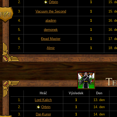
2.
Orbrin
1
15. d
3.
Vacuum the Second
1
15. d
4.
aladinn
1
16. d
5.
demonek
1
16. d
6.
Đead Master
1
17. d
7.
Almir
1
18. d
Hráč
Výsledek
Den
1.
Lord Kalich
1
13. den
2.
Orbrin
1
14. den
3.
Dar-Kunor
1
14. den