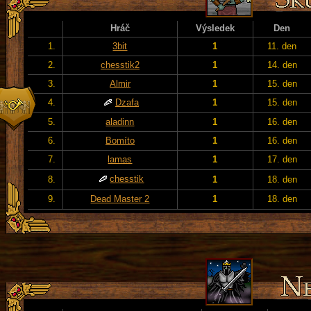
Hráč
Výsledek
Den
1.
3bit
1
11. den
2.
chesstik2
1
14. den
3.
Almir
1
15. den
4.
Dzafa
1
15. den
5.
aladinn
1
16. den
6.
Bomíto
1
16. den
7.
lamas
1
17. den
chesstik
8.
1
18. den
9.
Dead Master 2
1
18. den