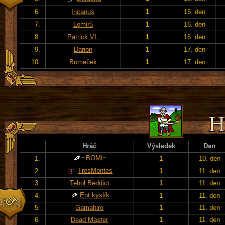
6.
Incanus
1
15. den
7.
Lomir5
1
16. den
8.
Patrick VI.
1
16. den
9.
Đarion
1
17. den
10.
Bomeček
1
17. den
Hráč
Výsledek
Den
~BOMI~
1.
1
10. den
TresMontes
2.
1
11. den
3.
Tehol Beddict
1
11. den
Ent kyslík
4.
1
11. den
5.
Gamahiro
1
11. den
6.
Dead Master
1
11. den