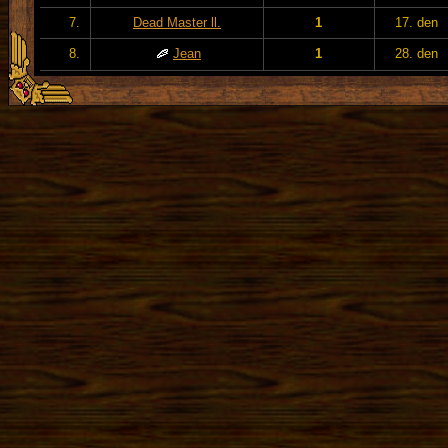
7.
Dead Master ll.
1
17. den
8.
Jean
1
28. den