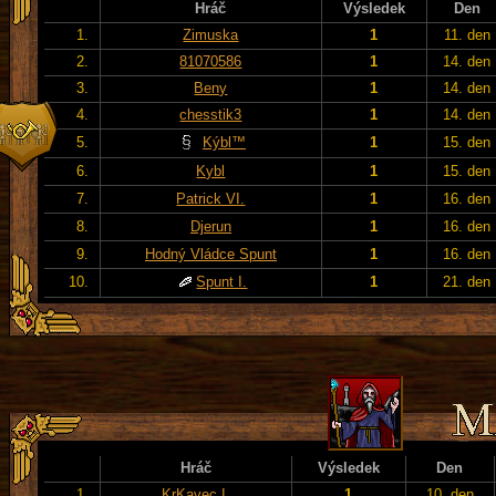
Hráč
Výsledek
Den
1.
Zimuska
1
11. den
2.
81070586
1
14. den
3.
Beny
1
14. den
4.
chesstik3
1
14. den
5.
Kýbl™
1
15. den
6.
Kybl
1
15. den
7.
Patrick VI.
1
16. den
8.
Djerun
1
16. den
9.
Hodný Vládce Spunt
1
16. den
10.
Spunt I.
1
21. den
Hráč
Výsledek
Den
1.
KrKavec I.
1
10. den