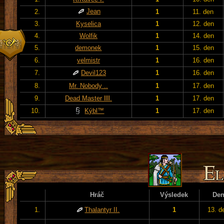
Jean
2.
1
11. den
3.
Kyselica
1
12. den
4.
Wolfik
1
14. den
5.
demonek
1
15. den
6.
velmistr
1
16. den
7.
Devil123
1
16. den
8.
Mr. Nobody ..
1
17. den
9.
Dead Master llll.
1
17. den
10.
Kýbl™
1
17. den
Hráč
Výsledek
De
1.
Thalantyr II.
1
13. d