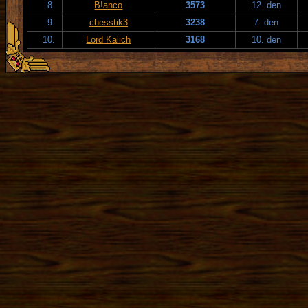
8.
B!anco
3573
12. den
9.
chesstik3
3238
7. den
10.
Lord Kalich
3168
10. den