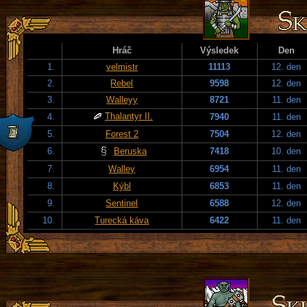
Hráč
Výsledek
Den
1.
velmistr
11113
12. den
2.
Rebel
9598
12. den
3.
Walleyy
8721
11. den
Thalantyr II.
4.
7940
11. den
5.
Forest 2
7504
12. den
6.
Beruska
7418
10. den
7.
Walley
6954
11. den
8.
Kýbl
6853
11. den
9.
Sentinel
6588
12. den
10.
Turecká káva
6422
11. den