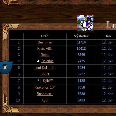
Hráč
Výsledek
Den
1.
Bushman
11714
12. den
2.
Ridix VIII.
10412
12. den
3.
Rebel
8540
12. den
Delarius
4.
7475
12. den
5.
Lord Kalich II.
6424
12. den
6.
Spunt
6257
12. den
7.
Kýbl™
6128
12. den
8.
Krakonoš 10°
6050
11. den
9.
Bushman+
5688
12. den
10.
Kybl
5493
12. den