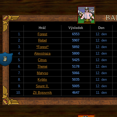
Hráč
Výsledek
Den
1.
Forest
6553
12. den
2.
Rebel
5907
12. den
3.
*Forest*
5892
12. den
4.
Alexstraza
5800
12. den
5.
Citrus
5425
12. den
6.
Therwi
5178
12. den
7.
Matyso
5066
12. den
8.
Kyblix
5035
12. den
9.
Spunt II.
5005
12. den
10.
Zlí Bojovnýk
4647
11. den