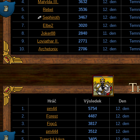
4.
Matylda III.
3632
12. den
Temní
5.
Rebel
3536
12. den
Temní
6.
Sephiroth
3467
12. den
Temní
7.
Elbe2
3020
12. den
Temní
8.
Joker88
2840
11. den
Temní
9.
Loviathar II.
2771
12. den
Temní
10.
Archetonix
2706
12. den
Temní
Hráč
Výsledek
Den
1.
pm44
5754
12. den
2.
Forest
4487
12. den
3.
Figo1
3817
12. den
4.
pm444
3512
12. den
5.
Turecká káva
3405
12. den