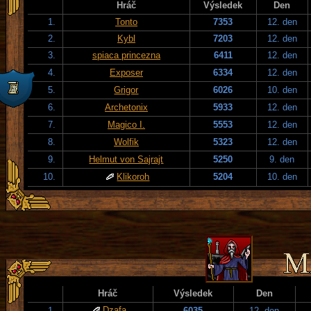
Hráč
Výsledek
Den
1.
Tonto
7353
12. den
2.
Kybl
7203
12. den
3.
spiaca princezna
6411
12. den
4.
Exposer
6334
12. den
5.
Grigor
6026
10. den
6.
Archetonix
5933
12. den
7.
Magico I.
5553
12. den
8.
Wolfik
5323
12. den
9.
Helmut von Sajrajt
5250
9. den
10.
Klikoroh
5204
10. den
Hráč
Výsledek
Den
Dzafa
1.
6035
12. den