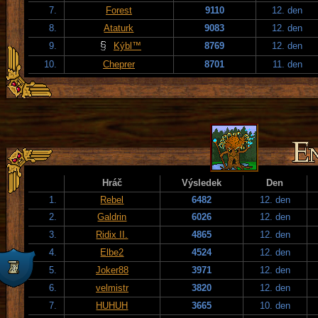
7.
Forest
9110
12. den
8.
Ataturk
9083
12. den
9.
Kýbl™
8769
12. den
10.
Cheprer
8701
11. den
Hráč
Výsledek
Den
1.
Rebel
6482
12. den
2.
Galdrin
6026
12. den
3.
Ridix II.
4865
12. den
4.
Elbe2
4524
12. den
5.
Joker88
3971
12. den
6.
velmistr
3820
12. den
7.
HUHUH
3665
10. den