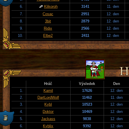
6.
Klikoroh
3141
11. den
7.
Cosac
2951
12. den
8.
3bit
2879
12. den
9.
Ridix
2566
12. den
10.
Elbe2
2411
12. den
Hráč
Výsledek
Den
1.
Kamil
17626
12. den
2.
DartLordWolf
11462
11. den
3.
Kybl
10523
12. den
4.
Doktor
10469
12. den
5.
Jackass
9838
12. den
6.
Kyblix
9392
12. den