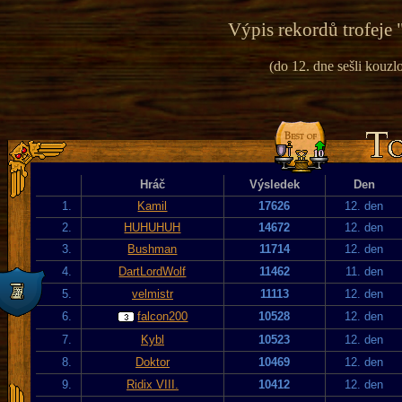
Výpis rekordů trofeje 
(do 12. dne sešli kouzlo
Hráč
Výsledek
Den
1.
Kamil
17626
12. den
2.
HUHUHUH
14672
12. den
3.
Bushman
11714
12. den
4.
DartLordWolf
11462
11. den
5.
velmistr
11113
12. den
6.
falcon200
10528
12. den
7.
Kybl
10523
12. den
8.
Doktor
10469
12. den
9.
Ridix VIII.
10412
12. den