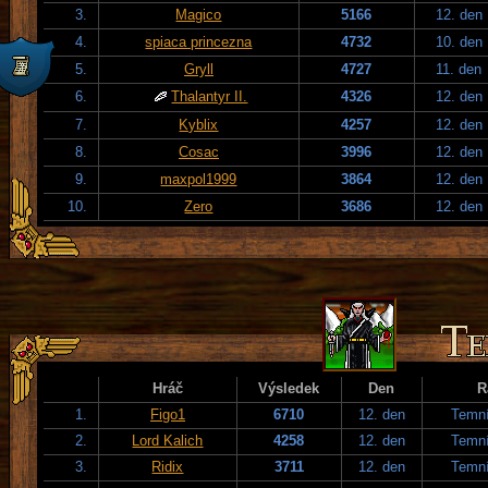
3.
Magico
5166
12. den
4.
spiaca princezna
4732
10. den
5.
Gryll
4727
11. den
6.
Thalantyr II.
4326
12. den
7.
Kyblix
4257
12. den
8.
Cosac
3996
12. den
9.
maxpol1999
3864
12. den
10.
Zero
3686
12. den
Hráč
Výsledek
Den
R
1.
Figo1
6710
12. den
Temní
2.
Lord Kalich
4258
12. den
Temní
3.
Ridix
3711
12. den
Temní