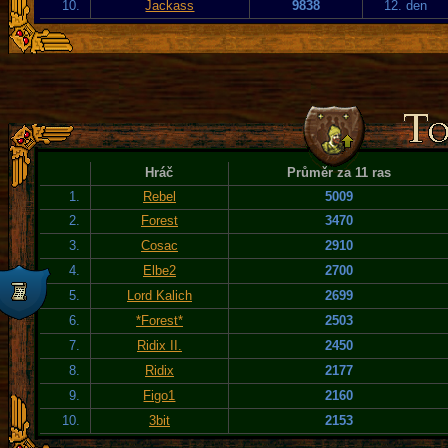
10.
Jackass
9838
12. den
Hráč
Průměr za 11 ras
1.
Rebel
5009
2.
Forest
3470
3.
Cosac
2910
4.
Elbe2
2700
5.
Lord Kalich
2699
6.
*Forest*
2503
7.
Ridix II.
2450
8.
Ridix
2177
9.
Figo1
2160
10.
3bit
2153