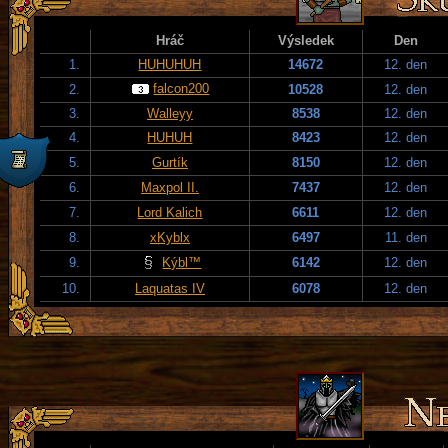
Hráč
Výsledek
Den
1.
HUHUHUH
14672
12. den
falcon200
2.
10528
12. den
3.
Walleyy
8538
12. den
4.
HUHUH
8423
12. den
5.
Gurtík
8150
12. den
6.
Maxpol II.
7437
12. den
7.
Lord Kalich
6611
12. den
8.
xKyblx
6497
11. den
9.
Kýbl™
6142
12. den
10.
Laquatas IV
6078
12. den