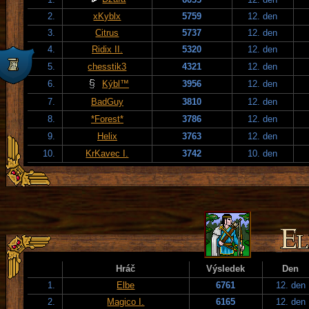
2.
xKyblx
5759
12. den
3.
Citrus
5737
12. den
4.
Ridix II.
5320
12. den
5.
chesstik3
4321
12. den
6.
Kýbl™
3956
12. den
7.
BadGuy
3810
12. den
8.
*Forest*
3786
12. den
9.
Helix
3763
12. den
10.
KrKavec I.
3742
10. den
Hráč
Výsledek
Den
1.
Elbe
6761
12. den
2.
Magico I.
6165
12. den