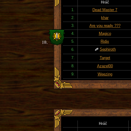
Hráč
1.
Dead Master 7
2.
khar
3.
Are you ready ???
4.
Magico
5.
Ridix
Sephiroth
6.
7.
Target
8.
Azazel00
9.
Weezing
Hráč