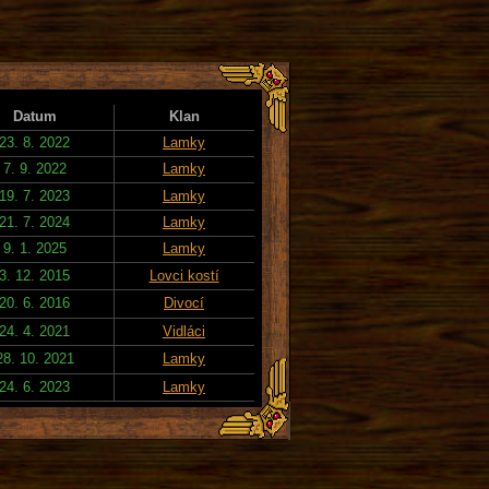
Datum
Klan
23. 8. 2022
Lamky
7. 9. 2022
Lamky
19. 7. 2023
Lamky
21. 7. 2024
Lamky
9. 1. 2025
Lamky
3. 12. 2015
Lovci kostí
20. 6. 2016
Divocí
24. 4. 2021
Vidláci
28. 10. 2021
Lamky
24. 6. 2023
Lamky