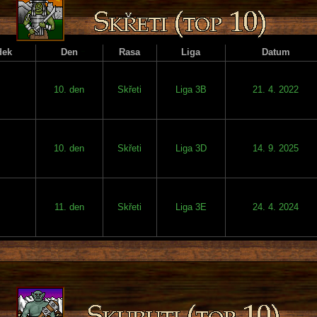
dek
Den
Rasa
Liga
Datum
10. den
Skřeti
Liga 3B
21. 4. 2022
10. den
Skřeti
Liga 3D
14. 9. 2025
11. den
Skřeti
Liga 3E
24. 4. 2024