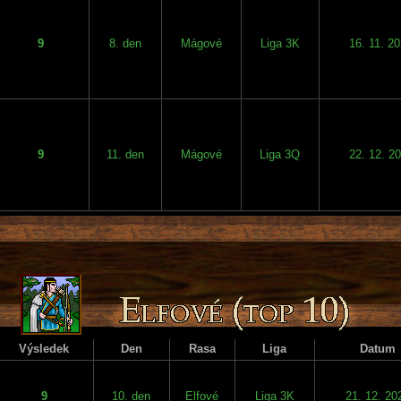
9
8. den
Mágové
Liga 3K
16. 11. 2
9
11. den
Mágové
Liga 3Q
22. 12. 2
Výsledek
Den
Rasa
Liga
Datum
9
10. den
Elfové
Liga 3K
21. 12. 20