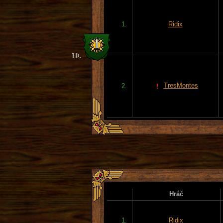
1.
Ridix
TresMontes
2.
Hráč
1.
Ridix