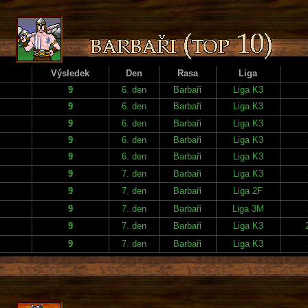
Výsledek
Den
Rasa
Liga
9
6. den
Barbaři
Liga K3
9
6. den
Barbaři
Liga K3
9
6. den
Barbaři
Liga K3
9
6. den
Barbaři
Liga K3
9
6. den
Barbaři
Liga K3
9
7. den
Barbaři
Liga K3
9
7. den
Barbaři
Liga 2F
9
7. den
Barbaři
Liga 3M
9
7. den
Barbaři
Liga K3
9
7. den
Barbaři
Liga K3