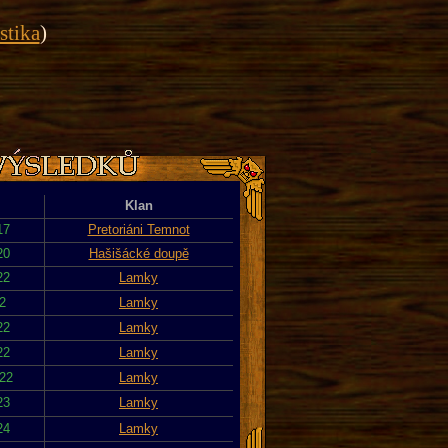
istika
)
Klan
17
Pretoriáni Temnot
20
Hašišácké doupě
22
Lamky
22
Lamky
22
Lamky
22
Lamky
022
Lamky
23
Lamky
24
Lamky