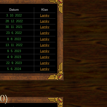
Datum
Klan
3. 10. 2022
Lamky
28. 12. 2022
Lamky
30. 11. 2021
Lamky
23. 6. 2022
Lamky
8. 8. 2022
Lamky
13. 11. 2022
Lamky
9. 5. 2023
Lamky
4. 9. 2023
Lamky
22. 9. 2023
Lamky
5. 6. 2024
Lamky