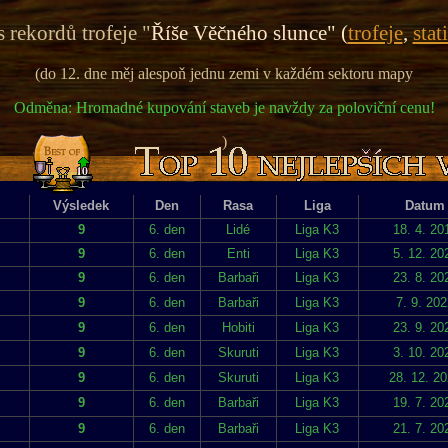
 rekordů trofeje "
Říše Věčného slunce" (
trofeje
,
stat
(do 12. dne měj alespoň jednu zemi v každém sektoru mapy
Odměna: Hromadné kupování staveb je navždy za poloviční cenu!
)
Výsledek
Den
Rasa
Liga
Datum
9
6. den
Lidé
Liga K3
18. 4. 20
9
6. den
Enti
Liga K3
5. 12. 20
9
6. den
Barbaři
Liga K3
23. 8. 20
9
6. den
Barbaři
Liga K3
7. 9. 20
9
6. den
Hobiti
Liga K3
23. 9. 20
9
6. den
Skuruti
Liga K3
3. 10. 20
9
6. den
Skuruti
Liga K3
28. 12. 2
9
6. den
Barbaři
Liga K3
19. 7. 20
9
6. den
Barbaři
Liga K3
21. 7. 20