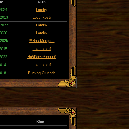
um
Klan
 2024
Lamky
 2013
Lovci kostí
 2022
Lamky
 2026
Lamky
 2025
!!!Nas Mnogo!!!
 2015
Lovci kostí
 2022
Hašišácké doupě
2014
Lovci kostí
2018
Burning Crusade
Klan