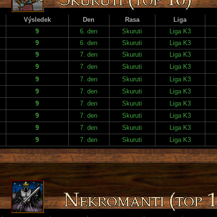
Výsledek
Den
Rasa
Liga
9
6. den
Skuruti
Liga K3
9
6. den
Skuruti
Liga K3
9
7. den
Skuruti
Liga K3
9
7. den
Skuruti
Liga K3
9
7. den
Skuruti
Liga K3
9
7. den
Skuruti
Liga K3
9
7. den
Skuruti
Liga K3
9
7. den
Skuruti
Liga K3
9
7. den
Skuruti
Liga K3
9
7. den
Skuruti
Liga K3