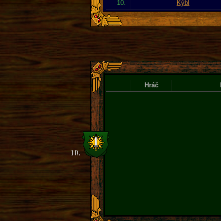
10.
Kýbl
Hráč