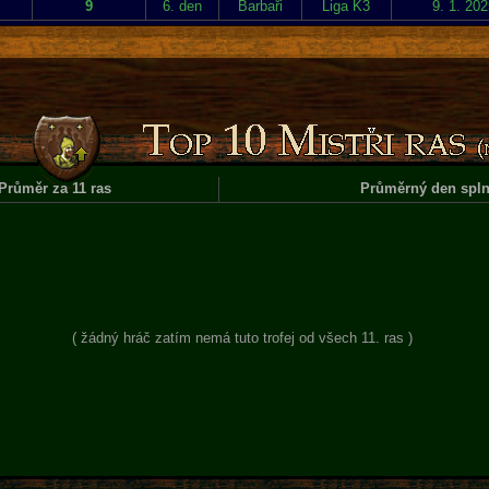
9
6. den
Barbaři
Liga K3
9. 1. 20
Průměr za 11 ras
Průměrný den spln
( žádný hráč zatím nemá tuto trofej od všech 11. ras )