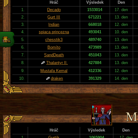
Hráč
Výsledek
Den
1.
Decado
1533014
17. den
2.
Gurt III
671221
13. den
3.
Indian
668018
12. den
4.
spiaca princezna
493041
10. den
5.
chesstik3
489740
13. den
6.
Bomíto
473989
13. den
7.
SandDeath
451043
13. den
8.
Thalantyr II.
427884
13. den
9.
Mustafa Kemal
412336
12. den
10.
draken
391329
14. den
Hráč
Výsledek
Den
1.
Gurtík
1065904
17. den