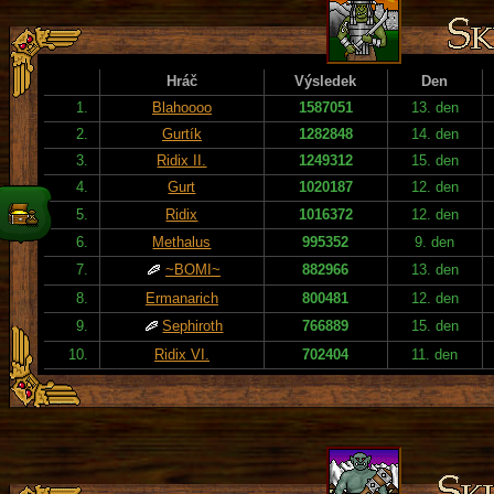
Hráč
Výsledek
Den
1.
Blahoooo
1587051
13. den
2.
Gurtík
1282848
14. den
3.
Ridix II.
1249312
15. den
4.
Gurt
1020187
12. den
5.
Ridix
1016372
12. den
6.
Methalus
995352
9. den
7.
~BOMI~
882966
13. den
8.
Ermanarich
800481
12. den
9.
Sephiroth
766889
15. den
10.
Ridix VI.
702404
11. den