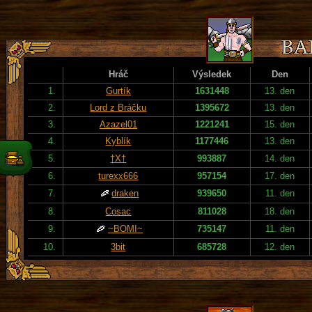
Hráč
Výsledek
Den
1.
Gurtík
1631448
13. den
2.
Lord z Bráčku
1395672
13. den
3.
Azazel01
1221241
15. den
4.
Kyblík
1177446
13. den
5.
†X†
993887
14. den
6.
turexx666
957154
17. den
7.
draken
939650
11. den
8.
Cosac
811028
18. den
9.
~BOMI~
735147
11. den
10.
3bit
685728
12. den