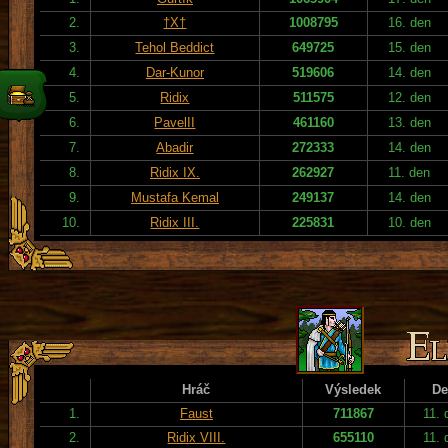
2.
†X†
1008795
16. den
3.
Tehol Beddict
649725
15. den
4.
Dar-Kunor
519606
14. den
5.
Ridix
511575
12. den
6.
PavelII
461160
13. den
7.
Abadir
272333
14. den
8.
Ridix IX.
262927
11. den
9.
Mustafa Kemal
249137
14. den
10.
Ridix III.
225831
10. den
Hráč
Výsledek
De
1.
Faust
711867
11. 
2.
Ridix VIII.
655110
11. 