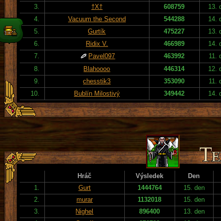
3.
†X†
608759
13. 
4.
Vacuum the Second
544288
14. 
5.
Gurtík
475227
13. 
6.
Ridix V.
466989
14. 
7.
Pavel097
463992
11. 
8.
Blahoooo
446314
12. 
9.
chesstik3
353090
11. 
10.
Bublín Milostivý
349442
14. 
Hráč
Výsledek
Den
1.
Gurt
1444764
15. den
2.
murar
1132018
15. den
3.
Nighel
896400
13. den