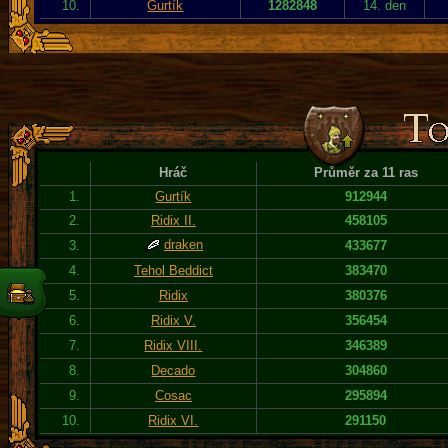
10.
Gurtík
1282848
14. den
Hráč
Průměr za 11 ras
1.
Gurtík
912944
2.
Ridix II.
458105
draken
3.
433677
4.
Tehol Beddict
383470
5.
Ridix
380376
6.
Ridix V.
356454
7.
Ridix VIII.
346389
8.
Decado
304860
9.
Cosac
295894
10.
Ridix VI.
291150