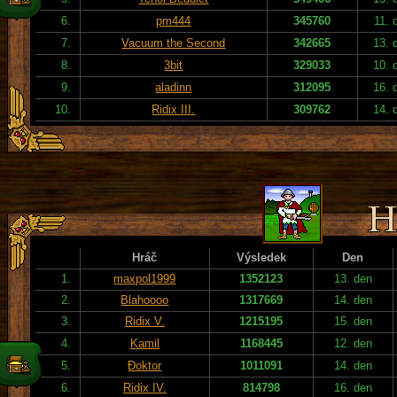
6.
pm444
345760
11. 
7.
Vacuum the Second
342665
13. 
8.
3bit
329033
10. 
9.
aladinn
312095
16. 
10.
Ridix III.
309762
14. 
Hráč
Výsledek
Den
1.
maxpol1999
1352123
13. den
2.
Blahoooo
1317669
14. den
3.
Ridix V.
1215195
15. den
4.
Kamil
1168445
12. den
5.
Đoktor
1011091
14. den
6.
Ridix IV.
814798
16. den