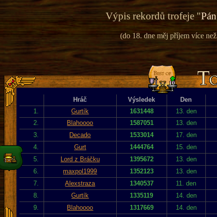
Výpis rekordů trofeje "
Pán
(do 18. dne měj příjem více než
Hráč
Výsledek
Den
1.
Gurtík
1631448
13. den
2.
Blahoooo
1587051
13. den
3.
Decado
1533014
17. den
4.
Gurt
1444764
15. den
5.
Lord z Bráčku
1395672
13. den
6.
maxpol1999
1352123
13. den
7.
Alexstraza
1340537
11. den
8.
Gurtík
1335119
14. den
9.
Blahoooo
1317669
14. den