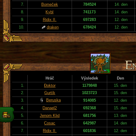
7.
Bomeček
784524
14. den
8.
Kybl
741173
14. den
9.
Ridix II.
697283
12. den
10.
draken
678424
12. den
Hráč
Výsledek
Den
1.
Đoktor
1179848
15. den
2.
Gurtík
1023723
15. den
Beruska
3.
914085
12. den
4.
Danael2
692368
15. den
5.
Jenom Klid
681756
13. den
6.
Cosac
642987
14. den
7.
Ridix II.
601836
12. den