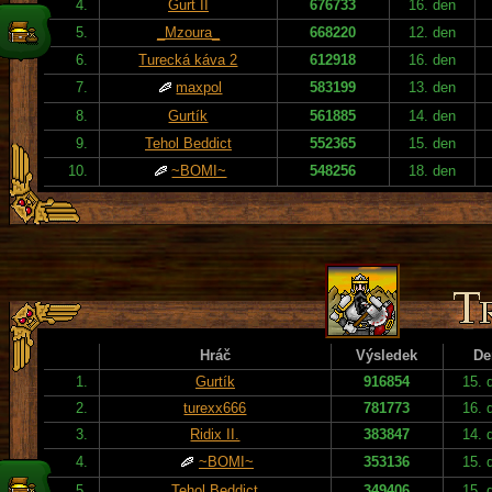
4.
Gurt II
676733
16. den
5.
_Mzoura_
668220
12. den
6.
Turecká káva 2
612918
16. den
7.
maxpol
583199
13. den
8.
Gurtík
561885
14. den
9.
Tehol Beddict
552365
15. den
10.
~BOMI~
548256
18. den
Hráč
Výsledek
De
1.
Gurtík
916854
15. 
2.
turexx666
781773
16. 
3.
Ridix II.
383847
14. 
4.
~BOMI~
353136
15. 
5.
Tehol Beddict
349406
15. 