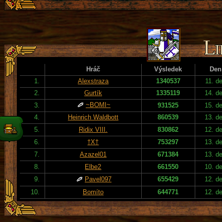
Hráč
Výsledek
Den
1.
Alexstraza
1340537
11. d
2.
Gurtík
1335119
14. d
~BOMI~
3.
931525
15. d
4.
Heinrich Waldbott
860539
13. d
5.
Ridix VIII.
830862
12. d
6.
†X†
753297
13. d
7.
Azazel01
671384
13. d
8.
Elbe2
661550
10. d
9.
Pavel097
655429
12. d
10.
Bomíto
644771
12. d