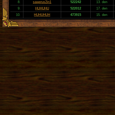
8.
sawerus2in1
522242
13. den
9.
HUHUHU
522012
17. den
10.
HUHUHUH
473915
15. den