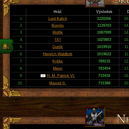
Hráč
Výsledek
1.
Lord Kalich
1220266
10
2.
Bomíto
1139703
14
3.
Wolfik
1087999
14
4.
†X†
1025803
15
5.
Gurtík
1019910
11
6.
Heinrich Waldbott
1019622
11
7.
Kyblix
789232
12
8.
Mexn
783454
13
9.
H. M. Patrick VI.
715416
15
10.
Maxpol II.
715388
10