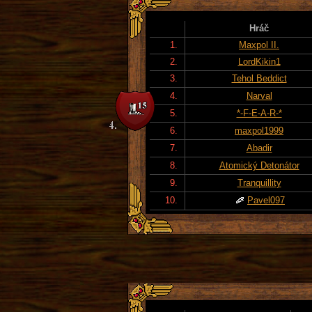
Hráč
1.
Maxpol II.
2.
LordKikin1
3.
Tehol Beddict
4.
Narval
5.
*-F-E-A-R-*
6.
maxpol1999
7.
Abadir
8.
Atomický Detonátor
9.
Tranquillity
10.
Pavel097