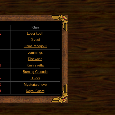
Klan
5
Lovci kostí
Divocí
4
!!!Nas Mnogo!!!
6
Lemmings
2
Discworld
3
Kruh světla
5
Burning Crusade
9
Divocí
9
Mysteriarchové
1
Royal Guard