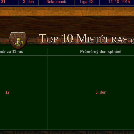
21
3. den
Nekromanti
Liga 3G
14. 10. 2015
ěr za 11 ras
Průměrný den splnění
17
3. den