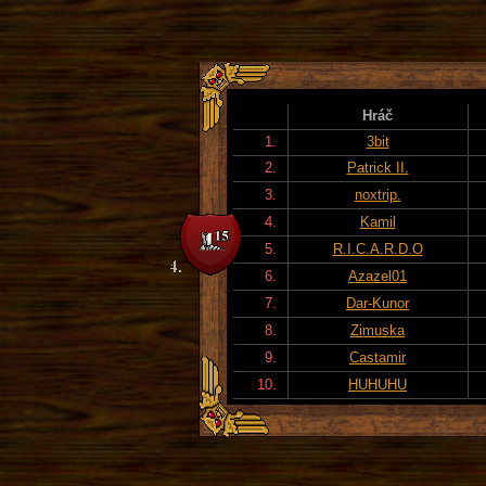
Hráč
1.
3bit
2.
Patrick II.
3.
noxtrip.
4.
Kamil
5.
R.I.C.A.R.D.O
6.
Azazel01
7.
Dar-Kunor
8.
Zimuska
9.
Castamir
10.
HUHUHU