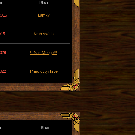
m
Klan
2015
Lamky
015
Kruh světla
2026
!!!Nas Mnogo!!!
2022
Princ dvojí krve
m
Klan