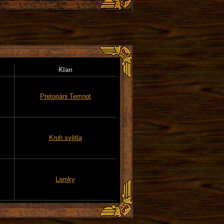
Klan
Pretoriáni Temnot
Kruh světla
Lamky