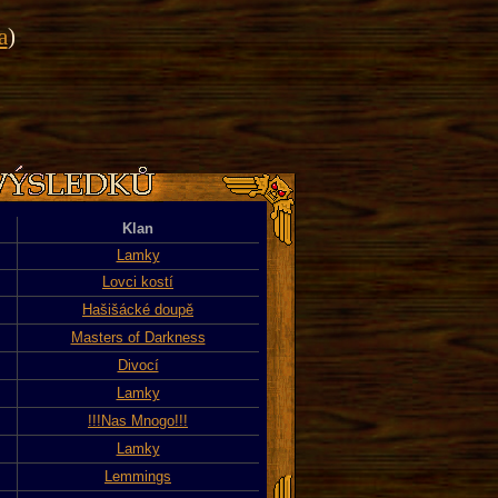
a
)
Klan
Lamky
Lovci kostí
Hašišácké doupě
Masters of Darkness
Divocí
Lamky
!!!Nas Mnogo!!!
Lamky
Lemmings