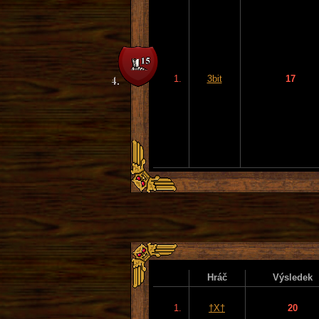
1.
3bit
17
Hráč
Výsledek
1.
†X†
20