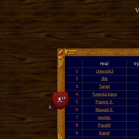
V
Hráč
Vý
1.
chesstik3
2.
3bit
3.
Target
4.
Turecká káva
5.
Patrick II.
6.
Maxpol II.
7.
noxtrip.
8.
PavelII
9.
Kamil