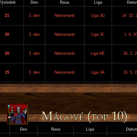
Výsledek
Den
Rasa
Liga
Datu
21
3. den
Nekromanti
Liga 3G
14. 10. 
20
3. den
Nekromanti
Liga 3C
1. 6. 2
20
3. den
Nekromanti
Liga NE
26. 3. 
15
3. den
Nekromanti
Liga 3A
15. 5. 
Den
Rasa
Liga
Datu