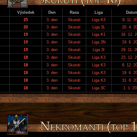
Výsledek
Den
Rasa
Liga
Datu
25
3. den
Skuruti
Liga K3
9. 11. 2
20
3. den
Skuruti
Liga 3L
20. 4. 2
19
3. den
Skuruti
Liga K1
16. 12. 
19
3. den
Skuruti
Liga 3N
19. 6. 2
19
3. den
Skuruti
Liga 3I
29. 11. 
18
3. den
Skuruti
Liga K3
23. 12. 
18
3. den
Skuruti
Liga K3
8. 12. 2
18
3. den
Skuruti
Liga K3
19. 6. 2
18
3. den
Skuruti
Liga K3
31. 8. 2
18
3. den
Skuruti
Liga 3C
1. 1. 2