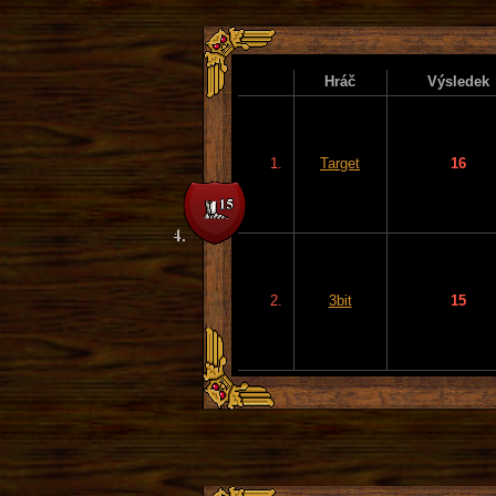
Hráč
Výsledek
1.
Target
16
2.
3bit
15