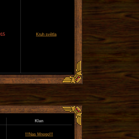
015
Kruh světla
Klan
!!!Nas Mnogo!!!