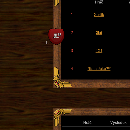
Hráč
1.
Gurtík
2.
3bit
3.
†X†
4.
*Its a Joke?!*
Hráč
Výsledek