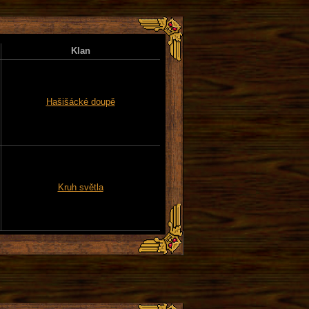
Klan
Hašišácké doupě
Kruh světla