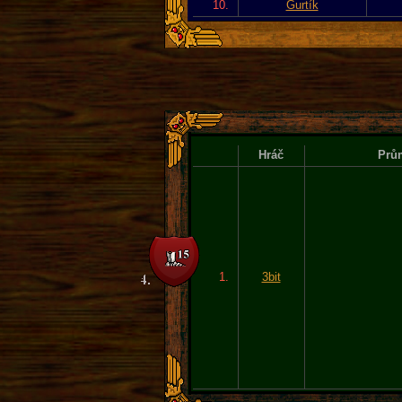
10.
Gurtík
Hráč
Prům
1.
3bit