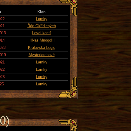
m
Klan
022
Lamky
021
Řád Okřídlených
2013
Lovci kostí
014
!!!Nas Mnogo!!!
2023
Královská Legie
2019
Mysteriarchové
021
Lamky
022
Lamky
023
Lamky
025
Lamky