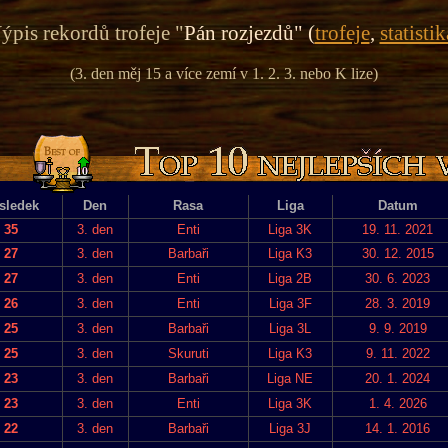
ýpis rekordů trofeje "
Pán rozjezdů" (
trofeje
,
statistik
(3. den měj 15 a více zemí v 1. 2. 3. nebo K lize)
sledek
Den
Rasa
Liga
Datum
35
3. den
Enti
Liga 3K
19. 11. 2021
27
3. den
Barbaři
Liga K3
30. 12. 2015
27
3. den
Enti
Liga 2B
30. 6. 2023
26
3. den
Enti
Liga 3F
28. 3. 2019
25
3. den
Barbaři
Liga 3L
9. 9. 2019
25
3. den
Skuruti
Liga K3
9. 11. 2022
23
3. den
Barbaři
Liga NE
20. 1. 2024
23
3. den
Enti
Liga 3K
1. 4. 2026
22
3. den
Barbaři
Liga 3J
14. 1. 2016