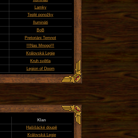
Lamky
Teplé ponožky
Ilumináti
BoB
Pretoriáni Temnot
!!!Nas Mnogo!!!
Královská Legie
Kruh světla
Legion of Doom
Klan
Hašišácké doupě
Královská Legie