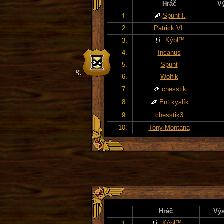
Hráč
V
Spunt I.
1.
2.
Patrick VI.
Kýbl™
3.
4.
Incanus
5.
Spunt
6.
Wolfik
7.
chesstik
8.
Ent kyslík
9.
chesstik3
10.
Tony Montana
Hráč
Výs
Kýbl™
1.