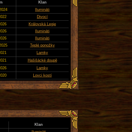
um
Klan
 2024
Ilumináti
2022
Divocí
2026
Královská Legie
2026
Ilumináti
2026
Ilumináti
 2025
Teplé ponožky
2021
Lamky
2021
Hašišácké doupě
2026
Lamky
2020
Lovci kostí
Klan
Ilumináti