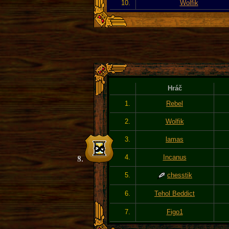
10.
Wolfik
Hráč
1.
Rebel
2.
Wolfik
3.
lamas
4.
Incanus
5.
chesstik
6.
Tehol Beddict
7.
Figo1