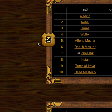
Hráč
V
1.
aladinn
2.
Rebel
3.
lamas
4.
Wolfik
5.
Alfons Mucha
6.
Dea†h Mas†er
7.
chesstik
8.
Indián
9.
Turecká káva
10.
Dead Master 5