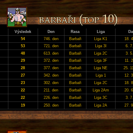
Výsledek
Den
Rasa
Liga
Da
54
746. den
Barbaři
Liga K1
18. 
53
721. den
Barbaři
Liga 3I
6. 7
48
613. den
Barbaři
Liga 2C
3. 5
29
372. den
Barbaři
Liga 3F
11. 
28
377. den
Barbaři
Liga NE
25. 1
27
342. den
Barbaři
Liga 1
12. 
23
302. den
Barbaři
Liga 2C
18. 
22
211. den
Barbaři
Liga 2Am
20. 
22
226. den
Barbaři
Liga 3C
3. 7
19
250. den
Barbaři
Liga 2A
27. 