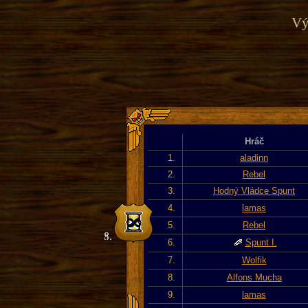
Vý
Hráč
1.
aladinn
2.
Rebel
3.
Hodný Vládce Spunt
4.
lamas
5.
Rebel
6.
Spunt I.
7.
Wolfik
8.
Alfons Mucha
9.
lamas