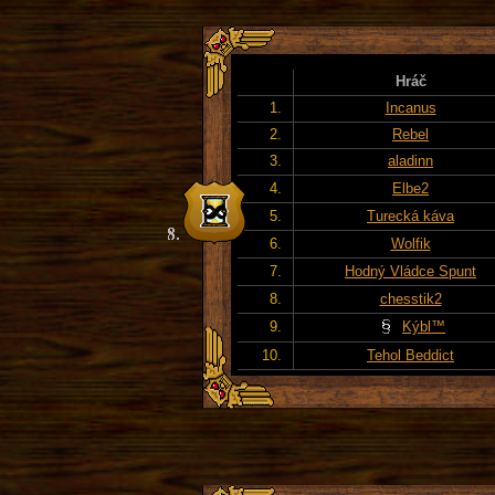
Hráč
1.
Incanus
2.
Rebel
3.
aladinn
4.
Elbe2
5.
Turecká káva
6.
Wolfik
7.
Hodný Vládce Spunt
8.
chesstik2
9.
Kýbl™
10.
Tehol Beddict