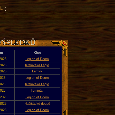
ika
)
um
Klan
 2026
Legion of Doom
 2026
Královská Legie
 2025
Lamky
2025
Legion of Doom
2026
Královská Legie
2026
Ilumináti
 2025
Legion of Doom
 2025
Hašišácké doupě
 2025
Legion of Doom