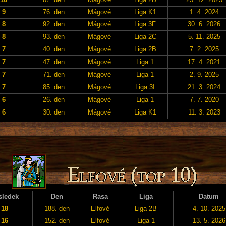
9
76. den
Mágové
Liga K1
1. 4. 2024
8
92. den
Mágové
Liga 3F
30. 6. 2026
8
93. den
Mágové
Liga 2C
5. 11. 2025
7
40. den
Mágové
Liga 2B
7. 2. 2025
7
47. den
Mágové
Liga 1
17. 4. 2021
7
71. den
Mágové
Liga 1
2. 9. 2025
7
85. den
Mágové
Liga 3I
21. 3. 2024
6
26. den
Mágové
Liga 1
7. 7. 2020
6
30. den
Mágové
Liga K1
11. 3. 2023
sledek
Den
Rasa
Liga
Datum
18
188. den
Elfové
Liga 2B
4. 10. 2025
16
152. den
Elfové
Liga 1
13. 5. 2026