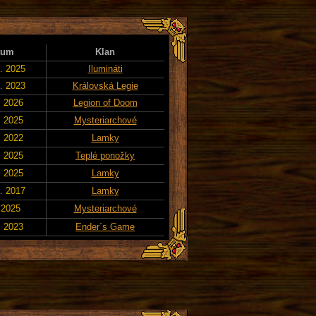
tum
Klan
. 2025
Ilumináti
. 2023
Královská Legie
. 2026
Legion of Doom
. 2025
Mysteriarchové
. 2022
Lamky
. 2025
Teplé ponožky
. 2025
Lamky
. 2017
Lamky
 2025
Mysteriarchové
. 2023
Ender´s Game