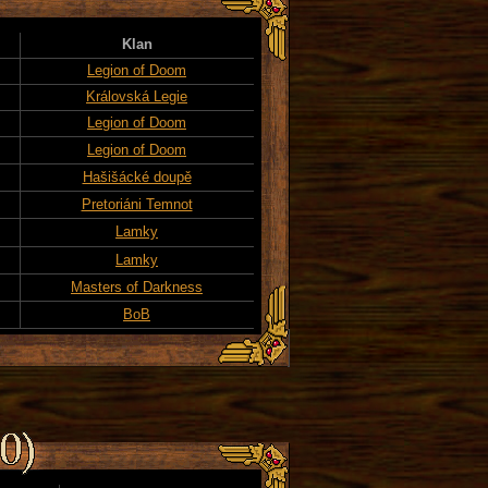
Klan
Legion of Doom
Královská Legie
Legion of Doom
Legion of Doom
Hašišácké doupě
Pretoriáni Temnot
Lamky
Lamky
Masters of Darkness
BoB