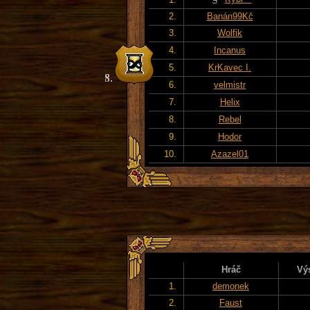
2.
Banán99Kč
3.
Wolfik
4.
Incanus
5.
KrKavec I.
6.
velmistr
7.
Helix
8.
Rebel
9.
Hodor
10.
Azazel01
Hráč
Vý
1.
demonek
2.
Faust