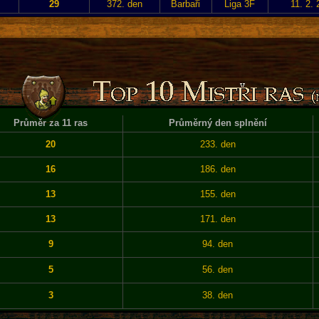
29
372. den
Barbaři
Liga 3F
11. 2.
Průměr za 11 ras
Průměrný den splnění
20
233. den
16
186. den
13
155. den
13
171. den
9
94. den
5
56. den
3
38. den