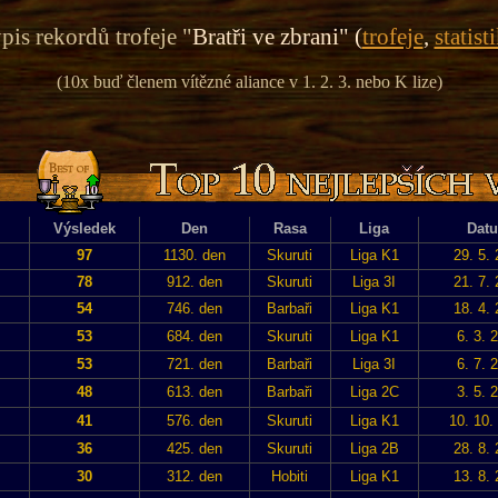
pis rekordů trofeje "
Bratři ve zbrani" (
trofeje
,
statist
(10x buď členem vítězné aliance v 1. 2. 3. nebo K lize)
Výsledek
Den
Rasa
Liga
Dat
97
1130. den
Skuruti
Liga K1
29. 5.
78
912. den
Skuruti
Liga 3I
21. 7.
54
746. den
Barbaři
Liga K1
18. 4.
53
684. den
Skuruti
Liga K1
6. 3. 
53
721. den
Barbaři
Liga 3I
6. 7. 
48
613. den
Barbaři
Liga 2C
3. 5. 
41
576. den
Skuruti
Liga K1
10. 10.
36
425. den
Skuruti
Liga 2B
28. 8.
30
312. den
Hobiti
Liga K1
13. 8.