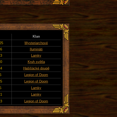
Klan
25
Mysteriarchové
26
Ilumináti
23
Lamky
20
Kruh světla
24
Hašišácké doupě
6
Legion of Doom
25
Legion of Doom
5
Lamky
21
Lamky
23
Legion of Doom