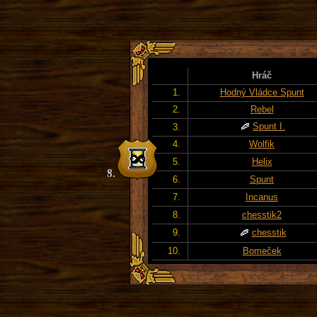
Hráč
1.
Hodný Vládce Spunt
2.
Rebel
Spunt I.
3.
4.
Wolfik
5.
Helix
6.
Spunt
7.
Incanus
8.
chesstik2
9.
chesstik
10.
Bomeček