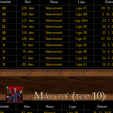
ýsledek
Den
Rasa
Liga
Dat
18
220. den
Nekromanti
Liga 2C
28. 11.
14
159. den
Nekromanti
Liga 3M
2. 10. 
12
127. den
Nekromanti
Liga 2Bm
23. 7. 
11
154. den
Nekromanti
Liga 2B
26. 4. 
10
119. den
Nekromanti
Liga 2B
22. 1. 
10
126. den
Nekromanti
Liga 3F
27. 10.
9
74. den
Nekromanti
Liga 3K
31. 5. 
9
75. den
Nekromanti
Liga 2B
22. 8. 
9
77. den
Nekromanti
Liga 3D
31. 5. 
9
85. den
Nekromanti
Liga K1
16. 8. 
ledek
Den
Rasa
Liga
Datum
10
87. den
Mágové
Liga 2B
25. 12. 2025