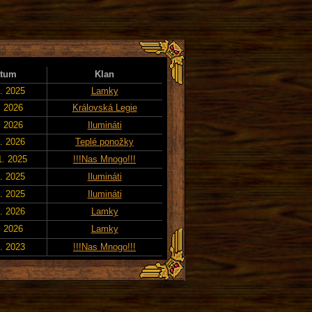
tum
Klan
4. 2025
Lamky
. 2026
Královská Legie
. 2026
Ilumináti
2. 2026
Teplé ponožky
1. 2025
!!!Nas Mnogo!!!
3. 2025
Ilumináti
8. 2025
Ilumináti
6. 2026
Lamky
. 2026
Lamky
9. 2023
!!!Nas Mnogo!!!