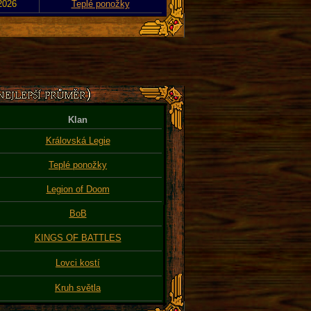
 2026
Teplé ponožky
Klan
Královská Legie
Teplé ponožky
Legion of Doom
BoB
KINGS OF BATTLES
Lovci kostí
Kruh světla