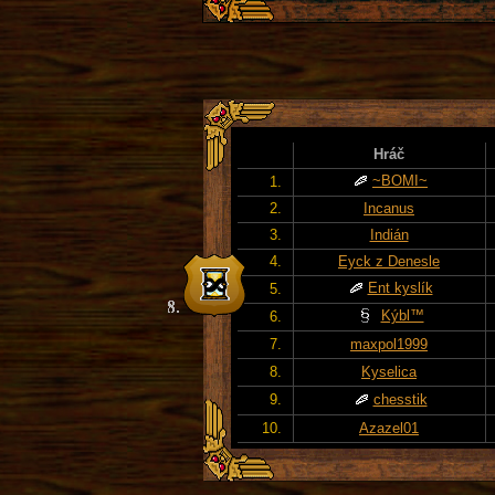
Hráč
~BOMI~
1.
2.
Incanus
3.
Indián
4.
Eyck z Denesle
Ent kyslík
5.
Kýbl™
6.
7.
maxpol1999
8.
Kyselica
9.
chesstik
10.
Azazel01