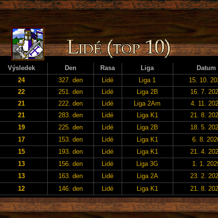
Výsledek
Den
Rasa
Liga
Datum
24
327. den
Lidé
Liga 1
15. 10. 20
22
251. den
Lidé
Liga 2B
16. 7. 20
21
222. den
Lidé
Liga 2Am
4. 11. 20
21
283. den
Lidé
Liga K1
21. 8. 20
19
225. den
Lidé
Liga 2B
18. 5. 20
17
153. den
Lidé
Liga K1
6. 8. 202
15
193. den
Lidé
Liga K1
21. 4. 20
13
156. den
Lidé
Liga 3G
1. 1. 202
13
163. den
Lidé
Liga 2A
23. 2. 20
12
146. den
Lidé
Liga K1
21. 8. 20