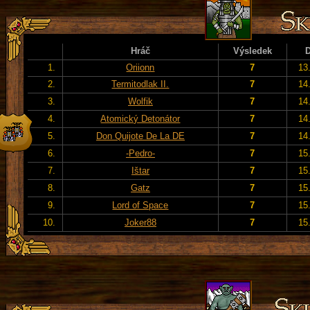
Hráč
Výsledek
1.
Oriionn
7
13
2.
Termitodlak II.
7
14
3.
Wolfik
7
14
4.
Atomický Detonátor
7
14
5.
Don Quijote De La DE
7
14
6.
-Pedro-
7
15
7.
Ištar
7
15
8.
Gatz
7
15
9.
Lord of Space
7
15
10.
Joker88
7
15