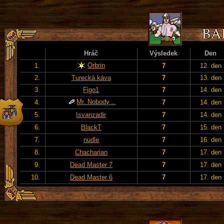
Hráč
Výsledek
Den
Orbrin
1.
7
12. den
2.
Turecká káva
7
13. den
3.
Figo1
7
14. den
Mr. Nobody ..
4.
7
14. den
5.
Isvanzadir
7
14. den
6.
BlackT
7
15. den
7.
nudle
7
16. den
8.
Chacharian
7
17. den
9.
Dead Master 7
7
17. den
10.
Dead Master 6
7
17. den