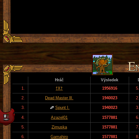
Hráč
Výsledek
1.
†X†
1956916
5
2.
Dead Master lll.
1940023
2
3.
Spunt I.
1940023
3
4.
Azazel01
1577881
6
5.
Zimuska
1577881
7
6.
Gamahiro
1577881
8