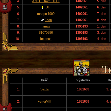
4.
ANGEL from HELL
1402061
5. den
5.
Ufin
1402061
6. den
6.
maxpol1999
1402061
7. den
7.
Jean
1402061
8. den
8.
lamas
1395193
1. den
9.
81070586
1395193
3. den
10.
Incanus
1395193
4. den
Hráč
Výsledek
D
1.
Vexta
1861609
3. 
2.
FerrerVIII
1861609
4. 