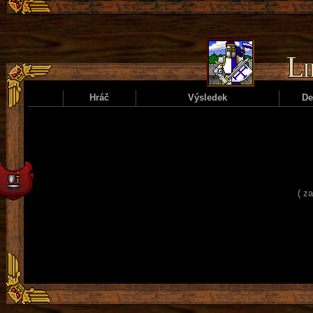
Hráč
Výsledek
D
( z