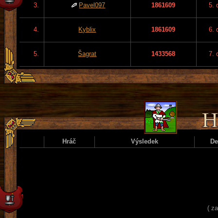
3.
Pavel097
1861609
5. 
4.
Kyblix
1861609
6. 
5.
Šagrat
1433568
7. 
Hráč
Výsledek
D
( z