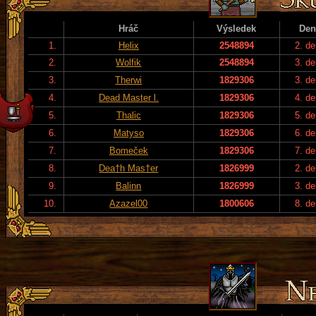
Hráč
Výsledek
Den
1.
Helix
2548894
2. de
2.
Wolfik
2548894
3. de
3.
Therwi
1829306
3. de
4.
Dead Master l.
1829306
4. de
5.
Thalic
1829306
5. de
6.
Matyso
1829306
6. de
7.
Bomeček
1829306
7. de
8.
Dea†h Mas†er
1826999
2. de
9.
Balinn
1826999
3. de
10.
Azazel00
1800606
8. de