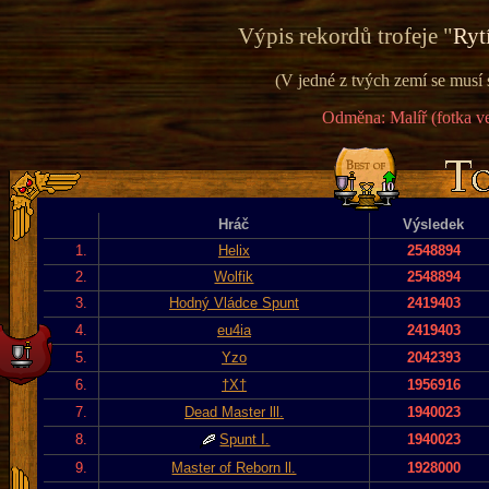
Výpis rekordů trofeje "
Ryt
(V jedné z tvých zemí se musí 
Odměna: Malíř (fotka ve
Hráč
Výsledek
1.
Helix
2548894
2.
Wolfik
2548894
3.
Hodný Vládce Spunt
2419403
4.
eu4ia
2419403
5.
Yzo
2042393
6.
†X†
1956916
7.
Dead Master lll.
1940023
8.
Spunt I.
1940023
9.
Master of Reborn ll.
1928000