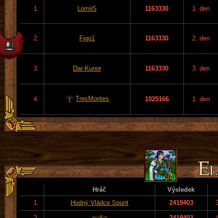
1.
Lomir5
1163330
1. den
2.
Figo1
1163330
2. den
3.
Dar-Kunor
1163330
3. den
TresMontes
4.
1025166
1. den
Hráč
Výsledek
1.
Hodný Vládce Spunt
2419403
2.
eu4ia
2419403