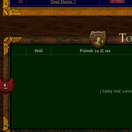
10.
Dead Master 7
1870865
Hráč
Průměr za 11 ras
( žádný hráč zatím