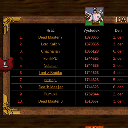
Hráč
Výsledek
Den
1.
Dead Master 7
1870865
2. den
2.
Lord Kalich
1870865
3. den
3.
Chacharian
1865129
6. den
4.
konikPD
1744626
2. den
5.
Nefarian
1744626
3. den
6.
Lord z Bráčku
1744626
4. den
7.
noxtrip.
1744626
5. den
8.
Đea†h Mas†er
1744626
6. den
9.
Pumukli
1732844
2. den
10.
Dead Master 3
1613667
3. den