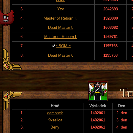
3.
Yzo
2042393
4.
Master of Reborn ll.
1928000
5.
Dead Master 8
1608082
6.
Master of Reborn l.
1569761
7.
~BOMI~
1195758
8.
Dead Master 6
1195758
Hráč
Výsledek
Den
1.
demonek
1402061
2. den
2.
Kyselica
1402061
3. den
3.
Beny
1402061
4. den