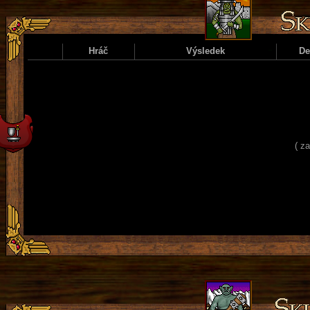
Hráč
Výsledek
D
( z