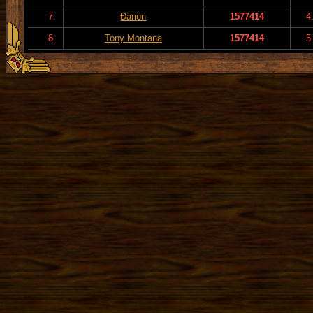
7.
Đarion
1577414
4
8.
Tony Montana
1577414
5