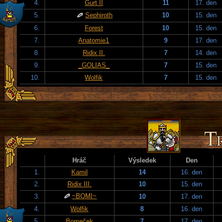
4.
Gurt II
11
17. den
5.
Sephiroth
10
15. den
6.
Forest
10
15. den
7.
Anatomie1
9
17. den
8.
Ridix II.
7
14. den
9.
_GOLIAS_
7
15. den
10.
Wolfik
7
15. den
Hráč
Výsledek
Den
1.
Kamil
14
16. den
2.
Ridix III.
10
15. den
~BOMI~
3.
10
17. den
4.
Wolfik
8
16. den
5.
Bomeček
7
17. den