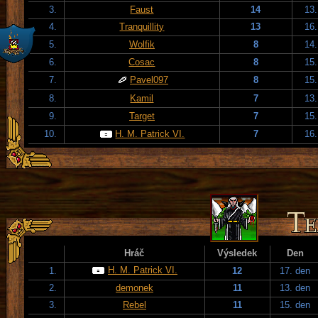
3.
Faust
14
13.
4.
Tranquillity
13
16.
5.
Wolfik
8
14.
6.
Cosac
8
15.
7.
Pavel097
8
15.
8.
Kamil
7
13.
9.
Target
7
15.
10.
H. M. Patrick VI.
7
16.
Hráč
Výsledek
Den
H. M. Patrick VI.
1.
12
17. den
2.
demonek
11
13. den
3.
Rebel
11
15. den