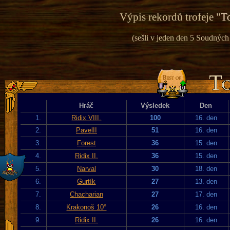
Výpis rekordů trofeje "
To
(sešli v jeden den 5 Soudných 
Hráč
Výsledek
Den
1.
Ridix VIII.
100
16. den
2.
PavelII
51
16. den
3.
Forest
36
15. den
4.
Ridix II.
36
15. den
5.
Narval
30
18. den
6.
Gurtík
27
13. den
7.
Chacharian
27
17. den
8.
Krakonoš 10°
26
16. den
9.
Ridix II.
26
16. den