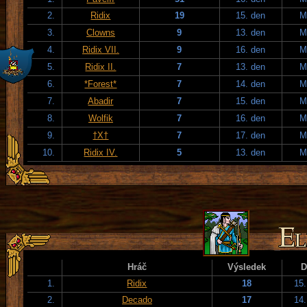
2.
Ridix
19
15. den
M
3.
Clowns
9
13. den
M
4.
Ridix VII.
9
16. den
M
5.
Ridix II.
7
13. den
M
6.
*Forest*
7
14. den
M
7.
Abadir
7
15. den
M
8.
Wolfik
7
16. den
M
9.
†X†
7
17. den
M
10.
Ridix IV.
5
13. den
M
Hráč
Výsledek
D
1.
Ridix
18
15.
2.
Decado
17
14.