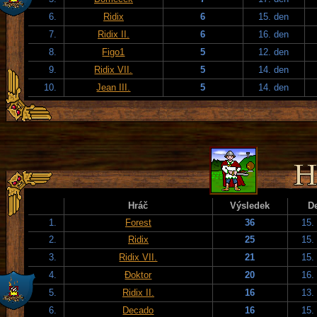
6.
Ridix
6
15. den
7.
Ridix II.
6
16. den
8.
Figo1
5
12. den
9.
Ridix VII.
5
14. den
10.
Jean III.
5
14. den
Hráč
Výsledek
D
1.
Forest
36
15.
2.
Ridix
25
15.
3.
Ridix VII.
21
15.
4.
Đoktor
20
16.
5.
Ridix II.
16
13.
6.
Decado
16
15.