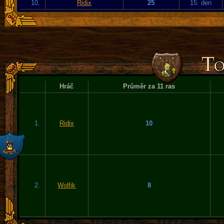
10.
Ridix
25
15. den
Hráč
Průměr za 11 ras
1.
Ridix
10
2.
Wolfik
8