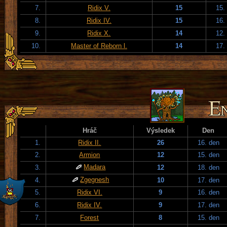
7.
Ridix V.
15
15.
8.
Ridix IV.
15
16.
9.
Ridix X.
14
12.
10.
Master of Reborn l.
14
17.
Hráč
Výsledek
Den
1.
Ridix II.
26
16. den
2.
Armion
12
15. den
Madara
3.
12
18. den
Zgegnesh
4.
10
17. den
5.
Ridix VI.
9
16. den
6.
Ridix IV.
9
17. den
7.
Forest
8
15. den