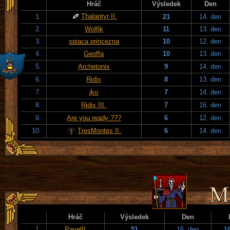
Hráč
Výsledek
Den
Thalantyr II.
1.
21
14. den
2.
Wolfik
11
13. den
3.
spiaca princezna
10
12. den
4.
Geoffa
10
13. den
5.
Archetonix
9
14. den
6.
Ridix
8
13. den
7.
jko
7
14. den
8.
Ridix III.
7
16. den
9.
Are you ready ???
6
12. den
10.
TresMontes II.
6
14. den
Hráč
Výsledek
Den
1.
PavelII
51
16. den
M