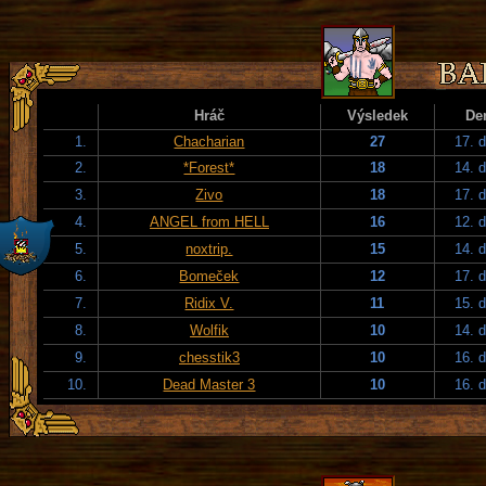
Hráč
Výsledek
De
1.
Chacharian
27
17. 
2.
*Forest*
18
14. 
3.
Zivo
18
17. 
4.
ANGEL from HELL
16
12. 
5.
noxtrip.
15
14. 
6.
Bomeček
12
17. 
7.
Ridix V.
11
15. 
8.
Wolfik
10
14. 
9.
chesstik3
10
16. 
10.
Dead Master 3
10
16. 