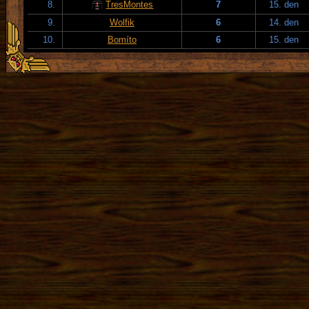
8.
TresMontes
7
15. den
9.
Wolfik
6
14. den
10.
Bomíto
6
15. den