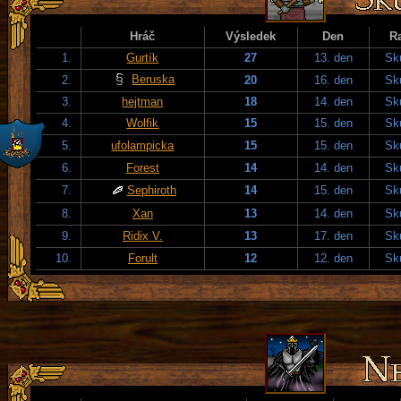
Hráč
Výsledek
Den
R
1.
Gurtík
27
13. den
Sku
Beruska
2.
20
16. den
Sku
3.
hejtman
18
14. den
Sku
4.
Wolfik
15
15. den
Sku
5.
ufolampicka
15
15. den
Sku
6.
Forest
14
14. den
Sku
7.
Sephiroth
14
15. den
Sku
8.
Xan
13
14. den
Sku
9.
Ridix V.
13
17. den
Sku
10.
Forult
12
12. den
Sku