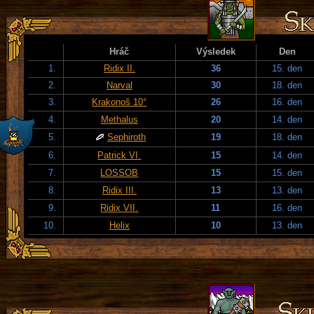
Hráč
Výsledek
Den
1.
Ridix II.
36
15. den
2.
Narval
30
18. den
3.
Krakonoš 10°
26
16. den
4.
Methalus
20
14. den
5.
Sephiroth
19
18. den
6.
Patrick VI.
15
14. den
7.
LOSSOB
15
15. den
8.
Ridix III.
13
13. den
9.
Ridix VII.
11
16. den
10.
Helix
10
13. den