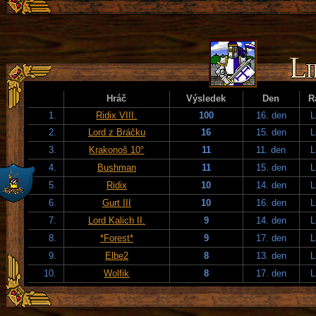
Hráč
Výsledek
Den
R
1.
Ridix VIII.
100
16. den
L
2.
Lord z Bráčku
16
15. den
L
3.
Krakonoš 10°
11
11. den
L
4.
Bushman
11
15. den
L
5.
Ridix
10
14. den
L
6.
Gurt III
10
16. den
L
7.
Lord Kalich II.
9
14. den
L
8.
*Forest*
9
17. den
L
9.
Elbe2
8
13. den
L
10.
Wolfik
8
17. den
L