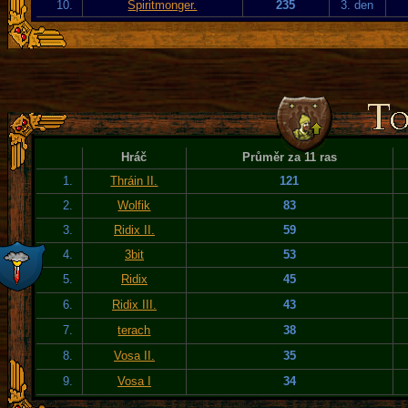
10.
Spiritmonger.
235
3. den
Hráč
Průměr za 11 ras
1.
Thráin II.
121
2.
Wolfik
83
3.
Ridix II.
59
4.
3bit
53
5.
Ridix
45
6.
Ridix III.
43
7.
terach
38
8.
Vosa II.
35
9.
Vosa I
34