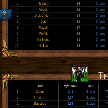
3.
Thráin II.
94
3. den
4.
Abadir
91
3. den
5.
Drak z Hor II
89
3. den
6.
3bit
75
3. den
7.
PavelI
67
3. den
8.
Wolfik
66
3. den
9.
Dar-Kunor
61
3. den
10.
Niellon
59
3. den
Hráč
Výsledek
Den
1.
Cosac
241
3. den
T
2.
Thráin II.
137
3. den
T
3.
Bassilus
123
3. den
T