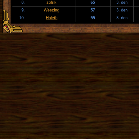
8.
zofrik
65
3. den
9.
Weezing
57
3. den
10.
Haleth
55
3. den