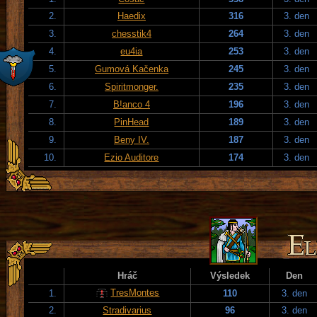
2.
Haedix
316
3. den
3.
chesstik4
264
3. den
4.
eu4ia
253
3. den
5.
Gumová Kačenka
245
3. den
6.
Spiritmonger.
235
3. den
7.
B!anco 4
196
3. den
8.
PinHead
189
3. den
9.
Beny IV.
187
3. den
10.
Ezio Auditore
174
3. den
Hráč
Výsledek
Den
TresMontes
1.
110
3. den
2.
Stradivarius
96
3. den