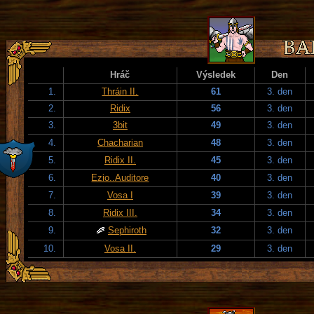
Hráč
Výsledek
Den
1.
Thráin II.
61
3. den
2.
Ridix
56
3. den
3.
3bit
49
3. den
4.
Chacharian
48
3. den
5.
Ridix II.
45
3. den
6.
Ezio..Auditore
40
3. den
7.
Vosa I
39
3. den
8.
Ridix III.
34
3. den
9.
Sephiroth
32
3. den
10.
Vosa II.
29
3. den