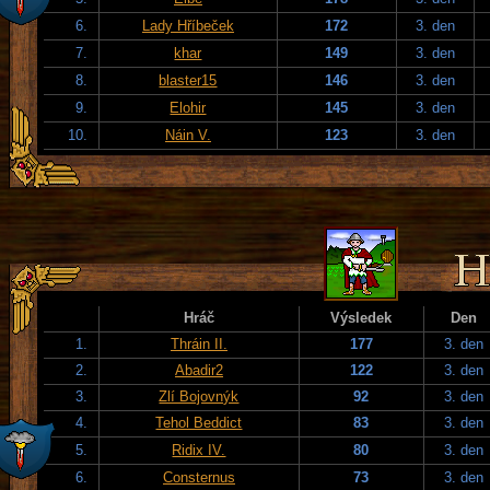
6.
Lady Hříbeček
172
3. den
7.
khar
149
3. den
8.
blaster15
146
3. den
9.
Elohir
145
3. den
10.
Náin V.
123
3. den
Hráč
Výsledek
Den
1.
Thráin II.
177
3. den
2.
Abadir2
122
3. den
3.
Zlí Bojovnýk
92
3. den
4.
Tehol Beddict
83
3. den
5.
Ridix IV.
80
3. den
6.
Consternus
73
3. den