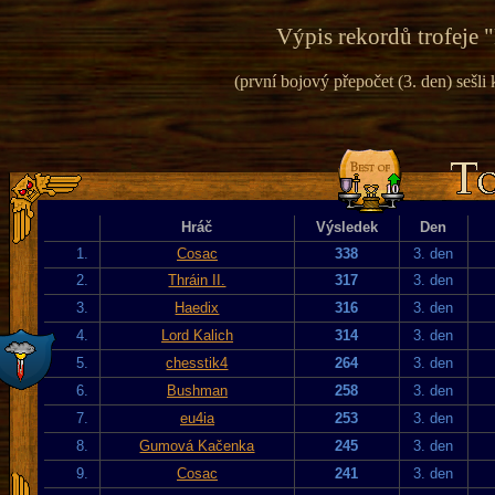
Výpis rekordů trofeje "
(první bojový přepočet (3. den) sešli k
Hráč
Výsledek
Den
1.
Cosac
338
3. den
2.
Thráin II.
317
3. den
3.
Haedix
316
3. den
4.
Lord Kalich
314
3. den
5.
chesstik4
264
3. den
6.
Bushman
258
3. den
7.
eu4ia
253
3. den
8.
Gumová Kačenka
245
3. den
9.
Cosac
241
3. den