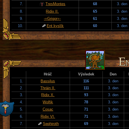
7.
TresMontes
68
3. den
8.
Ridix II.
65
3. den
9.
-=Grigor=-
61
3. den
10.
Ent kyslík
60
3. den
Hráč
Výsledek
Den
1.
Bassilus
116
3. den
2.
Thráin II.
111
3. den
3.
Ridix X.
93
3. den
4.
Wolfik
78
3. den
5.
Cosac
71
3. den
6.
Ridix VI.
71
3. den
7.
Sephiroth
69
3. den