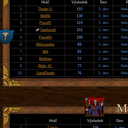
Hráč
Výsledek
Den
1.
Thráin II.
153
3. den
Nek
2.
Wolfik
130
3. den
Nek
3.
PavelII
123
3. den
Nek
4.
Sephiroth
101
3. den
Nek
5.
PavelIII
100
3. den
Nek
6.
Melisandre
89
3. den
Nek
7.
3bit
81
3. den
Nek
8.
Belegur
77
3. den
Nek
9.
Ridix XI.
77
3. den
Nek
10.
SandDeath
76
3. den
Nek
Hráč
Výsledek
Den
1.
Cosac
338
3. den