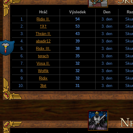
Hráč
Výsledek
Den
Ra
1.
Ridix II.
54
3. den
Skur
2.
†X†
53
3. den
Skur
3.
Thráin II.
43
3. den
Skur
4.
abadir12
39
3. den
Skur
5.
Ridix III.
38
3. den
Skur
6.
terach
35
3. den
Skur
7.
Vosa II.
32
3. den
Skur
8.
Wolfik
32
3. den
Skur
9.
Ridix
32
3. den
Skur
10.
3bit
31
3. den
Skur