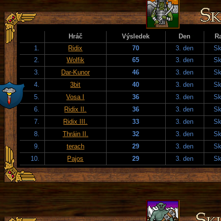
Hráč
Výsledek
Den
R
1.
Ridix
70
3. den
Sk
2.
Wolfik
65
3. den
Sk
3.
Dar-Kunor
46
3. den
Sk
4.
3bit
40
3. den
Sk
5.
Vosa I
36
3. den
Sk
6.
Ridix II.
36
3. den
Sk
7.
Ridix III.
33
3. den
Sk
8.
Thráin II.
32
3. den
Sk
9.
terach
29
3. den
Sk
10.
Pajos
29
3. den
Sk