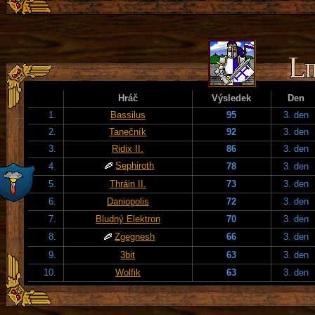
Hráč
Výsledek
Den
1.
Bassilus
95
3. den
2.
Tanečník
92
3. den
3.
Ridix II.
86
3. den
Sephiroth
4.
78
3. den
5.
Thráin II.
73
3. den
6.
Daniopolis
72
3. den
7.
Bludný Elektron
70
3. den
8.
Zgegnesh
66
3. den
9.
3bit
63
3. den
10.
Wolfik
63
3. den