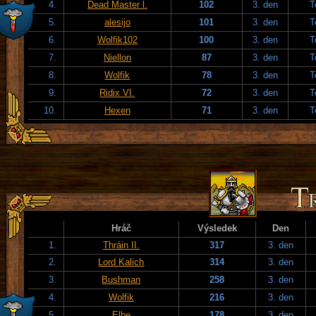
4.
Dead Master l.
102
3. den
T
5.
alesijo
101
3. den
T
6.
Wolfik102
100
3. den
T
7.
Niellon
87
3. den
T
8.
Wolfik
78
3. den
T
9.
Ridix VI.
72
3. den
T
10.
Hexen
71
3. den
T
Hráč
Výsledek
Den
1.
Thráin II.
317
3. den
2.
Lord Kalich
314
3. den
3.
Bushman
258
3. den
4.
Wolfik
216
3. den
5.
Elbe
178
3. den