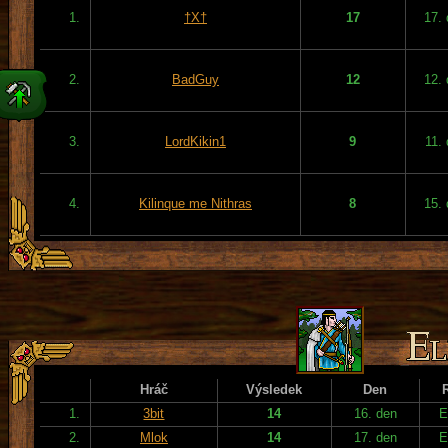
1.
†X†
17
17.
2.
BadGuy
12
12.
3.
LordKikin1
9
11.
4.
Kilinque me Nithras
8
15.
Hráč
Výsledek
Den
1.
3bit
14
16. den
E
2.
Mlok
14
17. den
E