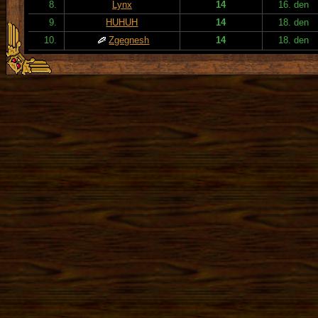
8.
Lynx
14
16. den
9.
HUHUH
14
18. den
10.
Zgegnesh
14
18. den