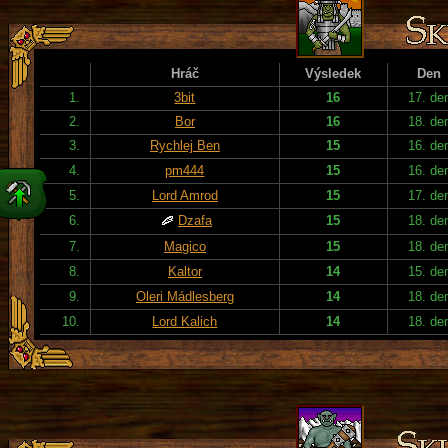
Hráč
Výsledek
Den
1.
3bit
16
17. de
2.
Bor
16
18. de
3.
Rychlej Ben
15
16. de
4.
pm444
15
16. de
5.
Lord Amrod
15
17. de
6.
Dzafa
15
18. de
7.
Magico
15
18. de
8.
Kaltor
14
15. de
9.
Oleri Mádlesberg
14
18. de
10.
Lord Kalich
14
18. de