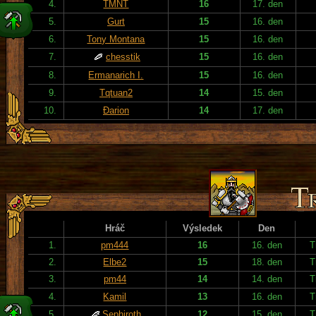
4.
TMNT
16
17. den
5.
Gurt
15
16. den
6.
Tony Montana
15
16. den
7.
chesstik
15
16. den
8.
Ermanarich I.
15
16. den
9.
Tqtuan2
14
15. den
10.
Đarion
14
17. den
Hráč
Výsledek
Den
1.
pm444
16
16. den
T
2.
Elbe2
15
18. den
T
3.
pm44
14
14. den
T
4.
Kamil
13
16. den
T
5.
Sephiroth
12
15. den
T