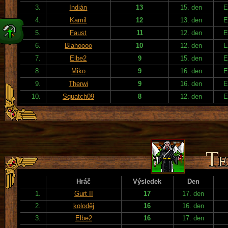
3.
Indián
13
15. den
E
4.
Kamil
12
13. den
E
5.
Faust
11
12. den
E
6.
Blahoooo
10
12. den
E
7.
Elbe2
9
15. den
E
8.
Miko
9
16. den
E
9.
Therwi
9
16. den
E
10.
Squatch09
8
12. den
E
Hráč
Výsledek
Den
1.
Gurt II
17
17. den
2.
koloděj
16
16. den
3.
Elbe2
16
17. den