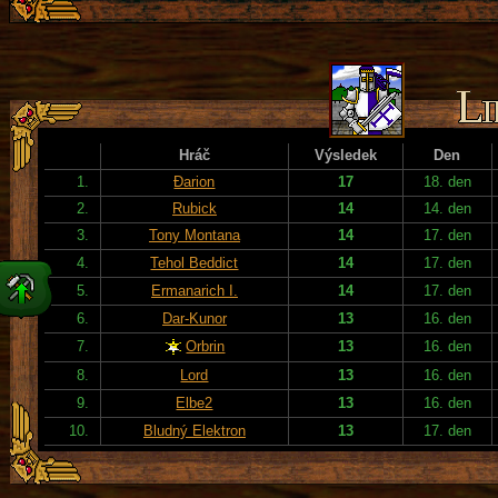
Hráč
Výsledek
Den
1.
Đarion
17
18. den
2.
Rubick
14
14. den
3.
Tony Montana
14
17. den
4.
Tehol Beddict
14
17. den
5.
Ermanarich I.
14
17. den
6.
Dar-Kunor
13
16. den
7.
Orbrin
13
16. den
8.
Lord
13
16. den
9.
Elbe2
13
16. den
10.
Bludný Elektron
13
17. den