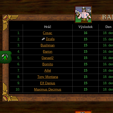
Hráč
Výsledek
Den
1.
Cosac
16
18. de
Dzafa
2.
15
15. de
3.
Bushman
15
16. de
4.
Đarion
15
16. de
5.
Danael2
15
16. de
6.
Bomíto
15
16. de
7.
Aifel
15
18. de
8.
Tony Montana
15
18. de
9.
Elf Danius
15
18. de
10.
Maximus Decimus
15
18. de