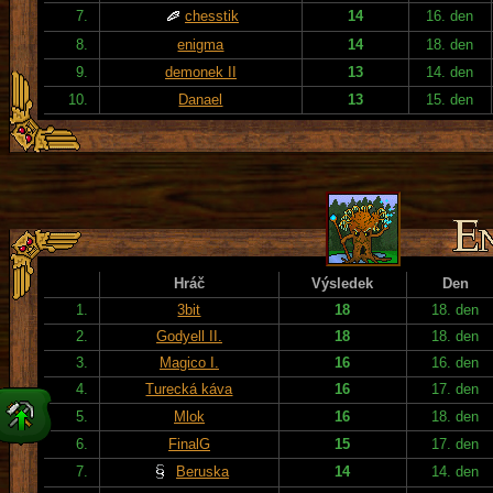
7.
chesstik
14
16. den
8.
enigma
14
18. den
9.
demonek II
13
14. den
10.
Danael
13
15. den
Hráč
Výsledek
Den
1.
3bit
18
18. den
2.
Godyell II.
18
18. den
3.
Magico I.
16
16. den
4.
Turecká káva
16
17. den
5.
Mlok
16
18. den
6.
FinalG
15
17. den
7.
Beruska
14
14. den