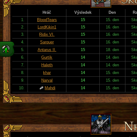
Hráč
Výsledek
Den
R
1.
BloodTears
15
15. den
Sku
2.
LordKikin1
15
16. den
Sku
3.
Ridix VI.
15
16. den
Sku
4.
Sarquer
15
16. den
Sku
5.
Antarus II.
15
18. den
Sku
6.
Gurtík
14
14. den
Sku
7.
Haleth
14
14. den
Sku
8.
khar
14
15. den
Sku
9.
Narval
14
15. den
Sku
10.
Mahdi
14
15. den
Sku