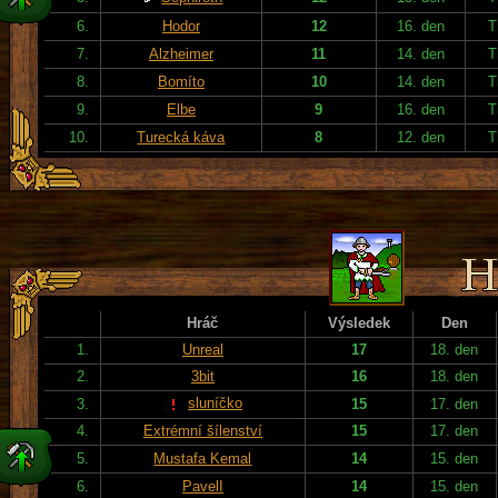
6.
Hodor
12
16. den
T
7.
Alzheimer
11
14. den
T
8.
Bomíto
10
14. den
T
9.
Elbe
9
16. den
T
10.
Turecká káva
8
12. den
T
Hráč
Výsledek
Den
1.
Unreal
17
18. den
2.
3bit
16
18. den
sluníčko
3.
15
17. den
4.
Extrémní šílenství
15
17. den
5.
Mustafa Kemal
14
15. den
6.
PavelI
14
15. den