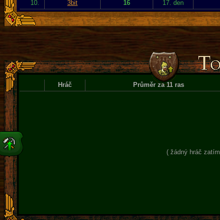
10.
3bit
16
17. den
Hráč
Průměr za 11 ras
( žádný hráč zatím