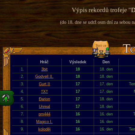
Výpis rekordů trofeje "
D
(do 18. dne se udrž osm dní za sebou na 
Hráč
Výsledek
Den
1.
3bit
18
18. den
2.
Godyell II.
18
18. den
3.
Gurt II
17
17. den
Tem
4.
†X†
17
17. den
5.
Đarion
17
18. den
6.
Unreal
17
18. den
7.
pm444
16
16. den
T
8.
Magico I.
16
16. den
9.
koloděj
16
16. den
Tem