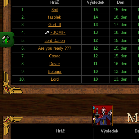
Hráč
Výsledek
Den
1.
3bit
15
15. den
2.
fazolek
14
18. den
3.
Gurt III
13
17. den
4.
~BOMI~
13
18. den
5.
Lord Đarion
12
15. den
6.
Are you ready ???
12
15. den
7.
Cosac
12
15. den
8.
Daver
11
16. den
9.
Belegur
10
13. den
10.
Lord
10
13. den
Hráč
Výsledek
D