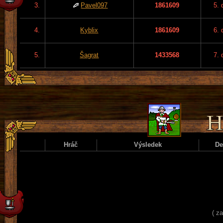
3.
Pavel097
1861609
5. 
4.
Kyblix
1861609
6. 
5.
Šagrat
1433568
7. 
Hráč
Výsledek
D
( z