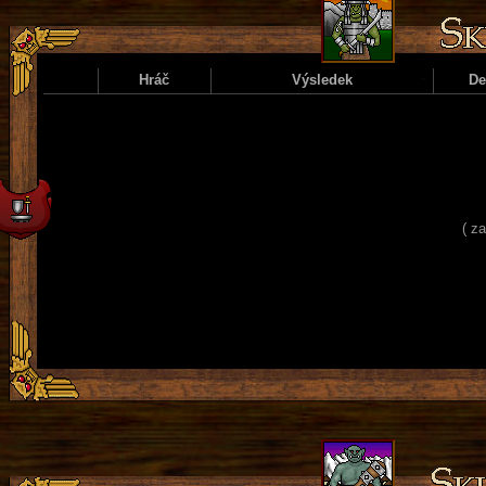
Hráč
Výsledek
D
( z