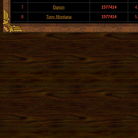
7.
Đarion
1577414
4
8.
Tony Montana
1577414
5