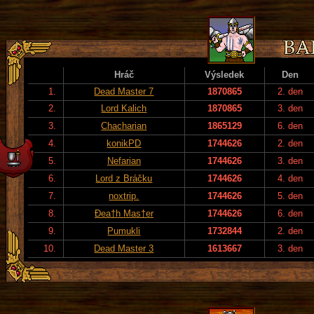
Hráč
Výsledek
Den
1.
Dead Master 7
1870865
2. den
2.
Lord Kalich
1870865
3. den
3.
Chacharian
1865129
6. den
4.
konikPD
1744626
2. den
5.
Nefarian
1744626
3. den
6.
Lord z Bráčku
1744626
4. den
7.
noxtrip.
1744626
5. den
8.
Đea†h Mas†er
1744626
6. den
9.
Pumukli
1732844
2. den
10.
Dead Master 3
1613667
3. den