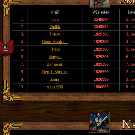
Hráč
Výsledek
Den
1.
Helix
2548894
2. de
2.
Wolfik
2548894
3. de
3.
Therwi
1829306
3. de
4.
Dead Master l.
1829306
4. de
5.
Thalic
1829306
5. de
6.
Matyso
1829306
6. de
7.
Bomeček
1829306
7. de
8.
Dea†h Mas†er
1826999
2. de
9.
Balinn
1826999
3. de
10.
Azazel00
1800606
8. de