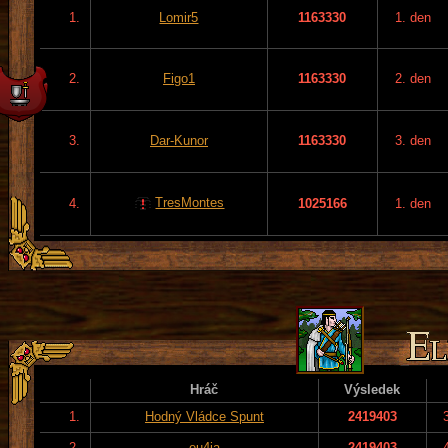
1.
Lomir5
1163330
1. den
2.
Figo1
1163330
2. den
3.
Dar-Kunor
1163330
3. den
TresMontes
4.
1025166
1. den
Hráč
Výsledek
1.
Hodný Vládce Spunt
2419403
2.
eu4ia
2419403