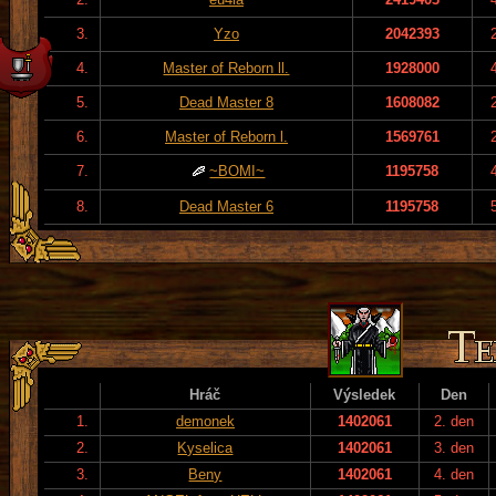
3.
Yzo
2042393
4.
Master of Reborn ll.
1928000
5.
Dead Master 8
1608082
6.
Master of Reborn l.
1569761
7.
~BOMI~
1195758
8.
Dead Master 6
1195758
Hráč
Výsledek
Den
1.
demonek
1402061
2. den
2.
Kyselica
1402061
3. den
3.
Beny
1402061
4. den