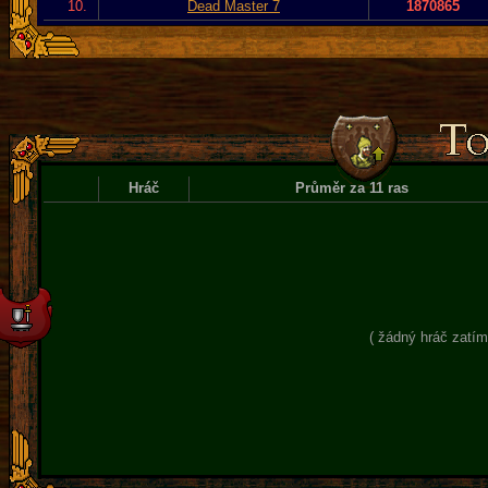
10.
Dead Master 7
1870865
Hráč
Průměr za 11 ras
( žádný hráč zatím