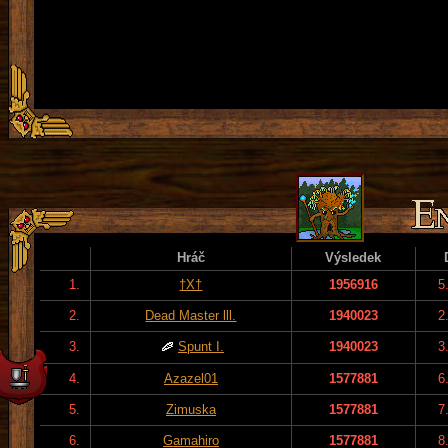
Hráč
Výsledek
1.
†X†
1956916
5
2.
Dead Master lll.
1940023
2
3.
Spunt I.
1940023
3
4.
Azazel01
1577881
6
5.
Zimuska
1577881
7
6.
Gamahiro
1577881
8