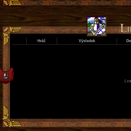
Hráč
Výsledek
D
( z