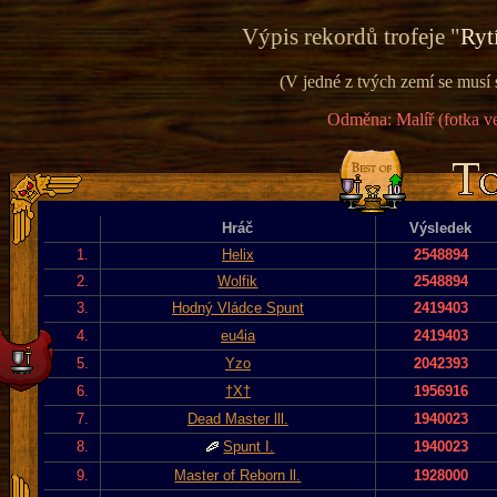
Výpis rekordů trofeje "
Ryt
(V jedné z tvých zemí se musí 
Odměna: Malíř (fotka ve
Hráč
Výsledek
1.
Helix
2548894
2.
Wolfik
2548894
3.
Hodný Vládce Spunt
2419403
4.
eu4ia
2419403
5.
Yzo
2042393
6.
†X†
1956916
7.
Dead Master lll.
1940023
8.
Spunt I.
1940023
9.
Master of Reborn ll.
1928000