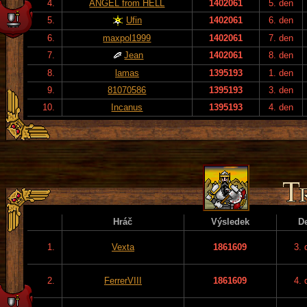
4.
ANGEL from HELL
1402061
5. den
5.
Ufin
1402061
6. den
6.
maxpol1999
1402061
7. den
7.
Jean
1402061
8. den
8.
lamas
1395193
1. den
9.
81070586
1395193
3. den
10.
Incanus
1395193
4. den
Hráč
Výsledek
D
1.
Vexta
1861609
3. 
2.
FerrerVIII
1861609
4. 