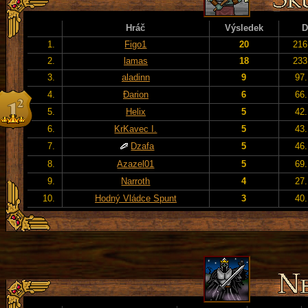
Hráč
Výsledek
D
1.
Figo1
20
216
2.
lamas
18
233
3.
aladinn
9
97.
4.
Đarion
6
66.
5.
Helix
5
42.
6.
KrKavec I.
5
43.
7.
Dzafa
5
46.
8.
Azazel01
5
69.
9.
Narroth
4
27.
10.
Hodný Vládce Spunt
3
40.