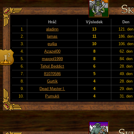
Hráč
Výsledek
Den
1.
aladinn
13
121. den
2.
lamas
11
186. den
3.
eu4ia
10
106. den
4.
Azazel00
8
62. den
5.
maxpol1999
8
84. den
6.
Tehol Beddict
6
28. den
7.
81070586
5
49. den
8.
Gurtík
4
28. den
9.
Dead Master l.
4
29. den
10.
Pumukli
4
31. den