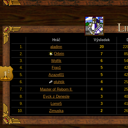
Hráč
Výsledek
1.
aladinn
20
22
Orbrin
2.
7
85
3.
Wolfik
6
54
4.
Figo1
5
42
5.
Azazel01
5
42
6.
pluhtik
4
25
7.
Master of Reborn ll.
4
25
8.
Eyck z Denesle
3
40
9.
Lomir5
3
41
10.
Zimuska
2
26