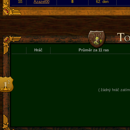
10.
Azazel00
8
62. den
Hráč
Průměr za 11 ras
( žádný hráč zatím