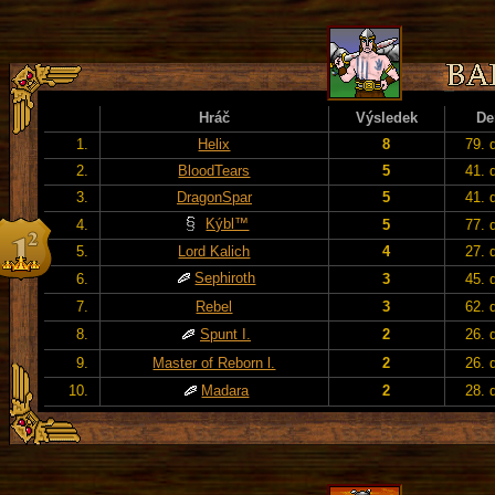
Hráč
Výsledek
De
1.
Helix
8
79. 
2.
BloodTears
5
41. 
3.
DragonSpar
5
41. 
Kýbl™
4.
5
77. 
5.
Lord Kalich
4
27. 
Sephiroth
6.
3
45. 
7.
Rebel
3
62. 
8.
Spunt I.
2
26. 
9.
Master of Reborn l.
2
26. 
10.
Madara
2
28. 