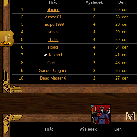
Hráč
Výsledek
Den
1.
aladinn
8
89. den
2.
Azazel01
6
28. den
3.
maxpol1999
4
23. den
4.
Narval
4
29. den
5.
Thalic
4
29. den
6.
Hodor
4
34. den
7.
Klikoroh
3
41. den
8.
Gurt II
3
48. den
9.
Sandor Clegane
2
25. den
10.
Dead Master 6
2
27. den
Hráč
Výsledek
Den