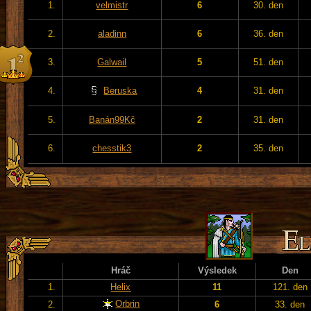
1.
velmistr
6
30. den
2.
aladinn
6
36. den
3.
Galwail
5
51. den
4.
Beruska
4
31. den
5.
Banán99Kč
2
31. den
6.
chesstik3
2
35. den
Hráč
Výsledek
Den
1.
Helix
11
121. den
Orbrin
2.
6
33. den