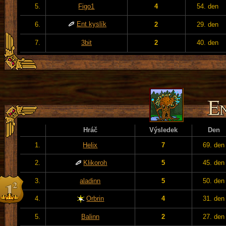
5.
Figo1
4
54. den
Ent kyslík
6.
2
29. den
7.
3bit
2
40. den
Hráč
Výsledek
Den
1.
Helix
7
69. den
2.
Klikoroh
5
45. den
3.
aladinn
5
50. den
4.
Orbrin
4
31. den
5.
Balinn
2
27. den