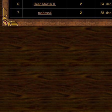
6.
Dead Master ll.
2
34. den
7.
martass4
2
38. den