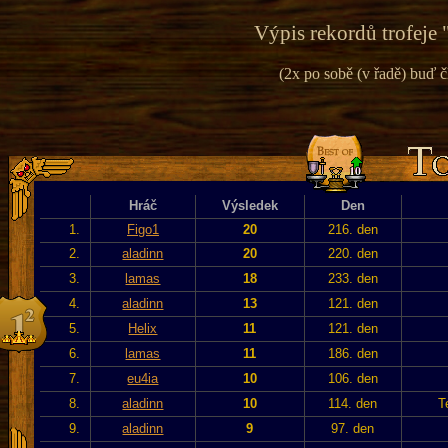
Výpis rekordů trofeje 
(2x po sobě (v řadě) buď č
Hráč
Výsledek
Den
1.
Figo1
20
216. den
2.
aladinn
20
220. den
3.
lamas
18
233. den
4.
aladinn
13
121. den
5.
Helix
11
121. den
6.
lamas
11
186. den
7.
eu4ia
10
106. den
8.
aladinn
10
114. den
T
9.
aladinn
9
97. den