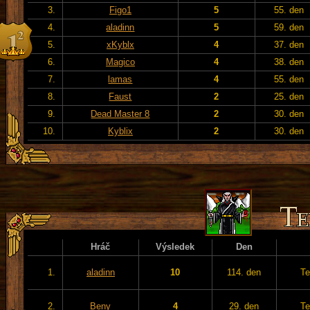
3.
Figo1
5
55. den
4.
aladinn
5
59. den
5.
xKyblx
4
37. den
6.
Magico
4
38. den
7.
lamas
4
55. den
8.
Faust
2
25. den
9.
Dead Master 8
2
30. den
10.
Kyblix
2
30. den
Hráč
Výsledek
Den
1.
aladinn
10
114. den
Te
2.
Beny
4
29. den
Te