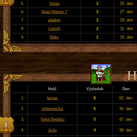
5.
Vexta
2
25. den
6.
Dead Master 7
2
27. den
7.
aladinn
2
29. den
8.
Lomir5
2
31. den
9.
Ridix
2
33. den
Hráč
Výsledek
Den
1.
lamas
8
82. den
2.
ufolampicka
6
35. den
3.
Tehol Beddict
5
47. den
4.
JoJo
4
38. den