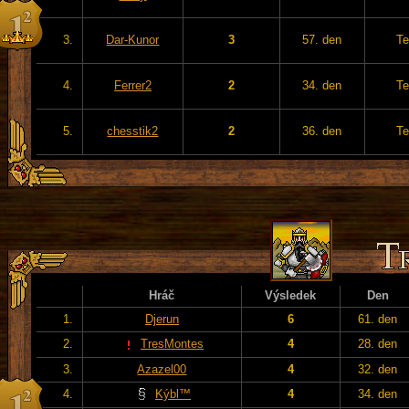
3.
Dar-Kunor
3
57. den
Te
4.
Ferrer2
2
34. den
Te
5.
chesstik2
2
36. den
Te
Hráč
Výsledek
Den
1.
Djerun
6
61. den
2.
TresMontes
4
28. den
3.
Azazel00
4
32. den
4.
Kýbl™
4
34. den