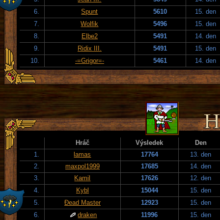
6.
Spunt
5610
15. den
7.
Wolfik
5496
15. den
8.
Elbe2
5491
14. den
9.
Ridix III.
5491
15. den
10.
-=Grigor=-
5461
14. den
Hráč
Výsledek
Den
1.
lamas
17764
13. den
2.
maxpol1999
17685
14. den
3.
Kamil
17626
12. den
4.
Kybl
15044
15. den
5.
Đead Master
12923
15. den
6.
draken
11996
15. den