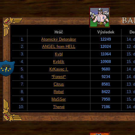
Hráč
Výsledek
De
1.
Atomický Detonátor
12249
14. 
2.
ANGEL from HELL
12024
12. 
3.
Kybl
11064
15. 
4.
Kyblík
10908
15. 
5.
KrKavec I.
9680
14. 
6.
*Forest*
9234
14. 
7.
Citrus
8581
13. 
8.
Rebel
8422
13. 
9.
MaSSer
7950
15. 
10.
Therwi
7186
14. 