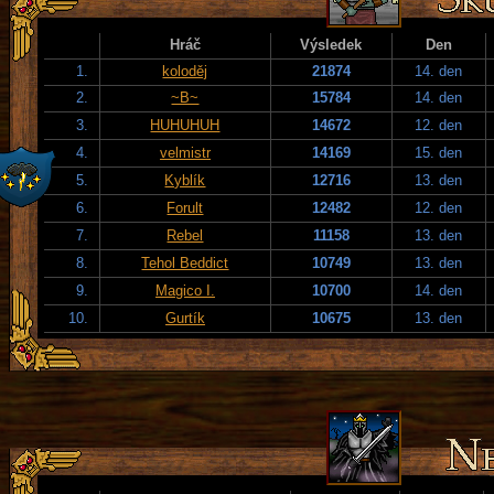
Hráč
Výsledek
Den
1.
koloděj
21874
14. den
2.
~B~
15784
14. den
3.
HUHUHUH
14672
12. den
4.
velmistr
14169
15. den
5.
Kyblík
12716
13. den
6.
Forult
12482
12. den
7.
Rebel
11158
13. den
8.
Tehol Beddict
10749
13. den
9.
Magico I.
10700
14. den
10.
Gurtík
10675
13. den