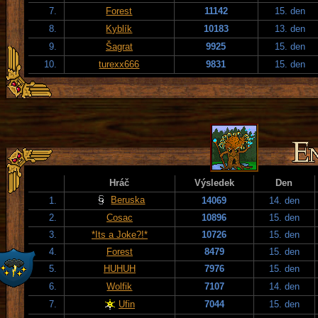
7.
Forest
11142
15. den
8.
Kyblík
10183
13. den
9.
Šagrat
9925
15. den
10.
turexx666
9831
15. den
Hráč
Výsledek
Den
Beruska
1.
14069
14. den
2.
Cosac
10896
15. den
3.
*Its a Joke?!*
10726
15. den
4.
Forest
8479
15. den
5.
HUHUH
7976
15. den
6.
Wolfik
7107
14. den
7.
Ufin
7044
15. den