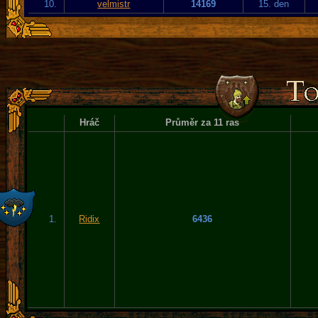
10.
velmistr
14169
15. den
Hráč
Průměr za 11 ras
1.
Ridix
6436