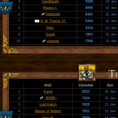
4.
SandDeath
9348
14. den
5.
Magico I.
8999
15. den
Sephiroth
6.
8365
15. den
7.
H. M. Patrick VI.
8344
15. den
8.
Ridix
8118
13. den
9.
Gurtík
7803
15. den
10.
chesstik
7508
14. den
Hráč
Výsledek
Den
1.
Kamil
8032
15. den
~BOMI~
2.
7424
15. den
3.
Lord Kalich
5929
13. den
4.
Master of Reborn
5911
15. den
5.
Jean III.
5849
14. den