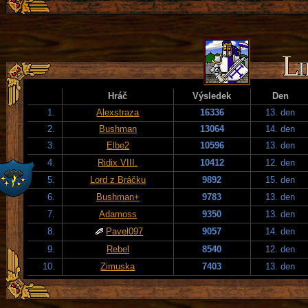
Hráč
Výsledek
Den
1.
Alexstraza
16336
13. den
2.
Bushman
13064
14. den
3.
Elbe2
10596
13. den
4.
Ridix VIII.
10412
12. den
5.
Lord z Bráčku
9892
15. den
6.
Bushman+
9783
13. den
7.
Adamoss
9350
13. den
8.
Pavel097
9057
14. den
9.
Rebel
8540
12. den
10.
Zimuska
7403
13. den