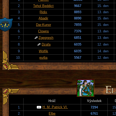
2.
Tehol Beddict
9667
15. den
3.
Ridix
8893
13. den
4.
Abadir
8890
15. den
5.
Dar-Kunor
7855
15. den
6.
Clowns
7376
13. den
7.
Zgegnesh
6851
13. den
8.
Dzafa
6035
12. den
9.
Wolfik
6035
14. den
10.
eu4ia
5567
12. den
Hráč
Výsledek
H. M. Patrick VI.
1.
7294
15
2.
Elbe
6761
12