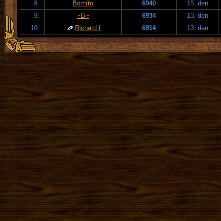
8.
Bomíto
6940
15. den
9.
~B~
6934
13. den
10.
Richard I
6914
13. den