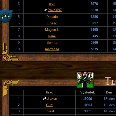
3.
pivo
6576
15
Pavel097
4.
6538
14
5.
Decado
6286
14
6.
Cosac
6257
15
7.
Magico I.
6165
12
8.
Kamil
6145
13
9.
Bomíto
5860
15
10.
martass4
5835
14
Hráč
Výsledek
Den
draken
1.
11006
15. den
2.
Gurt
10944
15. den
3.
Forest
9895
14. den