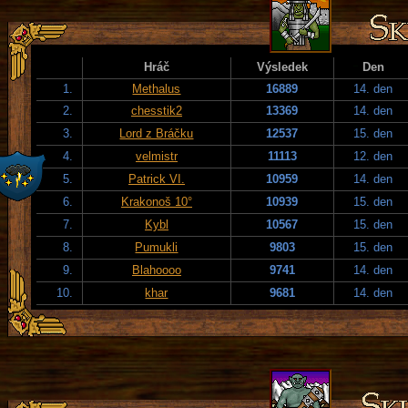
Hráč
Výsledek
Den
1.
Methalus
16889
14. den
2.
chesstik2
13369
14. den
3.
Lord z Bráčku
12537
15. den
4.
velmistr
11113
12. den
5.
Patrick VI.
10959
14. den
6.
Krakonoš 10°
10939
15. den
7.
Kybl
10567
15. den
8.
Pumukli
9803
15. den
9.
Blahoooo
9741
14. den
10.
khar
9681
14. den