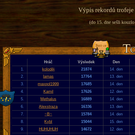
Výpis rekordů trofeje
(do 15. dne sešli kouzlo
Hráč
Výsledek
Den
1.
koloděj
21874
14. den
2.
lamas
17764
13. den
3.
maxpol1999
17685
14. den
4.
Kamil
17626
12. den
5.
Methalus
16889
14. den
6.
Alexstraza
16336
13. den
7.
~B~
15784
14. den
8.
Kybl
15044
15. den
9.
HUHUHUH
14672
12. den