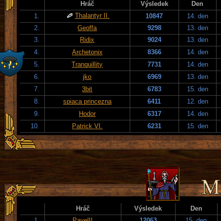
Hráč
Výsledek
Den
Thalantyr II.
1.
10847
14. den
2.
Geoffa
9298
13. den
3.
Ridix
9024
13. den
4.
Archetonix
8366
14. den
5.
Tranquillity
7731
14. den
6.
jko
6969
13. den
7.
3bit
6783
15. den
8.
spiaca princezna
6411
12. den
9.
Hodor
6317
14. den
10.
Patrick VI.
6231
15. den
Hráč
Výsledek
Den
1.
PavelII
12063
15. den