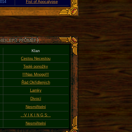
2014
Fist of Apocalypse
Klan
Cestou Necestou
Teplé ponožky
!!!Nas Mnogo!!!
Řád Okřídlených
Lamky
Divocí
Nesmiřitelní
. :V I K I N G S: .
Nesmiřitelní