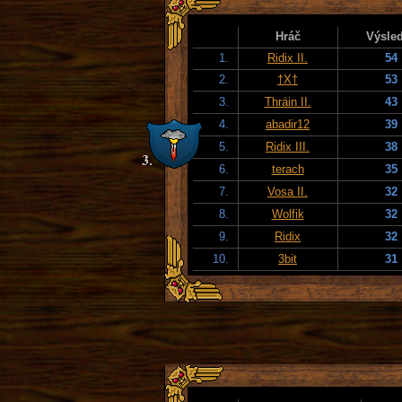
Hráč
Výsle
1.
Ridix II.
54
2.
†X†
53
3.
Thráin II.
43
4.
abadir12
39
5.
Ridix III.
38
6.
terach
35
7.
Vosa II.
32
8.
Wolfik
32
9.
Ridix
32
10.
3bit
31