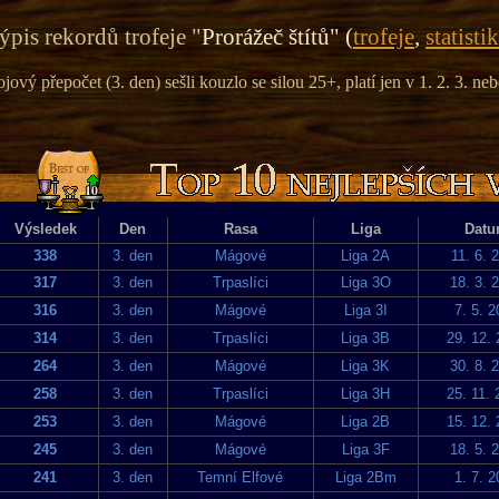
ýpis rekordů trofeje "
Prorážeč štítů" (
trofeje
,
statisti
ojový přepočet (3. den) sešli kouzlo se silou 25+, platí jen v 1. 2. 3. neb
Výsledek
Den
Rasa
Liga
Dat
338
3. den
Mágové
Liga 2A
11. 6. 
317
3. den
Trpaslíci
Liga 3O
18. 3. 
316
3. den
Mágové
Liga 3I
7. 5. 
314
3. den
Trpaslíci
Liga 3B
29. 12.
264
3. den
Mágové
Liga 3K
30. 8. 
258
3. den
Trpaslíci
Liga 3H
25. 11.
253
3. den
Mágové
Liga 2B
15. 12.
245
3. den
Mágové
Liga 3F
18. 5. 
241
3. den
Temní Elfové
Liga 2Bm
1. 7. 