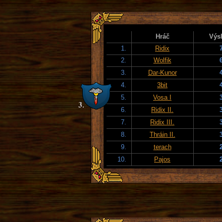
Hráč
Výs
1.
Ridix
2.
Wolfik
3.
Dar-Kunor
4.
3bit
5.
Vosa I
6.
Ridix II.
7.
Ridix III.
8.
Thráin II.
9.
terach
10.
Pajos