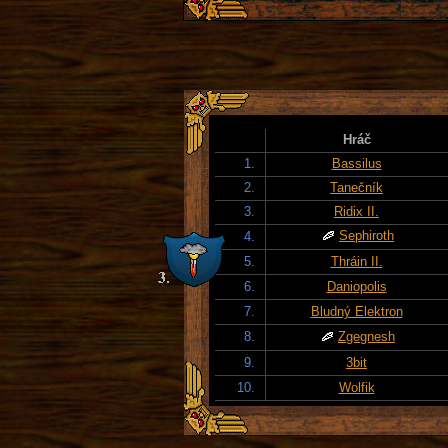
Hráč
1.
Bassilus
2.
Tanečník
3.
Ridix II.
Sephiroth
4.
5.
Thráin II.
6.
Daniopolis
7.
Bludný Elektron
8.
Zgegnesh
9.
3bit
10.
Wolfik