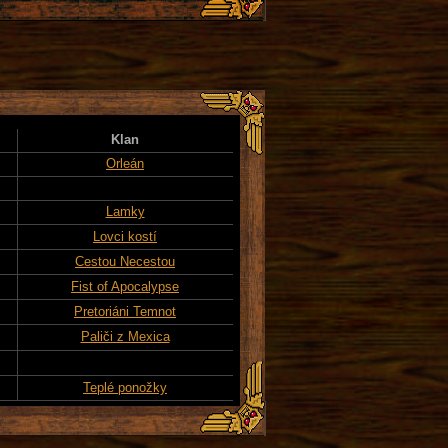
Klan
Orleán
Lamky
Lovci kostí
Cestou Necestou
Fist of Apocalypse
Pretoriáni Temnot
Paliči z Mexica
Teplé ponožky