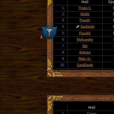
Hráč
Výs
1.
Thráin II.
2.
Wolfik
3.
PavelII
4.
Sephiroth
5.
PavelIII
6.
Melisandre
7.
3bit
8.
Belegur
9.
Ridix XI.
10.
SandDeath
Hráč
1.
Cosac