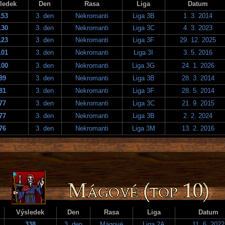
ledek
Den
Rasa
Liga
Datum
153
3. den
Nekromanti
Liga 3B
1. 3. 2014
130
3. den
Nekromanti
Liga 3C
4. 3. 2023
123
3. den
Nekromanti
Liga 3F
29. 12. 2025
101
3. den
Nekromanti
Liga 3I
3. 5. 2016
100
3. den
Nekromanti
Liga 3G
24. 1. 2026
89
3. den
Nekromanti
Liga 3B
28. 3. 2014
81
3. den
Nekromanti
Liga 3F
28. 5. 2014
77
3. den
Nekromanti
Liga 3C
21. 9. 2015
77
3. den
Nekromanti
Liga 3B
2. 2. 2024
76
3. den
Nekromanti
Liga 3M
13. 2. 2016
Výsledek
Den
Rasa
Liga
Datum
338
3. den
Mágové
Liga 2A
11. 6. 2022