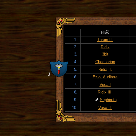
Hráč
1.
Thráin II.
2.
Ridix
3.
3bit
4.
Chacharian
5.
Ridix II.
6.
Ezio..Auditore
7.
Vosa I
8.
Ridix III.
9.
Sephiroth
10.
Vosa II.