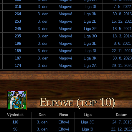
316
3. den
Mágové
Liga 3I
7. 5. 2022
264
3. den
Mágové
Liga 3K
30. 8. 2016
253
3. den
Mágové
Liga 2B
15. 12. 202
245
3. den
Mágové
Liga 3F
18. 5. 2021
235
3. den
Mágové
Liga 3O
18. 3. 2014
196
3. den
Mágové
Liga 3E
8. 6. 2021
189
3. den
Mágové
Liga 3I
22. 11. 202
187
3. den
Mágové
Liga 3K
30. 8. 2023
174
3. den
Mágové
Liga 2A
29. 11. 202
Výsledek
Den
Rasa
Liga
Datum
110
3. den
Elfové
Liga 3G
24. 7. 2015
96
3. den
Elfové
Liga 3I
22. 12. 202