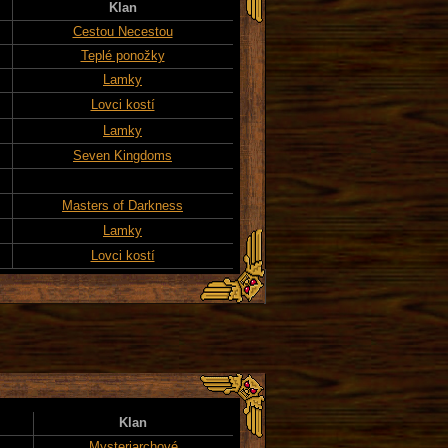
Klan
Cestou Necestou
Teplé ponožky
Lamky
Lovci kostí
Lamky
Seven Kingdoms
Masters of Darkness
Lamky
Lovci kostí
Klan
Mysteriarchové