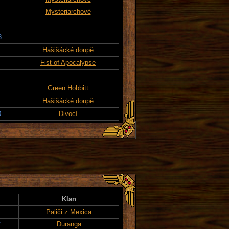
Mysteriarchové
3
Hašišácké doupě
Fist of Apocalypse
1
Green Hobbitt
Hašišácké doupě
0
Divocí
Klan
Paliči z Mexica
2
Duranga