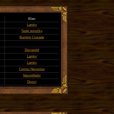
Klan
Lamky
Teplé ponožky
Burning Crusade
Discworld
Lamky
Lamky
Cestou Necestou
Nesmiřitelní
Divocí