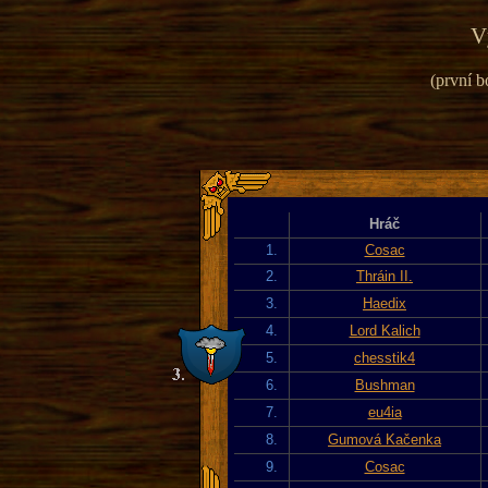
V
(první b
Hráč
1.
Cosac
2.
Thráin II.
3.
Haedix
4.
Lord Kalich
5.
chesstik4
6.
Bushman
7.
eu4ia
8.
Gumová Kačenka
9.
Cosac