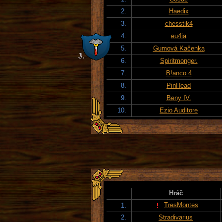
2.
Haedix
3.
chesstik4
4.
eu4ia
5.
Gumová Kačenka
6.
Spiritmonger.
7.
B!anco 4
8.
PinHead
9.
Beny IV.
10.
Ezio Auditore
Hráč
TresMontes
1.
2.
Stradivarius