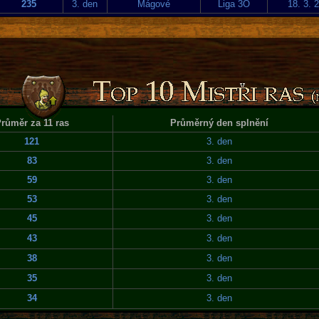
235
3. den
Mágové
Liga 3O
18. 3. 
růměr za 11 ras
Průměrný den splnění
121
3. den
83
3. den
59
3. den
53
3. den
45
3. den
43
3. den
38
3. den
35
3. den
34
3. den