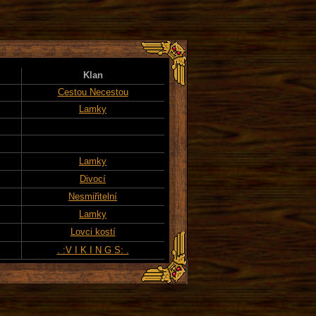
Klan
Cestou Necestou
Lamky
Lamky
Divocí
Nesmiřitelní
Lamky
Lovci kostí
. :V I K I N G S: .