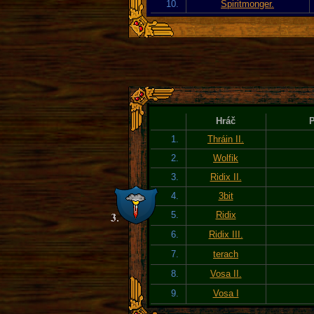
10.
Spiritmonger.
Hráč
P
1.
Thráin II.
2.
Wolfik
3.
Ridix II.
4.
3bit
5.
Ridix
6.
Ridix III.
7.
terach
8.
Vosa II.
9.
Vosa I