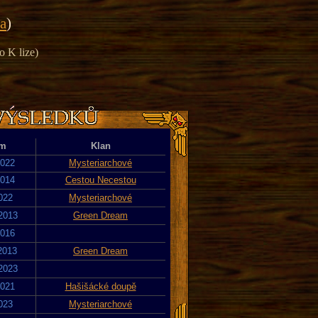
ka
)
o K lize)
um
Klan
2022
Mysteriarchové
2014
Cestou Necestou
2022
Mysteriarchové
 2013
Green Dream
2016
 2013
Green Dream
 2023
2021
Hašišácké doupě
2023
Mysteriarchové