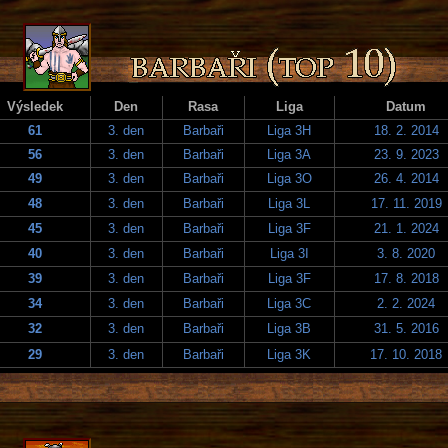
Výsledek
Den
Rasa
Liga
Datum
61
3. den
Barbaři
Liga 3H
18. 2. 2014
56
3. den
Barbaři
Liga 3A
23. 9. 2023
49
3. den
Barbaři
Liga 3O
26. 4. 2014
48
3. den
Barbaři
Liga 3L
17. 11. 2019
45
3. den
Barbaři
Liga 3F
21. 1. 2024
40
3. den
Barbaři
Liga 3I
3. 8. 2020
39
3. den
Barbaři
Liga 3F
17. 8. 2018
34
3. den
Barbaři
Liga 3C
2. 2. 2024
32
3. den
Barbaři
Liga 3B
31. 5. 2016
29
3. den
Barbaři
Liga 3K
17. 10. 2018