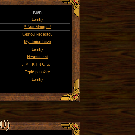
Klan
Lamky
!!!Nas Mnogo!!!
Cestou Necestou
Mysteriarchové
Lamky
Nesmiřitelní
. :V I K I N G S: .
Teplé ponožky
Lamky