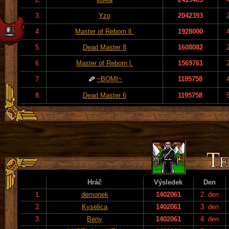
3.
Yzo
2042393
4.
Master of Reborn ll.
1928000
5.
Dead Master 8
1608082
6.
Master of Reborn l.
1569761
7.
~BOMI~
1195758
8.
Dead Master 6
1195758
Hráč
Výsledek
Den
1.
demonek
1402061
2. den
2.
Kyselica
1402061
3. den
3.
Beny
1402061
4. den