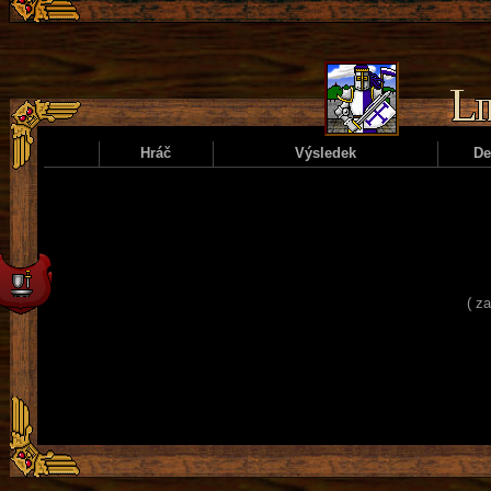
Hráč
Výsledek
D
( z