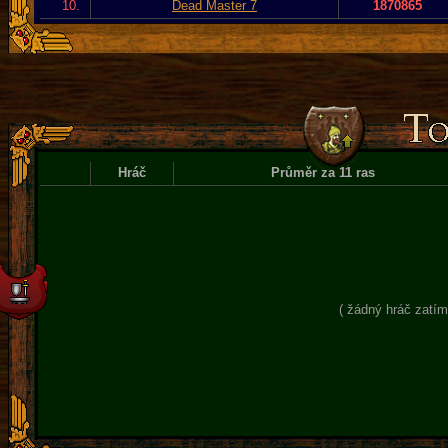
10.
Dead Master 7
1870865
Hráč
Průměr za 11 ras
( žádný hráč zatím