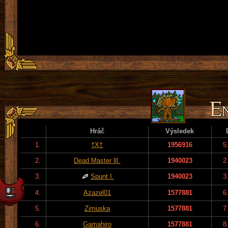
Hráč
Výsledek
1.
†X†
1956916
5
2.
Dead Master lll.
1940023
2
3.
Spunt I.
1940023
3
4.
Azazel01
1577881
6
5.
Zimuska
1577881
7
6.
Gamahiro
1577881
8