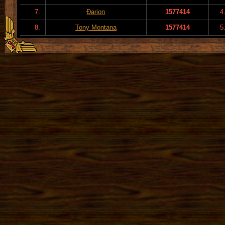
7.
Đarion
1577414
4
8.
Tony Montana
1577414
5