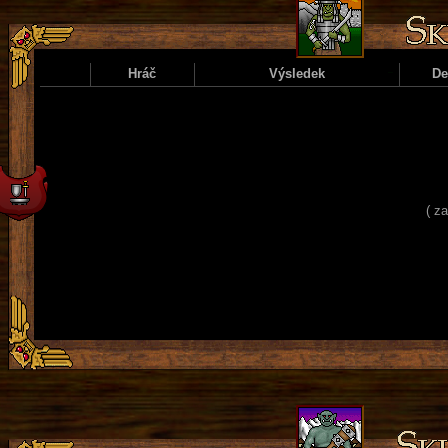
Hráč
Výsledek
D
( z