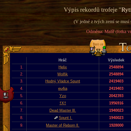
Výpis rekordů trofeje "
Ryt
(V jedné z tvých zemí se musí 
Odměna: Malíř (fotka ve
Hráč
Výsledek
1.
Helix
2548894
2.
Wolfik
2548894
3.
Hodný Vládce Spunt
2419403
4.
eu4ia
2419403
5.
Yzo
2042393
6.
†X†
1956916
7.
Dead Master lll.
1940023
8.
Spunt I.
1940023
9.
Master of Reborn ll.
1928000