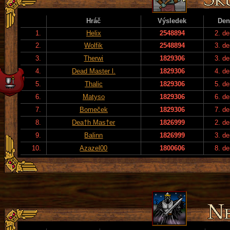
Hráč
Výsledek
Den
1.
Helix
2548894
2. de
2.
Wolfik
2548894
3. de
3.
Therwi
1829306
3. de
4.
Dead Master l.
1829306
4. de
5.
Thalic
1829306
5. de
6.
Matyso
1829306
6. de
7.
Bomeček
1829306
7. de
8.
Dea†h Mas†er
1826999
2. de
9.
Balinn
1826999
3. de
10.
Azazel00
1800606
8. de