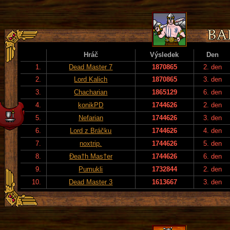
Hráč
Výsledek
Den
1.
Dead Master 7
1870865
2. den
2.
Lord Kalich
1870865
3. den
3.
Chacharian
1865129
6. den
4.
konikPD
1744626
2. den
5.
Nefarian
1744626
3. den
6.
Lord z Bráčku
1744626
4. den
7.
noxtrip.
1744626
5. den
8.
Đea†h Mas†er
1744626
6. den
9.
Pumukli
1732844
2. den
10.
Dead Master 3
1613667
3. den