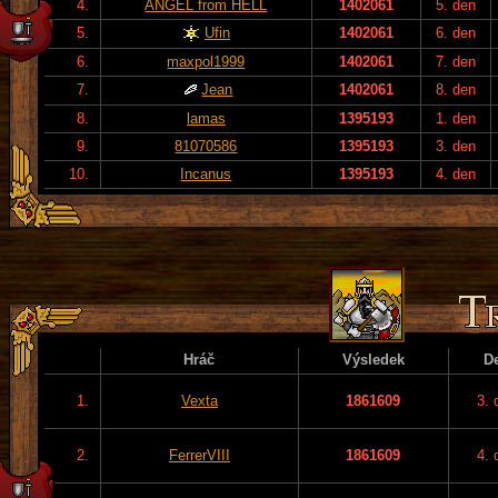
4.
ANGEL from HELL
1402061
5. den
5.
Ufin
1402061
6. den
6.
maxpol1999
1402061
7. den
7.
Jean
1402061
8. den
8.
lamas
1395193
1. den
9.
81070586
1395193
3. den
10.
Incanus
1395193
4. den
Hráč
Výsledek
D
1.
Vexta
1861609
3. 
2.
FerrerVIII
1861609
4. 