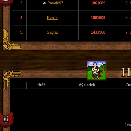
3.
Pavel097
1861609
5. 
4.
Kyblix
1861609
6. 
5.
Šagrat
1433568
7. 
Hráč
Výsledek
D
( z