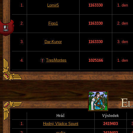
1.
Lomir5
1163330
1. den
2.
Figo1
1163330
2. den
3.
Dar-Kunor
1163330
3. den
TresMontes
4.
1025166
1. den
Hráč
Výsledek
1.
Hodný Vládce Spunt
2419403
2.
eu4ia
2419403