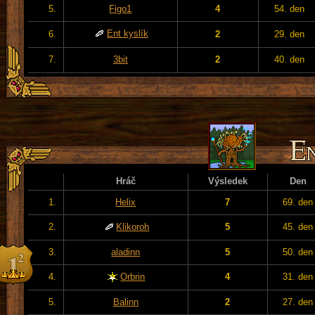
5.
Figo1
4
54. den
Ent kyslík
6.
2
29. den
7.
3bit
2
40. den
Hráč
Výsledek
Den
1.
Helix
7
69. den
2.
Klikoroh
5
45. den
3.
aladinn
5
50. den
4.
Orbrin
4
31. den
5.
Balinn
2
27. den