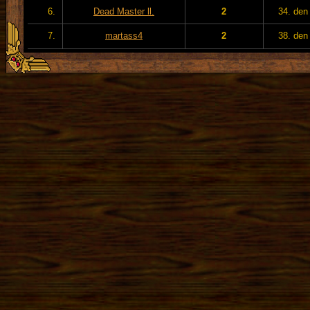
6.
Dead Master ll.
2
34. den
7.
martass4
2
38. den