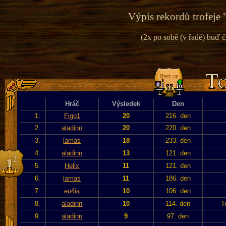
Výpis rekordů trofeje 
(2x po sobě (v řadě) buď č
Hráč
Výsledek
Den
1.
Figo1
20
216. den
2.
aladinn
20
220. den
3.
lamas
18
233. den
4.
aladinn
13
121. den
5.
Helix
11
121. den
6.
lamas
11
186. den
7.
eu4ia
10
106. den
8.
aladinn
10
114. den
T
9.
aladinn
9
97. den