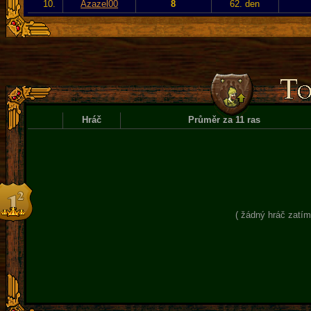
10.
Azazel00
8
62. den
Hráč
Průměr za 11 ras
( žádný hráč zatím