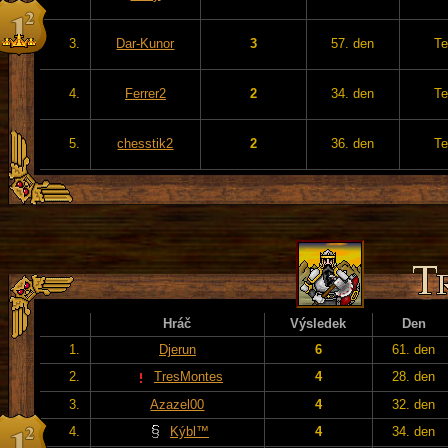
3.
Dar-Kunor
3
57. den
Te
4.
Ferrer2
2
34. den
Te
5.
chesstik2
2
36. den
Te
Hráč
Výsledek
Den
1.
Djerun
6
61. den
2.
TresMontes
4
28. den
3.
Azazel00
4
32. den
4.
Kýbl™
4
34. den