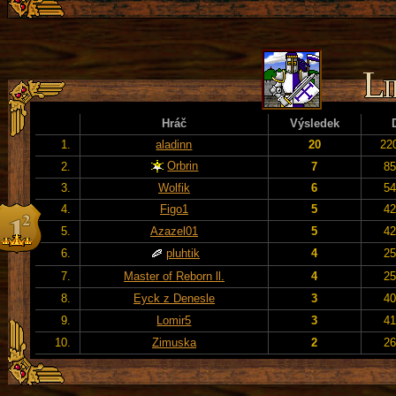
Hráč
Výsledek
1.
aladinn
20
22
Orbrin
2.
7
85
3.
Wolfik
6
54
4.
Figo1
5
42
5.
Azazel01
5
42
6.
pluhtik
4
25
7.
Master of Reborn ll.
4
25
8.
Eyck z Denesle
3
40
9.
Lomir5
3
41
10.
Zimuska
2
26