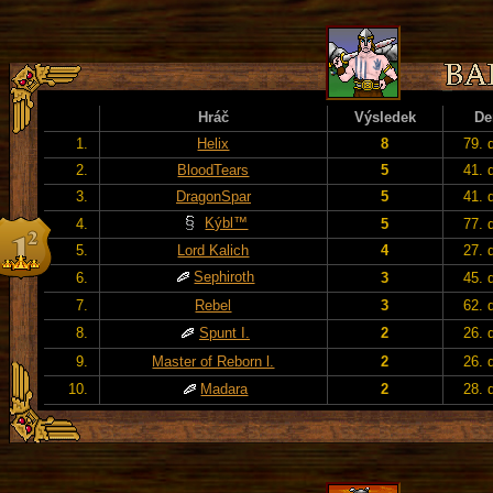
Hráč
Výsledek
De
1.
Helix
8
79. 
2.
BloodTears
5
41. 
3.
DragonSpar
5
41. 
Kýbl™
4.
5
77. 
5.
Lord Kalich
4
27. 
Sephiroth
6.
3
45. 
7.
Rebel
3
62. 
8.
Spunt I.
2
26. 
9.
Master of Reborn l.
2
26. 
10.
Madara
2
28. 