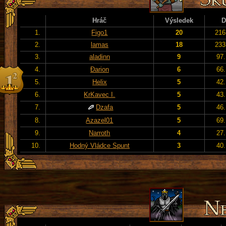
Hráč
Výsledek
D
1.
Figo1
20
216
2.
lamas
18
233
3.
aladinn
9
97.
4.
Đarion
6
66.
5.
Helix
5
42.
6.
KrKavec I.
5
43.
7.
Dzafa
5
46.
8.
Azazel01
5
69.
9.
Narroth
4
27.
10.
Hodný Vládce Spunt
3
40.