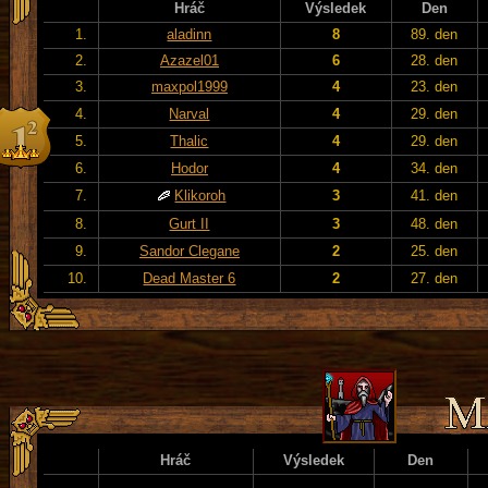
Hráč
Výsledek
Den
1.
aladinn
8
89. den
2.
Azazel01
6
28. den
3.
maxpol1999
4
23. den
4.
Narval
4
29. den
5.
Thalic
4
29. den
6.
Hodor
4
34. den
7.
Klikoroh
3
41. den
8.
Gurt II
3
48. den
9.
Sandor Clegane
2
25. den
10.
Dead Master 6
2
27. den
Hráč
Výsledek
Den