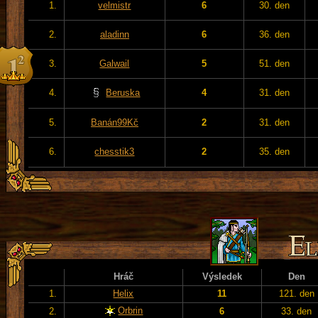
1.
velmistr
6
30. den
2.
aladinn
6
36. den
3.
Galwail
5
51. den
4.
Beruska
4
31. den
5.
Banán99Kč
2
31. den
6.
chesstik3
2
35. den
Hráč
Výsledek
Den
1.
Helix
11
121. den
Orbrin
2.
6
33. den