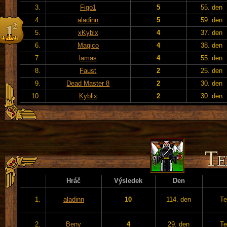
3.
Figo1
5
55. den
4.
aladinn
5
59. den
5.
xKyblx
4
37. den
6.
Magico
4
38. den
7.
lamas
4
55. den
8.
Faust
2
25. den
9.
Dead Master 8
2
30. den
10.
Kyblix
2
30. den
Hráč
Výsledek
Den
1.
aladinn
10
114. den
Te
2.
Beny
4
29. den
Te