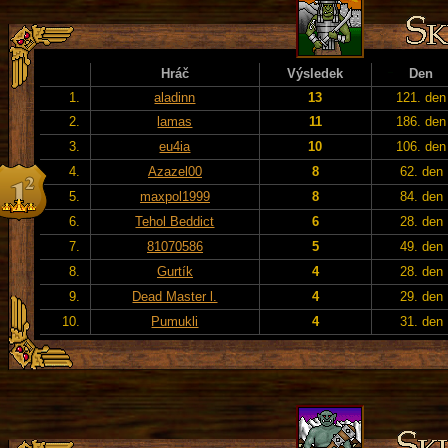
Hráč
Výsledek
Den
1.
aladinn
13
121. den
2.
lamas
11
186. den
3.
eu4ia
10
106. den
4.
Azazel00
8
62. den
5.
maxpol1999
8
84. den
6.
Tehol Beddict
6
28. den
7.
81070586
5
49. den
8.
Gurtík
4
28. den
9.
Dead Master l.
4
29. den
10.
Pumukli
4
31. den