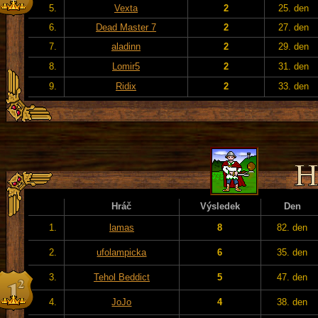
5.
Vexta
2
25. den
6.
Dead Master 7
2
27. den
7.
aladinn
2
29. den
8.
Lomir5
2
31. den
9.
Ridix
2
33. den
Hráč
Výsledek
Den
1.
lamas
8
82. den
2.
ufolampicka
6
35. den
3.
Tehol Beddict
5
47. den
4.
JoJo
4
38. den