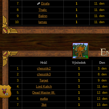
7.
Dzafa
1
11. den
8.
Thalic
1
11. den
9.
Balinn
1
11. den
10.
lamas
1
11. den
Hráč
Výsledek
Den
1.
chesstik2
1
3. den
2.
chesstik3
1
8. den
3.
Target
1
9. den
4.
Lord Kalich
1
11. den
5.
Dead Master llll.
1
12. den
6.
eu4ia
1
12. den
7.
3bit
1
13. den