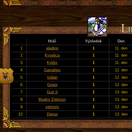
Hráč
Výsledek
Den
1.
aladinn
1
11. den
2.
Kyselica
1
11. den
3.
Kyblix
1
11. den
4.
Gamahiro
1
12. den
5.
Indián
1
12. den
6.
Grigor
1
12. den
7.
Gurt II
1
13. den
8.
Bludný Elektron
1
13. den
9.
velmistr
1
13. den
10.
Djerun
1
13. den