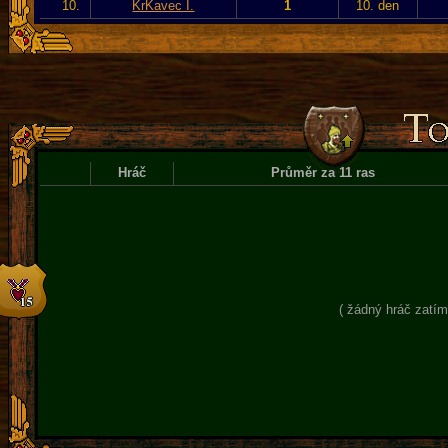
10.
KrKavec I.
1
10. den
Hráč
Průměr za 11 ras
( žádný hráč zatím