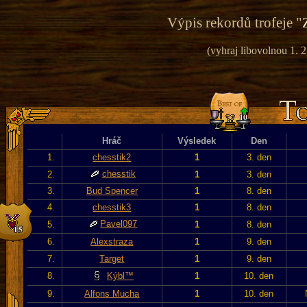
Výpis rekordů trofeje "
(vyhraj libovolnou 1. 
Hráč
Výsledek
Den
1.
chesstik2
1
3. den
chesstik
2.
1
3. den
3.
Bud Spencer
1
8. den
4.
chesstik3
1
8. den
Pavel097
5.
1
8. den
6.
Alexstraza
1
9. den
7.
Target
1
9. den
8.
Kýbl™
1
10. den
9.
Alfons Mucha
1
10. den