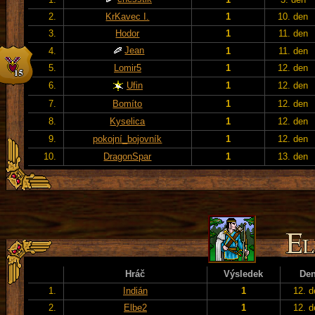
2.
KrKavec I.
1
10. den
3.
Hodor
1
11. den
Jean
4.
1
11. den
5.
Lomir5
1
12. den
6.
Ufin
1
12. den
7.
Bomíto
1
12. den
8.
Kyselica
1
12. den
9.
pokojní_bojovník
1
12. den
10.
DragonSpar
1
13. den
Hráč
Výsledek
De
1.
Indián
1
12. d
2.
Elbe2
1
12. d