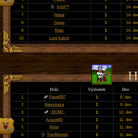
6.
Kýbl™
1
14. de
7.
Rebel
1
14. de
8.
Grigor
1
14. de
9.
Ridix
1
14. de
10.
Lord Kalich
1
14. de
Hráč
Výsledek
Den
Pavel097
1.
1
8. den
2.
Alexstraza
1
9. den
~BOMI~
3.
1
10. den
4.
Azazel00
1
11. den
5.
Almir
1
11. den
TresMontes
6.
1
11. den