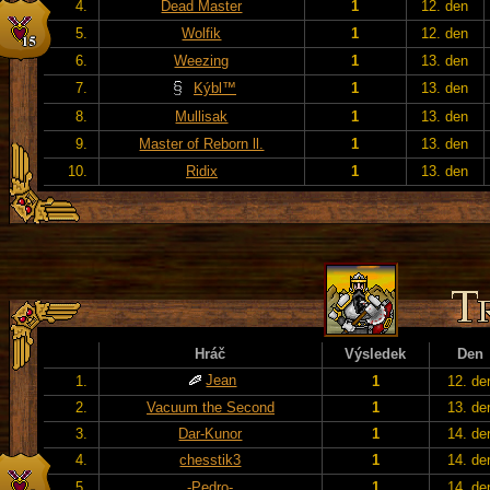
4.
Dead Master
1
12. den
5.
Wolfik
1
12. den
6.
Weezing
1
13. den
7.
Kýbl™
1
13. den
8.
Mullisak
1
13. den
9.
Master of Reborn ll.
1
13. den
10.
Ridix
1
13. den
Hráč
Výsledek
Den
Jean
1.
1
12. de
2.
Vacuum the Second
1
13. de
3.
Dar-Kunor
1
14. de
4.
chesstik3
1
14. de
5.
-Pedro-
1
14. de