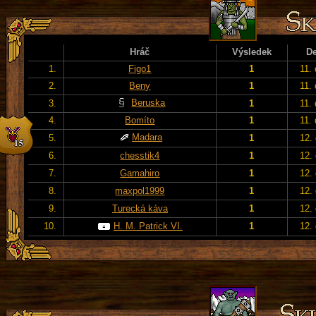
Hráč
Výsledek
D
1.
Figo1
1
11.
2.
Beny
1
11.
Beruska
3.
1
11.
4.
Bomíto
1
11.
Madara
5.
1
12.
6.
chesstik4
1
12.
7.
Gamahiro
1
12.
8.
maxpol1999
1
12.
9.
Turecká káva
1
12.
10.
H. M. Patrick VI.
1
12.