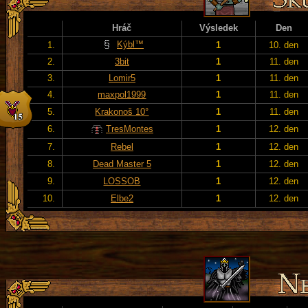
Hráč
Výsledek
Den
Kýbl™
1.
1
10. den
2.
3bit
1
11. den
3.
Lomir5
1
11. den
4.
maxpol1999
1
11. den
5.
Krakonoš 10°
1
11. den
6.
TresMontes
1
12. den
7.
Rebel
1
12. den
8.
Dead Master 5
1
12. den
9.
LOSSOB
1
12. den
10.
Elbe2
1
12. den