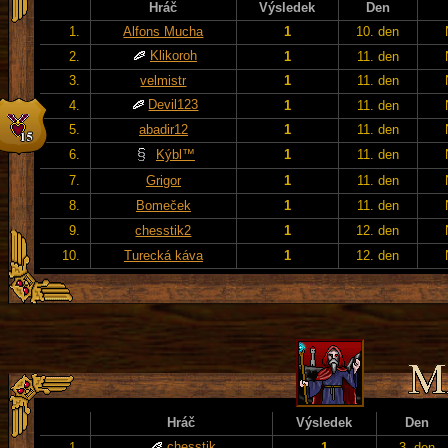
Hráč
Výsledek
Den
1.
Alfons Mucha
1
10. den
Klikoroh
2.
1
11. den
3.
velmistr
1
11. den
Devil123
4.
1
11. den
5.
abadir12
1
11. den
6.
Kýbl™
1
11. den
7.
Grigor
1
11. den
8.
Bomeček
1
11. den
9.
chesstik2
1
12. den
10.
Turecká káva
1
12. den
Hráč
Výsledek
Den
chesstik
1.
1
3. den