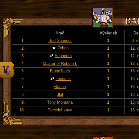
Hráč
Výsledek
De
1.
Bud Spencer
1
8. d
Orbrin
2.
1
12. 
Sephiroth
3.
1
12. 
4.
Master of Reborn l.
1
12. 
5.
BloodTears
1
13. 
6.
chesstik
1
13. 
7.
Đarion
1
13. 
8.
3bit
1
13. 
9.
Tony Montana
1
13. 
10.
Turecká káva
1
13. 