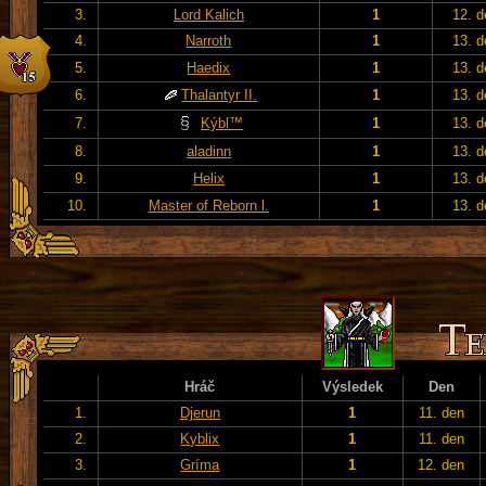
3.
Lord Kalich
1
12. d
4.
Narroth
1
13. d
5.
Haedix
1
13. d
6.
Thalantyr II.
1
13. d
7.
Kýbl™
1
13. d
8.
aladinn
1
13. d
9.
Helix
1
13. d
10.
Master of Reborn l.
1
13. d
Hráč
Výsledek
Den
1.
Djerun
1
11. den
2.
Kyblix
1
11. den
3.
Gríma
1
12. den