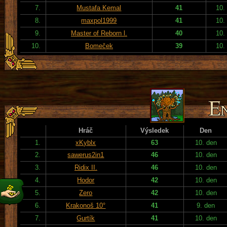
7.
Mustafa Kemal
41
10.
8.
maxpol1999
41
10.
9.
Master of Reborn l.
40
10.
10.
Bomeček
39
10.
Hráč
Výsledek
Den
1.
xKyblx
63
10. den
2.
sawerus2in1
46
10. den
3.
Ridix II.
46
10. den
4.
Hodor
42
10. den
5.
Zero
42
10. den
6.
Krakonoš 10°
41
9. den
7.
Gurtík
41
10. den