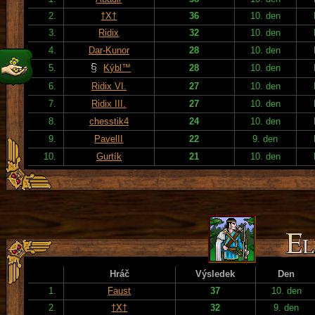
2.
†X†
36
10. den
3.
Ridix
32
10. den
4.
Dar-Kunor
28
10. den
5.
Kýbl™
28
10. den
6.
Ridix VI.
27
10. den
7.
Ridix III.
27
10. den
8.
chesstik4
24
10. den
9.
PavelII
22
9. den
10.
Gurtík
21
10. den
Hráč
Výsledek
Den
1.
Faust
37
10. den
2.
†X†
32
9. den