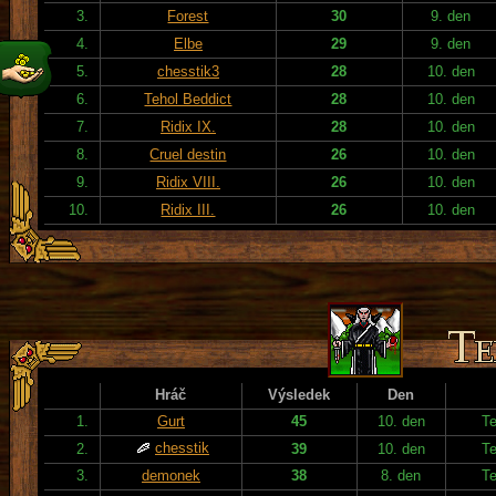
3.
Forest
30
9. den
4.
Elbe
29
9. den
5.
chesstik3
28
10. den
6.
Tehol Beddict
28
10. den
7.
Ridix IX.
28
10. den
8.
Cruel destin
26
10. den
9.
Ridix VIII.
26
10. den
10.
Ridix III.
26
10. den
Hráč
Výsledek
Den
1.
Gurt
45
10. den
T
chesstik
2.
39
10. den
T
3.
demonek
38
8. den
T