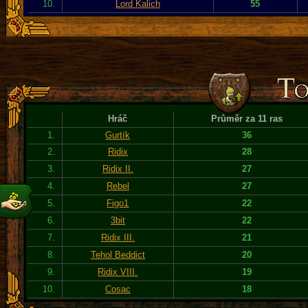
10.
Lord Kalich
55
Hráč
Průměr za 11 ras
1.
Gurtík
36
2.
Ridix
28
3.
Ridix II.
27
4.
Rebel
27
5.
Figo1
22
6.
3bit
22
7.
Ridix III.
21
8.
Tehol Beddict
20
9.
Ridix VIII.
19
10.
Cosac
18