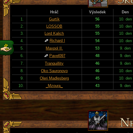
Hráč
Výsledek
Den
1.
Gurtík
56
10. den
2.
LOSSOB
55
10. den
3.
Lord Kalich
55
10. den
Richard I
4.
54
10. den
5.
Maxpol II.
53
9. den
6.
Pavel097
48
9. den
7.
Tranquillity
46
9. den
8.
Oko Sauronovo
46
10. den
9.
Oleri Madlesberg
45
10. den
10.
_Mzoura_
43
9. den