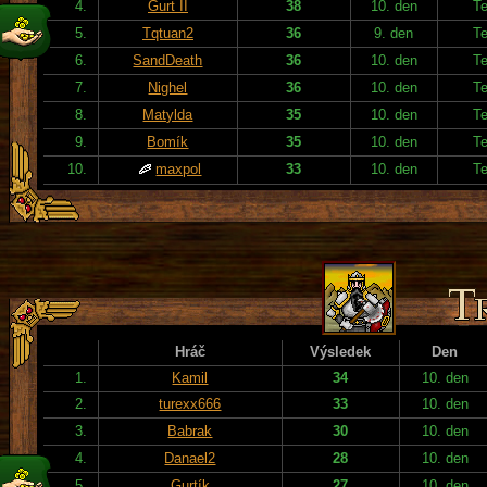
4.
Gurt II
38
10. den
T
5.
Tqtuan2
36
9. den
T
6.
SandDeath
36
10. den
T
7.
Nighel
36
10. den
T
8.
Matylda
35
10. den
T
9.
Bomík
35
10. den
T
10.
maxpol
33
10. den
T
Hráč
Výsledek
Den
1.
Kamil
34
10. den
2.
turexx666
33
10. den
3.
Babrak
30
10. den
4.
Danael2
28
10. den
5.
Gurtík
27
10. den