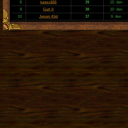
8.
turexx666
39
10. den
9.
Gurt II
38
10. den
10.
Jenom Klid
37
9. den