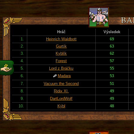
Hráč
Výsledek
1.
Heinrich Waldbott
69
2.
Gurtík
63
3.
Kyblík
62
4.
Forest
57
5.
Lord z Bráčku
55
6.
Madara
53
7.
Vacuum the Second
51
8.
Ridix XI.
49
9.
DartLordWolf
49
10.
Kýbl
48