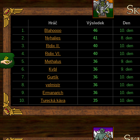
Hráč
Výsledek
Den
1.
Blahoooo
46
10. den
2.
Nyhalies
41
8. den
3.
Ridix II.
40
10. den
4.
Ridix VI.
40
10. den
5.
Methalus
36
9. den
6.
Kybl
36
9. den
7.
Gurtík
36
10. den
8.
velmistr
36
10. den
9.
Ermanarich
36
10. den
10.
Turecká káva
35
10. den