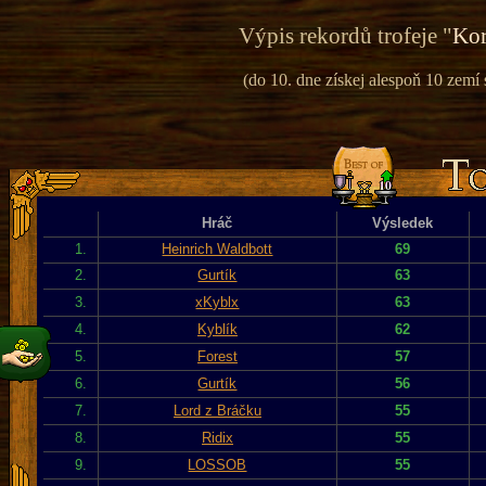
Výpis rekordů trofeje "
Kor
(do 10. dne získej alespoň 10 zemí
Hráč
Výsledek
1.
Heinrich Waldbott
69
2.
Gurtík
63
3.
xKyblx
63
4.
Kyblík
62
5.
Forest
57
6.
Gurtík
56
7.
Lord z Bráčku
55
8.
Ridix
55
9.
LOSSOB
55