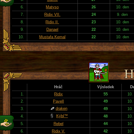
6.
Matyso
26
10. den
7.
Ridix VII.
24
9. den
8.
Ridix II.
23
10. den
9.
Danael
22
10. den
10.
Mustafa Kemal
22
10. den
Hráč
Výsledek
D
1.
Ridix
55
10.
2.
PavelI
49
10.
draken
3.
49
10.
Kýbl™
4.
48
10.
5.
Rebel
44
10.
6.
Ridix V.
42
10.