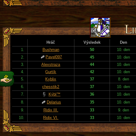
Hráč
Výsledek
Den
1.
Bushman
50
10. den
Pavel097
2.
45
10. den
3.
Alexstraza
44
10. den
4.
Gurtík
42
10. den
5.
Kyblix
37
8. den
6.
chesstik2
37
10. den
7.
Kýbl™
36
10. den
8.
Delarius
35
10. den
9.
Ridix III.
33
9. den
10.
Ridix VI.
33
10. den