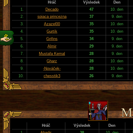
Hráč
Výsledek
Den
1.
Decado
47
10. den
2.
spiaca princezna
37
9. den
3.
Azazel00
35
10. den
4.
Gurtík
35
10. den
5.
Grifins
34
9. den
6.
Almir
29
9. den
7.
Mustafa Kemal
28
9. den
8.
Gharz
28
10. den
9.
-Nováček-
28
10. den
10.
chesstik3
26
9. den
Hráč
Výsledek
Den
1.
Abadir
38
10. den