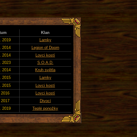
tum
Klan
. 2019
Lamky
. 2014
Legion of Doom
. 2014
Lovci kostí
. 2023
S.O.A.D.
. 2014
Kruh světla
. 2015
Lamky
. 2015
Lovci kostí
. 2016
Lovci kostí
. 2017
Divocí
. 2019
Teplé ponožky