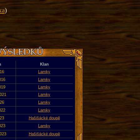
ka
)
m
Klan
016
Lamky
016
Lamky
019
Lamky
2021
Lamky
026
Lamky
022
Lamky
023
Hašišácké doupě
023
Lamky
2023
Hašišácké doupě