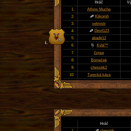
Hráč
Vý
1.
Alfons Mucha
Klikoroh
2.
3.
velmistr
Devil123
4.
5.
abadir12
6.
Kýbl™
7.
Grigor
8.
Bomeček
9.
chesstik2
10.
Turecká káva
Hráč
chesstik
1.