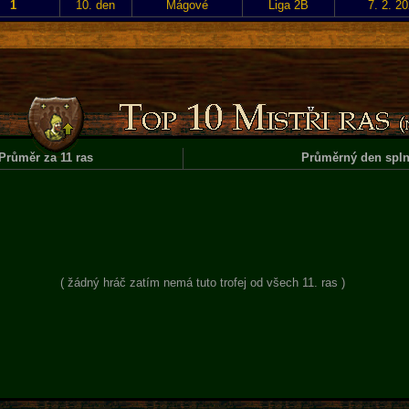
1
10. den
Mágové
Liga 2B
7. 2. 2
Průměr za 11 ras
Průměrný den spln
( žádný hráč zatím nemá tuto trofej od všech 11. ras )