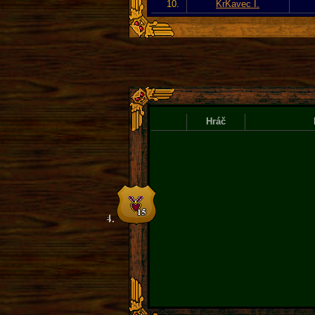
10.
KrKavec I.
Hráč