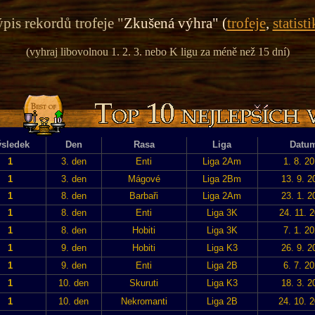
pis rekordů trofeje "
Zkušená výhra" (
trofeje
,
statisti
(vyhraj libovolnou 1. 2. 3. nebo K ligu za méně než 15 dní)
sledek
Den
Rasa
Liga
Datu
1
3. den
Enti
Liga 2Am
1. 8. 2
1
3. den
Mágové
Liga 2Bm
13. 9. 2
1
8. den
Barbaři
Liga 2Am
23. 1. 2
1
8. den
Enti
Liga 3K
24. 11. 
1
8. den
Hobiti
Liga 3K
7. 1. 2
1
9. den
Hobiti
Liga K3
26. 9. 2
1
9. den
Enti
Liga 2B
6. 7. 2
1
10. den
Skuruti
Liga K3
18. 3. 2
1
10. den
Nekromanti
Liga 2B
24. 10. 