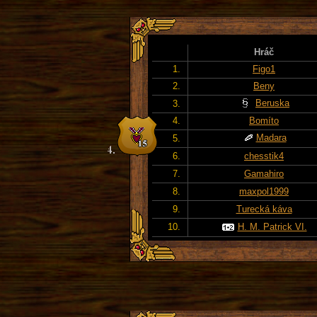
Hráč
1.
Figo1
2.
Beny
Beruska
3.
4.
Bomíto
Madara
5.
6.
chesstik4
7.
Gamahiro
8.
maxpol1999
9.
Turecká káva
10.
H. M. Patrick VI.