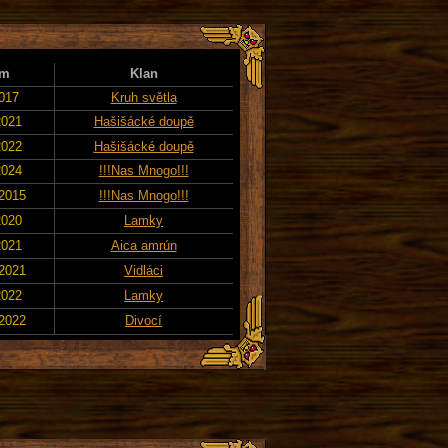
um
Klan
2017
Kruh světla
2021
Hašišácké doupě
2022
Hašišácké doupě
2024
!!!Nas Mnogo!!!
 2015
!!!Nas Mnogo!!!
2020
Lamky
2021
Aica amrún
 2021
Vidláci
2022
Lamky
 2022
Divocí