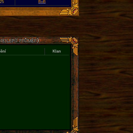
025
BoB
ění
Klan