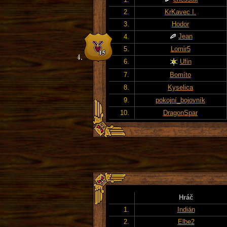
2.
KrKavec I.
3.
Hodor
Jean
4.
5.
Lomir5
6.
Ufin
7.
Bomíto
8.
Kyselica
9.
pokojní_bojovník
10.
DragonSpar
Hráč
1.
Indián
2.
Elbe2