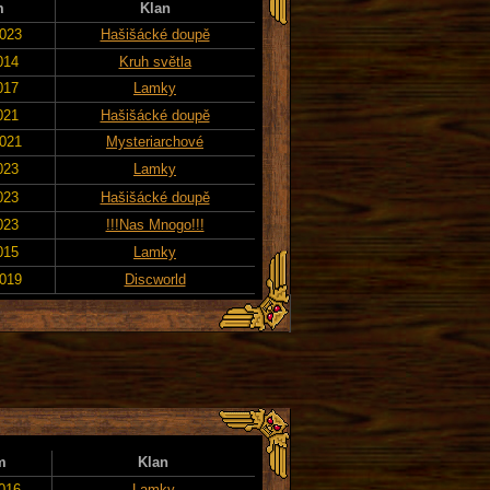
m
Klan
2023
Hašišácké doupě
014
Kruh světla
017
Lamky
021
Hašišácké doupě
2021
Mysteriarchové
023
Lamky
023
Hašišácké doupě
023
!!!Nas Mnogo!!!
015
Lamky
2019
Discworld
m
Klan
2016
Lamky