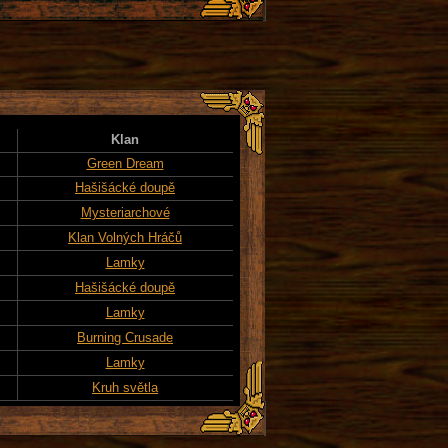
Klan
Green Dream
Hašišácké doupě
Mysteriarchové
Klan Volných Hráčů
Lamky
Hašišácké doupě
Lamky
Burning Crusade
Lamky
Kruh světla