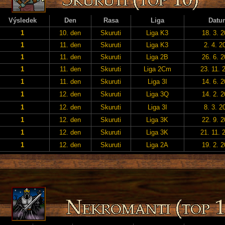
Výsledek
Den
Rasa
Liga
Datu
1
10. den
Skuruti
Liga K3
18. 3. 
1
11. den
Skuruti
Liga K3
2. 4. 2
1
11. den
Skuruti
Liga 2B
26. 6. 
1
11. den
Skuruti
Liga 2Cm
23. 11. 
1
11. den
Skuruti
Liga 3I
14. 6. 
1
12. den
Skuruti
Liga 3Q
14. 2. 
1
12. den
Skuruti
Liga 3I
8. 3. 2
1
12. den
Skuruti
Liga 3K
22. 9. 
1
12. den
Skuruti
Liga 3K
21. 11. 
1
12. den
Skuruti
Liga 2A
19. 2. 