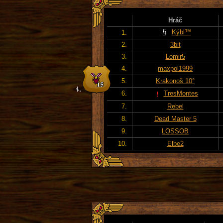
Hráč
Kýbl™
1.
2.
3bit
3.
Lomir5
4.
maxpol1999
5.
Krakonoš 10°
6.
TresMontes
7.
Rebel
8.
Dead Master 5
9.
LOSSOB
10.
Elbe2