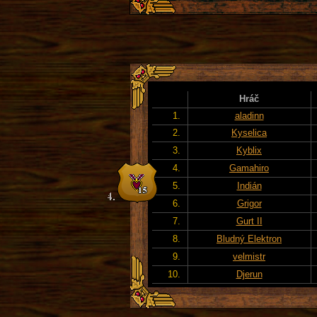
Hráč
1.
aladinn
2.
Kyselica
3.
Kyblix
4.
Gamahiro
5.
Indián
6.
Grigor
7.
Gurt II
8.
Bludný Elektron
9.
velmistr
10.
Djerun