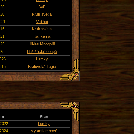
025
BoB
020
Kruh světla
2021
Vidláci
015
Kruh světla
021
Kaffkárna
025
!!!Nas Mnogo!!!
025
Hašišácké doupě
2026
Lamky
2015
Královská Legie
um
Klan
 2022
Lamky
 2024
Mysteriarchové