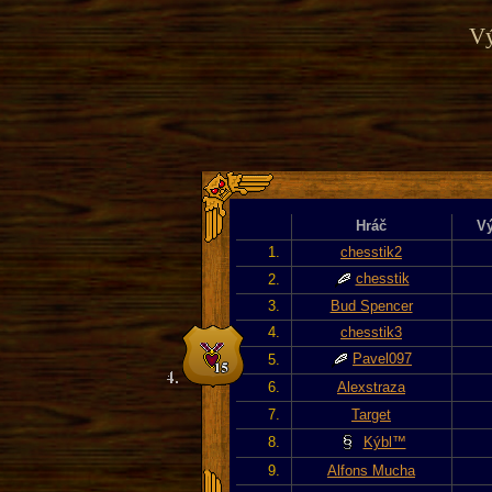
Vý
Hráč
Vý
1.
chesstik2
chesstik
2.
3.
Bud Spencer
4.
chesstik3
Pavel097
5.
6.
Alexstraza
7.
Target
8.
Kýbl™
9.
Alfons Mucha