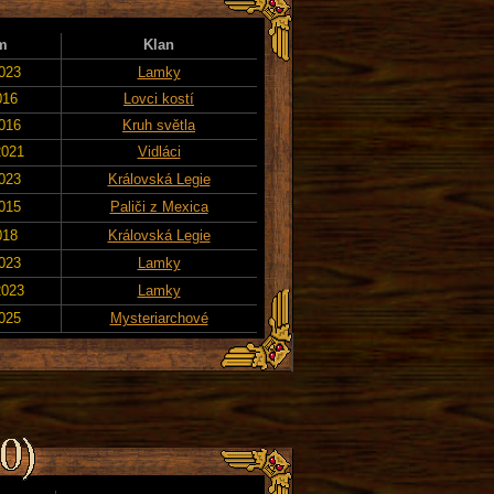
m
Klan
2023
Lamky
016
Lovci kostí
2016
Kruh světla
2021
Vidláci
2023
Královská Legie
2015
Paliči z Mexica
018
Královská Legie
2023
Lamky
2023
Lamky
2025
Mysteriarchové