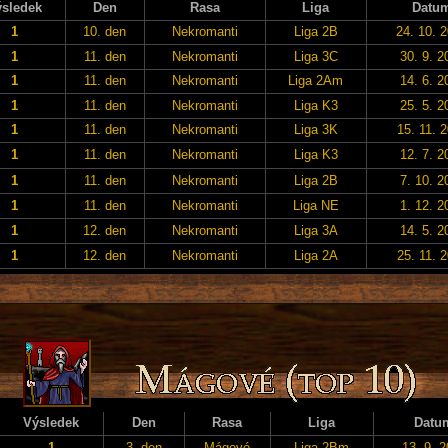
sledek
Den
Rasa
Liga
Datu
1
10. den
Nekromanti
Liga 2B
24. 10. 
1
11. den
Nekromanti
Liga 3C
30. 9. 2
1
11. den
Nekromanti
Liga 2Am
14. 6. 2
1
11. den
Nekromanti
Liga K3
25. 5. 2
1
11. den
Nekromanti
Liga 3K
15. 11. 
1
11. den
Nekromanti
Liga K3
12. 7. 2
1
11. den
Nekromanti
Liga 2B
7. 10. 2
1
11. den
Nekromanti
Liga NE
1. 12. 2
1
12. den
Nekromanti
Liga 3A
14. 5. 2
1
12. den
Nekromanti
Liga 2A
25. 11. 
Výsledek
Den
Rasa
Liga
Datu
1
3. den
Mágové
Liga 2Bm
13. 9. 