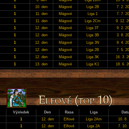
1
10. den
Mágové
Liga 2B
7. 2. 2
1
11. den
Mágové
Liga 1
7. 7. 2
1
11. den
Mágové
Liga 2Cm
9. 12. 
1
12. den
Mágové
Liga 3T
9. 2. 2
1
12. den
Mágové
Liga 3B
3. 8. 2
1
12. den
Mágové
Liga 3N
9. 4. 2
1
12. den
Mágové
Liga 2B
7. 5. 2
1
12. den
Mágové
Liga 3K
16. 3. 
1
13. den
Mágové
Liga K1
18. 6. 
Výsledek
Den
Rasa
Liga
Dat
1
12. den
Elfové
Liga 2Am
10. 8.
1
12. den
Elfové
Liga 2A
7. 10.