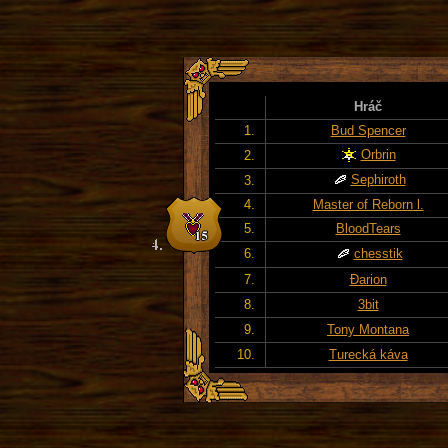
Hráč
1.
Bud Spencer
Orbrin
2.
Sephiroth
3.
4.
Master of Reborn l.
5.
BloodTears
6.
chesstik
7.
Đarion
8.
3bit
9.
Tony Montana
10.
Turecká káva