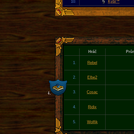
10.
Kýbl™
Hráč
Prům
1.
Rebel
2.
Elbe2
3.
Cosac
4.
Ridix
5.
Wolfik