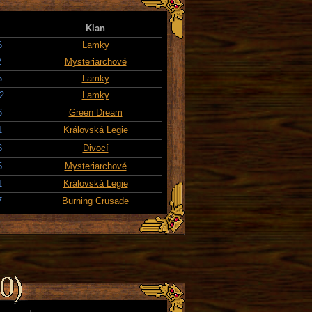
Klan
6
Lamky
2
Mysteriarchové
5
Lamky
2
Lamky
6
Green Dream
1
Královská Legie
6
Divocí
5
Mysteriarchové
1
Královská Legie
7
Burning Crusade