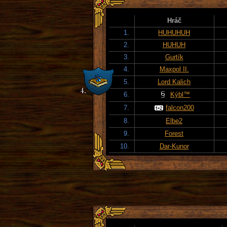
Hráč
1.
HUHUHUH
2.
HUHUH
3.
Gurtík
4.
Maxpol II.
5.
Lord Kalich
6.
Kýbl™
7.
falcon200
8.
Elbe2
9.
Forest
10.
Dar-Kunor