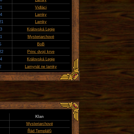
21
Vidláci
24
Lamky
21
Lamky
23
Královská Legie
21
Mysteriarchové
5
BoB
22
Princ dvojí krve
24
Královská Legie
2
Lamynát ne lamky
Klan
Mysteriarchové
Řád Templářů