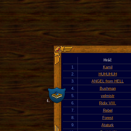
Hráč
1.
Kamil
2.
HUHUHUH
3.
ANGEL from HELL
4.
Bushman
5.
velmistr
6.
Ridix VIII.
7.
Rebel
8.
Forest
9.
Ataturk