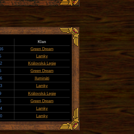
Klan
16
Green Dream
5
Lamky
22
Královská Legie
6
Green Dream
26
Ilumináti
23
Lamky
9
Královská Legie
6
Green Dream
14
Lamky
20
Lamky