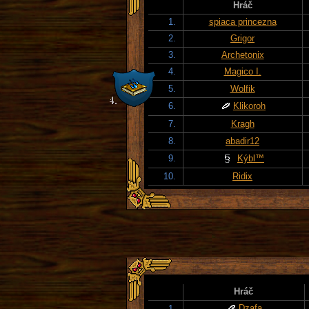
Hráč
1.
spiaca princezna
2.
Grigor
3.
Archetonix
4.
Magico I.
5.
Wolfik
6.
Klikoroh
7.
Kragh
8.
abadir12
9.
Kýbl™
10.
Ridix
Hráč
Dzafa
1.