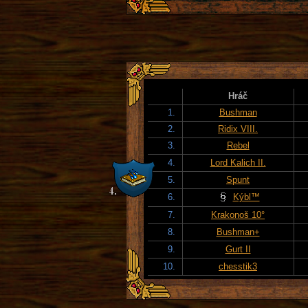
Hráč
1.
Bushman
2.
Ridix VIII.
3.
Rebel
4.
Lord Kalich II.
5.
Spunt
6.
Kýbl™
7.
Krakonoš 10°
8.
Bushman+
9.
Gurt II
10.
chesstik3