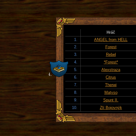
Hráč
1.
ANGEL from HELL
2.
Forest
3.
Rebel
4.
*Forest*
5.
Alexstraza
6.
Citrus
7.
Therwi
8.
Matyso
9.
Spunt II.
10.
Zlí Bojovnýk