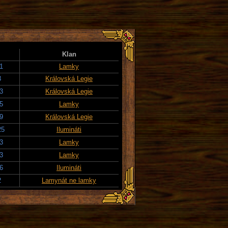
Klan
1
Lamky
3
Královská Legie
3
Královská Legie
5
Lamky
9
Královská Legie
25
Ilumináti
3
Lamky
3
Lamky
6
Ilumináti
2
Lamynát ne lamky