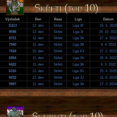
Výsledek
Den
Rasa
Liga
Datum
11113
12. den
Skřeti
Liga 3F
15. 6. 2019
9598
12. den
Skřeti
Liga 3I
24. 10. 202
8721
11. den
Skřeti
Liga 3A
27. 4. 2022
7940
11. den
Skřeti
Liga 3B
9. 4. 2022
7418
10. den
Skřeti
Liga K3
27. 2. 2022
6954
11. den
Skřeti
Liga 3A
25. 8. 2022
6422
11. den
Skřeti
Liga 3K
9. 3. 2022
6316
12. den
Skřeti
Liga 3G
25. 4. 2025
6032
12. den
Skřeti
Liga 3J
11. 6. 2019
5997
11. den
Skřeti
Liga 3A
27. 2. 2024