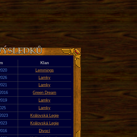
um
Klan
2020
Lemmings
2026
Lamky
2021
Lamky
 2016
Green Dream
2019
Lamky
2025
Lamky
 2023
Královská Legie
2023
Královská Legie
2016
Divocí