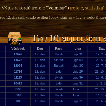
Výpis rekordů trofeje "
Velmistr" (
trofeje
,
statistika
)
(do 12. dne sešli kouzlo se silou 1000+, platí jen v 1. 2. 3. nebo K lize)
Výsledek
Den
Rasa
Liga
Dat
17626
12. den
Hobiti
Liga 3C
17. 2. 
14672
12. den
Skuruti
Liga K3
26. 6. 
12024
12. den
Barbaři
Liga 3K
22. 7. 
11714
12. den
Lidé
Liga 2F
21. 10.
11113
12. den
Skřeti
Liga 3F
15. 6. 
10412
12. den
Lidé
Liga 3E
5. 2. 
9598
12. den
Skřeti
Liga 3I
24. 10.
9110
12. den
Hobiti
Liga 3I
14. 1. 
9083
12. den
Hobiti
Liga 2E
20. 6. 