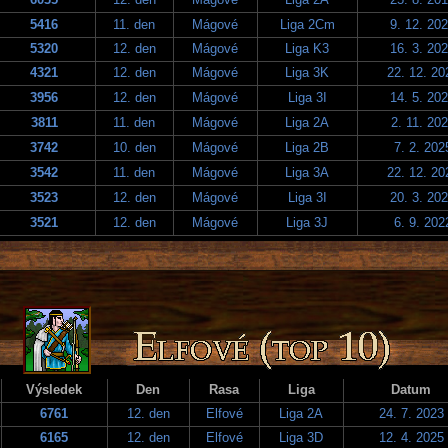
5416
11. den
Mágové
Liga 2Cm
9. 12. 20
5320
12. den
Mágové
Liga K3
16. 3. 20
4321
12. den
Mágové
Liga 3K
22. 12. 20
3956
12. den
Mágové
Liga 3I
14. 5. 20
3811
11. den
Mágové
Liga 2A
2. 11. 20
3742
10. den
Mágové
Liga 2B
7. 2. 202
3542
11. den
Mágové
Liga 3A
22. 12. 20
3523
12. den
Mágové
Liga 3I
20. 3. 20
3521
12. den
Mágové
Liga 3J
6. 9. 202
Výsledek
Den
Rasa
Liga
Datum
6761
12. den
Elfové
Liga 2A
24. 7. 2023
6165
12. den
Elfové
Liga 3D
12. 4. 2025