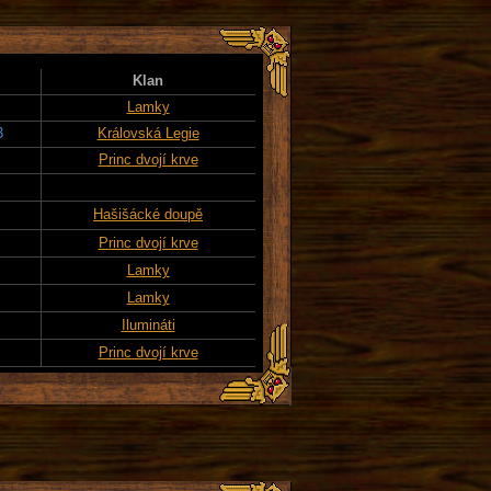
Klan
Lamky
3
Královská Legie
Princ dvojí krve
Hašišácké doupě
Princ dvojí krve
Lamky
Lamky
Ilumináti
Princ dvojí krve