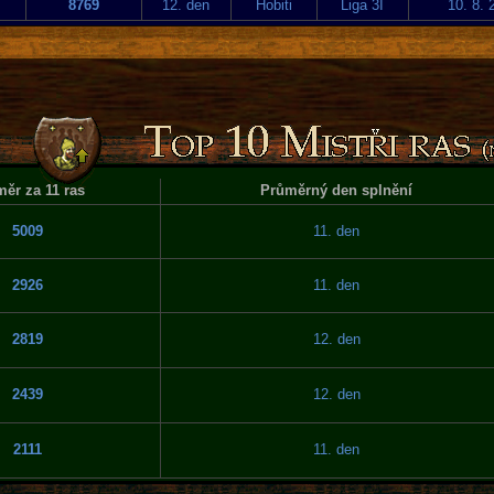
8769
12. den
Hobiti
Liga 3I
10. 8. 
ěr za 11 ras
Průměrný den splnění
5009
11. den
2926
11. den
2819
12. den
2439
12. den
2111
11. den