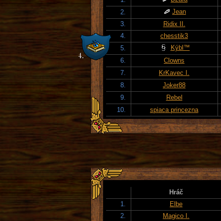
Jean
2.
3.
Ridix II.
4.
chesstik3
Kýbl™
5.
6.
Clowns
7.
KrKavec I.
8.
Joker88
9.
Rebel
10.
spiaca princezna
Hráč
1.
Elbe
2.
Magico I.