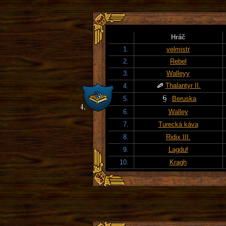
Hráč
1.
velmistr
2.
Rebel
3.
Walleyy
Thalantyr II.
4.
5.
Beruska
6.
Walley
7.
Turecká káva
8.
Ridix III.
9.
Lagduf
10.
Kragh