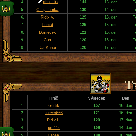
chesstik
4.
144
16. den
T
5.
OH ja lamka
130
14. den
T
6.
Ridix V.
129
13. den
T
7.
Forest
125
15. den
T
8.
Bomeček
121
16. den
T
9.
Gurt
120
16. den
T
10.
Dar-Kunor
120
17. den
T
Hráč
Výsledek
Den
1.
Gurtík
157
16. den
2.
turexx666
121
16. den
3.
Ridix II.
120
17. den
4.
pm444
109
14. den
5.
Danael
104
16. den