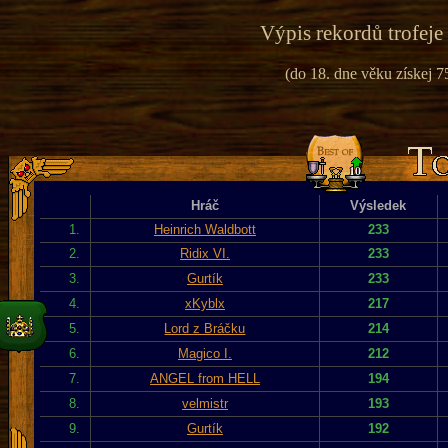
Výpis rekordů trofeje
(do 18. dne věku získej 75
Hráč
Výsledek
1.
Heinrich Waldbott
233
2.
Ridix VI.
233
3.
Gurtík
233
4.
xKyblx
217
5.
Lord z Bráčku
214
6.
Magico I.
212
7.
ANGEL from HELL
194
8.
velmistr
193
9.
Gurtík
192