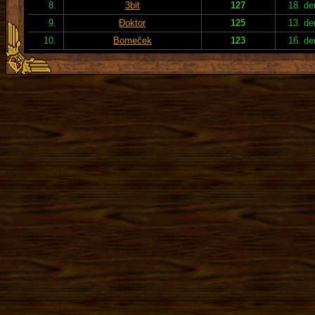
8.
3bit
127
18. de
9.
Đoktor
125
13. de
10.
Bomeček
123
16. de