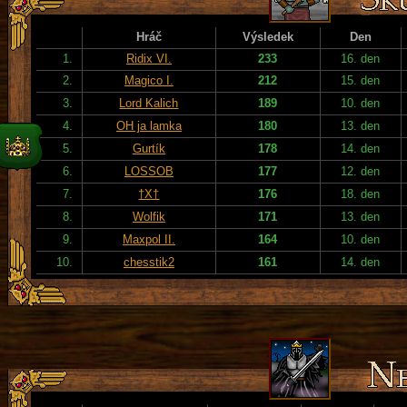
Hráč
Výsledek
Den
1.
Ridix VI.
233
16. den
2.
Magico I.
212
15. den
3.
Lord Kalich
189
10. den
4.
OH ja lamka
180
13. den
5.
Gurtík
178
14. den
6.
LOSSOB
177
12. den
7.
†X†
176
18. den
8.
Wolfik
171
13. den
9.
Maxpol II.
164
10. den
10.
chesstik2
161
14. den