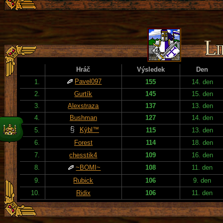
Hráč
Výsledek
Den
Pavel097
1.
155
14. den
2.
Gurtík
145
15. den
3.
Alexstraza
137
13. den
4.
Bushman
127
14. den
Kýbl™
5.
115
13. den
6.
Forest
114
18. den
7.
chesstik4
109
16. den
8.
~BOMI~
108
11. den
9.
Rubick
106
9. den
10.
Ridix
106
11. den