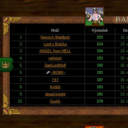
Hráč
Výsledek
De
1.
Heinrich Waldbott
233
11. 
2.
Lord z Bráčku
214
13. 
3.
ANGEL from HELL
194
13. 
4.
velmistr
193
16. 
5.
DartLordWolf
192
16. 
6.
~BOMI~
191
16. 
7.
†X†
187
15. 
8.
Kyblík
183
11. 
9.
dread.knight
181
13. 
10.
Gurtík
179
12. 