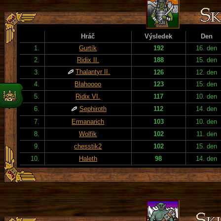
Hráč
Výsledek
Den
1.
Gurtík
192
16. den
2.
Ridix II.
188
15. den
Thalantyr II.
3.
126
12. den
4.
Blahoooo
123
15. den
5.
Ridix VI.
117
10. den
6.
Sephiroth
112
14. den
7.
Ermanarich
103
10. den
8.
Wolfik
102
11. den
9.
chesstik2
102
15. den
10.
Haleth
98
14. den