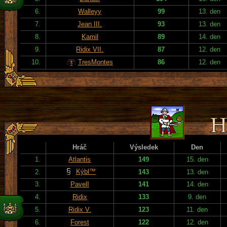
6.
Walleyy
99
13. den
7.
Jean III.
93
13. den
8.
Kamil
89
14. den
9.
Ridix VII.
87
12. den
10.
TresMontes
86
12. den
Hráč
Výsledek
Den
1.
Atlantis
149
15. den
Kýbl™
2.
143
13. den
3.
PavelI
141
14. den
4.
Ridix
133
9. den
5.
Ridix V.
123
11. den
6.
Forest
122
12. den