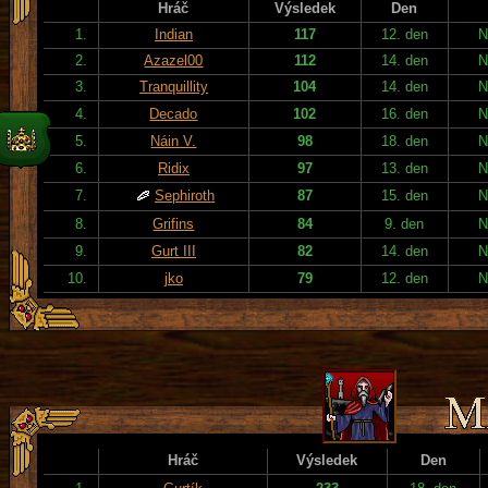
Hráč
Výsledek
Den
1.
Indian
117
12. den
N
2.
Azazel00
112
14. den
N
3.
Tranquillity
104
14. den
N
4.
Decado
102
16. den
N
5.
Náin V.
98
18. den
N
6.
Ridix
97
13. den
N
7.
Sephiroth
87
15. den
N
8.
Grifins
84
9. den
N
9.
Gurt III
82
14. den
N
10.
jko
79
12. den
N
Hráč
Výsledek
Den