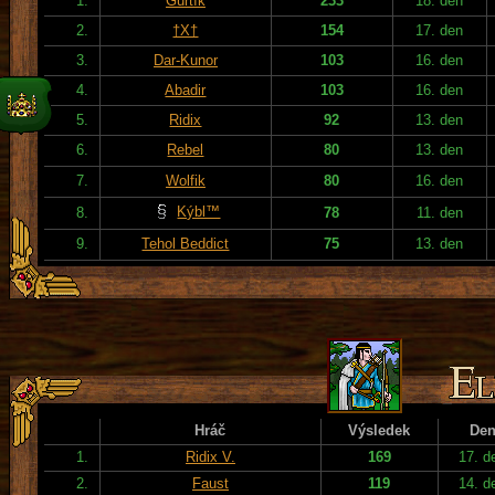
1.
Gurtík
233
18. den
2.
†X†
154
17. den
3.
Dar-Kunor
103
16. den
4.
Abadir
103
16. den
5.
Ridix
92
13. den
6.
Rebel
80
13. den
7.
Wolfik
80
16. den
Kýbl™
8.
78
11. den
9.
Tehol Beddict
75
13. den
Hráč
Výsledek
De
1.
Ridix V.
169
17. d
2.
Faust
119
14. d