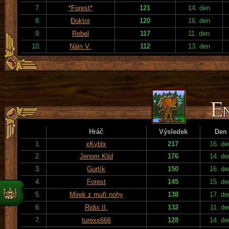
7.
*Forest*
121
14. den
8.
Đoktor
120
16. den
9.
Rebel
117
11. den
10.
Náin V.
112
13. den
Hráč
Výsledek
Den
1.
xKyblx
217
16. de
2.
Jenom Klid
176
14. de
3.
Gurtík
150
16. de
4.
Forest
145
15. de
5.
Mirek z muří nohy
138
17. de
6.
Ridix II.
132
11. de
7.
turexx666
128
14. de