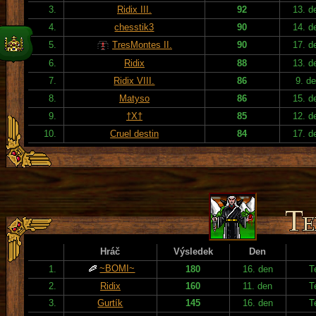
3.
Ridix III.
92
13. d
4.
chesstik3
90
14. d
5.
TresMontes II.
90
17. d
6.
Ridix
88
13. d
7.
Ridix VIII.
86
9. d
8.
Matyso
86
15. d
9.
†X†
85
12. d
10.
Cruel destin
84
17. d
Hráč
Výsledek
Den
~BOMI~
1.
180
16. den
T
2.
Ridix
160
11. den
T
3.
Gurtík
145
16. den
T