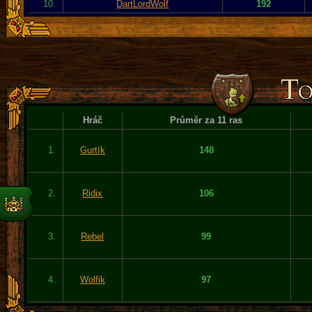
10.
DartLordWolf
192
Hráč
Průměr za 11 ras
1.
Gurtík
148
2.
Ridix
106
3.
Rebel
99
4.
Wolfik
97