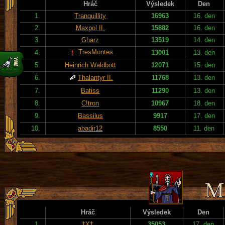
Hráč
Výsledek
Den
1.
Tranquillity
16963
16. den
2.
Maxpol II.
15882
16. den
3.
Gharz
13519
14. den
TresMontes
4.
13001
13. den
5.
Heinrich Waldbott
12071
15. den
6.
Thalantyr II.
11768
13. den
7.
Batiss
11290
13. den
8.
C!tron
10967
18. den
9.
Bassilus
9917
17. den
10.
abadir12
8550
11. den
Hráč
Výsledek
Den
1.
†X†
35053
17. den