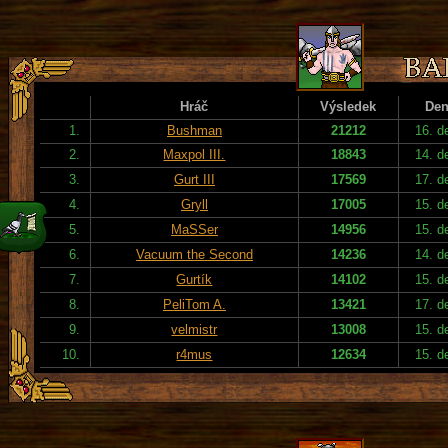
Hráč
Výsledek
De
1.
Bushman
21212
16. d
2.
Maxpol III.
18843
14. d
3.
Gurt III
17569
17. d
4.
Gryll
17005
15. d
5.
MaSSer
14956
15. d
6.
Vacuum the Second
14236
14. d
7.
Gurtík
14102
15. d
8.
PeliTom A.
13421
17. d
9.
velmistr
13008
15. d
10.
r4mus
12634
15. d