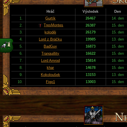
Hráč
Výsledek
Den
1.
Gurtík
26467
14. den
TresMontes
2.
26387
15. den
3.
koloděj
26179
15. den
4.
Lord z Bráčku
19985
13. den
5.
BadGuy
16873
15. den
6.
Tranquillity
16622
15. den
7.
Lord Amrod
15814
16. den
8.
khar
14678
15. den
9.
Kokoloušek
13153
13. den
10.
Figo1
13003
15. den