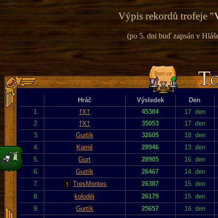
Výpis rekordů trofeje "
(po 5. dni buď zapsán v Hláš
Hráč
Výsledek
Den
1.
†X†
45384
17. den
2.
†X†
35053
17. den
3.
Gurtík
32605
18. den
4.
Kamil
28946
13. den
5.
Gurt
28905
16. den
6.
Gurtík
26467
14. den
7.
TresMontes
26387
15. den
8.
koloděj
26179
15. den
9.
Gurtík
25657
16. den