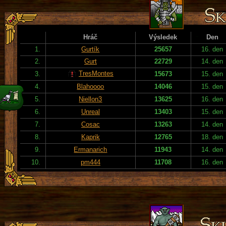
Hráč
Výsledek
Den
1.
Gurtík
25657
16. den
2.
Gurt
22729
14. den
TresMontes
3.
15673
15. den
4.
Blahoooo
14046
15. den
5.
Niellon3
13625
16. den
6.
Unreal
13403
15. den
7.
Cosac
13263
14. den
8.
Kaprik
12765
18. den
9.
Ermanarich
11943
14. den
10.
pm444
11708
16. den