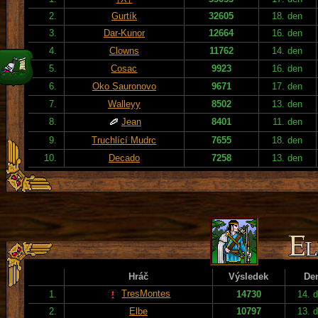
2.
Gurtík
32605
18. den
3.
Dar-Kunor
12664
16. den
4.
Clowns
11762
14. den
5.
Cosac
9923
16. den
6.
Oko Sauronovo
9671
17. den
7.
Walleyy
8502
13. den
8.
Jean
8401
11. den
9.
Truchlící Mudrc
7655
18. den
10.
Decado
7258
13. den
Hráč
Výsledek
De
TresMontes
1.
14730
14. 
2.
Elbe
10797
13. 