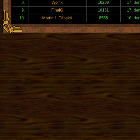
8.
Wolfik
10239
17. de
9.
FinalG
10131
17. de
10.
Martin I. Dánský
8535
16. de