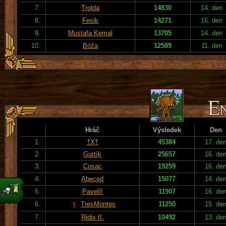
7.
Trolda
14830
14. den
8.
Fesik
14271
16. den
9.
Mustafa Kemal
13705
14. den
10.
Bóža
12589
11. den
Hráč
Výsledek
Den
1.
†X†
45384
17. de
2.
Gurtík
25657
16. de
3.
Cosac
19259
16. de
4.
Abeced
15077
14. de
5.
PavelII
11907
16. de
6.
TresMontes
11250
15. de
7.
Ridix II.
10492
13. de