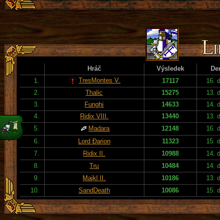
Hráč
Výsledek
De
TresMontes V.
1.
17117
16. 
2.
Thalic
15275
13. 
3.
Funghi
14633
14. 
4.
Ridix VIII.
13440
13. 
5.
Madara
12148
16. 
6.
Lord Đarion
11323
15. 
7.
Ridix II.
10988
14. 
8.
Tru
10484
14. 
9.
Majkl II.
10186
13. 
10.
SandDeath
10086
15. 