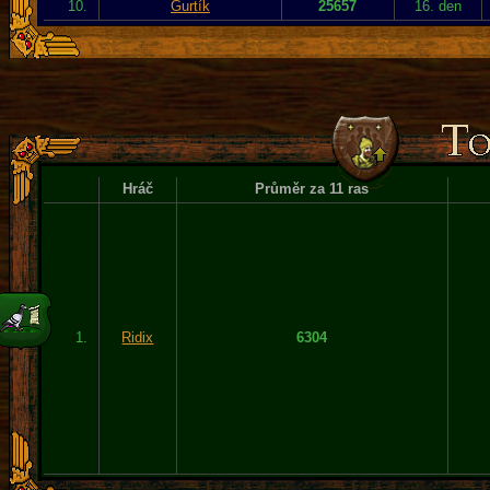
10.
Gurtík
25657
16. den
Hráč
Průměr za 11 ras
1.
Ridix
6304