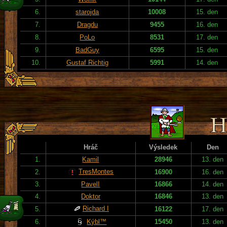
6.
starojda
10008
15. den
7.
Dragdu
9455
16. den
8.
PoLo
8531
17. den
9.
BadGuy
6595
15. den
10.
Gustaf Richtig
5991
14. den
Hráč
Výsledek
Den
1.
Kamil
28946
13. den
TresMontes
2.
16900
16. den
3.
PavelI
16866
14. den
4.
Doktor
16846
13. den
Richard I
5.
16122
17. den
6.
Kýbl™
15450
13. den