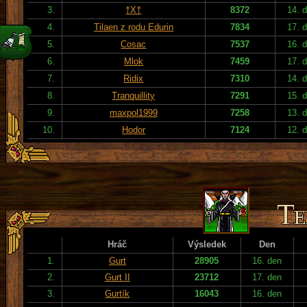
3.
†X†
8372
14. 
4.
Tilaen z rodu Edurin
7834
17. 
5.
Cosac
7537
16. 
6.
Mlok
7459
17. 
7.
Ridix
7310
14. 
8.
Tranquillity
7291
15. 
9.
maxpol1999
7258
13. 
10.
Hodor
7124
12. 
Hráč
Výsledek
Den
1.
Gurt
28905
16. den
2.
Gurt II
23712
17. den
3.
Gurtík
16043
16. den