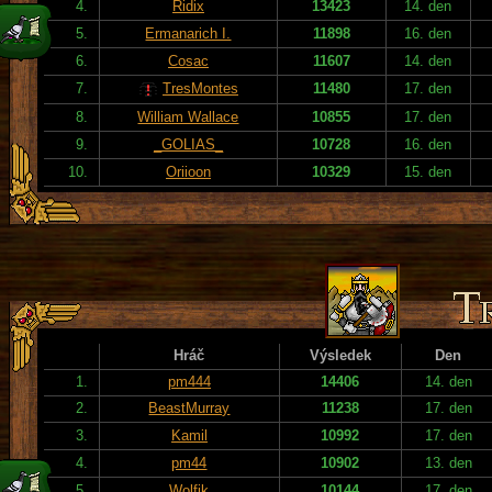
4.
Ridix
13423
14. den
5.
Ermanarich I.
11898
16. den
6.
Cosac
11607
14. den
7.
TresMontes
11480
17. den
8.
William Wallace
10855
17. den
9.
_GOLIAS_
10728
16. den
10.
Oriioon
10329
15. den
Hráč
Výsledek
Den
1.
pm444
14406
14. den
2.
BeastMurray
11238
17. den
3.
Kamil
10992
17. den
4.
pm44
10902
13. den
5.
Wolfik
10144
17. den