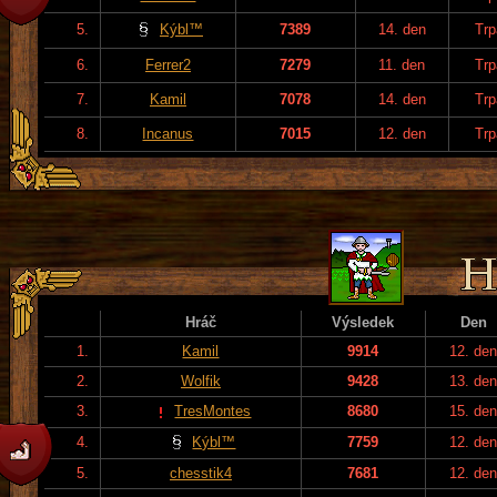
5.
Kýbl™
7389
14. den
Trp
6.
Ferrer2
7279
11. den
Trp
7.
Kamil
7078
14. den
Trp
8.
Incanus
7015
12. den
Trp
Hráč
Výsledek
Den
1.
Kamil
9914
12. de
2.
Wolfik
9428
13. de
3.
TresMontes
8680
15. de
4.
Kýbl™
7759
12. de
5.
chesstik4
7681
12. de