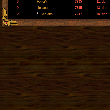
8.
FerrerVIII
7795
11. den
9.
Incanus
7395
13. den
10.
Beruska
7217
10. den