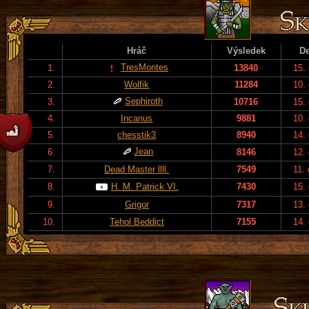
Hráč
Výsledek
D
TresMontes
1.
13840
15.
2.
Wolfik
11284
10.
Sephiroth
3.
10716
15.
4.
Incanus
9881
10.
5.
chesstik3
8940
14.
Jean
6.
8146
12.
7.
Dead Master llll.
7549
11.
8.
H. M. Patrick VI.
7430
15.
9.
Grigor
7317
13.
10.
Tehol Beddict
7155
14.