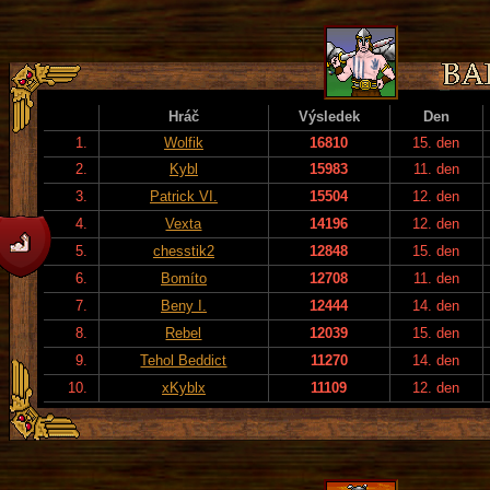
Hráč
Výsledek
Den
1.
Wolfik
16810
15. den
2.
Kybl
15983
11. den
3.
Patrick VI.
15504
12. den
4.
Vexta
14196
12. den
5.
chesstik2
12848
15. den
6.
Bomíto
12708
11. den
7.
Beny I.
12444
14. den
8.
Rebel
12039
15. den
9.
Tehol Beddict
11270
14. den
10.
xKyblx
11109
12. den