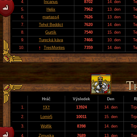
4.
Incanus
8702
14. den
T
5.
Helix
7962
13. den
T
6.
martass4
7626
13. den
T
7.
Tehol Beddict
7620
14. den
T
8.
Gurtík
7540
15. den
T
9.
Turecká káva
7466
10. den
T
10.
TresMontes
7359
14. den
T
Hráč
Výsledek
Den
R
1.
†X†
13924
14. den
Trp
2.
Lomir5
10011
15. den
Trp
3.
Wolfik
8398
14. den
Trp
4.
Zimuska
7689
13. den
Trp