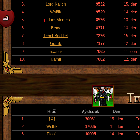
3.
Lord Kalich
9532
15. den
4.
Wolfik
9529
14. den
5.
TresMontes
8536
13. den
6.
Beny
8371
13. den
7.
Tehol Beddict
7236
15. den
8.
Gurtík
7177
12. den
9.
Incanus
7065
11. den
10.
Kamil
7002
12. den
Hráč
Výsledek
Den
1.
†X†
30061
15. den
T
2.
Wolfik
17036
11. den
T
3.
Figo1
10005
14. den
T