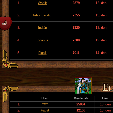
1.
Wolfik
9879
12. den
2.
Tehol Beddict
7355
15. den
3.
Indián
7320
13. den
4.
Incanus
7300
12. den
5.
Figo1
7011
14. den
Hráč
Výsledek
Den
1.
†X†
25894
13. den
2.
Faust
12158
13. den