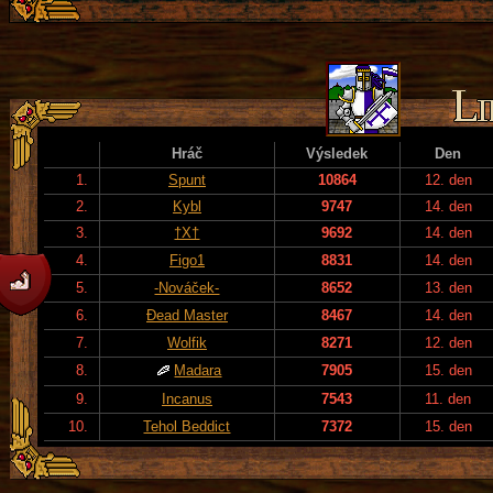
Hráč
Výsledek
Den
1.
Spunt
10864
12. den
2.
Kybl
9747
14. den
3.
†X†
9692
14. den
4.
Figo1
8831
14. den
5.
-Nováček-
8652
13. den
6.
Đead Master
8467
14. den
7.
Wolfik
8271
12. den
8.
Madara
7905
15. den
9.
Incanus
7543
11. den
10.
Tehol Beddict
7372
15. den