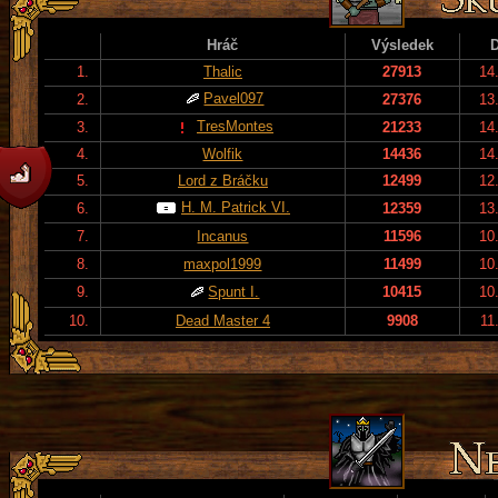
Hráč
Výsledek
1.
Thalic
27913
14
Pavel097
2.
27376
13
TresMontes
3.
21233
14
4.
Wolfik
14436
14
5.
Lord z Bráčku
12499
12
H. M. Patrick VI.
6.
12359
13
7.
Incanus
11596
10
8.
maxpol1999
11499
10
9.
Spunt I.
10415
10
10.
Dead Master 4
9908
11