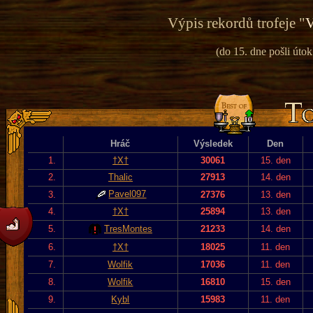
Výpis rekordů trofeje "
V
(do 15. dne pošli útok
Hráč
Výsledek
Den
1.
†X†
30061
15. den
2.
Thalic
27913
14. den
Pavel097
3.
27376
13. den
4.
†X†
25894
13. den
5.
TresMontes
21233
14. den
6.
†X†
18025
11. den
7.
Wolfik
17036
11. den
8.
Wolfik
16810
15. den
9.
Kybl
15983
11. den