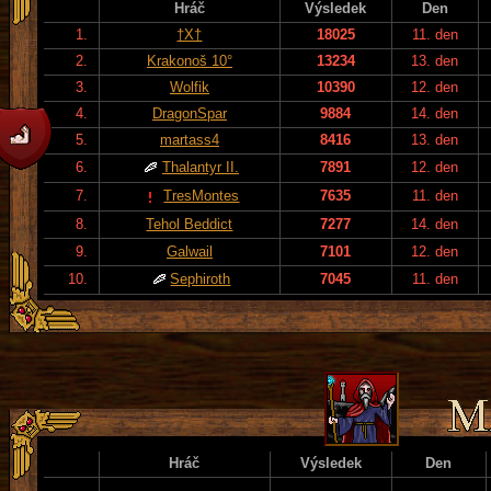
Hráč
Výsledek
Den
1.
†X†
18025
11. den
2.
Krakonoš 10°
13234
13. den
3.
Wolfik
10390
12. den
4.
DragonSpar
9884
14. den
5.
martass4
8416
13. den
6.
Thalantyr II.
7891
12. den
7.
TresMontes
7635
11. den
8.
Tehol Beddict
7277
14. den
9.
Galwail
7101
12. den
10.
Sephiroth
7045
11. den
Hráč
Výsledek
Den