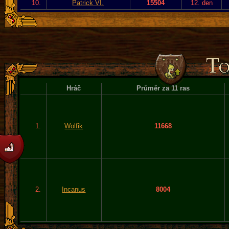
10.
Patrick VI.
15504
12. den
Hráč
Průměr za 11 ras
1.
Wolfik
11668
2.
Incanus
8004