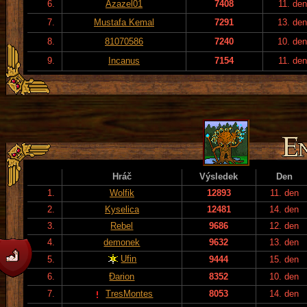
6.
Azazel01
7408
11. den
7.
Mustafa Kemal
7291
13. de
8.
81070586
7240
10. de
9.
Incanus
7154
11. den
Hráč
Výsledek
Den
1.
Wolfik
12893
11. den
2.
Kyselica
12481
14. den
3.
Rebel
9686
12. den
4.
demonek
9632
13. den
Ufin
5.
9444
15. den
6.
Đarion
8352
10. den
7.
TresMontes
8053
14. den