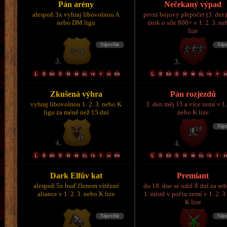
Pán arény
Nečekaný výpad
alespoň 3x vyhraj libovolnou A
první bojový přepočet (3. den)
nebo DM ligu
útok o síle 800+ v 1. 2. 3. n
lize
Zkušená výhra
Pán rozjezdů
vyhraj libovolnou 1. 2. 3. nebo K
3. den měj 15 a více zemí v 1.
ligu za méně než 15 dní
nebo K lize
Dark Elfův kat
Premiant
alespoň 5x buď členem vítězné
do 18. dne se udrž 8 dní za se
aliance v 1. 2. 3. nebo K lize
1. místě v počtu zemí v 1. 2. 3
K lize