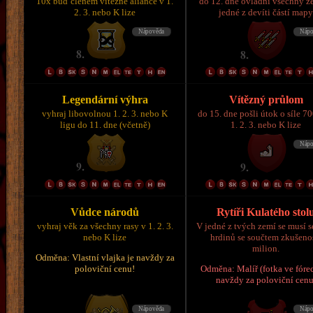
10x buď členem vítězné aliance v 1.
do 12. dne ovládni všechny z
2. 3. nebo K lize
jedné z devíti částí map
Legendární výhra
Vítězný průlom
vyhraj libovolnou 1. 2. 3. nebo K
do 15. dne pošli útok o síle 7
ligu do 11. dne (včetně)
1. 2. 3. nebo K lize
Vůdce národů
Rytíři Kulatého stol
vyhraj věk za všechny rasy v 1. 2. 3.
V jedné z tvých zemí se musí s
nebo K lize
hrdinů se součtem zkušeno
milion.
Odměna: Vlastní vlajka je navždy za
poloviční cenu!
Odměna: Malíř (fotka ve fórec
navždy za poloviční cenu