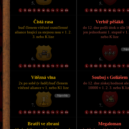
Čistá rasa
Verbíř pěšáků
buď členem vítězné osmičlenné
do 12. dne pošli útok o síle 
aliance hrající za stejnou rasu v 1. 2.
jen jednotkami 1. stupně v 1. 
3. nebo K lize
nebo K lize
Vítězná vlna
Souboj s Goliášem
2x po sobě (v řadě) buď členem
do 12. dne získej hodnost al
vítězné aliance v 1. nebo K1 lize
10000 v 1. 2. 3. nebo K li
Bratři ve zbrani
Megaloman