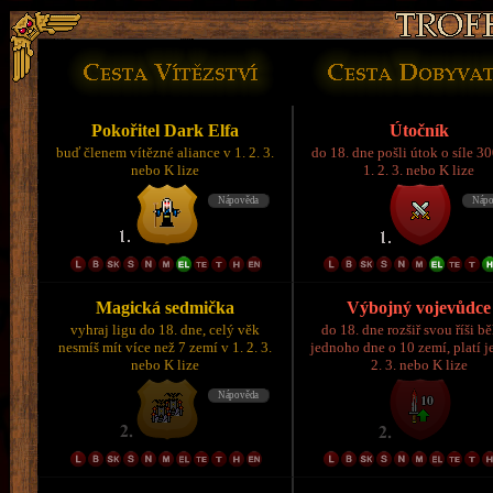
Pokořitel Dark Elfa
Útočník
buď členem vítězné aliance v 1. 2. 3.
do 18. dne pošli útok o síle 3
nebo K lize
1. 2. 3. nebo K lize
Magická sedmička
Výbojný vojevůdce
vyhraj ligu do 18. dne, celý věk
do 18. dne rozšiř svou říši 
nesmíš mít více než 7 zemí v 1. 2. 3.
jednoho dne o 10 zemí, platí je
nebo K lize
2. 3. nebo K lize