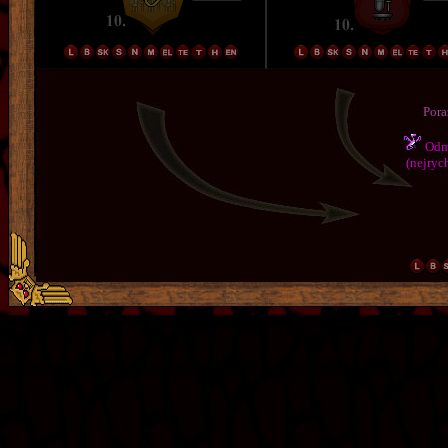
Pora
Odmě
(nejrych