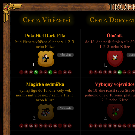
Pokořitel Dark Elfa
Útočník
buď členem vítězné aliance v 1. 2. 3.
do 18. dne pošli útok o síle 3
nebo K lize
1. 2. 3. nebo K lize
Magická sedmička
Výbojný vojevůdce
vyhraj ligu do 18. dne, celý věk
do 18. dne rozšiř svou říši 
nesmíš mít více než 7 zemí v 1. 2. 3.
jednoho dne o 10 zemí, platí je
nebo K lize
2. 3. nebo K lize