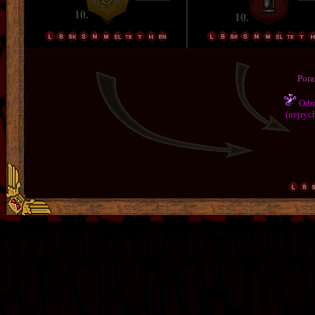
Pora
Odmě
(nejrych