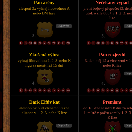
Pán arény
Nečekaný výpad
alespoň 3x vyhraj libovolnou A
první bojový přepočet (3. den)
nebo DM ligu
útok o síle 800+ v 1. 2. 3. n
lize
Zkušená výhra
Pán rozjezdů
vyhraj libovolnou 1. 2. 3. nebo K
3. den měj 15 a více zemí v 1.
ligu za méně než 15 dní
nebo K lize
Dark Elfův kat
Premiant
alespoň 5x buď členem vítězné
do 18. dne se udrž 8 dní za se
aliance v 1. 2. 3. nebo K lize
1. místě v počtu zemí v 1. 2. 3
K lize