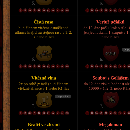
Čistá rasa
Verbíř pěšáků
buď členem vítězné osmičlenné
do 12. dne pošli útok o síle 
aliance hrající za stejnou rasu v 1. 2.
jen jednotkami 1. stupně v 1. 
3. nebo K lize
nebo K lize
Vítězná vlna
Souboj s Goliášem
2x po sobě (v řadě) buď členem
do 12. dne získej hodnost al
vítězné aliance v 1. nebo K1 lize
10000 v 1. 2. 3. nebo K li
Bratři ve zbrani
Megaloman