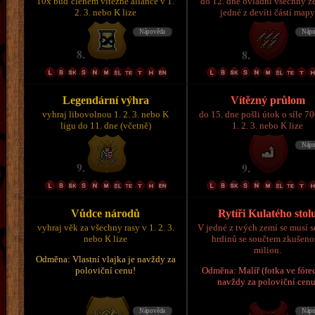
10x buď členem vítězné aliance v 1.
do 12. dne ovládni všechny z
2. 3. nebo K lize
jedné z devíti částí map
Legendární výhra
Vítězný průlom
vyhraj libovolnou 1. 2. 3. nebo K
do 15. dne pošli útok o síle 7
ligu do 11. dne (včetně)
1. 2. 3. nebo K lize
Vůdce národů
Rytíři Kulatého stol
vyhraj věk za všechny rasy v 1. 2. 3.
V jedné z tvých zemí se musí s
nebo K lize
hrdinů se součtem zkušeno
milion.
Odměna: Vlastní vlajka je navždy za
poloviční cenu!
Odměna: Malíř (fotka ve fórec
navždy za poloviční cenu