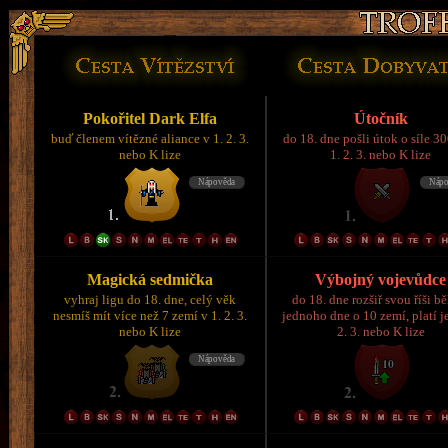
Pokořitel Dark Elfa
Útočník
buď členem vítězné aliance v 1. 2. 3.
do 18. dne pošli útok o síle 3
nebo K lize
1. 2. 3. nebo K lize
Magická sedmička
Výbojný vojevůdce
vyhraj ligu do 18. dne, celý věk
do 18. dne rozšiř svou říši 
nesmíš mít více než 7 zemí v 1. 2. 3.
jednoho dne o 10 zemí, platí je
nebo K lize
2. 3. nebo K lize