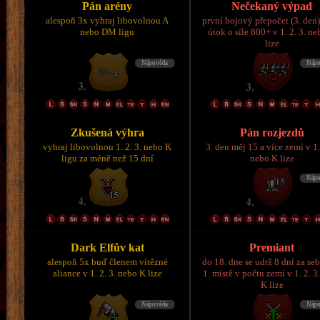
Pán arény
Nečekaný výpad
alespoň 3x vyhraj libovolnou A
první bojový přepočet (3. den)
nebo DM ligu
útok o síle 800+ v 1. 2. 3. n
lize
Zkušená výhra
Pán rozjezdů
vyhraj libovolnou 1. 2. 3. nebo K
3. den měj 15 a více zemí v 1.
ligu za méně než 15 dní
nebo K lize
Dark Elfův kat
Premiant
alespoň 5x buď členem vítězné
do 18. dne se udrž 8 dní za se
aliance v 1. 2. 3. nebo K lize
1. místě v počtu zemí v 1. 2. 3
K lize