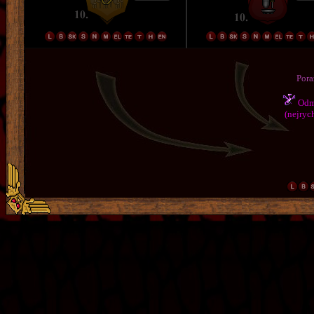
Pora
Odmě
(nejrych