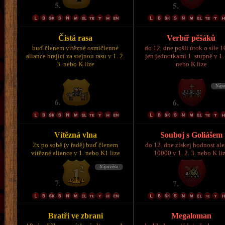
Čistá rasa
Verbíř pěšáků
buď členem vítězné osmičlenné
do 12. dne pošli útok o síle 
aliance hrající za stejnou rasu v 1. 2.
jen jednotkami 1. stupně v 1. 
3. nebo K lize
nebo K lize
Vítězná vlna
Souboj s Goliášem
2x po sobě (v řadě) buď členem
do 12. dne získej hodnost al
vítězné aliance v 1. nebo K1 lize
10000 v 1. 2. 3. nebo K li
Bratři ve zbrani
Megaloman