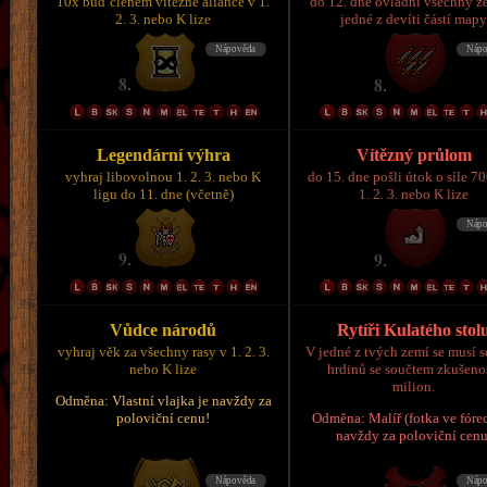
10x buď členem vítězné aliance v 1.
do 12. dne ovládni všechny z
2. 3. nebo K lize
jedné z devíti částí map
Legendární výhra
Vítězný průlom
vyhraj libovolnou 1. 2. 3. nebo K
do 15. dne pošli útok o síle 7
ligu do 11. dne (včetně)
1. 2. 3. nebo K lize
Vůdce národů
Rytíři Kulatého stol
vyhraj věk za všechny rasy v 1. 2. 3.
V jedné z tvých zemí se musí s
nebo K lize
hrdinů se součtem zkušeno
milion.
Odměna: Vlastní vlajka je navždy za
poloviční cenu!
Odměna: Malíř (fotka ve fórec
navždy za poloviční cenu