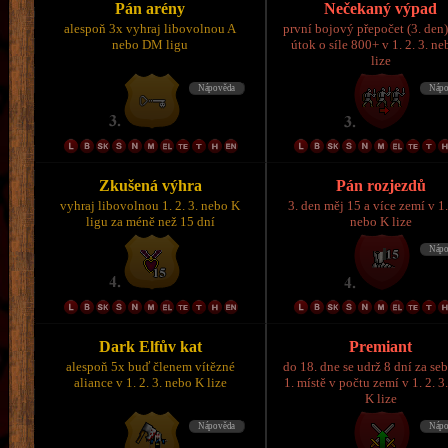
Pán arény
Nečekaný výpad
alespoň 3x vyhraj libovolnou A
první bojový přepočet (3. den)
nebo DM ligu
útok o síle 800+ v 1. 2. 3. n
lize
Zkušená výhra
Pán rozjezdů
vyhraj libovolnou 1. 2. 3. nebo K
3. den měj 15 a více zemí v 1.
ligu za méně než 15 dní
nebo K lize
Dark Elfův kat
Premiant
alespoň 5x buď členem vítězné
do 18. dne se udrž 8 dní za se
aliance v 1. 2. 3. nebo K lize
1. místě v počtu zemí v 1. 2. 3
K lize