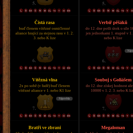
Čistá rasa
Verbíř pěšáků
buď členem vítězné osmičlenné
do 12. dne pošli útok o síle 
aliance hrající za stejnou rasu v 1. 2.
jen jednotkami 1. stupně v 1. 
3. nebo K lize
nebo K lize
Vítězná vlna
Souboj s Goliášem
2x po sobě (v řadě) buď členem
do 12. dne získej hodnost al
vítězné aliance v 1. nebo K1 lize
10000 v 1. 2. 3. nebo K li
Bratři ve zbrani
Megaloman