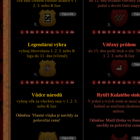
10x buď členem vítězné aliance v 1.
do 12. dne ovládni všechny z
2. 3. nebo K lize
jedné z devíti částí map
Legendární výhra
Vítězný průlom
vyhraj libovolnou 1. 2. 3. nebo K
do 15. dne pošli útok o síle 7
ligu do 11. dne (včetně)
1. 2. 3. nebo K lize
Vůdce národů
Rytíři Kulatého stol
vyhraj věk za všechny rasy v 1. 2. 3.
V jedné z tvých zemí se musí s
nebo K lize
hrdinů se součtem zkušeno
milion.
Odměna: Vlastní vlajka je navždy za
poloviční cenu!
Odměna: Malíř (fotka ve fórec
navždy za poloviční cenu