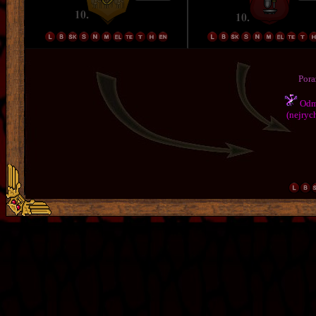
Pora
Odmě
(nejrych