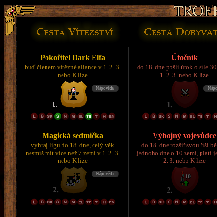
Pokořitel Dark Elfa
Útočník
buď členem vítězné aliance v 1. 2. 3.
do 18. dne pošli útok o síle 3
nebo K lize
1. 2. 3. nebo K lize
Magická sedmička
Výbojný vojevůdce
vyhraj ligu do 18. dne, celý věk
do 18. dne rozšiř svou říši 
nesmíš mít více než 7 zemí v 1. 2. 3.
jednoho dne o 10 zemí, platí je
nebo K lize
2. 3. nebo K lize