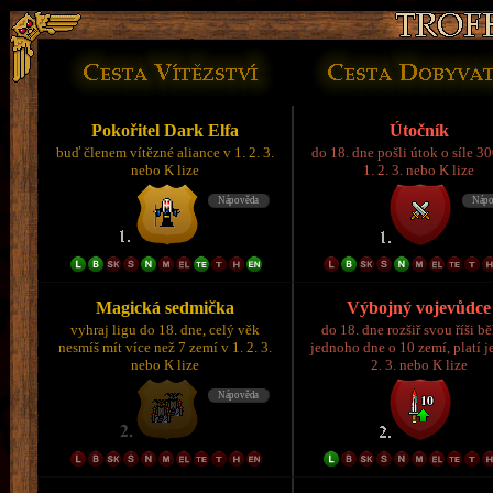
Pokořitel Dark Elfa
Útočník
buď členem vítězné aliance v 1. 2. 3.
do 18. dne pošli útok o síle 3
nebo K lize
1. 2. 3. nebo K lize
Magická sedmička
Výbojný vojevůdce
vyhraj ligu do 18. dne, celý věk
do 18. dne rozšiř svou říši 
nesmíš mít více než 7 zemí v 1. 2. 3.
jednoho dne o 10 zemí, platí je
nebo K lize
2. 3. nebo K lize