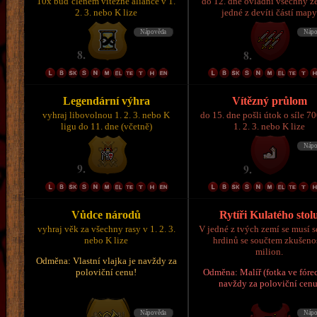
10x buď členem vítězné aliance v 1.
do 12. dne ovládni všechny z
2. 3. nebo K lize
jedné z devíti částí map
Legendární výhra
Vítězný průlom
vyhraj libovolnou 1. 2. 3. nebo K
do 15. dne pošli útok o síle 7
ligu do 11. dne (včetně)
1. 2. 3. nebo K lize
Vůdce národů
Rytíři Kulatého stol
vyhraj věk za všechny rasy v 1. 2. 3.
V jedné z tvých zemí se musí s
nebo K lize
hrdinů se součtem zkušeno
milion.
Odměna: Vlastní vlajka je navždy za
poloviční cenu!
Odměna: Malíř (fotka ve fórec
navždy za poloviční cenu