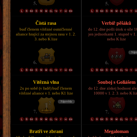
Čistá rasa
Verbíř pěšáků
buď členem vítězné osmičlenné
do 12. dne pošli útok o síle 
aliance hrající za stejnou rasu v 1. 2.
jen jednotkami 1. stupně v 1. 
3. nebo K lize
nebo K lize
Vítězná vlna
Souboj s Goliášem
2x po sobě (v řadě) buď členem
do 12. dne získej hodnost al
vítězné aliance v 1. nebo K1 lize
10000 v 1. 2. 3. nebo K li
Bratři ve zbrani
Megaloman