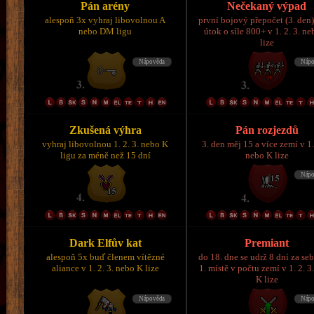
Pán arény
Nečekaný výpad
alespoň 3x vyhraj libovolnou A
první bojový přepočet (3. den)
nebo DM ligu
útok o síle 800+ v 1. 2. 3. n
lize
Zkušená výhra
Pán rozjezdů
vyhraj libovolnou 1. 2. 3. nebo K
3. den měj 15 a více zemí v 1.
ligu za méně než 15 dní
nebo K lize
Dark Elfův kat
Premiant
alespoň 5x buď členem vítězné
do 18. dne se udrž 8 dní za se
aliance v 1. 2. 3. nebo K lize
1. místě v počtu zemí v 1. 2. 3
K lize