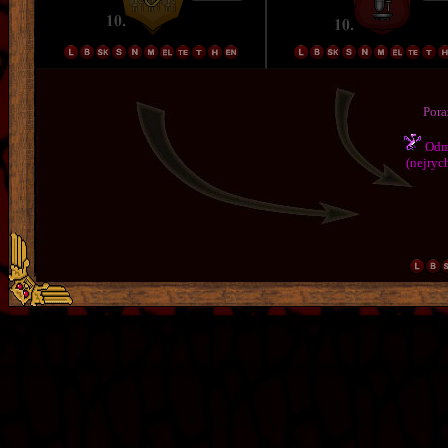
Pora
Odmě
(nejrych