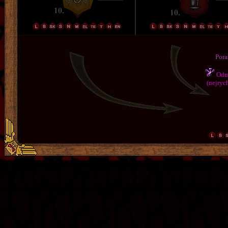
Pora
Odmě
(nejrych