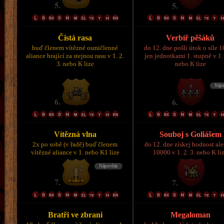
Čistá rasa
Verbíř pěšáků
buď členem vítězné osmičlenné
do 12. dne pošli útok o síle 
aliance hrající za stejnou rasu v 1. 2.
jen jednotkami 1. stupně v 1. 
3. nebo K lize
nebo K lize
Vítězná vlna
Souboj s Goliášem
2x po sobě (v řadě) buď členem
do 12. dne získej hodnost al
vítězné aliance v 1. nebo K1 lize
10000 v 1. 2. 3. nebo K li
Bratři ve zbrani
Megaloman