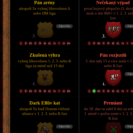
Pán arény
Nečekaný výpad
alespoň 3x vyhraj libovolnou A
první bojový přepočet (3. den)
nebo DM ligu
útok o síle 800+ v 1. 2. 3. n
lize
Zkušená výhra
Pán rozjezdů
vyhraj libovolnou 1. 2. 3. nebo K
3. den měj 15 a více zemí v 1.
ligu za méně než 15 dní
nebo K lize
Dark Elfův kat
Premiant
alespoň 5x buď členem vítězné
do 18. dne se udrž 8 dní za se
aliance v 1. 2. 3. nebo K lize
1. místě v počtu zemí v 1. 2. 3
K lize