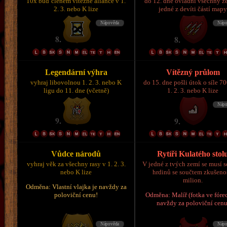
10x buď členem vítězné aliance v 1.
do 12. dne ovládni všechny z
2. 3. nebo K lize
jedné z devíti částí map
Legendární výhra
Vítězný průlom
vyhraj libovolnou 1. 2. 3. nebo K
do 15. dne pošli útok o síle 7
ligu do 11. dne (včetně)
1. 2. 3. nebo K lize
Vůdce národů
Rytíři Kulatého stol
vyhraj věk za všechny rasy v 1. 2. 3.
V jedné z tvých zemí se musí s
nebo K lize
hrdinů se součtem zkušeno
milion.
Odměna: Vlastní vlajka je navždy za
poloviční cenu!
Odměna: Malíř (fotka ve fórec
navždy za poloviční cenu