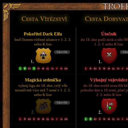
Pokořitel Dark Elfa
Útočník
buď členem vítězné aliance v 1. 2. 3.
do 18. dne pošli útok o síle 3
nebo K lize
1. 2. 3. nebo K lize
Magická sedmička
Výbojný vojevůdce
vyhraj ligu do 18. dne, celý věk
do 18. dne rozšiř svou říši 
nesmíš mít více než 7 zemí v 1. 2. 3.
jednoho dne o 10 zemí, platí je
nebo K lize
2. 3. nebo K lize