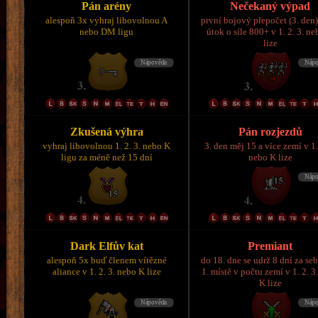
Pán arény
Nečekaný výpad
alespoň 3x vyhraj libovolnou A
první bojový přepočet (3. den)
nebo DM ligu
útok o síle 800+ v 1. 2. 3. n
lize
Zkušená výhra
Pán rozjezdů
vyhraj libovolnou 1. 2. 3. nebo K
3. den měj 15 a více zemí v 1.
ligu za méně než 15 dní
nebo K lize
Dark Elfův kat
Premiant
alespoň 5x buď členem vítězné
do 18. dne se udrž 8 dní za se
aliance v 1. 2. 3. nebo K lize
1. místě v počtu zemí v 1. 2. 3
K lize