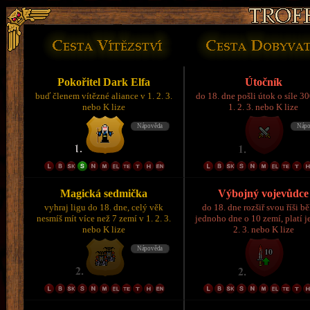
Pokořitel Dark Elfa
Útočník
buď členem vítězné aliance v 1. 2. 3.
do 18. dne pošli útok o síle 3
nebo K lize
1. 2. 3. nebo K lize
Magická sedmička
Výbojný vojevůdce
vyhraj ligu do 18. dne, celý věk
do 18. dne rozšiř svou říši 
nesmíš mít více než 7 zemí v 1. 2. 3.
jednoho dne o 10 zemí, platí je
nebo K lize
2. 3. nebo K lize