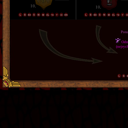
Pora
Odmě
(nejrych