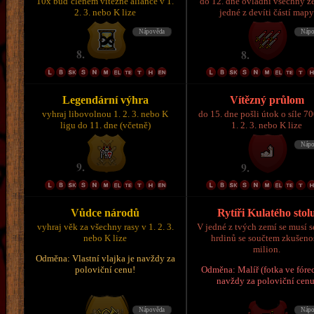
10x buď členem vítězné aliance v 1.
do 12. dne ovládni všechny z
2. 3. nebo K lize
jedné z devíti částí map
Legendární výhra
Vítězný průlom
vyhraj libovolnou 1. 2. 3. nebo K
do 15. dne pošli útok o síle 7
ligu do 11. dne (včetně)
1. 2. 3. nebo K lize
Vůdce národů
Rytíři Kulatého stol
vyhraj věk za všechny rasy v 1. 2. 3.
V jedné z tvých zemí se musí s
nebo K lize
hrdinů se součtem zkušeno
milion.
Odměna: Vlastní vlajka je navždy za
poloviční cenu!
Odměna: Malíř (fotka ve fórec
navždy za poloviční cenu