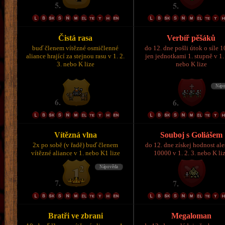
Čistá rasa
Verbíř pěšáků
buď členem vítězné osmičlenné
do 12. dne pošli útok o síle 
aliance hrající za stejnou rasu v 1. 2.
jen jednotkami 1. stupně v 1. 
3. nebo K lize
nebo K lize
Vítězná vlna
Souboj s Goliášem
2x po sobě (v řadě) buď členem
do 12. dne získej hodnost al
vítězné aliance v 1. nebo K1 lize
10000 v 1. 2. 3. nebo K li
Bratři ve zbrani
Megaloman